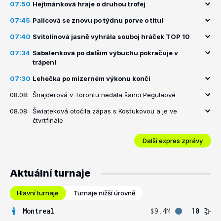
07:50
Hejtmánková hraje o druhou trofej
07:45
Palicová se znovu po týdnu porve o titul
07:40
Svitolinová jasně vyhrála souboj hráček TOP 10
07:34
Sabalenková po dalším výbuchu pokračuje v
trápení
07:30
Lehečka po mizerném výkonu končí
08.08.
Šnajderová v Torontu nedala šanci Pegulaové
08.08.
Šwiateková otočila zápas s Kosťukovou a je ve
čtvrtfinále
Další expres zprávy
Aktuální turnaje
Hlavní turnaje
Turnaje nižší úrovně
Montreal
$9.4M
10