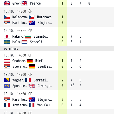
Grey
/
Pearce
1
3
7
8
15.10.
14:00
ČF
Kolarova
/
Rutarova
1
Marinkovic
/
Stojanovic
0
14.10.
--:--
ČF
Nakano
/
Stamatova (3)
2
7
6
Malm
/
Schoelink
0
5
1
osmifinále
13.10.
14:00
OF
Grabher
/
Rief
1
7
2
Stevanovic
/
Siedliska (1)
0
5
0
13.10.
14:00
OF
Wagner
/
Sarrazin (4)
2
7
6
4
Aponasenko
/
Covington
0
6
2
13.10.
14:00
OF
Marinkovic
/
Stojanovic
2
6
6
Armitano
/
Van Cauter
0
1
4
13.10.
14:00
OF