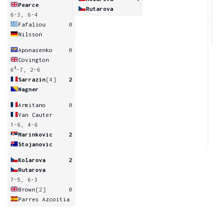
Pearce
Rutarova
6-3, 6-4
6
Fafaliou
0
Nilsson
Aponasenko
0
Covington
4
6
-7, 2-6
Sarrazin
[4]
2
Wagner
Armitano
0
Van Cauter
1-6, 4-6
Marinkovic
2
Stojanovic
Kolarova
2
Rutarova
7-5, 6-3
Brown
[2]
0
Parres Azcoitia