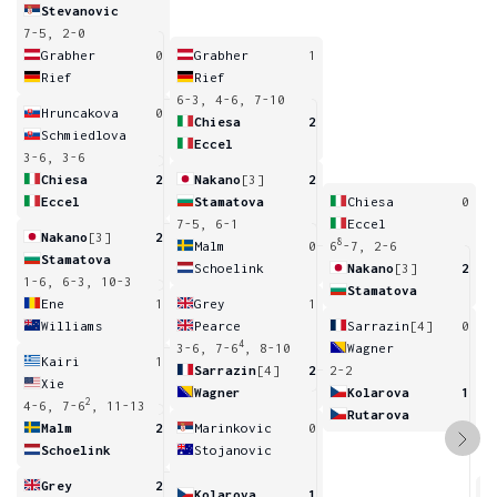
Stevanovic
7-5, 2-0
Grabher
0
Grabher
1
Rief
Rief
6-3, 4-6, 7-10
Hruncakova
0
Chiesa
2
Schmiedlova
Eccel
3-6, 3-6
Chiesa
2
Nakano
[3]
2
Eccel
Stamatova
Chiesa
0
7-5, 6-1
Eccel
Nakano
[3]
2
8
Malm
0
6
-7, 2-6
Stamatova
Schoelink
Nakano
[3]
2
1-6, 6-3, 10-3
Stamatova
Ene
1
Grey
1
Williams
Pearce
Sarrazin
[4]
0
4
3-6, 7-6
, 8-10
Wagner
Kairi
1
Sarrazin
[4]
2
2-2
Xie
Wagner
Kolarova
1
2
4-6, 7-6
, 11-13
Rutarova
Malm
2
Marinkovic
0
Schoelink
Stojanovic
Grey
2
Kolarova
1