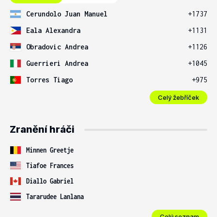
Cerundolo Juan Manuel
+1737
Eala Alexandra
+1131
Obradovic Andrea
+1126
Guerrieri Andrea
+1045
Torres Tiago
+975
Celý žebříček
Zranění hráči
Minnen Greetje
Tiafoe Frances
Diallo Gabriel
Tararudee Lanlana
Celý seznam