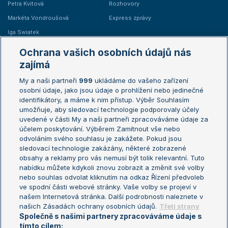
Petra Kvitová
Rozhovory
Markéta Vondroušová
Express zprávy
Iga Swiatek
Marie Bouzková
Ochrana vašich osobních údajů nás
Žebříčky
Kalendář turnajů
zajímá
My a naši partneři
999
ukládáme do vašeho zařízení
Žebříček ATP (muži)
Australian Open
osobní údaje, jako jsou údaje o prohlížení nebo jedinečné
Žebříček WTA (ženy)
French Open
identifikátory, a máme k nim přístup. Výběr Souhlasím
umožňuje, aby sledovací technologie podporovaly účely
Sázkařský žebříček
Wimbledon
uvedené v části My a naši partneři zpracováváme údaje za
US Open
účelem poskytování. Výběrem Zamítnout vše nebo
odvoláním svého souhlasu je zakážete. Pokud jsou
Turnaj mistrů
sledovací technologie zakázány, některé zobrazené
Turnaj mistryň
obsahy a reklamy pro vás nemusí být tolik relevantní. Tuto
Aktualní trendy
nabídku můžete kdykoli znovu zobrazit a změnit své volby
nebo souhlas odvolat kliknutím na odkaz Řízení předvoleb
ve spodní části webové stránky. Vaše volby se projeví v
Fotbalové přestupy
našem Internetová stránka. Další podrobnosti naleznete v
Livesport Daily
našich Zásadách ochrany osobních údajů.
Třetí strany
Společně s našimi partnery zpracováváme údaje s
LS Prague Open
tímto cílem: