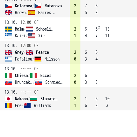
Kolarova
/
Rutarova
2
7
6
Brown
/
Parres Azcoitia (2)
0
5
3
13.10.
12:00
OF
2
Malm
/
Schoelink
2
6
6
13
Kairi
/
Xie
1
4
7
11
13.10.
12:00
OF
Grey
/
Pearce
2
6
6
Fafaliou
/
Nilsson
0
3
4
13.10.
--:--
OF
Chiesa
/
Eccel
2
6
6
Hruncakova
/
Schmiedlova
0
3
3
13.10.
--:--
OF
Nakano
/
Stamatova (3)
2
1
6
10
Ene
/
Williams
1
6
3
3