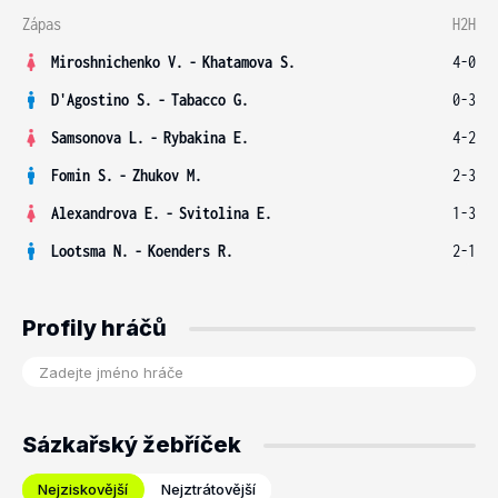
Zápas
H2H
Miroshnichenko V.
-
Khatamova S.
4-0
D'Agostino S.
-
Tabacco G.
0-3
Samsonova L.
-
Rybakina E.
4-2
Fomin S.
-
Zhukov M.
2-3
Alexandrova E.
-
Svitolina E.
1-3
Lootsma N.
-
Koenders R.
2-1
Profily hráčů
Sázkařský žebříček
Nejziskovější
Nejztrátovější