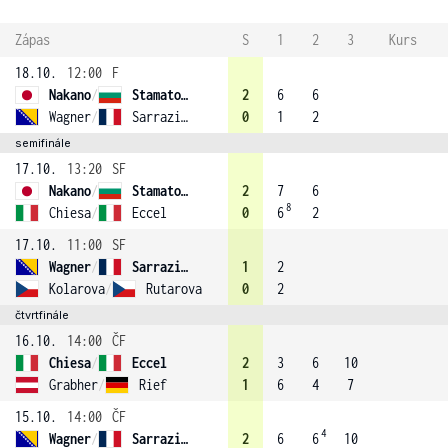
Zápas
S
1
2
3
Kurs
18.10.
12:00
F
Nakano
/
Stamatova (3)
2
6
6
Wagner
/
Sarrazin (4)
0
1
2
semifinále
17.10.
13:20
SF
Nakano
/
Stamatova (3)
2
7
6
8
Chiesa
/
Eccel
0
6
2
17.10.
11:00
SF
Wagner
/
Sarrazin (4)
1
2
Kolarova
/
Rutarova
0
2
čtvrtfinále
16.10.
14:00
ČF
Chiesa
/
Eccel
2
3
6
10
Grabher
/
Rief
1
6
4
7
15.10.
14:00
ČF
4
Wagner
/
Sarrazin (4)
2
6
6
10