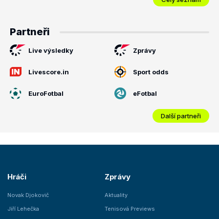
Partneři
Live výsledky
Zprávy
Livescore.in
Sport odds
EuroFotbal
eFotbal
Další partneři
Hráči
Zprávy
Novak Djokovič
Aktuality
Jiří Lehečka
Tenisová Previews