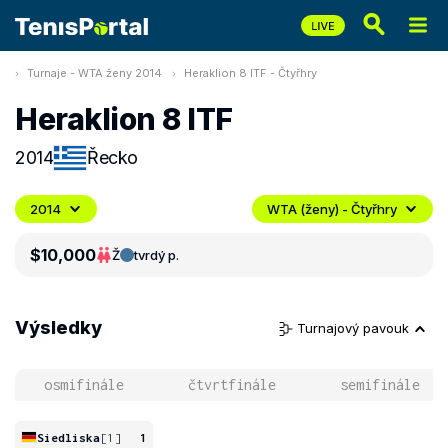
Turnaje - WTA ženy 2014
Heraklion 8 ITF - Čtyřhry
Heraklion 8 ITF
2014
Řecko
2014
WTA (ženy) - Čtyřhry
$10,000
Ž
tvrdý p.
Výsledky
Turnajový pavouk
osmifinále
čtvrtfinále
semifinále
Siedliska
[1]
1