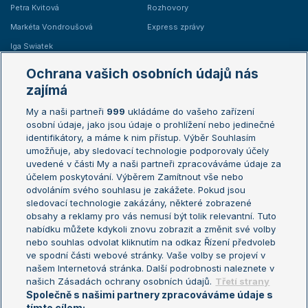
Petra Kvitová
Rozhovory
Markéta Vondroušová
Express zprávy
Iga Swiatek
Marie Bouzková
Ochrana vašich osobních údajů nás
Žebříčky
Kalendář turnajů
zajímá
My a naši partneři
999
ukládáme do vašeho zařízení
Žebříček ATP (muži)
Australian Open
osobní údaje, jako jsou údaje o prohlížení nebo jedinečné
Žebříček WTA (ženy)
French Open
identifikátory, a máme k nim přístup. Výběr Souhlasím
umožňuje, aby sledovací technologie podporovaly účely
Sázkařský žebříček
Wimbledon
uvedené v části My a naši partneři zpracováváme údaje za
US Open
účelem poskytování. Výběrem Zamítnout vše nebo
odvoláním svého souhlasu je zakážete. Pokud jsou
Turnaj mistrů
sledovací technologie zakázány, některé zobrazené
Turnaj mistryň
obsahy a reklamy pro vás nemusí být tolik relevantní. Tuto
Aktualní trendy
nabídku můžete kdykoli znovu zobrazit a změnit své volby
nebo souhlas odvolat kliknutím na odkaz Řízení předvoleb
ve spodní části webové stránky. Vaše volby se projeví v
Fotbalové přestupy
našem Internetová stránka. Další podrobnosti naleznete v
Livesport Daily
našich Zásadách ochrany osobních údajů.
Třetí strany
Společně s našimi partnery zpracováváme údaje s
LS Prague Open
tímto cílem: