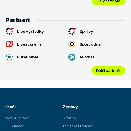
Celý seznam
Partneři
Live výsledky
Zprávy
Livescore.in
Sport odds
EuroFotbal
eFotbal
Další partneři
Hráči
Zprávy
Novak Djokovič
Aktuality
Jiří Lehečka
Tenisová Previews