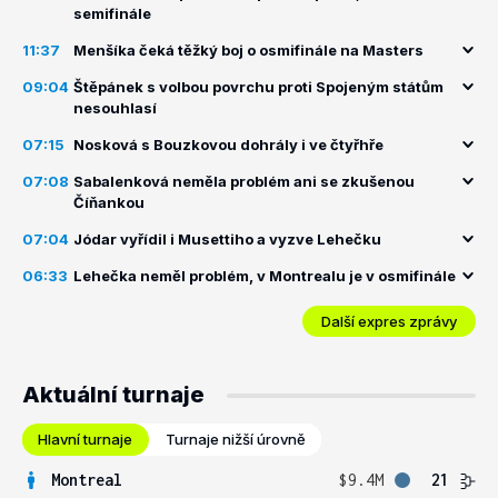
semifinále
11:37
Menšíka čeká těžký boj o osmifinále na Masters
09:04
Štěpánek s volbou povrchu proti Spojeným státům
nesouhlasí
07:15
Nosková s Bouzkovou dohrály i ve čtyřhře
07:08
Sabalenková neměla problém ani se zkušenou
Číňankou
07:04
Jódar vyřídil i Musettiho a vyzve Lehečku
06:33
Lehečka neměl problém, v Montrealu je v osmifinále
Další expres zprávy
Aktuální turnaje
Hlavní turnaje
Turnaje nižší úrovně
Montreal
$9.4M
21