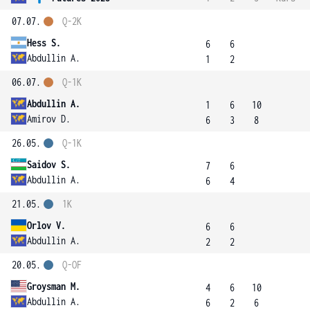
07.07.
Q-2K
Hess S.
6
6
Abdullin A.
1
2
06.07.
Q-1K
Abdullin A.
1
6
10
Amirov D.
6
3
8
26.05.
Q-1K
Saidov S.
7
6
Abdullin A.
6
4
21.05.
1K
Orlov V.
6
6
Abdullin A.
2
2
20.05.
Q-OF
Groysman M.
4
6
10
Abdullin A.
6
2
6