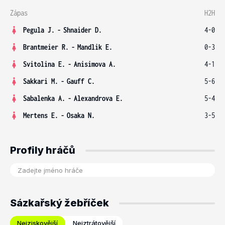
Zápas
H2H
Pegula J.
-
Shnaider D.
4-0
Brantmeier R.
-
Mandlik E.
0-3
Svitolina E.
-
Anisimova A.
4-1
Sakkari M.
-
Gauff C.
5-6
Sabalenka A.
-
Alexandrova E.
5-4
Mertens E.
-
Osaka N.
3-5
Profily hráčů
Sázkařský žebříček
Nejziskovější
Nejztrátovější