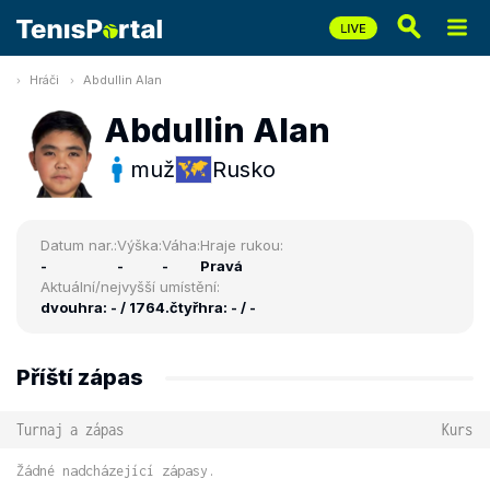
Hráči
Abdullin Alan
Abdullin Alan
muž
Rusko
Datum nar.:
Výška:
Váha:
Hraje rukou:
-
-
-
Pravá
Aktuální/nejvyšší umístění:
dvouhra: - / 1764.
čtyřhra: - / -
Příští zápas
Turnaj a zápas
Kurs
Žádné nadcházející zápasy.