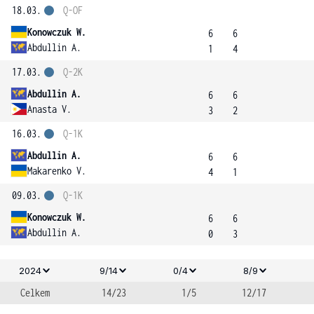
18.03.
Q-OF
Konowczuk W.
6
6
Abdullin A.
1
4
17.03.
Q-2K
Abdullin A.
6
6
Anasta V.
3
2
16.03.
Q-1K
Abdullin A.
6
6
Makarenko V.
4
1
09.03.
Q-1K
Konowczuk W.
6
6
Abdullin A.
0
3
2024
9/14
0/4
8/9
Celkem
14/23
1/5
12/17