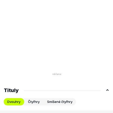
Tituly
Dvouhry
Čtyřhry
Smíšené čtyřhry