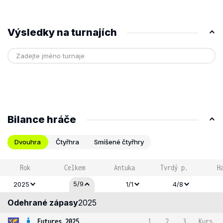
Výsledky na turnajích
Bilance hráče
Dvouhra
Čtyřhra
Smíšené čtyřhry
Rok
Celkem
Antuka
Tvrdý p.
H
5/9
2025
1/1
4/8
Odehrané zápasy
2025
Futures 2025
1
2
3
Kurs