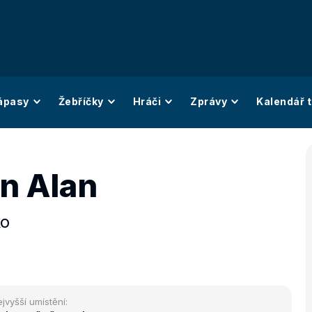
ápasy
Žebříčky
Hráči
Zprávy
Kalendář t
in Alan
ko
jvyšší umístění: