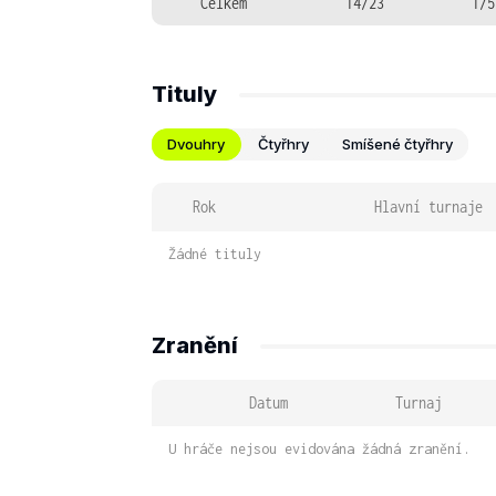
Celkem
14/23
1/5
Tituly
Dvouhry
Čtyřhry
Smíšené čtyřhry
Rok
Hlavní turnaje
Žádné tituly
Zranění
Datum
Turnaj
U hráče nejsou evidována žádná zranění.