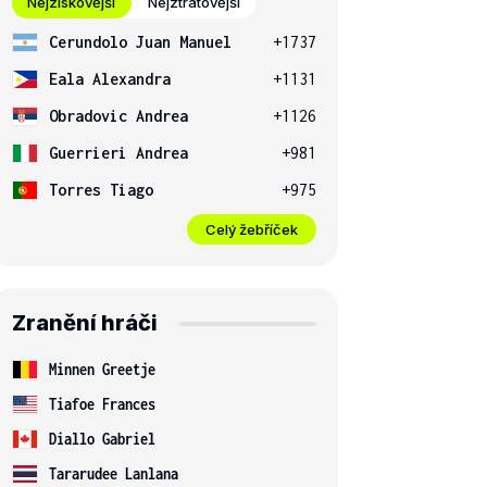
Nejziskovější
Nejztrátovější
Cerundolo Juan Manuel
+1737
Eala Alexandra
+1131
Obradovic Andrea
+1126
Guerrieri Andrea
+981
Torres Tiago
+975
Celý žebříček
Zranění hráči
Minnen Greetje
Tiafoe Frances
Diallo Gabriel
Tararudee Lanlana