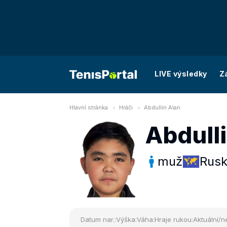
LIVE výsledky
Z
Hlavní stránka
Hráči
Abdullin Alan
Abdull
muž
Rus
Datum nar.:
Výška:
Váha:
Hraje rukou:
Aktuální/ne