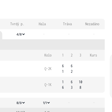
Tvrdý p.
Hala
Tráva
Nezadáno
-
-
-
4/8
Kolo
1
2
3
Kurs
6
6
Q-2K
1
2
1
6
10
Q-1K
6
3
8
-
-
8/9
1/1