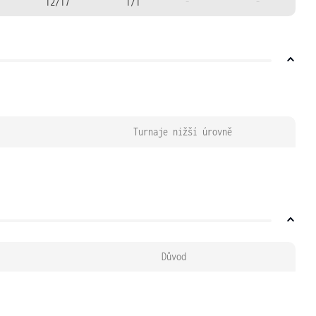
12/17
1/1
-
-
Turnaje nižší úrovně
Důvod