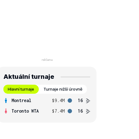
Aktuální turnaje
Hlavní turnaje
Turnaje nižší úrovně
Montreal
$9.4M
16
Toronto WTA
$7.4M
16