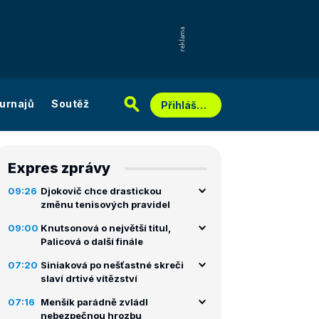
urnajů
Soutěž
Přihlášení
Expres zprávy
09:26
Djokovič chce drastickou
změnu tenisových pravidel
09:00
Knutsonová o největší titul,
Palicová o další finále
07:20
Siniaková po nešťastné skreči
slaví drtivé vítězství
07:16
Menšík parádně zvládl
nebezpečnou hrozbu