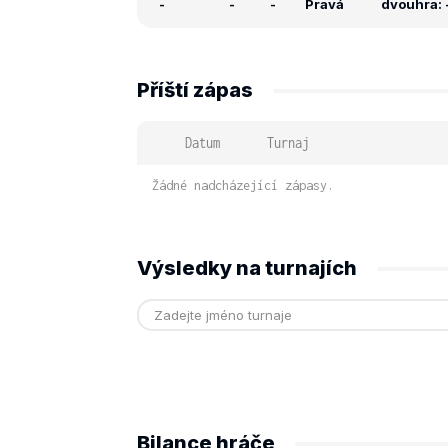
-
-
-
Pravá
dvouhra: -
Příští zápas
Datum
Turnaj
Žádné nadcházející zápasy.
Výsledky na turnajích
Bilance hráče