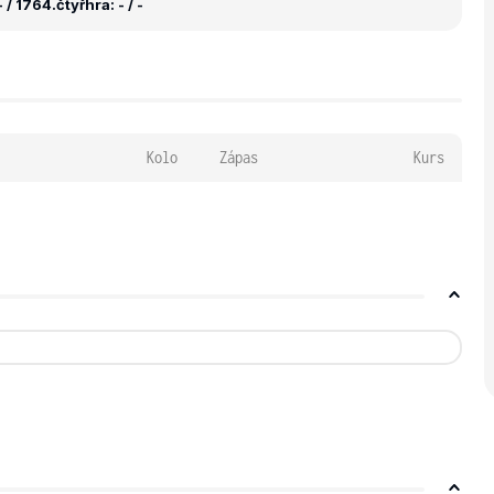
 / 1764.
čtyřhra: - / -
Kolo
Zápas
Kurs