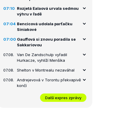
07:10
Rozjetá Ealaová urvala sedmou
výhru v řadě
07:04
Bencicová udolala parťačku
Siniakové
07:00
Gauffová si znovu poradila se
Sakkariovou
07.08.
Van De Zandschulp vyřadil
Hurkacze, vyhlíží Menšíka
07.08.
Shelton v Montrealu nezaváhal
07.08.
Andrejevová v Torontu překvapivě
končí
Další expres zprávy