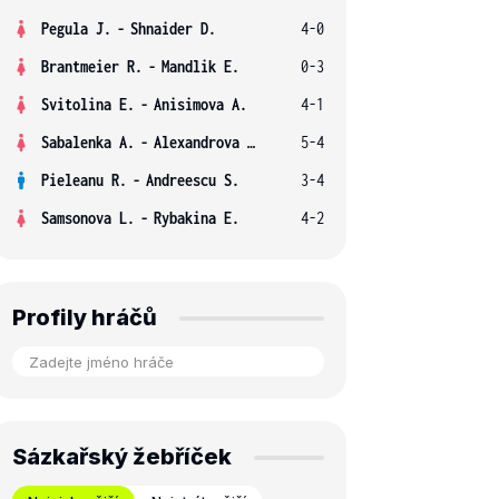
Pegula J.
-
Shnaider D.
4-0
Brantmeier R.
-
Mandlik E.
0-3
Svitolina E.
-
Anisimova A.
4-1
Sabalenka A.
-
Alexandrova E.
5-4
Pieleanu R.
-
Andreescu S.
3-4
Samsonova L.
-
Rybakina E.
4-2
Profily hráčů
Sázkařský žebříček