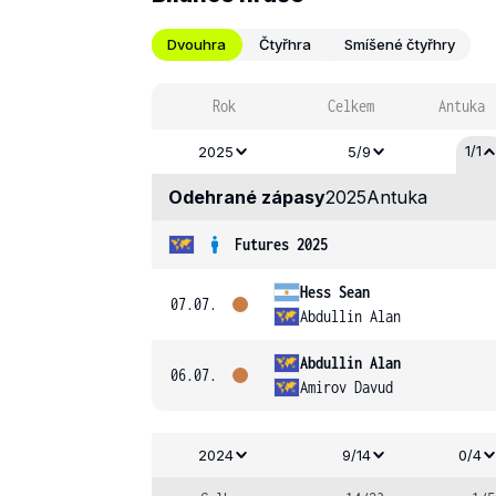
Dvouhra
Čtyřhra
Smíšené čtyřhry
Rok
Celkem
Antuka
1/1
2025
5/9
Odehrané zápasy
2025
Antuka
Futures 2025
Hess Sean
07.07.
Abdullin Alan
Abdullin Alan
06.07.
Amirov Davud
2024
9/14
0/4