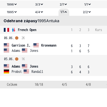
1996
3/3
2/1
1/1
1/1
1995
4/4
2/2
Odehrané zápasy
1995
Antuka
French Open
1
2
3
Kurs
06.06.
2K
Garrison Jackson
/
Kronemann
6
3
7
Adams
/
Jones
1
6
5
05.06.
1K
Adams
/
Jones
3
6
6
Probst
/
Randall
6
4
3
Celkem
10/18
4/5
4/8