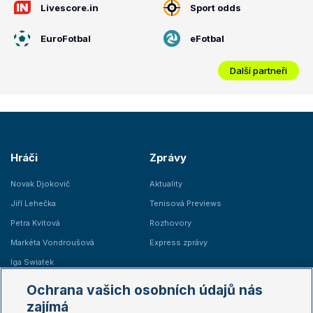
Livescore.in
Sport odds
EuroFotbal
eFotbal
Další partneři
Hráči
Zprávy
Novak Djokovič
Aktuality
Jiří Lehečka
Tenisová Previews
Petra Kvitová
Rozhovory
Markéta Vondroušová
Express zprávy
Iga Swiatek
Marie Bouzková
Ochrana vašich osobních údajů nás
Žebříčky
Kalendář turnajů
zajímá