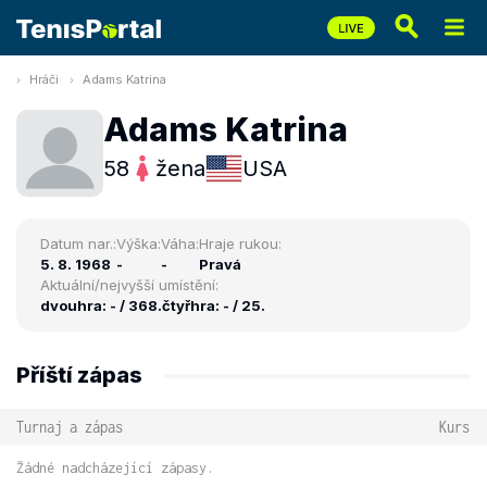
Hráči
Adams Katrina
Adams Katrina
58
žena
USA
Datum nar.:
Výška:
Váha:
Hraje rukou:
5. 8. 1968
-
-
Pravá
Aktuální/nejvyšší umístění:
dvouhra: - / 368.
čtyřhra: - / 25.
Příští zápas
Turnaj a zápas
Kurs
Žádné nadcházející zápasy.