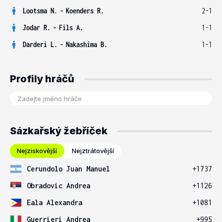
Lootsma N.
-
Koenders R.
2-1
Jodar R.
-
Fils A.
1-1
Darderi L.
-
Nakashima B.
1-1
Profily hráčů
Sázkařský žebříček
Nejziskovější
Nejztrátovější
Cerundolo Juan Manuel
+1737
Obradovic Andrea
+1126
Eala Alexandra
+1081
Guerrieri Andrea
+995