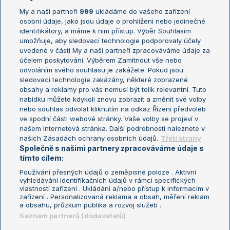
My a naši partneři
999
ukládáme do vašeho zařízení
Žebříček ATP (muži)
Australian Open
osobní údaje, jako jsou údaje o prohlížení nebo jedinečné
Žebříček WTA (ženy)
French Open
identifikátory, a máme k nim přístup. Výběr Souhlasím
umožňuje, aby sledovací technologie podporovaly účely
Sázkařský žebříček
Wimbledon
uvedené v části My a naši partneři zpracováváme údaje za
US Open
účelem poskytování. Výběrem Zamítnout vše nebo
odvoláním svého souhlasu je zakážete. Pokud jsou
Turnaj mistrů
sledovací technologie zakázány, některé zobrazené
Turnaj mistryň
obsahy a reklamy pro vás nemusí být tolik relevantní. Tuto
Aktualní trendy
nabídku můžete kdykoli znovu zobrazit a změnit své volby
nebo souhlas odvolat kliknutím na odkaz Řízení předvoleb
ve spodní části webové stránky. Vaše volby se projeví v
Fotbalové přestupy
našem Internetová stránka. Další podrobnosti naleznete v
Livesport Daily
našich Zásadách ochrany osobních údajů.
Třetí strany
Společně s našimi partnery zpracováváme údaje s
LS Prague Open
tímto cílem:
Používání přesných údajů o zeměpisné poloze . Aktivní
vyhledávání identifikačních údajů v rámci specifických
vlastností zařízení . Ukládání a/nebo přístup k informacím v
Podmínky užití
Nastavení soukromí
zařízení . Personalizovaná reklama a obsah, měření reklam
GDPR a žurnalistika
Reklama
a obsahu, průzkum publika a rozvoj služeb .
Informace o zpracování osobních
Kontakt
Seznam partnerů (dodavatelů)
údajů
Tiráž