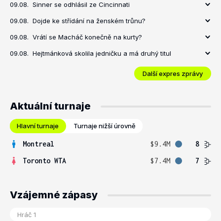
09.08.
Sinner se odhlásil ze Cincinnati
09.08.
Dojde ke střídání na ženském trůnu?
09.08.
Vrátí se Macháč konečně na kurty?
09.08.
Hejtmánková skolila jedničku a má druhý titul
Další expres zprávy
Aktuální turnaje
Hlavní turnaje
Turnaje nižší úrovně
Montreal
$9.4M
8
Toronto WTA
$7.4M
7
Vzájemné zápasy