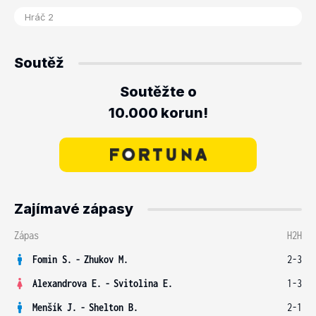
Soutěž
Soutěžte o
10.000 korun!
Zajímavé zápasy
Zápas
H2H
Fomin S.
-
Zhukov M.
2-3
Alexandrova E.
-
Svitolina E.
1-3
Menšík J.
-
Shelton B.
2-1