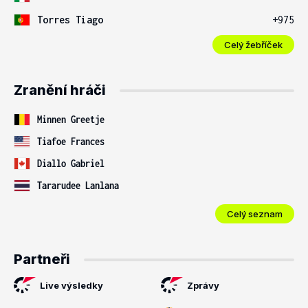
Torres Tiago
+975
Celý žebříček
Zranění hráči
Minnen Greetje
Tiafoe Frances
Diallo Gabriel
Tararudee Lanlana
Celý seznam
Partneři
Live výsledky
Zprávy