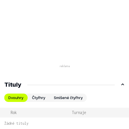
Tituly
Dvouhry
Čtyřhry
Smíšené čtyřhry
Rok
Turnaje
Žádné tituly