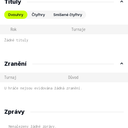
Tituly
Dvouhry
Čtyřhry
Smíšené čtyřhry
Rok
Turnaje
Žádné tituly
Zranění
Turnaj
Důvod
U hráče nejsou evidována žádná zranění.
Zprávy
Nenalezeny žádné zprávy.