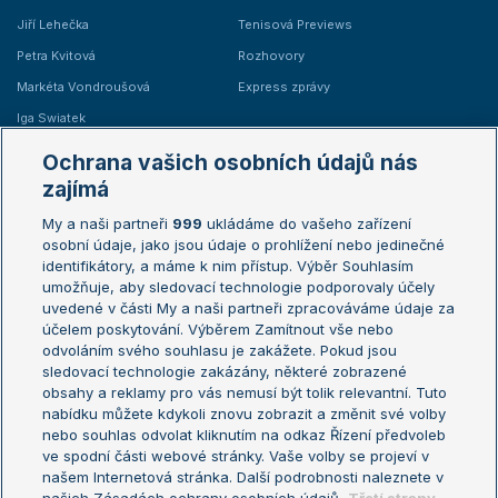
Jiří Lehečka
Tenisová Previews
Petra Kvitová
Rozhovory
Markéta Vondroušová
Express zprávy
Iga Swiatek
Marie Bouzková
Ochrana vašich osobních údajů nás
Žebříčky
Kalendář turnajů
zajímá
My a naši partneři
999
ukládáme do vašeho zařízení
Žebříček ATP (muži)
Australian Open
osobní údaje, jako jsou údaje o prohlížení nebo jedinečné
Žebříček WTA (ženy)
French Open
identifikátory, a máme k nim přístup. Výběr Souhlasím
umožňuje, aby sledovací technologie podporovaly účely
Sázkařský žebříček
Wimbledon
uvedené v části My a naši partneři zpracováváme údaje za
US Open
účelem poskytování. Výběrem Zamítnout vše nebo
odvoláním svého souhlasu je zakážete. Pokud jsou
Turnaj mistrů
sledovací technologie zakázány, některé zobrazené
Turnaj mistryň
obsahy a reklamy pro vás nemusí být tolik relevantní. Tuto
Aktualní trendy
nabídku můžete kdykoli znovu zobrazit a změnit své volby
nebo souhlas odvolat kliknutím na odkaz Řízení předvoleb
ve spodní části webové stránky. Vaše volby se projeví v
Fotbalové přestupy
našem Internetová stránka. Další podrobnosti naleznete v
Livesport Daily