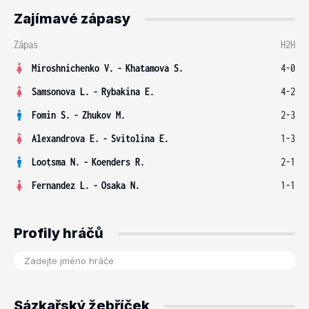
Zajímavé zápasy
Zápas
H2H
Miroshnichenko V.
-
Khatamova S.
4-0
Samsonova L.
-
Rybakina E.
4-2
Fomin S.
-
Zhukov M.
2-3
Alexandrova E.
-
Svitolina E.
1-3
Lootsma N.
-
Koenders R.
2-1
Fernandez L.
-
Osaka N.
1-1
Profily hráčů
Sázkařský žebříček