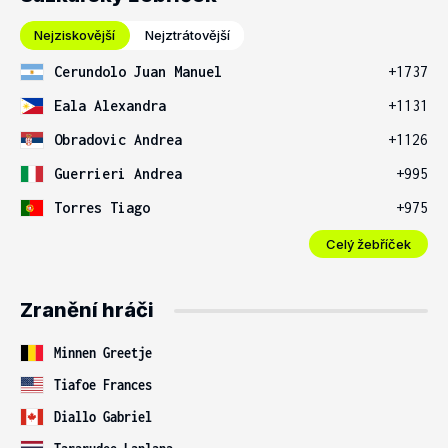
Nejziskovější
Nejztrátovější
Cerundolo Juan Manuel
+1737
Eala Alexandra
+1131
Obradovic Andrea
+1126
Guerrieri Andrea
+995
Torres Tiago
+975
Celý žebříček
Zranění hráči
Minnen Greetje
Tiafoe Frances
Diallo Gabriel