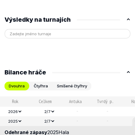
Výsledky na turnajích
Bilance hráče
Dvouhra
Čtyřhra
Smíšené čtyřhry
Rok
Celkem
Antuka
Tvrdý p.
H
-
-
2026
2/7
-
-
2025
2/7
Odehrané zápasy
2025
Hala