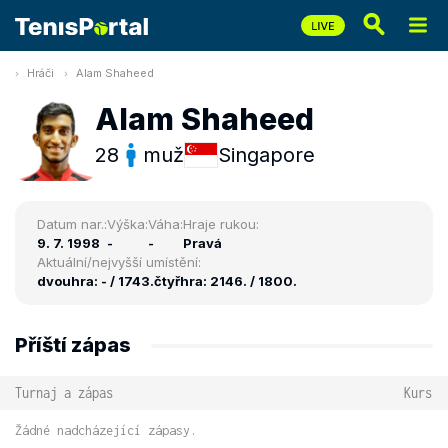
Hráči
Alam Shaheed
Alam Shaheed
28
muž
Singapore
Datum nar.:
Výška:
Váha:
Hraje rukou:
9. 7. 1998
-
-
Pravá
Aktuální/nejvyšší umístění:
dvouhra: - / 1743.
čtyřhra: 2146. / 1800.
Příští zápas
Turnaj a zápas
Kurs
Žádné nadcházející zápasy.