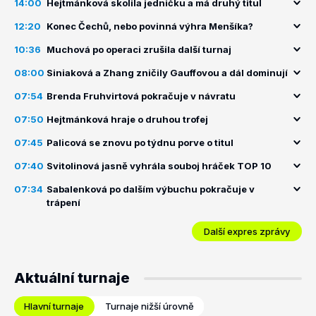
14:00
Hejtmánková skolila jedničku a má druhý titul
12:20
Konec Čechů, nebo povinná výhra Menšíka?
10:36
Muchová po operaci zrušila další turnaj
08:00
Siniaková a Zhang zničily Gauffovou a dál dominují
07:54
Brenda Fruhvirtová pokračuje v návratu
07:50
Hejtmánková hraje o druhou trofej
07:45
Palicová se znovu po týdnu porve o titul
07:40
Svitolinová jasně vyhrála souboj hráček TOP 10
07:34
Sabalenková po dalším výbuchu pokračuje v
trápení
Další expres zprávy
Aktuální turnaje
Hlavní turnaje
Turnaje nižší úrovně