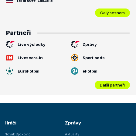
Tararudee Lanlana
Celý seznam
Partneři
Live výsledky
Zprávy
Livescore.in
Sport odds
EuroFotbal
eFotbal
Další partneři
Hráči
Zprávy
Novak Djokovič
Aktuality