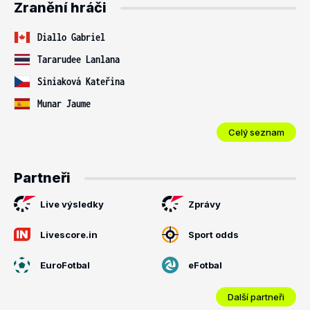
Zranění hráči
Diallo Gabriel
Tararudee Lanlana
Siniaková Kateřina
Munar Jaume
Celý seznam
Partneři
Live výsledky
Zprávy
Livescore.in
Sport odds
EuroFotbal
eFotbal
Další partneři