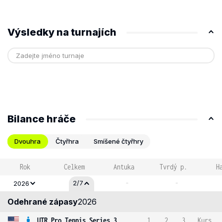
Výsledky na turnajích
Bilance hráče
Dvouhra
Čtyřhra
Smíšené čtyřhry
Rok
Celkem
Antuka
Tvrdý p.
H
-
-
2/7
2026
Odehrané zápasy
2026
UTR Pro Tennis Series 3
1
2
3
Kurs