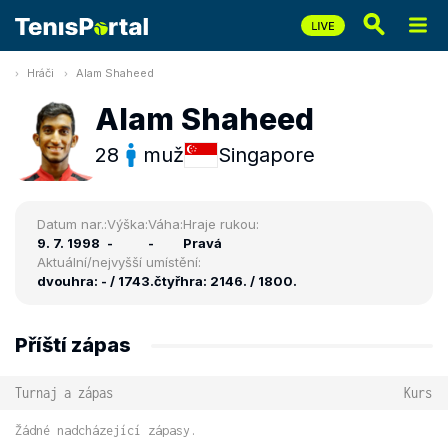
Hráči
Alam Shaheed
Alam Shaheed
28
muž
Singapore
Datum nar.:
Výška:
Váha:
Hraje rukou:
9. 7. 1998
-
-
Pravá
Aktuální/nejvyšší umístění:
dvouhra: - / 1743.
čtyřhra: 2146. / 1800.
Příští zápas
Turnaj a zápas
Kurs
Žádné nadcházející zápasy.