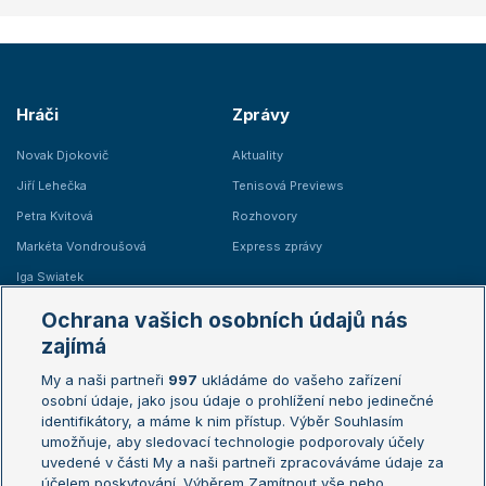
Hráči
Zprávy
Novak Djokovič
Aktuality
Jiří Lehečka
Tenisová Previews
Petra Kvitová
Rozhovory
Markéta Vondroušová
Express zprávy
Iga Swiatek
Marie Bouzková
Ochrana vašich osobních údajů nás
Žebříčky
Kalendář turnajů
zajímá
My a naši partneři
997
ukládáme do vašeho zařízení
Žebříček ATP (muži)
Australian Open
osobní údaje, jako jsou údaje o prohlížení nebo jedinečné
Žebříček WTA (ženy)
French Open
identifikátory, a máme k nim přístup. Výběr Souhlasím
umožňuje, aby sledovací technologie podporovaly účely
Sázkařský žebříček
Wimbledon
uvedené v části My a naši partneři zpracováváme údaje za
US Open
účelem poskytování. Výběrem Zamítnout vše nebo