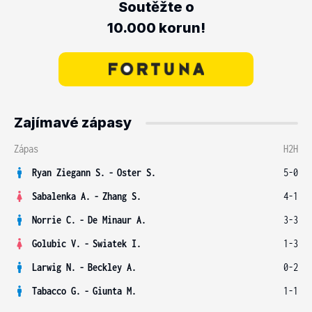
Soutěžte o
10.000 korun!
Zajímavé zápasy
Zápas
H2H
Ryan Ziegann S.
-
Oster S.
5-0
Sabalenka A.
-
Zhang S.
4-1
Norrie C.
-
De Minaur A.
3-3
Golubic V.
-
Swiatek I.
1-3
Larwig N.
-
Beckley A.
0-2
Tabacco G.
-
Giunta M.
1-1