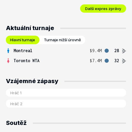
Další expres zprávy
Aktuální turnaje
Hlavní turnaje
Turnaje nižší úrovně
Montreal
$9.4M
28
Toronto WTA
$7.4M
32
Vzájemné zápasy
Soutěž