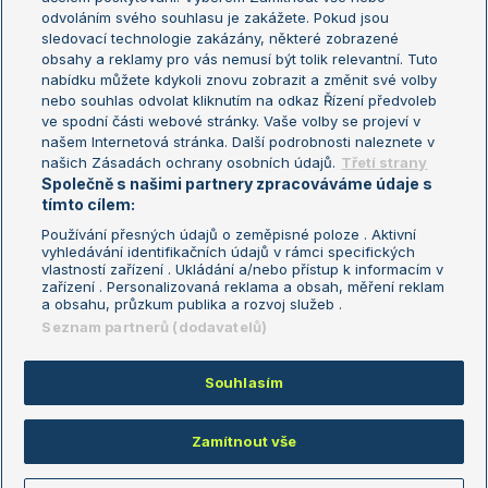
odvoláním svého souhlasu je zakážete. Pokud jsou
Turnaj mistrů
sledovací technologie zakázány, některé zobrazené
Turnaj mistryň
obsahy a reklamy pro vás nemusí být tolik relevantní. Tuto
Aktualní trendy
nabídku můžete kdykoli znovu zobrazit a změnit své volby
nebo souhlas odvolat kliknutím na odkaz Řízení předvoleb
ve spodní části webové stránky. Vaše volby se projeví v
Fotbalové přestupy
našem Internetová stránka. Další podrobnosti naleznete v
Livesport Daily
našich Zásadách ochrany osobních údajů.
Třetí strany
Společně s našimi partnery zpracováváme údaje s
LS Prague Open
tímto cílem:
Používání přesných údajů o zeměpisné poloze . Aktivní
vyhledávání identifikačních údajů v rámci specifických
vlastností zařízení . Ukládání a/nebo přístup k informacím v
Podmínky užití
Nastavení soukromí
zařízení . Personalizovaná reklama a obsah, měření reklam
GDPR a žurnalistika
Reklama
a obsahu, průzkum publika a rozvoj služeb .
Informace o zpracování osobních
Kontakt
Seznam partnerů (dodavatelů)
údajů
Tiráž
Souhlasím
Copyright © 2008-2026 TenisPortal.cz. Využíváme zpravodajství ČTK.
Zamítnout vše