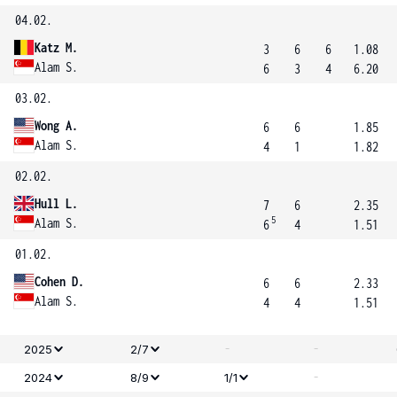
04.02.
Katz M.
3
6
6
1.08
Alam S.
6
3
4
6.20
03.02.
Wong A.
6
6
1.85
Alam S.
4
1
1.82
02.02.
Hull L.
7
6
2.35
5
Alam S.
6
4
1.51
01.02.
Cohen D.
6
6
2.33
Alam S.
4
4
1.51
-
-
2025
2/7
-
2024
8/9
1/1