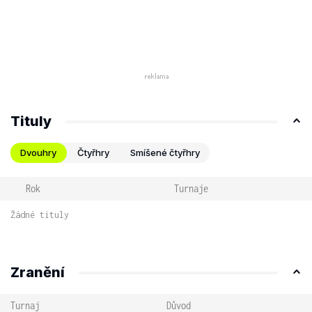
Tituly
Dvouhry
Čtyřhry
Smíšené čtyřhry
Rok
Turnaje
Žádné tituly
Zranění
Turnaj
Důvod