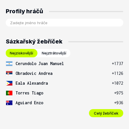
Profily hráčů
Sázkařský žebříček
Nejziskovější
Nejztrátovější
Cerundolo Juan Manuel
+1737
Obradovic Andrea
+1126
Eala Alexandra
+1072
Torres Tiago
+975
Aguiard Enzo
+936
Celý žebříček