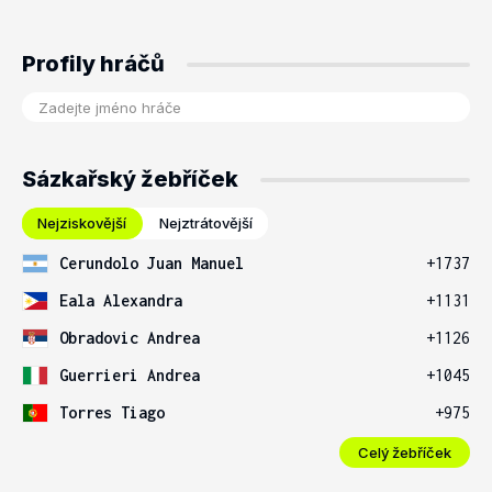
Profily hráčů
Sázkařský žebříček
Nejziskovější
Nejztrátovější
Cerundolo Juan Manuel
+1737
Eala Alexandra
+1131
Obradovic Andrea
+1126
Guerrieri Andrea
+1045
Torres Tiago
+975
Celý žebříček