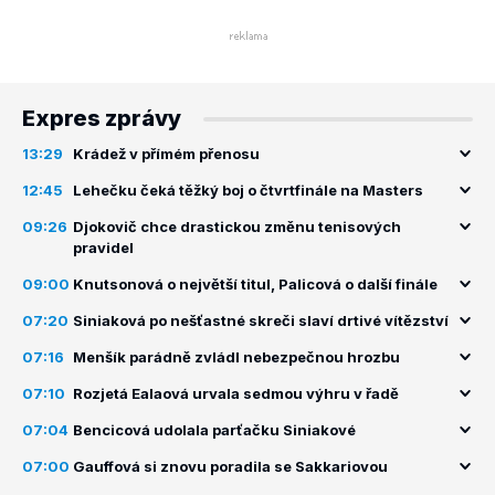
Expres zprávy
13:29
Krádež v přímém přenosu
12:45
Lehečku čeká těžký boj o čtvrtfinále na Masters
09:26
Djokovič chce drastickou změnu tenisových
pravidel
09:00
Knutsonová o největší titul, Palicová o další finále
07:20
Siniaková po nešťastné skreči slaví drtivé vítězství
07:16
Menšík parádně zvládl nebezpečnou hrozbu
07:10
Rozjetá Ealaová urvala sedmou výhru v řadě
07:04
Bencicová udolala parťačku Siniakové
07:00
Gauffová si znovu poradila se Sakkariovou