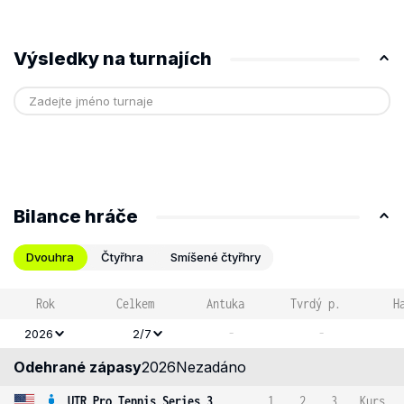
Výsledky na turnajích
Bilance hráče
Dvouhra
Čtyřhra
Smíšené čtyřhry
Rok
Celkem
Antuka
Tvrdý p.
H
-
-
2026
2/7
Odehrané zápasy
2026
Nezadáno
UTR Pro Tennis Series 3
1
2
3
Kurs