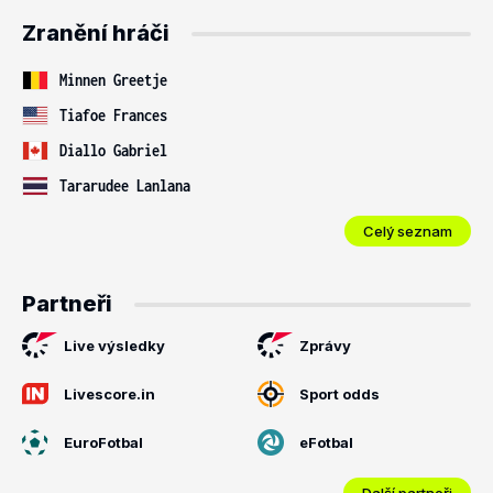
Zranění hráči
Minnen Greetje
Tiafoe Frances
Diallo Gabriel
Tararudee Lanlana
Celý seznam
Partneři
Live výsledky
Zprávy
Livescore.in
Sport odds
EuroFotbal
eFotbal
Další partneři