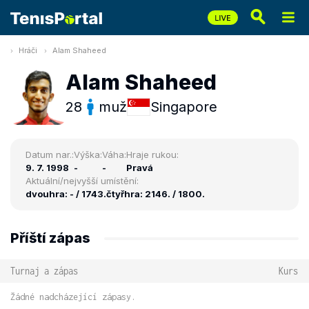
Hráči
Alam Shaheed
Alam Shaheed
28
muž
Singapore
Datum nar.:
Výška:
Váha:
Hraje rukou:
9. 7. 1998
-
-
Pravá
Aktuální/nejvyšší umístění:
dvouhra: - / 1743.
čtyřhra: 2146. / 1800.
Příští zápas
Turnaj a zápas
Kurs
Žádné nadcházející zápasy.