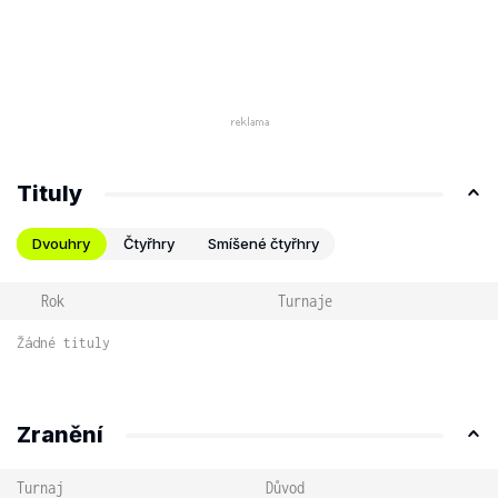
Tituly
Dvouhry
Čtyřhry
Smíšené čtyřhry
Rok
Turnaje
Žádné tituly
Zranění
Turnaj
Důvod