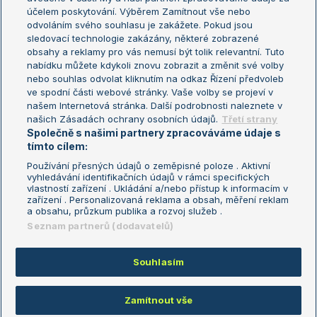
US Open
účelem poskytování. Výběrem Zamítnout vše nebo
odvoláním svého souhlasu je zakážete. Pokud jsou
Turnaj mistrů
sledovací technologie zakázány, některé zobrazené
Turnaj mistryň
obsahy a reklamy pro vás nemusí být tolik relevantní. Tuto
Aktualní trendy
nabídku můžete kdykoli znovu zobrazit a změnit své volby
nebo souhlas odvolat kliknutím na odkaz Řízení předvoleb
ve spodní části webové stránky. Vaše volby se projeví v
Fotbalové přestupy
našem Internetová stránka. Další podrobnosti naleznete v
Livesport Daily
našich Zásadách ochrany osobních údajů.
Třetí strany
Společně s našimi partnery zpracováváme údaje s
LS Prague Open
tímto cílem:
Používání přesných údajů o zeměpisné poloze . Aktivní
vyhledávání identifikačních údajů v rámci specifických
vlastností zařízení . Ukládání a/nebo přístup k informacím v
Podmínky užití
Nastavení soukromí
zařízení . Personalizovaná reklama a obsah, měření reklam
GDPR a žurnalistika
Reklama
a obsahu, průzkum publika a rozvoj služeb .
Informace o zpracování osobních
Kontakt
Seznam partnerů (dodavatelů)
údajů
Tiráž
Souhlasím
Copyright © 2008-2026 TenisPortal.cz. Využíváme zpravodajství ČTK.
Zamítnout vše