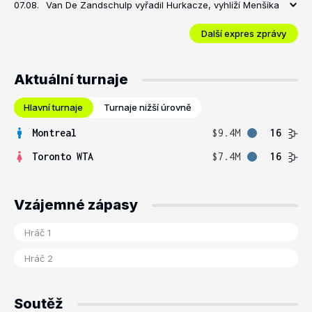
07.08.
Van De Zandschulp vyřadil Hurkacze, vyhlíží Menšíka
Další expres zprávy
Aktuální turnaje
Hlavní turnaje
Turnaje nižší úrovně
Montreal
$9.4M
16
Toronto WTA
$7.4M
16
Vzájemné zápasy
Soutěž