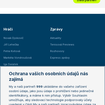
Hráči
Zprávy
Novak Djokovič
Aktuality
Jiří Lehečka
Tenisová Previews
Petra Kvitová
Rozhovory
Markéta Vondroušová
Express zprávy
Iga Swiatek
Marie Bouzková
Ochrana vašich osobních údajů nás
Žebříčky
Kalendář turnajů
zajímá
My a naši partneři
999
ukládáme do vašeho zařízení
Žebříček ATP (muži)
Australian Open
osobní údaje, jako jsou údaje o prohlížení nebo jedinečné
Žebříček WTA (ženy)
French Open
identifikátory, a máme k nim přístup. Výběr Souhlasím
umožňuje, aby sledovací technologie podporovaly účely
Sázkařský žebříček
Wimbledon
uvedené v části My a naši partneři zpracováváme údaje za