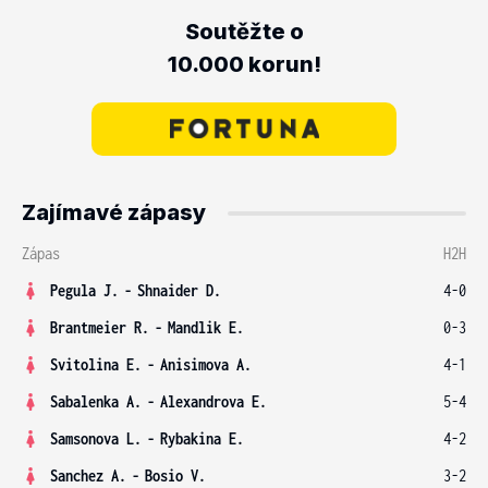
Soutěžte o
10.000 korun!
Zajímavé zápasy
Zápas
H2H
Pegula J.
-
Shnaider D.
4-0
Brantmeier R.
-
Mandlik E.
0-3
Svitolina E.
-
Anisimova A.
4-1
Sabalenka A.
-
Alexandrova E.
5-4
Samsonova L.
-
Rybakina E.
4-2
Sanchez A.
-
Bosio V.
3-2