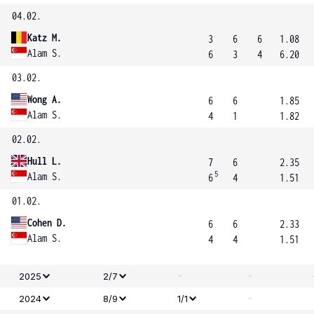
04.02.
Katz M.
3
6
6
1.08
Alam S.
6
3
4
6.20
03.02.
Wong A.
6
6
1.85
Alam S.
4
1
1.82
02.02.
Hull L.
7
6
2.35
5
Alam S.
6
4
1.51
01.02.
Cohen D.
6
6
2.33
Alam S.
4
4
1.51
-
-
2025
2/7
-
2024
8/9
1/1