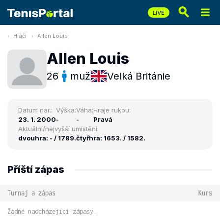
Hráči
Allen Louis
Allen Louis
26
muž
Velká Británie
Datum nar.:
Výška:
Váha:
Hraje rukou:
23. 1. 2000
-
-
Pravá
Aktuální/nejvyšší umístění:
dvouhra: - / 1789.
čtyřhra: 1653. / 1582.
Příští zápas
Turnaj a zápas
Kurs
Žádné nadcházející zápasy.