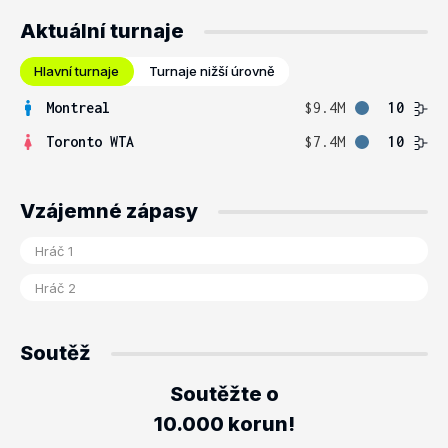
Aktuální turnaje
Hlavní turnaje
Turnaje nižší úrovně
Montreal
$9.4M
10
Toronto WTA
$7.4M
10
Vzájemné zápasy
Soutěž
Soutěžte o
10.000 korun!