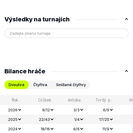
Výsledky na turnajích
Bilance hráče
Dvouhra
Čtyřhra
Smíšené čtyřhry
Rok
Celkem
Antuka
Tvrdý p.
H
2026
9/12
3/3
6/9
2025
22/43
1/4
17/25
2024
18/16
6/6
11/9