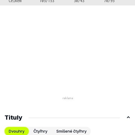
Celkem
105/153
30/43
70/95
Tituly
Dvouhry
Čtyřhry
Smíšené čtyřhry