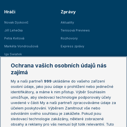
Hráči
Zprávy
Novak Djokovič
Aktuality
Jiří Lehečka
Tenisová Previews
Petra Kvitová
Rozhovory
Markéta Vondroušová
Express zprávy
Iga Swiatek
Marie Bouzková
Ochrana vašich osobních údajů nás
Žebříčky
Kalendář turnajů
zajímá
My a naši partneři
999
ukládáme do vašeho zařízení
Žebříček ATP (muži)
Australian Open
osobní údaje, jako jsou údaje o prohlížení nebo jedinečné
Žebříček WTA (ženy)
French Open
identifikátory, a máme k nim přístup. Výběr Souhlasím
umožňuje, aby sledovací technologie podporovaly účely
Sázkařský žebříček
Wimbledon
uvedené v části My a naši partneři zpracováváme údaje za
US Open
účelem poskytování. Výběrem Zamítnout vše nebo
odvoláním svého souhlasu je zakážete. Pokud jsou
Turnaj mistrů
sledovací technologie zakázány, některé zobrazené
Turnaj mistryň
obsahy a reklamy pro vás nemusí být tolik relevantní. Tuto