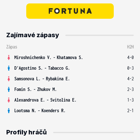
Zajímavé zápasy
Zápas
H2H
Miroshnichenko V.
-
Khatamova S.
4-0
D'Agostino S.
-
Tabacco G.
0-3
Samsonova L.
-
Rybakina E.
4-2
Fomin S.
-
Zhukov M.
2-3
Alexandrova E.
-
Svitolina E.
1-3
Lootsma N.
-
Koenders R.
2-1
Profily hráčů