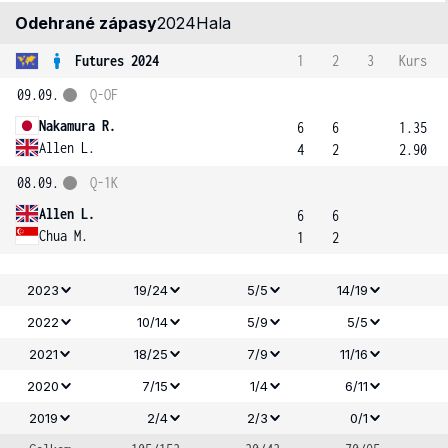
Odehrané zápasy
2024
Hala
Futures 2024
1
2
3
Kurs
09.09.
Q-OF
Nakamura R.
6
6
1.35
Allen L.
4
2
2.90
08.09.
Q-1K
Allen L.
6
6
Chua M.
1
2
2023
19/24
5/5
14/19
2022
10/14
5/9
5/5
2021
18/25
7/9
11/16
2020
7/15
1/4
6/11
2019
2/4
2/3
0/1