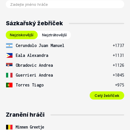
Sázkařský žebříček
Nejziskovější
Nejztrátovější
Cerundolo Juan Manuel
+1737
Eala Alexandra
+1131
Obradovic Andrea
+1126
Guerrieri Andrea
+1045
Torres Tiago
+975
Celý žebříček
Zranění hráči
Minnen Greetje