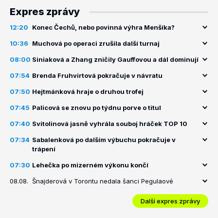
Expres zprávy
12:20
Konec Čechů, nebo povinná výhra Menšíka?
10:36
Muchová po operaci zrušila další turnaj
08:00
Siniaková a Zhang zničily Gauffovou a dál dominují
07:54
Brenda Fruhvirtová pokračuje v návratu
07:50
Hejtmánková hraje o druhou trofej
07:45
Palicová se znovu po týdnu porve o titul
07:40
Svitolinová jasně vyhrála souboj hráček TOP 10
07:34
Sabalenková po dalším výbuchu pokračuje v
trápení
07:30
Lehečka po mizerném výkonu končí
08.08.
Šnajderová v Torontu nedala šanci Pegulaové
Další expres zprávy