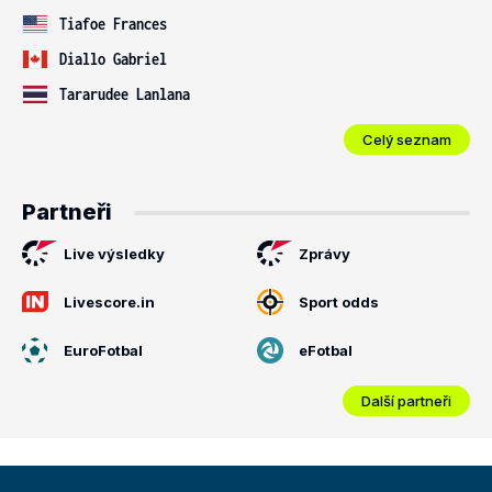
Tiafoe Frances
Diallo Gabriel
Tararudee Lanlana
Celý seznam
Partneři
Live výsledky
Zprávy
Livescore.in
Sport odds
EuroFotbal
eFotbal
Další partneři