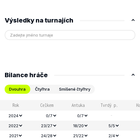
Výsledky na turnajích
Bilance hráče
Dvouhra
Čtyřhra
Smíšené čtyřhry
Rok
Celkem
Antuka
Tvrdý p.
H
-
2024
0/7
0/7
2022
23/27
18/20
5/5
2021
24/28
21/22
2/4