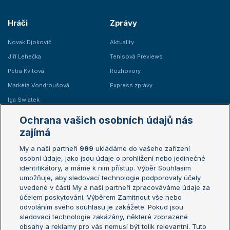
Hráči
Zprávy
Novak Djokovič
Aktuality
Jiří Lehečka
Tenisová Previews
Petra Kvitová
Rozhovory
Markéta Vondroušová
Express zprávy
Iga Swiatek
Marie Bouzková
Ochrana vašich osobních údajů nás
Žebříčky
Kalendář turnajů
zajímá
My a naši partneři
999
ukládáme do vašeho zařízení
Žebříček ATP (muži)
Australian Open
osobní údaje, jako jsou údaje o prohlížení nebo jedinečné
Žebříček WTA (ženy)
French Open
identifikátory, a máme k nim přístup. Výběr Souhlasím
umožňuje, aby sledovací technologie podporovaly účely
Sázkařský žebříček
Wimbledon
uvedené v části My a naši partneři zpracováváme údaje za
US Open
účelem poskytování. Výběrem Zamítnout vše nebo
odvoláním svého souhlasu je zakážete. Pokud jsou
Turnaj mistrů
sledovací technologie zakázány, některé zobrazené
Turnaj mistryň
obsahy a reklamy pro vás nemusí být tolik relevantní. Tuto