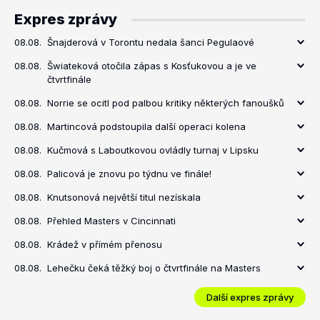
Expres zprávy
08.08.
Šnajderová v Torontu nedala šanci Pegulaové
08.08.
Šwiateková otočila zápas s Kosťukovou a je ve
čtvrtfinále
08.08.
Norrie se ocitl pod palbou kritiky některých fanoušků
08.08.
Martincová podstoupila další operaci kolena
08.08.
Kučmová s Laboutkovou ovládly turnaj v Lipsku
08.08.
Palicová je znovu po týdnu ve finále!
08.08.
Knutsonová největší titul nezískala
08.08.
Přehled Masters v Cincinnati
08.08.
Krádež v přímém přenosu
08.08.
Lehečku čeká těžký boj o čtvrtfinále na Masters
Další expres zprávy