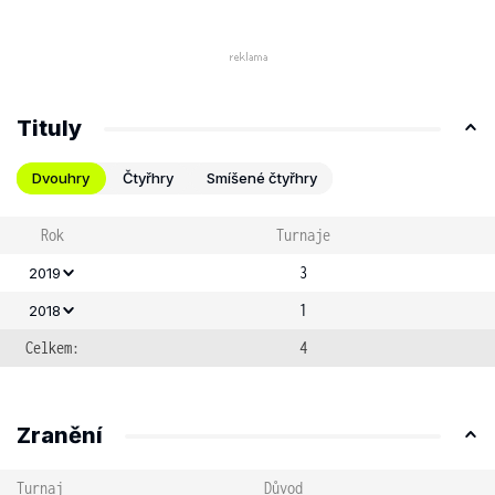
Tituly
Dvouhry
Čtyřhry
Smíšené čtyřhry
Rok
Turnaje
3
2019
1
2018
Celkem:
4
Zranění
Turnaj
Důvod