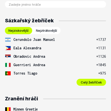
Sázkařský žebříček
Nejziskovější
Nejztrátovější
Cerundolo Juan Manuel
+1737
Eala Alexandra
+1131
Obradovic Andrea
+1126
Guerrieri Andrea
+1045
Torres Tiago
+975
Celý žebříček
Zranění hráči
Minnen Greetje