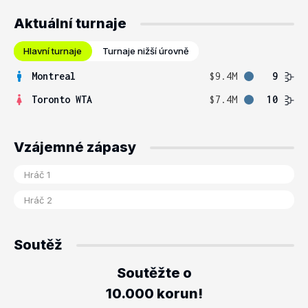
Aktuální turnaje
Hlavní turnaje
Turnaje nižší úrovně
Montreal
$9.4M
9
Toronto WTA
$7.4M
10
Vzájemné zápasy
Soutěž
Soutěžte o
10.000 korun!