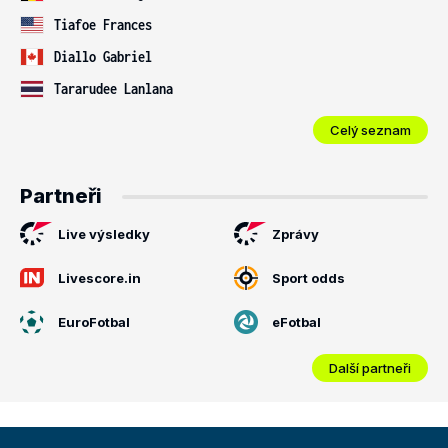
Tiafoe Frances
Diallo Gabriel
Tararudee Lanlana
Celý seznam
Partneři
Live výsledky
Zprávy
Livescore.in
Sport odds
EuroFotbal
eFotbal
Další partneři