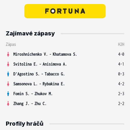
Zajímavé zápasy
Zápas
H2H
Miroshnichenko V.
-
Khatamova S.
4-0
Svitolina E.
-
Anisimova A.
4-1
D'Agostino S.
-
Tabacco G.
0-3
Samsonova L.
-
Rybakina E.
4-2
Fomin S.
-
Zhukov M.
2-3
Zhang J.
-
Zhu C.
2-2
Profily hráčů