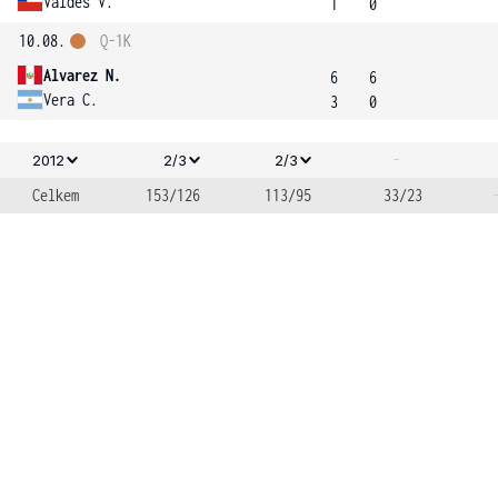
Valdes V.
1
0
10.08.
Q-1K
Alvarez N.
6
6
Vera C.
3
0
-
2012
2/3
2/3
Celkem
153/126
113/95
33/23