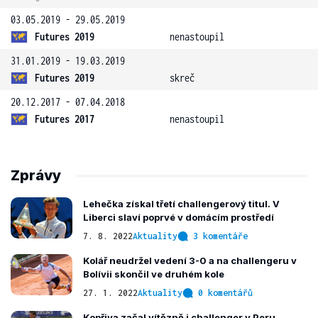
03.05.2019 - 29.05.2019
Futures 2019
nenastoupil
31.01.2019 - 19.03.2019
Futures 2019
skreč
20.12.2017 - 07.04.2018
Futures 2017
nenastoupil
Zprávy
Lehečka získal třetí challengerový titul. V
Liberci slaví poprvé v domácím prostředí
7. 8. 2022
Aktuality
3 komentáře
Kolář neudržel vedení 3-0 a na challengeru v
Bolívii skončil ve druhém kole
27. 1. 2022
Aktuality
0 komentářů
Kopřiva začal vítězně i challenger v Peru,