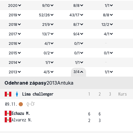
2020
9/10
8/8
1/1
2019
52/26
43/17
8/8
2018
21/9
8/7
12/2
2017
13/7
9/4
4/1
-
2016
4/1
0/1
2015
0/2
0/1
0/1
-
2014
1/1
1/1
3/4
2013
4/5
1/1
Odehrané zápasy
2013
Antuka
Lima challenger
1
2
3
Kurs
09.11.
Q-ČF
Echazu M.
6
6
Alvarez N.
2
3