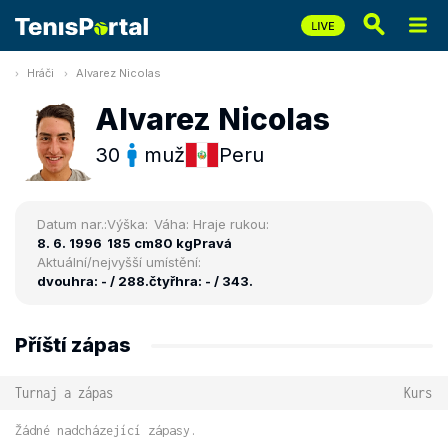
Hráči
Alvarez Nicolas
Alvarez Nicolas
30
muž
Peru
Datum nar.:
Výška:
Váha:
Hraje rukou:
8. 6. 1996
185 cm
80 kg
Pravá
Aktuální/nejvyšší umístění:
dvouhra: - / 288.
čtyřhra: - / 343.
Příští zápas
Turnaj a zápas
Kurs
Žádné nadcházející zápasy.