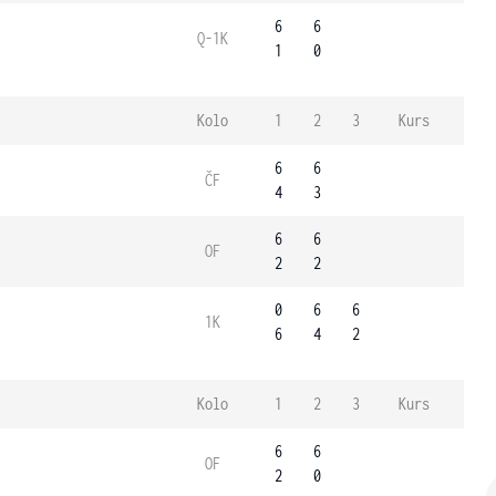
6
6
Q-1K
1
0
Kolo
1
2
3
Kurs
6
6
ČF
4
3
6
6
OF
2
2
0
6
6
1K
6
4
2
Kolo
1
2
3
Kurs
6
6
OF
2
0