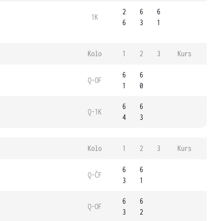
2
6
6
1K
6
3
1
Kolo
1
2
3
Kurs
6
6
Q-OF
1
0
6
6
Q-1K
4
3
Kolo
1
2
3
Kurs
6
6
Q-ČF
3
1
6
6
Q-OF
3
2