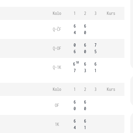
Kolo
1
2
3
Kurs
6
6
Q-ČF
4
0
0
6
7
Q-OF
6
0
5
10
6
6
6
Q-1K
7
3
1
Kolo
1
2
3
Kurs
6
6
OF
0
0
6
6
1K
4
1