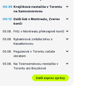
05:39
Krejčíková nestačila v Torontu
na Samsonovovou
00:12
Další šok v Montrealu, Zverev
končí
05.08.
Fritz v Montrealu překvapivě končí
05.08.
Rybakinová zvládla bitvu s
Kasatkinovou
05.08.
Pegulaová v Torontu začala
obratem
05.08.
Na Townsendovou nestačila v
Torontu ani Bouzková
Další expres zprávy