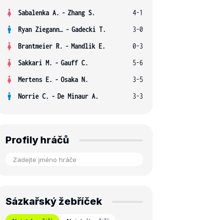
Sabalenka A.
-
Zhang S.
4-1
Ryan Ziegann S.
-
Gadecki T.
3-0
Brantmeier R.
-
Mandlik E.
0-3
Sakkari M.
-
Gauff C.
5-6
Mertens E.
-
Osaka N.
3-5
Norrie C.
-
De Minaur A.
3-3
Profily hráčů
Sázkařský žebříček