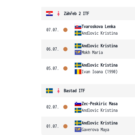
Záhřeb 2 ITF
Tvaroskova Lenka
07.07.
Andlovic Kristina
Andlovic Kristina
06.07.
Mokh Maria
Andlovic Kristina
05.07.
Ivan Ioana (1990)
Bastad ITF
Zec-Peskiric Masa
02.07.
Andlovic Kristina
Andlovic Kristina
01.07.
Gaverova Maya