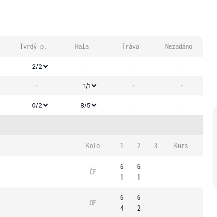
Tvrdý p.
Hala
Tráva
Nezadáno
-
-
-
2/2
-
-
-
1/1
-
-
0/2
8/5
Kolo
1
2
3
Kurs
6
6
ČF
1
1
6
6
OF
4
2