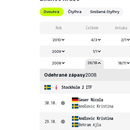
Dvouhra
Čtyřhra
Smíšené čtyřhry
Rok
Celkem
Antuka
2010
4/3
2/1
-
2009
1/1
26/18
2008
18/11
Odehrané zápasy
2008
Stockholm 2 ITF
Geuer Nicola
30.10.
Andlovic Kristina
Andlovic Kristina
29.10.
Behram Ajla