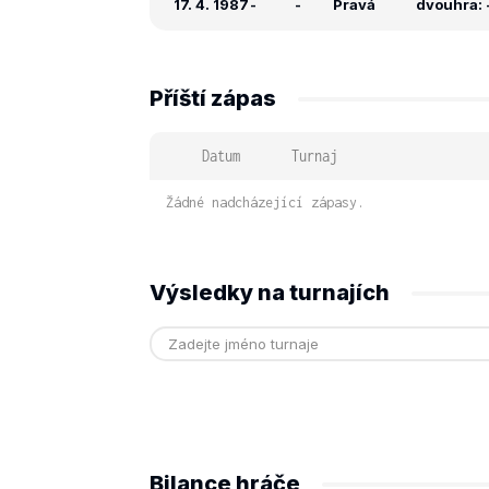
17. 4. 1987
-
-
Pravá
dvouhra: -
Příští zápas
Datum
Turnaj
Žádné nadcházející zápasy.
Výsledky na turnajích
Bilance hráče