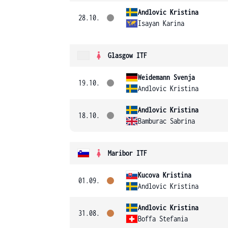
Andlovic Kristina
28.10.
Isayan Karina
Glasgow ITF
Weidemann Svenja
19.10.
Andlovic Kristina
Andlovic Kristina
18.10.
Bamburac Sabrina
Maribor ITF
Kucova Kristina
01.09.
Andlovic Kristina
Andlovic Kristina
31.08.
Boffa Stefania