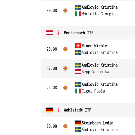
Andlovic Kristina
30.08.
Mortello Giorgia
Portschach ITF
Riner Nicole
28.08.
Andlovic Kristina
Andlovic Kristina
27.08.
Sepp Veronika
Andlovic Kristina
26.08.
Cigui Paola
Wahlstedt ITF
Steinbach Lydia
20.08.
Andlovic Kristina