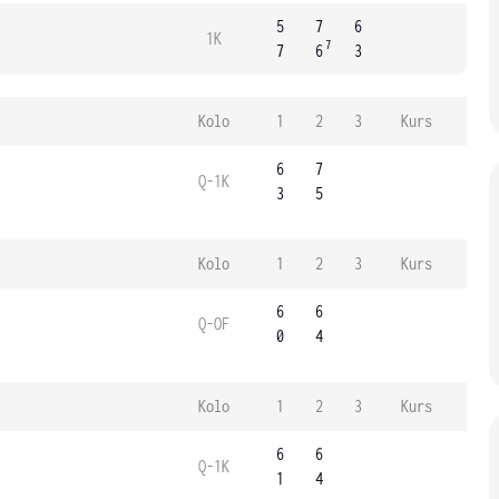
5
7
6
1K
7
7
6
3
Kolo
1
2
3
Kurs
6
7
Q-1K
3
5
Kolo
1
2
3
Kurs
6
6
Q-OF
0
4
Kolo
1
2
3
Kurs
6
6
Q-1K
1
4