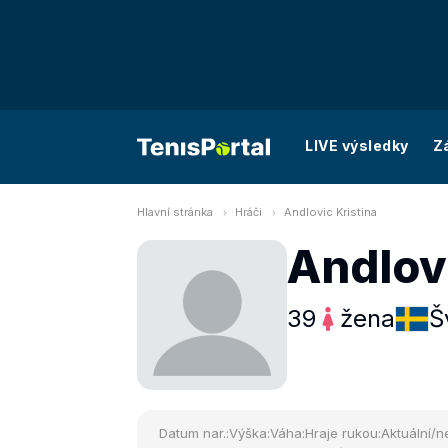
LIVE výsledky
Z
Hlavní stránka
Hráči
Andlovic Kristina
Andlovi
39
žena
Š
Datum nar.:
Výška:
Váha:
Hraje rukou:
Aktuální/ne