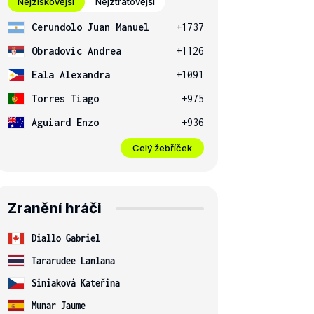
Nejziskovější
Nejztrátovější
Cerundolo Juan Manuel
+1737
Obradovic Andrea
+1126
Eala Alexandra
+1091
Torres Tiago
+975
Aguiard Enzo
+936
Celý žebříček
Zranění hráči
Diallo Gabriel
Tararudee Lanlana
Siniaková Kateřina
Munar Jaume