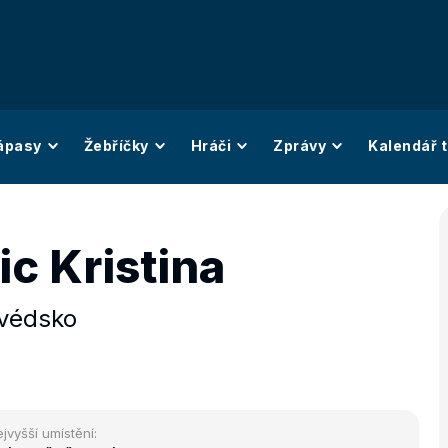
ápasy
Žebříčky
Hráči
Zprávy
Kalendář t
c Kristina
védsko
jvyšší umístění: