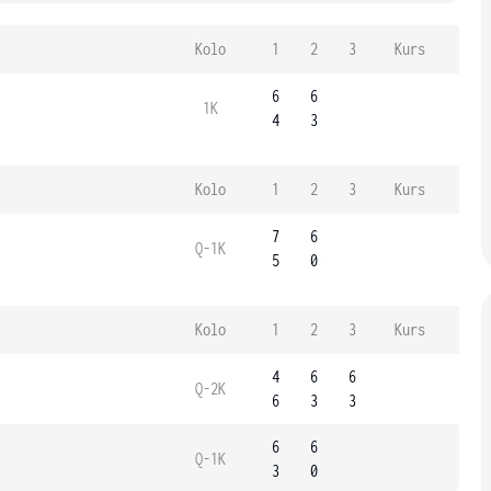
Kolo
1
2
3
Kurs
6
6
1K
4
3
Kolo
1
2
3
Kurs
7
6
Q-1K
5
0
Kolo
1
2
3
Kurs
4
6
6
Q-2K
6
3
3
6
6
Q-1K
3
0