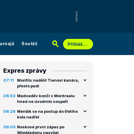
urnajů
Soutěž
Přihlášení
Expres zprávy
07:11
Monfils nadělil Tienovi kanára,
přesto padl
06:53
Medveděv končí v Montrealu
hned na úvodním soupeři
06:26
Menšík se na postup do třetího
kola nadřel
06:05
Noskové první zápas po
Wimbledonu nevyšel