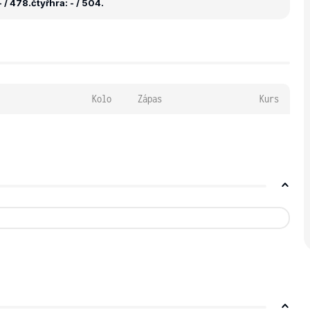
 / 478.
čtyřhra: - / 504.
Kolo
Zápas
Kurs