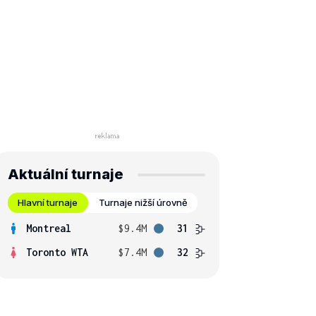
Aktuální turnaje
Hlavní turnaje
Turnaje nižší úrovně
Montreal
$9.4M
31
Toronto WTA
$7.4M
32