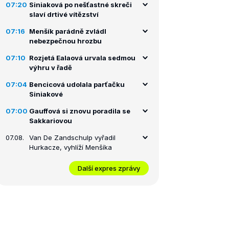
07:20
Siniaková po nešťastné skreči
slaví drtivé vítězství
07:16
Menšík parádně zvládl
nebezpečnou hrozbu
07:10
Rozjetá Ealaová urvala sedmou
výhru v řadě
07:04
Bencicová udolala parťačku
Siniakové
07:00
Gauffová si znovu poradila se
Sakkariovou
07.08.
Van De Zandschulp vyřadil
Hurkacze, vyhlíží Menšíka
Další expres zprávy