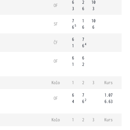
6
2
10
OF
3
6
3
7
1
10
SF
5
6
6
6
6
7
ČF
4
1
6
6
6
OF
1
2
Kolo
1
2
3
Kurs
6
7
1.07
OF
2
4
6
6.63
Kolo
1
2
3
Kurs