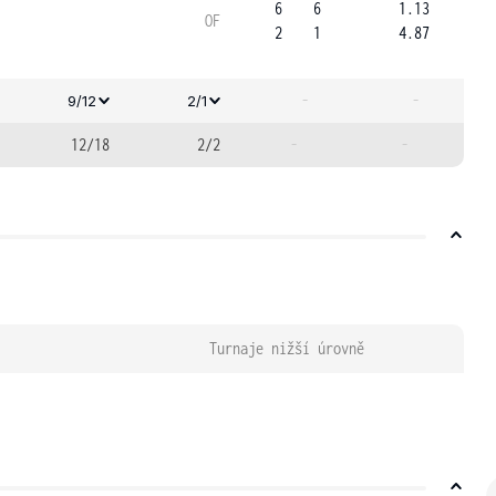
6
6
1.13
OF
2
1
4.87
-
-
9/12
2/1
12/18
2/2
-
-
Turnaje nižší úrovně