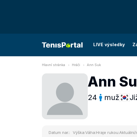
LIVE výsledky
Z
Hlavní stránka
Hráči
Ann Suk
Ann S
24
muž
Ji
Datum nar.:
Výška:
Váha:
Hraje rukou:
Aktuální/