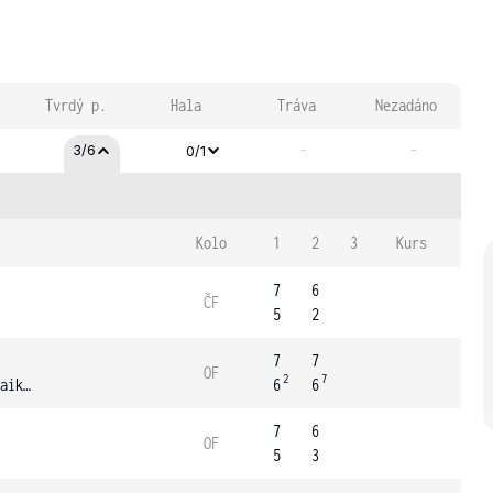
Tvrdý p.
Hala
Tráva
Nezadáno
-
-
3/6
0/1
Kolo
1
2
3
Kurs
7
6
ČF
5
2
7
7
OF
2
7
Trongcharoenchaikul
6
6
7
6
OF
5
3