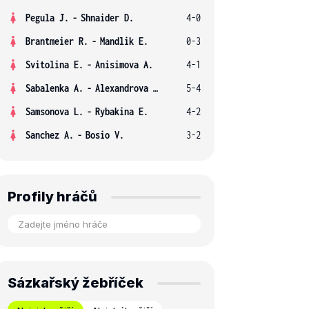
Pegula J.
-
Shnaider D.
4-0
Brantmeier R.
-
Mandlik E.
0-3
Svitolina E.
-
Anisimova A.
4-1
Sabalenka A.
-
Alexandrova E.
5-4
Samsonova L.
-
Rybakina E.
4-2
Sanchez A.
-
Bosio V.
3-2
Profily hráčů
Sázkařský žebříček