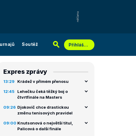
urnajů
Soutěž
Přihlášení
Expres zprávy
13:29
Krádež v přímém přenosu
12:45
Lehečku čeká těžký boj o
čtvrtfinále na Masters
09:26
Djokovič chce drastickou
změnu tenisových pravidel
09:00
Knutsonová o největší titul,
Palicová o další finále