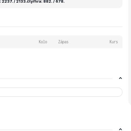
 2237. / 2133.
čtyřhra: 882. / 678.
Kolo
Zápas
Kurs