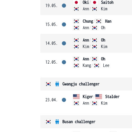
Oki
/
Saitoh
19.05.
Ann
/
Kim
Chung
/
Han
15.05.
Ann
/
Oh
Ann
/
Oh
14.05.
Kim
/
Kim
Ann
/
Oh
12.05.
Kang
/
Lee
Gwangju challenger
Kiger
/
Stalder
23.04.
Ann
/
Kim
Busan challenger