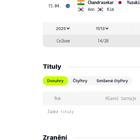
Chandrasekar
/
Yuzuki
15.04.
Ann
/
Kim
-
2025
11/13
Celkem
14/20
-
Tituly
Dvouhry
Čtyřhry
Smíšené čtyřhry
Rok
Hlavní turnaje
Žádné tituly
Zranění