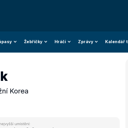
ápasy
Žebříčky
Hráči
Zprávy
Kalendář t
uk
žní Korea
nejvyšší umístění: