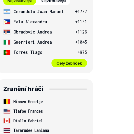
Nejziskovější
Nejztrátovější
Cerundolo Juan Manuel
+1737
Eala Alexandra
+1131
Obradovic Andrea
+1126
Guerrieri Andrea
+1045
Torres Tiago
+975
Celý žebříček
Zranění hráči
Minnen Greetje
Tiafoe Frances
Diallo Gabriel
Tararudee Lanlana