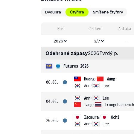
Dvouhra
Čtyřhra
Smíšené čtyřhry
Rok
Celkem
Antuka
-
2026
3/7
Odehrané zápasy
2026
Tvrdý p.
Futures 2026
Huang
/
Wang
06.08.
Ann
/
Lee
Ann
/
Lee
04.08.
Tang
/
Isomura
/
Ochi
26.05.
Ann
/
Lee