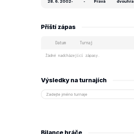
28. 6. 2002
-
-
Pravá
dvouhra:
Příští zápas
Datum
Turnaj
Žádné nadcházející zápasy.
Výsledky na turnajích
Bilance hráče