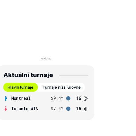
Aktuální turnaje
Hlavní turnaje
Turnaje nižší úrovně
Montreal
$9.4M
16
Toronto WTA
$7.4M
16