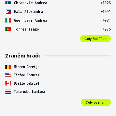
Obradovic Andrea
+1126
Eala Alexandra
+1091
Guerrieri Andrea
+981
Torres Tiago
+975
Celý žebříček
Zranění hráči
Minnen Greetje
Tiafoe Frances
Diallo Gabriel
Tararudee Lanlana
Celý seznam