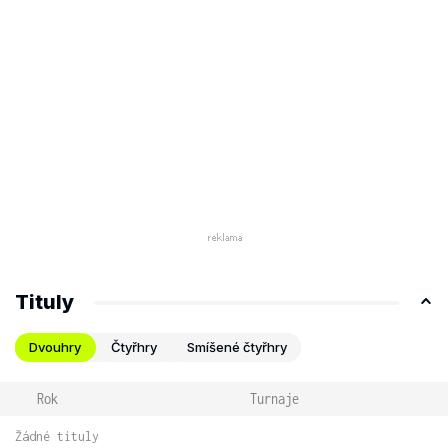
Tituly
Dvouhry
Čtyřhry
Smíšené čtyřhry
Rok
Turnaje
Žádné tituly