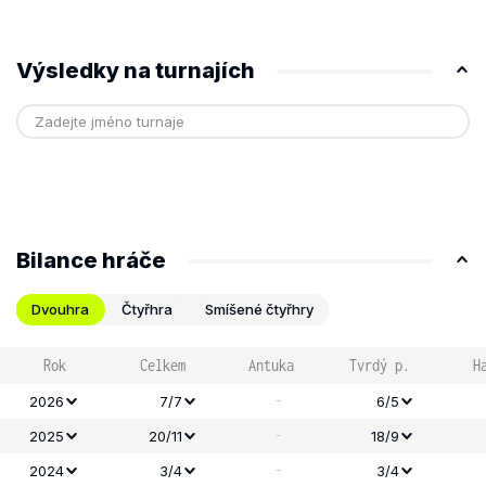
Výsledky na turnajích
Bilance hráče
Dvouhra
Čtyřhra
Smíšené čtyřhry
Rok
Celkem
Antuka
Tvrdý p.
H
-
2026
7/7
6/5
-
2025
20/11
18/9
-
2024
3/4
3/4