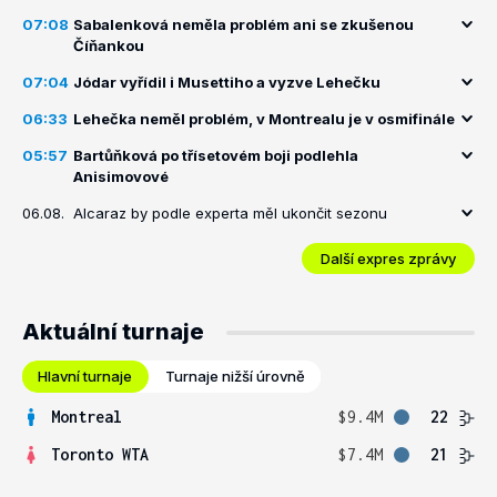
07:08
Sabalenková neměla problém ani se zkušenou
Číňankou
07:04
Jódar vyřídil i Musettiho a vyzve Lehečku
06:33
Lehečka neměl problém, v Montrealu je v osmifinále
05:57
Bartůňková po třísetovém boji podlehla
Anisimovové
06.08.
Alcaraz by podle experta měl ukončit sezonu
Další expres zprávy
Aktuální turnaje
Hlavní turnaje
Turnaje nižší úrovně
Montreal
$9.4M
22
Toronto WTA
$7.4M
21