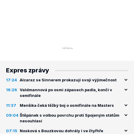
Expres zprávy
17:24
Alcaraz se Sinnerem prokazují svoji výjimečnost
16:26
Valdmannová po osmi zápasech padla, končí v
semifinále
11:37
Menšíka čeká těžký boj o osmifinále na Masters
09:04
Štěpánek s volbou povrchu proti Spojeným státům
nesouhlasí
07:15
Nosková s Bouzkovou dohrály i ve čtyřhře