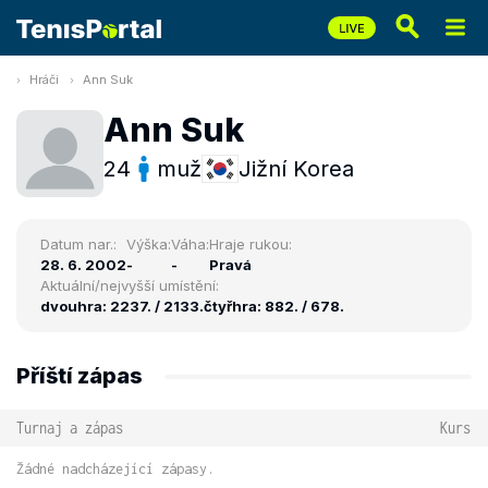
Hráči
Ann Suk
Ann Suk
24
muž
Jižní Korea
Datum nar.:
Výška:
Váha:
Hraje rukou:
28. 6. 2002
-
-
Pravá
Aktuální/nejvyšší umístění:
dvouhra: 2237. / 2133.
čtyřhra: 882. / 678.
Příští zápas
Turnaj a zápas
Kurs
Žádné nadcházející zápasy.