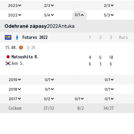
-
2023
2/3
2/3
0/1
2022
5/4
5/3
Odehrané zápasy
2022
Antuka
Futures 2022
1
2
3
Kurs
15.08.
Q-2K
Matsushita R.
4
6
10
Ann S.
6
3
6
-
2019
0/1
0/1
-
2018
0/1
0/1
2017
0/2
0/1
0/1
Celkem
37/33
0/2
34/27