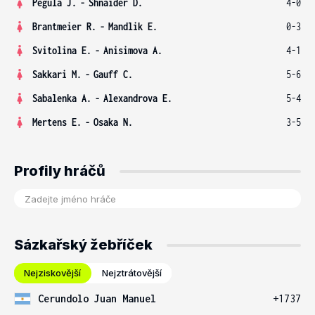
Pegula J.
-
Shnaider D.
4-0
Brantmeier R.
-
Mandlik E.
0-3
Svitolina E.
-
Anisimova A.
4-1
Sakkari M.
-
Gauff C.
5-6
Sabalenka A.
-
Alexandrova E.
5-4
Mertens E.
-
Osaka N.
3-5
Profily hráčů
Sázkařský žebříček
Nejziskovější
Nejztrátovější
Cerundolo Juan Manuel
+1737