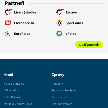
Partneři
Live výsledky
Zprávy
Livescore.in
Sport odds
EuroFotbal
eFotbal
Další partneři
Hráči
Zprávy
Novak Djokovič
Aktuality
Jiří Lehečka
Tenisová Previews
Petra Kvitová
Rozhovory
Markéta Vondroušová
Express zprávy