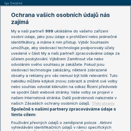
Iga Swiatek
Marie Bouzková
Ochrana vašich osobních údajů nás
Žebříčky
Kalendář turnajů
zajímá
My a naši partneři
999
ukládáme do vašeho zařízení
Žebříček ATP (muži)
Australian Open
osobní údaje, jako jsou údaje o prohlížení nebo jedinečné
Žebříček WTA (ženy)
French Open
identifikátory, a máme k nim přístup. Výběr Souhlasím
umožňuje, aby sledovací technologie podporovaly účely
Sázkařský žebříček
Wimbledon
uvedené v části My a naši partneři zpracováváme údaje za
US Open
účelem poskytování. Výběrem Zamítnout vše nebo
odvoláním svého souhlasu je zakážete. Pokud jsou
Turnaj mistrů
sledovací technologie zakázány, některé zobrazené
Turnaj mistryň
obsahy a reklamy pro vás nemusí být tolik relevantní. Tuto
Aktualní trendy
nabídku můžete kdykoli znovu zobrazit a změnit své volby
nebo souhlas odvolat kliknutím na odkaz Řízení předvoleb
ve spodní části webové stránky. Vaše volby se projeví v
Fotbalové přestupy
našem Internetová stránka. Další podrobnosti naleznete v
Livesport Daily
našich Zásadách ochrany osobních údajů.
Třetí strany
Společně s našimi partnery zpracováváme údaje s
LS Prague Open
tímto cílem:
Používání přesných údajů o zeměpisné poloze . Aktivní
vyhledávání identifikačních údajů v rámci specifických