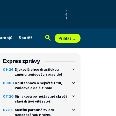
urnajů
Soutěž
Přihlášení
Expres zprávy
09:26
Djokovič chce drastickou
změnu tenisových pravidel
09:00
Knutsonová o největší titul,
Palicová o další finále
07:20
Siniaková po nešťastné skreči
slaví drtivé vítězství
07:16
Menšík parádně zvládl
nebezpečnou hrozbu