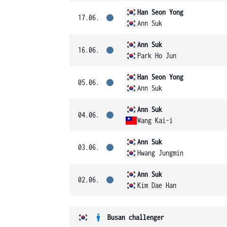
Han Seon Yong
17.06.
Ann Suk
Ann Suk
16.06.
Park Ho Jun
Han Seon Yong
05.06.
Ann Suk
Ann Suk
04.06.
Wang Kai-i
Ann Suk
03.06.
Hwang Jungmin
Ann Suk
02.06.
Kim Dae Han
Busan challenger