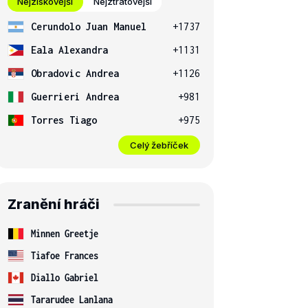
Nejziskovější
Nejztrátovější
Cerundolo Juan Manuel
+1737
Eala Alexandra
+1131
Obradovic Andrea
+1126
Guerrieri Andrea
+981
Torres Tiago
+975
Celý žebříček
Zranění hráči
Minnen Greetje
Tiafoe Frances
Diallo Gabriel
Tararudee Lanlana