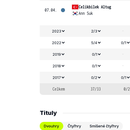
Celikbilek Altug
07.04.
Ann Suk
-
2023
2/3
2022
5/4
0/1
-
2019
0/1
-
2018
0/1
2017
0/2
0/1
Celkem
37/33
0/2
Tituly
Dvouhry
Čtyřhry
Smíšené čtyřhry