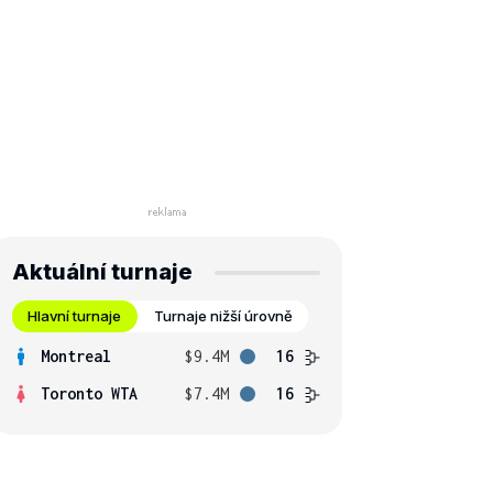
Aktuální turnaje
Hlavní turnaje
Turnaje nižší úrovně
Montreal
$9.4M
16
Toronto WTA
$7.4M
16