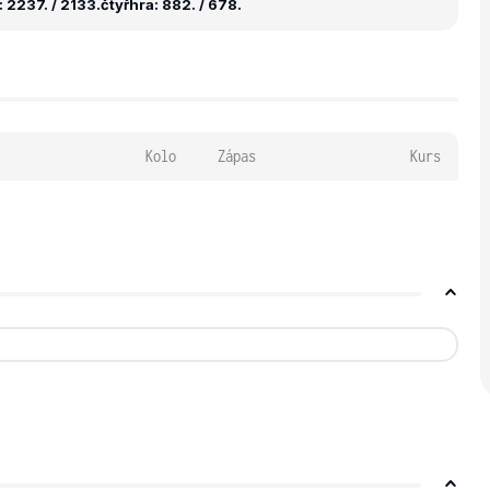
 2237. / 2133.
čtyřhra: 882. / 678.
Kolo
Zápas
Kurs