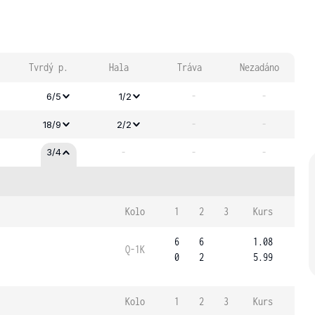
Tvrdý p.
Hala
Tráva
Nezadáno
-
-
6/5
1/2
-
-
18/9
2/2
-
-
-
3/4
Kolo
1
2
3
Kurs
6
6
1.08
Q-1K
0
2
5.99
Kolo
1
2
3
Kurs