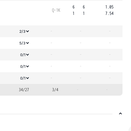
6
6
1.05
Q-1K
1
1
7.54
-
-
-
2/3
-
-
-
5/3
-
-
-
0/1
-
-
-
0/1
-
-
-
0/1
34/27
3/4
-
-