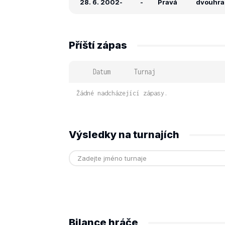
28. 6. 2002
-
-
Pravá
dvouhra:
Příští zápas
Datum
Turnaj
Žádné nadcházející zápasy.
Výsledky na turnajích
Bilance hráče