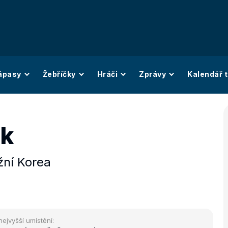
ápasy
Žebříčky
Hráči
Zprávy
Kalendář t
uk
žní Korea
nejvyšší umístění: