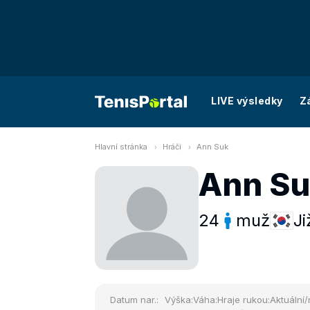
LIVE výsledky
Z
Hlavní stránka
Hráči
Ann Suk
Ann S
24
muž
Ji
Datum nar.:
Výška:
Váha:
Hraje rukou:
Aktuální/