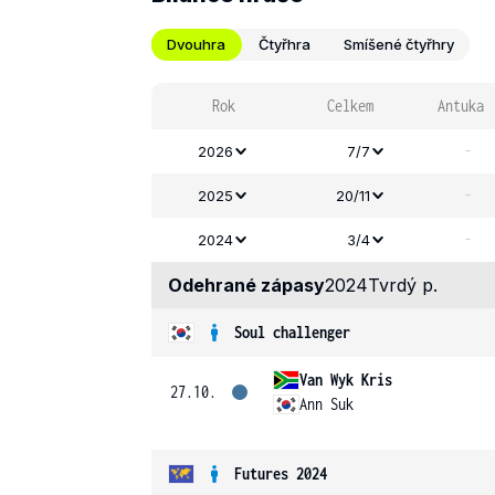
Dvouhra
Čtyřhra
Smíšené čtyřhry
Rok
Celkem
Antuka
-
2026
7/7
-
2025
20/11
-
2024
3/4
Odehrané zápasy
2024
Tvrdý p.
Soul challenger
Van Wyk Kris
27.10.
Ann Suk
Futures 2024