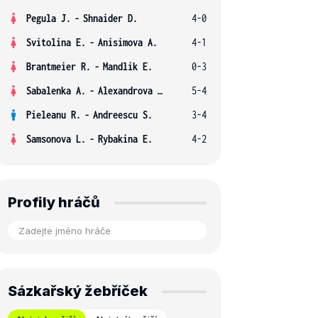
Pegula J.
-
Shnaider D.
4-0
Svitolina E.
-
Anisimova A.
4-1
Brantmeier R.
-
Mandlik E.
0-3
Sabalenka A.
-
Alexandrova E.
5-4
Pieleanu R.
-
Andreescu S.
3-4
Samsonova L.
-
Rybakina E.
4-2
Profily hráčů
Sázkařský žebříček