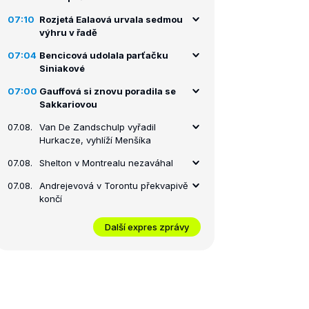
07:10
Rozjetá Ealaová urvala sedmou
výhru v řadě
07:04
Bencicová udolala parťačku
Siniakové
07:00
Gauffová si znovu poradila se
Sakkariovou
07.08.
Van De Zandschulp vyřadil
Hurkacze, vyhlíží Menšíka
07.08.
Shelton v Montrealu nezaváhal
07.08.
Andrejevová v Torontu překvapivě
končí
Další expres zprávy