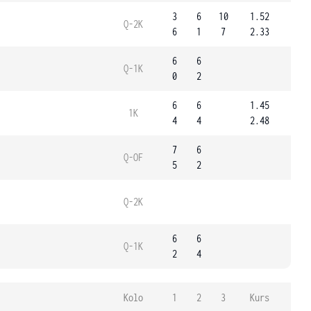
3
6
10
1.52
Q-2K
6
1
7
2.33
6
6
Q-1K
0
2
6
6
1.45
1K
4
4
2.48
7
6
Q-OF
5
2
Q-2K
6
6
Q-1K
2
4
Kolo
1
2
3
Kurs