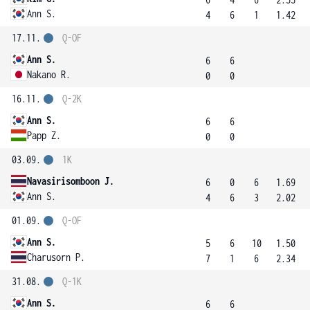
Ann S.
4
6
1
1.42
17.11.
Q-OF
Ann S.
6
6
Nakano R.
0
0
16.11.
Q-2K
Ann S.
6
6
Papp Z.
0
0
03.09.
1K
Navasirisomboon J.
6
0
6
1.69
Ann S.
4
6
3
2.02
01.09.
Q-OF
Ann S.
5
6
10
1.50
Charusorn P.
7
1
6
2.34
31.08.
Q-1K
Ann S.
6
6