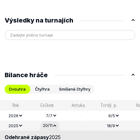
Výsledky na turnajích
Bilance hráče
Dvouhra
Čtyřhra
Smíšené čtyřhry
Rok
Celkem
Antuka
Tvrdý p.
H
-
2026
7/7
6/5
-
20/11
2025
18/9
Odehrané zápasy
2025