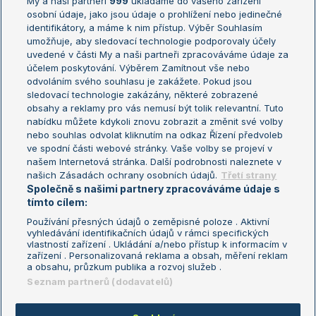
My a naši partneři
999
ukládáme do vašeho zařízení
Žebříček ATP (muži)
Australian Open
osobní údaje, jako jsou údaje o prohlížení nebo jedinečné
Žebříček WTA (ženy)
French Open
identifikátory, a máme k nim přístup. Výběr Souhlasím
umožňuje, aby sledovací technologie podporovaly účely
Sázkařský žebříček
Wimbledon
uvedené v části My a naši partneři zpracováváme údaje za
US Open
účelem poskytování. Výběrem Zamítnout vše nebo
odvoláním svého souhlasu je zakážete. Pokud jsou
Turnaj mistrů
sledovací technologie zakázány, některé zobrazené
Turnaj mistryň
obsahy a reklamy pro vás nemusí být tolik relevantní. Tuto
Aktualní trendy
nabídku můžete kdykoli znovu zobrazit a změnit své volby
nebo souhlas odvolat kliknutím na odkaz Řízení předvoleb
ve spodní části webové stránky. Vaše volby se projeví v
Fotbalové přestupy
našem Internetová stránka. Další podrobnosti naleznete v
Livesport Daily
našich Zásadách ochrany osobních údajů.
Třetí strany
Společně s našimi partnery zpracováváme údaje s
LS Prague Open
tímto cílem:
Používání přesných údajů o zeměpisné poloze . Aktivní
vyhledávání identifikačních údajů v rámci specifických
vlastností zařízení . Ukládání a/nebo přístup k informacím v
Podmínky užití
Nastavení soukromí
zařízení . Personalizovaná reklama a obsah, měření reklam
GDPR a žurnalistika
Reklama
a obsahu, průzkum publika a rozvoj služeb .
Informace o zpracování osobních
Kontakt
Seznam partnerů (dodavatelů)
údajů
Tiráž