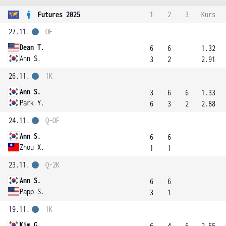
Futures 2025
1
2
3
Kurs
27.11.
OF
Dean T.
6
6
1.32
Ann S.
3
2
2.91
26.11.
1K
Ann S.
3
6
6
1.33
Park Y.
6
3
2
2.88
24.11.
Q-OF
Ann S.
6
6
Zhou X.
1
1
23.11.
Q-2K
Ann S.
6
6
Papp S.
3
1
19.11.
1K
Kim G.
6
4
6
2.55