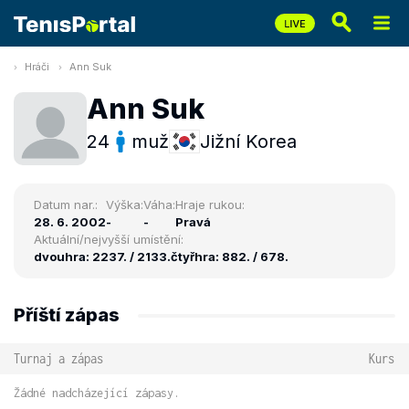
Hráči
Ann Suk
Ann Suk
24
muž
Jižní Korea
Datum nar.:
Výška:
Váha:
Hraje rukou:
28. 6. 2002
-
-
Pravá
Aktuální/nejvyšší umístění:
dvouhra: 2237. / 2133.
čtyřhra: 882. / 678.
Příští zápas
Turnaj a zápas
Kurs
Žádné nadcházející zápasy.