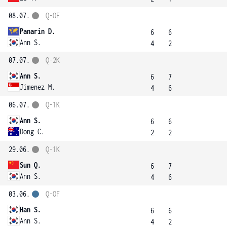
08.07.
Q-OF
Panarin D.
6
6
Ann S.
4
2
07.07.
Q-2K
Ann S.
6
7
Jimenez M.
4
6
06.07.
Q-1K
Ann S.
6
6
Dong C.
2
2
29.06.
Q-1K
Sun Q.
6
7
Ann S.
4
6
03.06.
Q-OF
Han S.
6
6
Ann S.
4
2