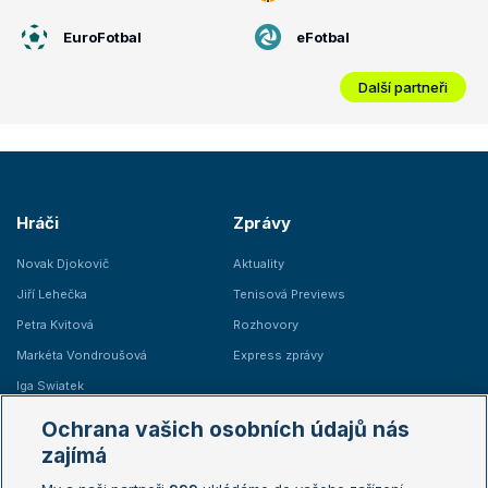
EuroFotbal
eFotbal
Další partneři
Hráči
Zprávy
Novak Djokovič
Aktuality
Jiří Lehečka
Tenisová Previews
Petra Kvitová
Rozhovory
Markéta Vondroušová
Express zprávy
Iga Swiatek
Marie Bouzková
Ochrana vašich osobních údajů nás
Žebříčky
Kalendář turnajů
zajímá