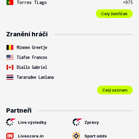
Torres Tiago
+975
Celý žebříček
Zranění hráči
Minnen Greetje
Tiafoe Frances
Diallo Gabriel
Tararudee Lanlana
Celý seznam
Partneři
Live výsledky
Zprávy
Livescore.in
Sport odds