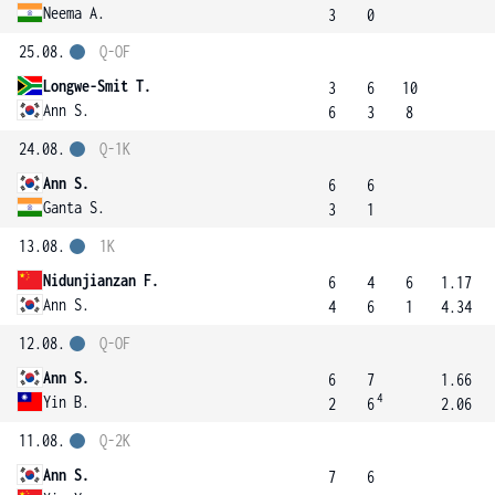
Neema A.
3
0
25.08.
Q-OF
Longwe-Smit T.
3
6
10
Ann S.
6
3
8
24.08.
Q-1K
Ann S.
6
6
Ganta S.
3
1
13.08.
1K
Nidunjianzan F.
6
4
6
1.17
Ann S.
4
6
1
4.34
12.08.
Q-OF
Ann S.
6
7
1.66
4
Yin B.
2
6
2.06
11.08.
Q-2K
Ann S.
7
6