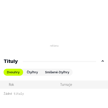
Tituly
Dvouhry
Čtyřhry
Smíšené čtyřhry
Rok
Turnaje
Žádné tituly