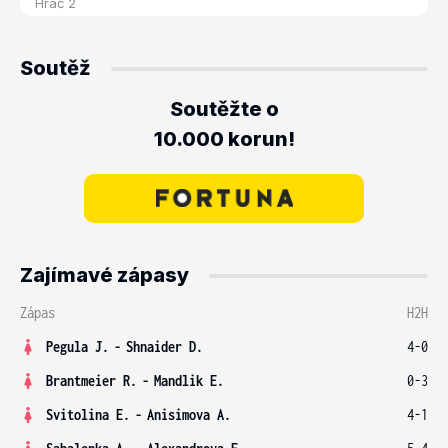
Soutěž
Soutěžte o
10.000 korun!
Zajímavé zápasy
Zápas
H2H
Pegula J.
-
Shnaider D.
4-0
Brantmeier R.
-
Mandlik E.
0-3
Svitolina E.
-
Anisimova A.
4-1