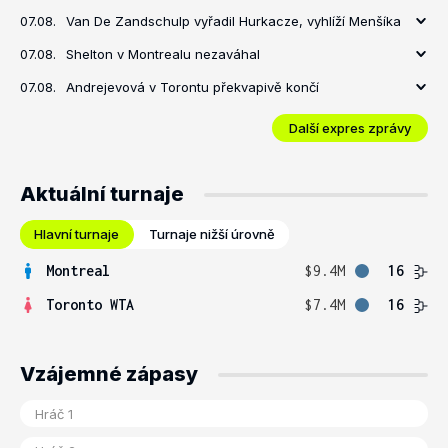
07.08.
Van De Zandschulp vyřadil Hurkacze, vyhlíží Menšíka
07.08.
Shelton v Montrealu nezaváhal
07.08.
Andrejevová v Torontu překvapivě končí
Další expres zprávy
Aktuální turnaje
Hlavní turnaje
Turnaje nižší úrovně
Montreal
$9.4M
16
Toronto WTA
$7.4M
16
Vzájemné zápasy