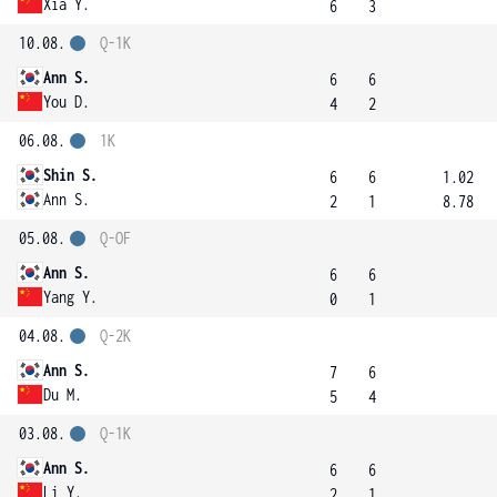
Xia Y.
6
3
10.08.
Q-1K
Ann S.
6
6
You D.
4
2
06.08.
1K
Shin S.
6
6
1.02
Ann S.
2
1
8.78
05.08.
Q-OF
Ann S.
6
6
Yang Y.
0
1
04.08.
Q-2K
Ann S.
7
6
Du M.
5
4
03.08.
Q-1K
Ann S.
6
6
Li Y.
2
1