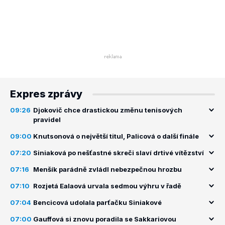
Expres zprávy
09:26
Djokovič chce drastickou změnu tenisových
pravidel
09:00
Knutsonová o největší titul, Palicová o další finále
07:20
Siniaková po nešťastné skreči slaví drtivé vítězství
07:16
Menšík parádně zvládl nebezpečnou hrozbu
07:10
Rozjetá Ealaová urvala sedmou výhru v řadě
07:04
Bencicová udolala parťačku Siniakové
07:00
Gauffová si znovu poradila se Sakkariovou