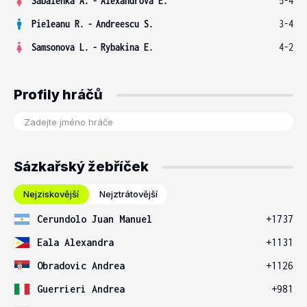
Sabalenka A.
-
Alexandrova E.
5-4
Pieleanu R.
-
Andreescu S.
3-4
Samsonova L.
-
Rybakina E.
4-2
Profily hráčů
Sázkařský žebříček
Nejziskovější
Nejztrátovější
Cerundolo Juan Manuel
+1737
Eala Alexandra
+1131
Obradovic Andrea
+1126
Guerrieri Andrea
+981