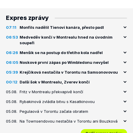
Expres zprávy
07:11
Monfils nadělil Tienovi kanára, přesto padl
06:53
Medveděv končí v Montrealu hned na úvodním
soupeři
06:26
Menšík se na postup do třetího kola nadřel
06:05
Noskové první zápas po Wimbledonu nevyšel
05:39
Krejčíková nestačila v Torontu na Samsonovovou
00:12
Další šok v Montrealu, Zverev končí
05.08.
Fritz v Montrealu překvapivě končí
05.08.
Rybakinová zvládla bitvu s Kasatkinovou
05.08.
Pegulaová v Torontu začala obratem
05.08.
Na Townsendovou nestačila v Torontu ani Bouzková