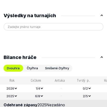
Výsledky na turnajích
Bilance hráče
Dvouhra
Čtyřhra
Smíšené čtyřhry
Rok
Celkem
Antuka
Tvrdý p.
H
-
2026
1/4
0/2
-
2025
6/8
2/5
Odehrané zápasy
2025
Nezadáno