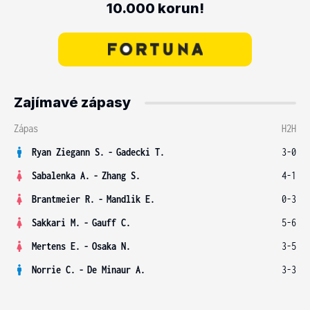
10.000 korun!
Zajímavé zápasy
Zápas
H2H
Ryan Ziegann S.
-
Gadecki T.
3-0
Sabalenka A.
-
Zhang S.
4-1
Brantmeier R.
-
Mandlik E.
0-3
Sakkari M.
-
Gauff C.
5-6
Mertens E.
-
Osaka N.
3-5
Norrie C.
-
De Minaur A.
3-3