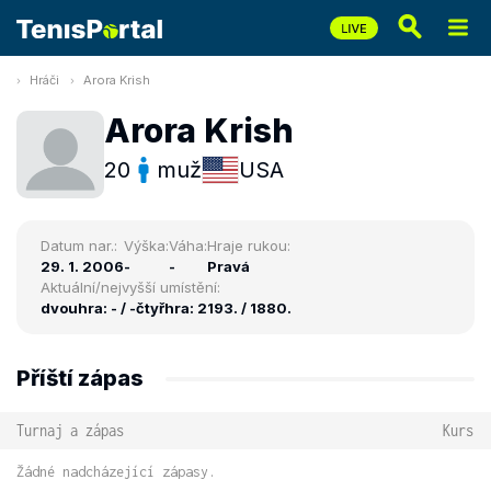
Hráči
Arora Krish
Arora Krish
20
muž
USA
Datum nar.:
Výška:
Váha:
Hraje rukou:
29. 1. 2006
-
-
Pravá
Aktuální/nejvyšší umístění:
dvouhra: - / -
čtyřhra: 2193. / 1880.
Příští zápas
Turnaj a zápas
Kurs
Žádné nadcházející zápasy.