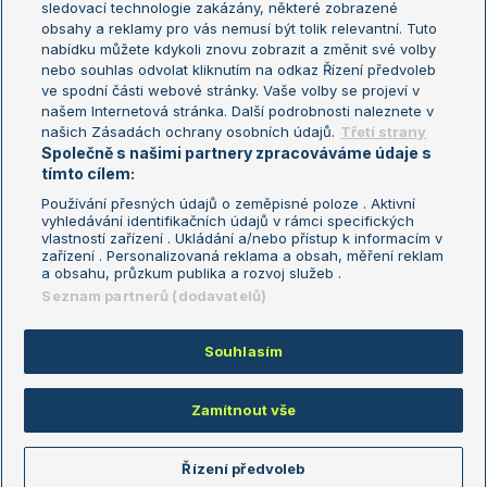
sledovací technologie zakázány, některé zobrazené
Turnaj mistryň
obsahy a reklamy pro vás nemusí být tolik relevantní. Tuto
Aktualní trendy
nabídku můžete kdykoli znovu zobrazit a změnit své volby
nebo souhlas odvolat kliknutím na odkaz Řízení předvoleb
ve spodní části webové stránky. Vaše volby se projeví v
Fotbalové přestupy
našem Internetová stránka. Další podrobnosti naleznete v
Livesport Daily
našich Zásadách ochrany osobních údajů.
Třetí strany
Společně s našimi partnery zpracováváme údaje s
LS Prague Open
tímto cílem:
Používání přesných údajů o zeměpisné poloze . Aktivní
vyhledávání identifikačních údajů v rámci specifických
vlastností zařízení . Ukládání a/nebo přístup k informacím v
Podmínky užití
Nastavení soukromí
zařízení . Personalizovaná reklama a obsah, měření reklam
GDPR a žurnalistika
Reklama
a obsahu, průzkum publika a rozvoj služeb .
Informace o zpracování osobních
Kontakt
Seznam partnerů (dodavatelů)
údajů
Tiráž
Souhlasím
Copyright © 2008-2026 TenisPortal.cz. Využíváme zpravodajství ČTK.
Zamítnout vše
Řízení předvoleb