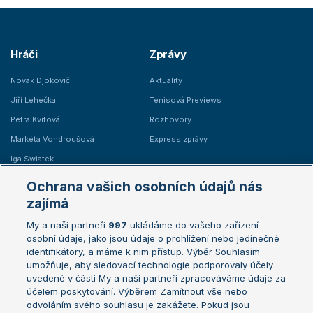
Hráči
Zprávy
Novak Djokovič
Aktuality
Jiří Lehečka
Tenisová Previews
Petra Kvitová
Rozhovory
Markéta Vondroušová
Express zprávy
Iga Swiatek
Marie Bouzková
Ochrana vašich osobních údajů nás
Žebříčky
Kalendář turnajů
zajímá
My a naši partneři
997
ukládáme do vašeho zařízení
Žebříček ATP (muži)
Australian Open
osobní údaje, jako jsou údaje o prohlížení nebo jedinečné
Žebříček WTA (ženy)
French Open
identifikátory, a máme k nim přístup. Výběr Souhlasím
umožňuje, aby sledovací technologie podporovaly účely
Sázkařský žebříček
Wimbledon
uvedené v části My a naši partneři zpracováváme údaje za
US Open
účelem poskytování. Výběrem Zamítnout vše nebo
odvoláním svého souhlasu je zakážete. Pokud jsou
Turnaj mistrů