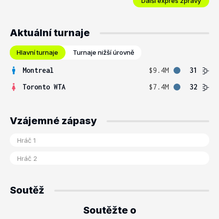
Další expres zprávy
Aktuální turnaje
Hlavní turnaje
Turnaje nižší úrovně
Montreal
$9.4M
31
Toronto WTA
$7.4M
32
Vzájemné zápasy
Soutěž
Soutěžte o