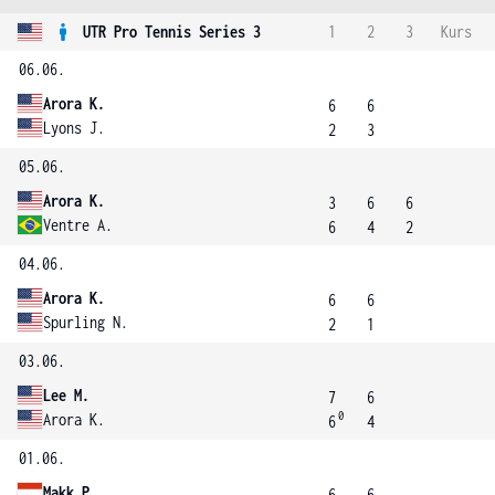
UTR Pro Tennis Series 3
1
2
3
Kurs
06.06.
Arora K.
6
6
Lyons J.
2
3
05.06.
Arora K.
3
6
6
Ventre A.
6
4
2
04.06.
Arora K.
6
6
Spurling N.
2
1
03.06.
Lee M.
7
6
0
Arora K.
6
4
01.06.
Makk P.
6
6