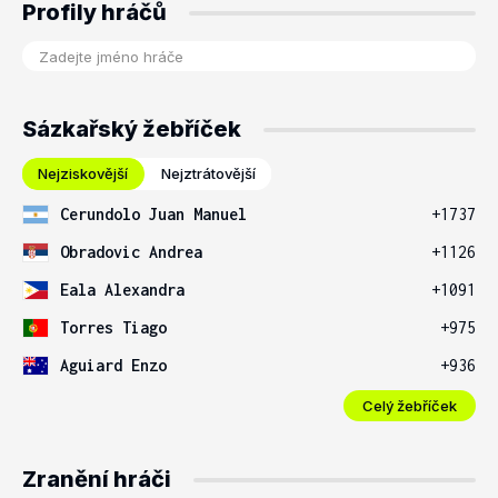
Profily hráčů
Sázkařský žebříček
Nejziskovější
Nejztrátovější
Cerundolo Juan Manuel
+1737
Obradovic Andrea
+1126
Eala Alexandra
+1091
Torres Tiago
+975
Aguiard Enzo
+936
Celý žebříček
Zranění hráči