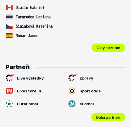
Diallo Gabriel
Tararudee Lanlana
Siniaková Kateřina
Munar Jaume
Celý seznam
Partneři
Live výsledky
Zprávy
Livescore.in
Sport odds
EuroFotbal
eFotbal
Další partneři