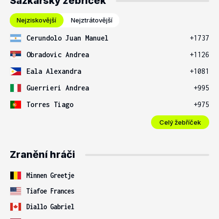
Sázkařský žebříček
Nejziskovější
Nejztrátovější
Cerundolo Juan Manuel
+1737
Obradovic Andrea
+1126
Eala Alexandra
+1081
Guerrieri Andrea
+995
Torres Tiago
+975
Celý žebříček
Zranění hráči
Minnen Greetje
Tiafoe Frances
Diallo Gabriel