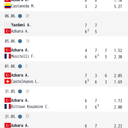
6
6
1.10
Castaneda M.
3
2
5.27
06.06.
OF
Yazdani A.
7
7
2
Azkara A.
6
5
05.06.
1K
Azkara A.
4
7
7
1.52
5
Musitelli F.
6
6
5
2.30
01.06.
F
Azkara A.
7
3
6
2.05
5
Castelnuovo L.
6
6
3
1.69
31.05.
SF
Azkara A.
6
7
1.73
5
Bittoun Kouzmine C.
3
6
2.00
31.05.
ČF
Azkara A.
6
7
2.23