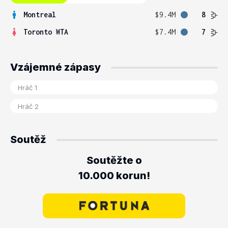
Montreal
$9.4M
8
Toronto WTA
$7.4M
7
Vzájemné zápasy
Soutěž
Soutěžte o
10.000 korun!