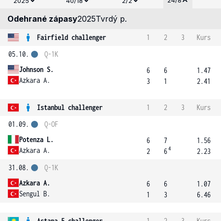
24/8
2025
40/18
2/2
Odehrané zápasy
2025
Tvrdý p.
Fairfield challenger
1
2
3
Kurs
05.10.
Q-1K
Johnson S.
6
6
1.47
Azkara A.
3
1
2.41
Istanbul challenger
1
2
3
Kurs
01.09.
Q-OF
Potenza L.
6
7
1.56
4
Azkara A.
2
6
2.23
31.08.
Q-1K
Azkara A.
6
6
1.07
Sengul B.
1
3
6.46
Astana 5 challenger
1
2
3
Kurs