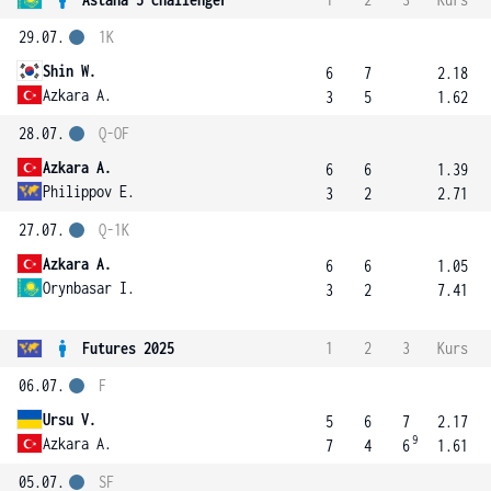
29.07.
1K
Shin W.
6
7
2.18
Azkara A.
3
5
1.62
28.07.
Q-OF
Azkara A.
6
6
1.39
Philippov E.
3
2
2.71
27.07.
Q-1K
Azkara A.
6
6
1.05
Orynbasar I.
3
2
7.41
Futures 2025
1
2
3
Kurs
06.07.
F
Ursu V.
5
6
7
2.17
9
Azkara A.
7
4
6
1.61
05.07.
SF