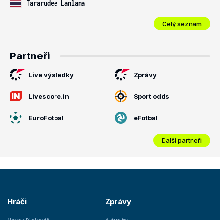
Tararudee Lanlana
Celý seznam
Partneři
Live výsledky
Zprávy
Livescore.in
Sport odds
EuroFotbal
eFotbal
Další partneři
Hráči
Zprávy