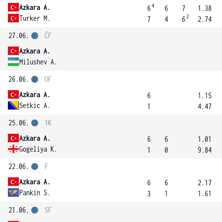
4
Azkara A.
6
6
7
1.38
2
Turker M.
7
4
6
2.74
27.06.
ČF
Azkara A.
Milushev A.
26.06.
OF
Azkara A.
6
1.15
Setkic A.
1
4.47
25.06.
1K
Azkara A.
6
6
1.01
Gogeliya K.
1
0
9.84
22.06.
F
Azkara A.
6
6
2.17
Pankin S.
3
1
1.61
21.06.
SF