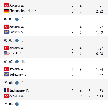
Azkara A.
7
6
1.71
2
Ehrenschneider N.
6
3
2.02
04.07.
ČF
Azkara A.
6
6
1.77
Pankin S.
3
3
1.92
03.07.
OF
Azkara A.
6
6
1.07
Clark M.
3
2
6.28
01.07.
1K
Azkara A.
6
6
1.04
Seleznev B.
2
4
7.42
29.06.
F
Inchauspe P.
3
6
6
1.63
Azkara A.
6
2
2
2.13
28.06.
SF