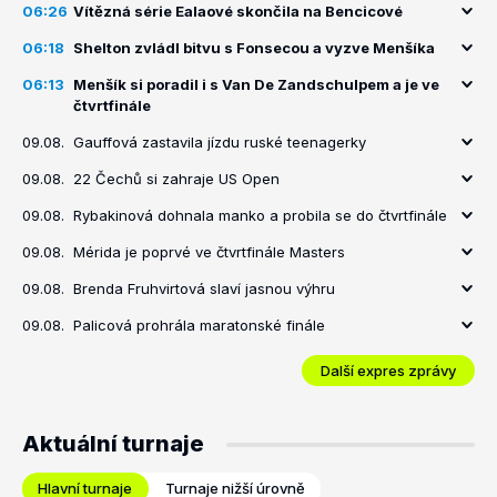
06:26
Vítězná série Ealaové skončila na Bencicové
06:18
Shelton zvládl bitvu s Fonsecou a vyzve Menšíka
06:13
Menšík si poradil i s Van De Zandschulpem a je ve
čtvrtfinále
09.08.
Gauffová zastavila jízdu ruské teenagerky
09.08.
22 Čechů si zahraje US Open
09.08.
Rybakinová dohnala manko a probila se do čtvrtfinále
09.08.
Mérida je poprvé ve čtvrtfinále Masters
09.08.
Brenda Fruhvirtová slaví jasnou výhru
09.08.
Palicová prohrála maratonské finále
Další expres zprávy
Aktuální turnaje
Hlavní turnaje
Turnaje nižší úrovně