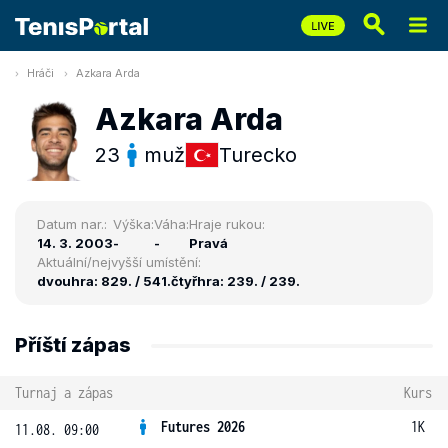
Hráči
Azkara Arda
Azkara Arda
23
muž
Turecko
Datum nar.:
Výška:
Váha:
Hraje rukou:
14. 3. 2003
-
-
Pravá
Aktuální/nejvyšší umístění:
dvouhra: 829. / 541.
čtyřhra: 239. / 239.
Příští zápas
Turnaj a zápas
Kurs
Futures 2026
1K
11.08. 09:00