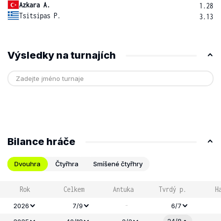
Azkara A.
1.28
Tsitsipas P.
3.13
Výsledky na turnajích
Bilance hráče
Dvouhra
Čtyřhra
Smíšené čtyřhry
Rok
Celkem
Antuka
Tvrdý p.
H
-
2026
7/9
6/7