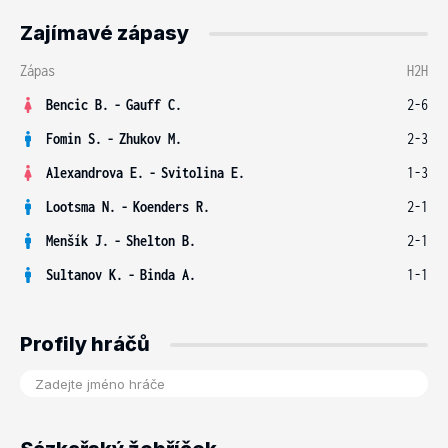
Zajímavé zápasy
Zápas
H2H
Bencic B.
-
Gauff C.
2-6
Fomin S.
-
Zhukov M.
2-3
Alexandrova E.
-
Svitolina E.
1-3
Lootsma N.
-
Koenders R.
2-1
Menšík J.
-
Shelton B.
2-1
Sultanov K.
-
Binda A.
1-1
Profily hráčů