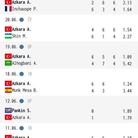
Azkara A.
2
6
6
2.13
Inchauspe P.
6
3
4
1.64
20.06.
ČF
Azkara A.
4
6
6
1.54
Shin M.
6
1
4
2.27
19.06.
OF
Azkara A.
6
5
6
1.09
Alhogbani A.
4
7
4
5.42
18.06.
1K
Azkara A.
6
6
1.24
Munk Mesa B.
4
3
3.44
12.06.
OF
Pankin S.
0
1.89
Azkara A.
1
1.79
11.06.
1K
Azkara A.