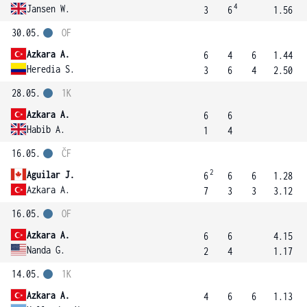
4
Jansen W.
3
6
1.56
30.05.
OF
Azkara A.
6
4
6
1.44
Heredia S.
3
6
4
2.50
28.05.
1K
Azkara A.
6
6
Habib A.
1
4
16.05.
ČF
2
Aguilar J.
6
6
6
1.28
Azkara A.
7
3
3
3.12
16.05.
OF
Azkara A.
6
6
4.15
Nanda G.
2
4
1.17
14.05.
1K
Azkara A.
4
6
6
1.13