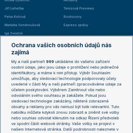
Novak Djokovič
Aktuality
Jiří Lehečka
Tenisová Previews
Petra Kvitová
Rozhovory
Markéta Vondroušová
Express zprávy
Iga Swiatek
Marie Bouzková
Ochrana vašich osobních údajů nás
Žebříčky
Kalendář turnajů
zajímá
My a naši partneři
999
ukládáme do vašeho zařízení
Žebříček ATP (muži)
Australian Open
osobní údaje, jako jsou údaje o prohlížení nebo jedinečné
Žebříček WTA (ženy)
French Open
identifikátory, a máme k nim přístup. Výběr Souhlasím
umožňuje, aby sledovací technologie podporovaly účely
Sázkařský žebříček
Wimbledon
uvedené v části My a naši partneři zpracováváme údaje za
US Open
účelem poskytování. Výběrem Zamítnout vše nebo
odvoláním svého souhlasu je zakážete. Pokud jsou
Turnaj mistrů
sledovací technologie zakázány, některé zobrazené
Turnaj mistryň
obsahy a reklamy pro vás nemusí být tolik relevantní. Tuto
Aktualní trendy
nabídku můžete kdykoli znovu zobrazit a změnit své volby
nebo souhlas odvolat kliknutím na odkaz Řízení předvoleb
ve spodní části webové stránky. Vaše volby se projeví v
Fotbalové přestupy
našem Internetová stránka. Další podrobnosti naleznete v
Livesport Daily