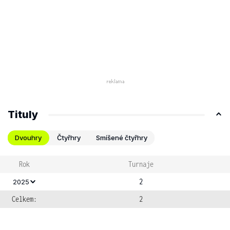
Tituly
Dvouhry
Čtyřhry
Smíšené čtyřhry
Rok
Turnaje
2
2025
Celkem:
2