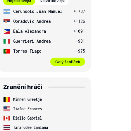
Nejziskovější
Nejztrátovější
Cerundolo Juan Manuel
+1737
Obradovic Andrea
+1126
Eala Alexandra
+1091
Guerrieri Andrea
+981
Torres Tiago
+975
Celý žebříček
Zranění hráči
Minnen Greetje
Tiafoe Frances
Diallo Gabriel
Tararudee Lanlana