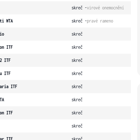
skreč -
virové onemocnění
ti WTA
skreč -
pravé rameno
io
skreč
on ITF
skreč
2 ITF
skreč
u ITF
skreč
aria ITF
skreč
TA
skreč
on ITF
skreč
skreč
ar ITF
skreč