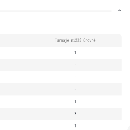
Turnaje nižší úrovně
1
-
-
-
1
3
1