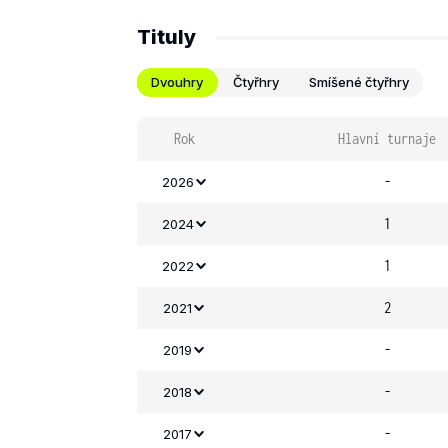
Tituly
Dvouhry
Čtyřhry
Smíšené čtyřhry
Rok
Hlavní turnaje
-
2026
1
2024
1
2022
2
2021
-
2019
-
2018
-
2017