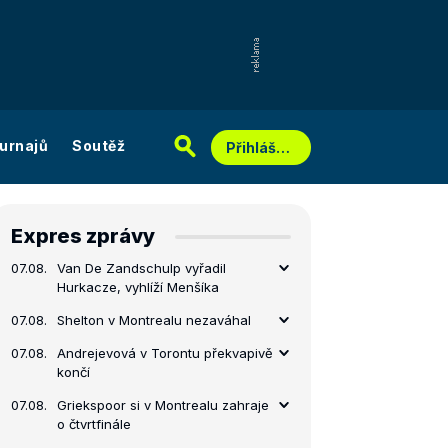
urnajů
Soutěž
Přihlášení
Expres zprávy
07.08.
Van De Zandschulp vyřadil
Hurkacze, vyhlíží Menšíka
07.08.
Shelton v Montrealu nezaváhal
07.08.
Andrejevová v Torontu překvapivě
končí
07.08.
Griekspoor si v Montrealu zahraje
o čtvrtfinále