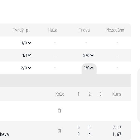
Tvrdý p.
Hala
Tráva
Nezadáno
-
-
-
1/0
-
-
1/1
2/0
-
-
1/0
2/0
Kolo
1
2
3
Kurs
ČF
6
6
2.17
OF
heva
3
4
1.67