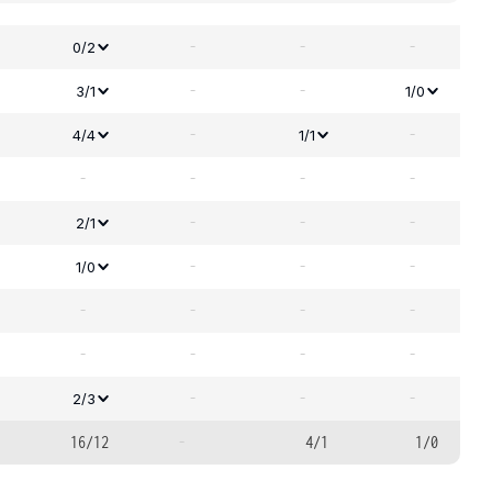
-
-
-
0/2
-
-
3/1
1/0
-
-
4/4
1/1
-
-
-
-
-
-
-
2/1
-
-
-
1/0
-
-
-
-
-
-
-
-
-
-
-
2/3
16/12
-
4/1
1/0