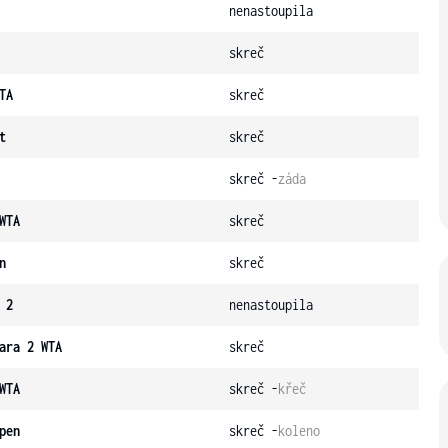
nenastoupila
skreč
TA
skreč
t
skreč
skreč -
záda
WTA
skreč
n
skreč
 2
nenastoupila
ara 2 WTA
skreč
WTA
skreč -
křeč
pen
skreč -
koleno