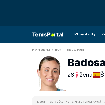
LIVE výsledky
Z
Hlavní stránka
Hráči
Badosa Paula
Badosa
28
žena
Š
Datum nar.:
Výška:
Váha:
Hraje rukou:
Aktuální