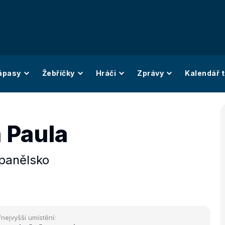
ápasy
Žebříčky
Hráči
Zprávy
Kalendář t
 Paula
panělsko
/nejvyšší umístění: