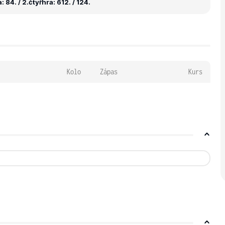
 84. / 2.
čtyřhra: 612. / 124.
Kolo
Zápas
Kurs