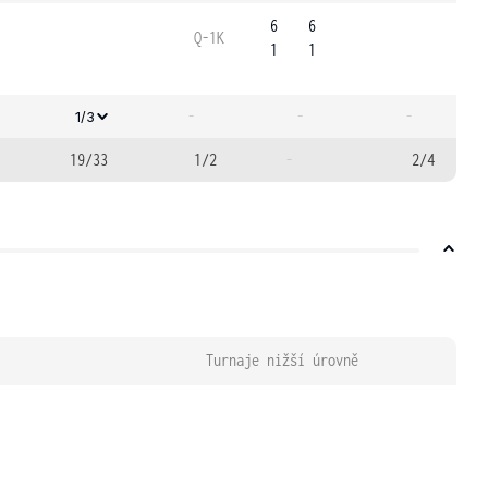
6
6
Q-1K
1
1
-
-
-
1/3
19/33
1/2
-
2/4
Turnaje nižší úrovně