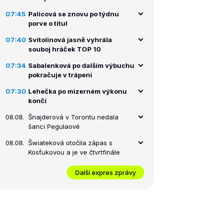
07:45
Palicová se znovu po týdnu
porve o titul
07:40
Svitolinová jasně vyhrála
souboj hráček TOP 10
07:34
Sabalenková po dalším výbuchu
pokračuje v trápení
07:30
Lehečka po mizerném výkonu
končí
08.08.
Šnajderová v Torontu nedala
šanci Pegulaové
08.08.
Šwiateková otočila zápas s
Kosťukovou a je ve čtvrtfinále
Další expres zprávy