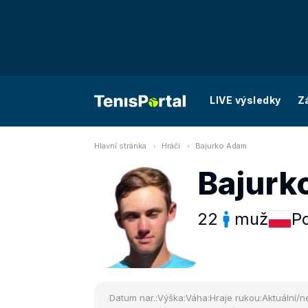
LIVE výsledky
Z
Hlavní stránka
Hráči
Bajurko Adam
Bajurk
22
muž
P
Datum nar.:
Výška:
Váha:
Hraje rukou:
Aktuální/ne