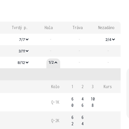
Tvrdý p.
Hala
Tráva
Nezadáno
-
-
7/7
2/4
-
-
-
3/11
-
-
1/2
8/12
Kolo
1
2
3
Kurs
6
4
10
Q-1K
0
6
8
6
6
Q-2K
2
4