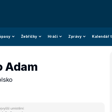
ápasy
Žebříčky
Hráči
Zprávy
Kalendář t
o Adam
olsko
jvyšší umístění: