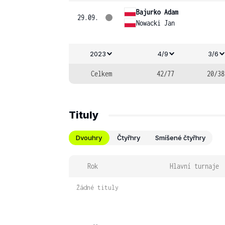
Bajurko Adam
29.09.
Nowacki Jan
2023
4/9
3/6
Celkem
42/77
20/38
Tituly
Dvouhry
Čtyřhry
Smíšené čtyřhry
Rok
Hlavní turnaje
Žádné tituly