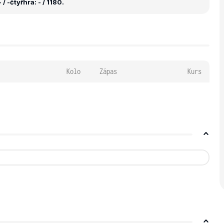
 / -
čtyřhra: - / 1180.
Kolo
Zápas
Kurs