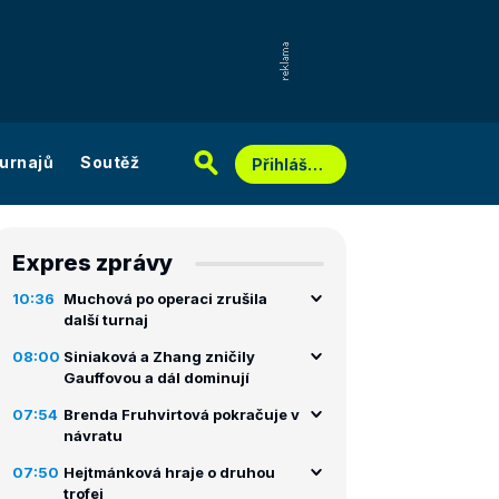
urnajů
Soutěž
Přihlášení
Expres zprávy
10:36
Muchová po operaci zrušila
další turnaj
08:00
Siniaková a Zhang zničily
Gauffovou a dál dominují
07:54
Brenda Fruhvirtová pokračuje v
návratu
07:50
Hejtmánková hraje o druhou
trofej