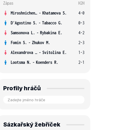
Zápas
H2H
Miroshnichenko V.
-
Khatamova S.
4-0
D'Agostino S.
-
Tabacco G.
0-3
Samsonova L.
-
Rybakina E.
4-2
Fomin S.
-
Zhukov M.
2-3
Alexandrova E.
-
Svitolina E.
1-3
Lootsma N.
-
Koenders R.
2-1
Profily hráčů
Sázkařský žebříček