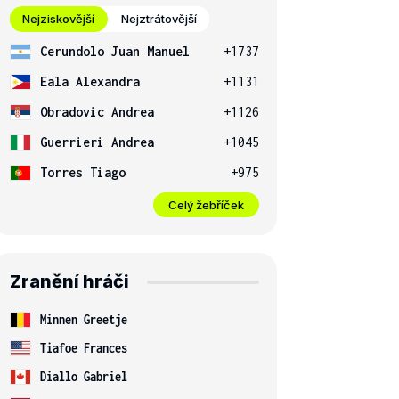
Nejziskovější
Nejztrátovější
Cerundolo Juan Manuel
+1737
Eala Alexandra
+1131
Obradovic Andrea
+1126
Guerrieri Andrea
+1045
Torres Tiago
+975
Celý žebříček
Zranění hráči
Minnen Greetje
Tiafoe Frances
Diallo Gabriel