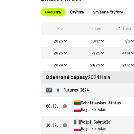
Dvouhra
Čtyřhra
Smíšené čtyřhry
Rok
Celkem
Antuka
2026
10/17
1/6
2025
7/25
4/14
2024
21/26
12/12
Odehrané zápasy
2024
Hala
Futures 2024
Sabaliauskas Ainius
06.10.
Bajurko Adam
Volpi Gabriele
30.09.
Bajurko Adam