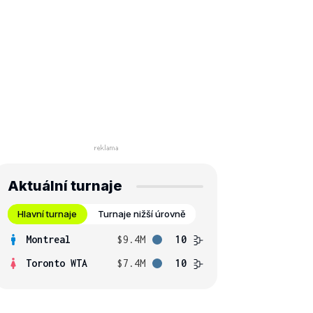
Aktuální turnaje
Hlavní turnaje
Turnaje nižší úrovně
Montreal
$9.4M
10
Toronto WTA
$7.4M
10