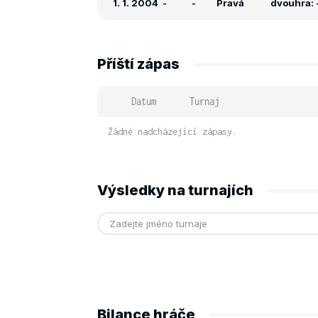
1. 1. 2004
-
-
Pravá
dvouhra: -
Příští zápas
Datum
Turnaj
Žádné nadcházející zápasy.
Výsledky na turnajích
Bilance hráče