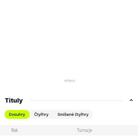
Tituly
Dvouhry
Čtyřhry
Smíšené čtyřhry
Rok
Turnaje