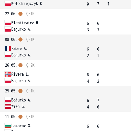
Kolodziejczyk K.
0
7
7
22.06.
Q-1K
Plenkiewicz H.
6
6
Bajurko A.
3
3
08.06.
Q-1K
Fabre A.
6
6
Bajurko A.
2
1
26.05.
Q-2K
Rivera L.
6
6
Bajurko A.
4
2
25.05.
Q-1K
Bajurko A.
6
7
Wien G.
4
6
11.05.
Q-1K
Lazarov G.
6
6