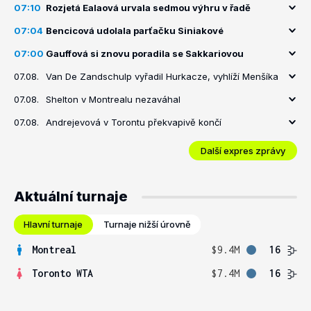
07:10
Rozjetá Ealaová urvala sedmou výhru v řadě
07:04
Bencicová udolala parťačku Siniakové
07:00
Gauffová si znovu poradila se Sakkariovou
07.08.
Van De Zandschulp vyřadil Hurkacze, vyhlíží Menšíka
07.08.
Shelton v Montrealu nezaváhal
07.08.
Andrejevová v Torontu překvapivě končí
Další expres zprávy
Aktuální turnaje
Hlavní turnaje
Turnaje nižší úrovně
Montreal
$9.4M
16
Toronto WTA
$7.4M
16