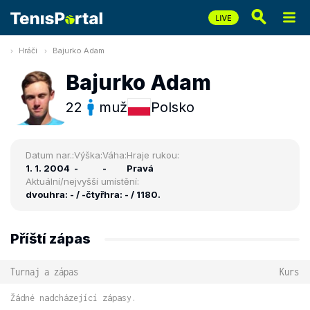
Hráči
Bajurko Adam
Bajurko Adam
22
muž
Polsko
Datum nar.:
Výška:
Váha:
Hraje rukou:
1. 1. 2004
-
-
Pravá
Aktuální/nejvyšší umístění:
dvouhra: - / -
čtyřhra: - / 1180.
Příští zápas
Turnaj a zápas
Kurs
Žádné nadcházející zápasy.