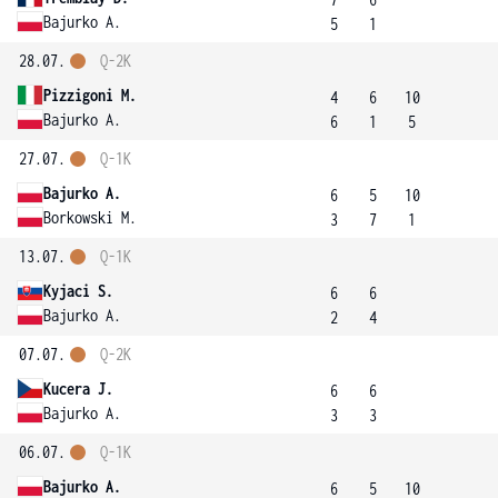
Bajurko A.
5
1
28.07.
Q-2K
Pizzigoni M.
4
6
10
Bajurko A.
6
1
5
27.07.
Q-1K
Bajurko A.
6
5
10
Borkowski M.
3
7
1
13.07.
Q-1K
Kyjaci S.
6
6
Bajurko A.
2
4
07.07.
Q-2K
Kucera J.
6
6
Bajurko A.
3
3
06.07.
Q-1K
Bajurko A.
6
5
10