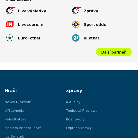
Live výsledky
Zprávy
Livescore.in
Sport odds
EuroFotbal
eFotbal
Další partneři
Hráči
Zprávy
Novak Djokovič
Aktuality
Jiří Lehečka
Tenisová Previews
Petra Kvitová
Rozhovory
Markéta Vondroušová
Express zprávy
Iga Swiatek