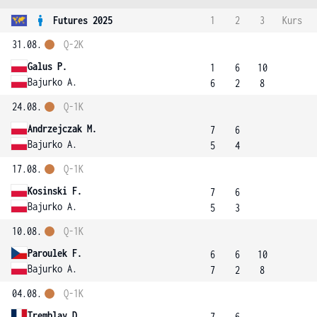
Futures 2025
1
2
3
Kurs
31.08.
Q-2K
Galus P.
1
6
10
Bajurko A.
6
2
8
24.08.
Q-1K
Andrzejczak M.
7
6
Bajurko A.
5
4
17.08.
Q-1K
Kosinski F.
7
6
Bajurko A.
5
3
10.08.
Q-1K
Paroulek F.
6
6
10
Bajurko A.
7
2
8
04.08.
Q-1K
Tremblay D.
7
6