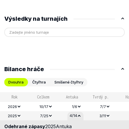
Výsledky na turnajích
Bilance hráče
Dvouhra
Čtyřhra
Smíšené čtyřhry
Rok
Celkem
Antuka
Tvrdý p.
H
2026
10/17
1/6
7/7
4/14
2025
7/25
3/11
Odehrané zápasy
2025
Antuka