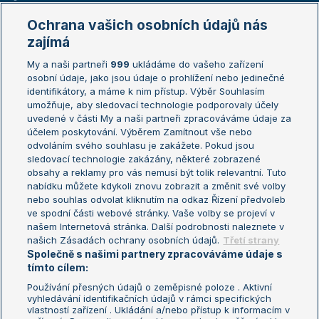
Marie Bouzková
Ochrana vašich osobních údajů nás
Žebříčky
Kalendář turnajů
zajímá
My a naši partneři
999
ukládáme do vašeho zařízení
Žebříček ATP (muži)
Australian Open
osobní údaje, jako jsou údaje o prohlížení nebo jedinečné
Žebříček WTA (ženy)
French Open
identifikátory, a máme k nim přístup. Výběr Souhlasím
umožňuje, aby sledovací technologie podporovaly účely
Sázkařský žebříček
Wimbledon
uvedené v části My a naši partneři zpracováváme údaje za
US Open
účelem poskytování. Výběrem Zamítnout vše nebo
odvoláním svého souhlasu je zakážete. Pokud jsou
Turnaj mistrů
sledovací technologie zakázány, některé zobrazené
Turnaj mistryň
obsahy a reklamy pro vás nemusí být tolik relevantní. Tuto
Aktualní trendy
nabídku můžete kdykoli znovu zobrazit a změnit své volby
nebo souhlas odvolat kliknutím na odkaz Řízení předvoleb
ve spodní části webové stránky. Vaše volby se projeví v
Fotbalové přestupy
našem Internetová stránka. Další podrobnosti naleznete v
Livesport Daily
našich Zásadách ochrany osobních údajů.
Třetí strany
Společně s našimi partnery zpracováváme údaje s
LS Prague Open
tímto cílem:
Používání přesných údajů o zeměpisné poloze . Aktivní
vyhledávání identifikačních údajů v rámci specifických
vlastností zařízení . Ukládání a/nebo přístup k informacím v
Podmínky užití
Nastavení soukromí