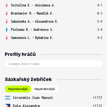
Svitolina E.
-
Anisimova A.
4-1
Brantmeier R.
-
Mandlik E.
0-3
Sabalenka A.
-
Alexandrova E.
5-4
Pieleanu R.
-
Andreescu S.
3-4
Samsonova L.
-
Rybakina E.
4-2
Profily hráčů
Sázkařský žebříček
Nejziskovější
Nejztrátovější
Cerundolo Juan Manuel
+1737
Eala Alexandra
+1131