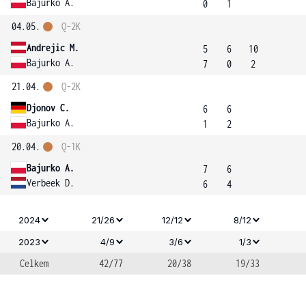
Bajurko A.
0
1
04.05.
Q-2K
Andrejic M.
5
6
10
Bajurko A.
7
0
2
21.04.
Q-2K
Djonov C.
6
6
Bajurko A.
1
2
20.04.
Q-1K
Bajurko A.
7
6
Verbeek D.
6
4
2024
21/26
12/12
8/12
2023
4/9
3/6
1/3
Celkem
42/77
20/38
19/33