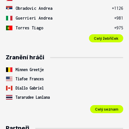
Obradovic Andrea
+1126
Guerrieri Andrea
+981
Torres Tiago
+975
Celý žebříček
Zranění hráči
Minnen Greetje
Tiafoe Frances
Diallo Gabriel
Tararudee Lanlana
Celý seznam
Partneři