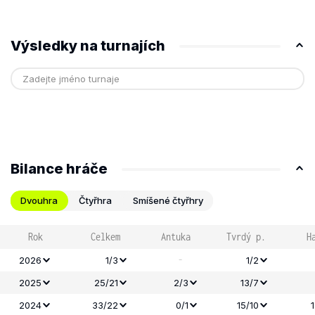
Výsledky na turnajích
Bilance hráče
Dvouhra
Čtyřhra
Smíšené čtyřhry
Rok
Celkem
Antuka
Tvrdý p.
H
-
2026
1/3
1/2
2025
25/21
2/3
13/7
2024
33/22
0/1
15/10