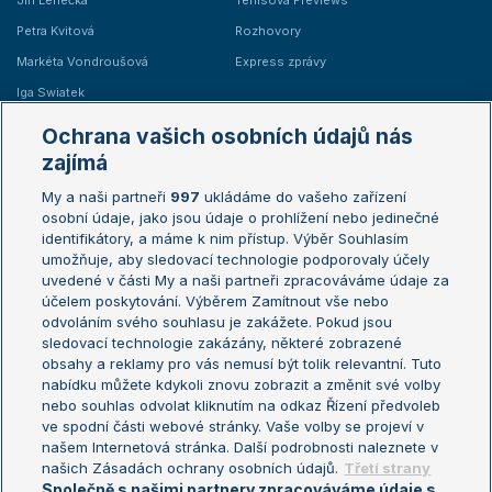
Jiří Lehečka
Tenisová Previews
Petra Kvitová
Rozhovory
Markéta Vondroušová
Express zprávy
Iga Swiatek
Marie Bouzková
Ochrana vašich osobních údajů nás
Žebříčky
Kalendář turnajů
zajímá
My a naši partneři
997
ukládáme do vašeho zařízení
Žebříček ATP (muži)
Australian Open
osobní údaje, jako jsou údaje o prohlížení nebo jedinečné
Žebříček WTA (ženy)
French Open
identifikátory, a máme k nim přístup. Výběr Souhlasím
umožňuje, aby sledovací technologie podporovaly účely
Sázkařský žebříček
Wimbledon
uvedené v části My a naši partneři zpracováváme údaje za
US Open
účelem poskytování. Výběrem Zamítnout vše nebo
odvoláním svého souhlasu je zakážete. Pokud jsou
Turnaj mistrů
sledovací technologie zakázány, některé zobrazené
Turnaj mistryň
obsahy a reklamy pro vás nemusí být tolik relevantní. Tuto
Aktualní trendy
nabídku můžete kdykoli znovu zobrazit a změnit své volby
nebo souhlas odvolat kliknutím na odkaz Řízení předvoleb
ve spodní části webové stránky. Vaše volby se projeví v
Fotbalové přestupy
našem Internetová stránka. Další podrobnosti naleznete v
Livesport Daily
našich Zásadách ochrany osobních údajů.
Třetí strany
Společně s našimi partnery zpracováváme údaje s
LS Prague Open