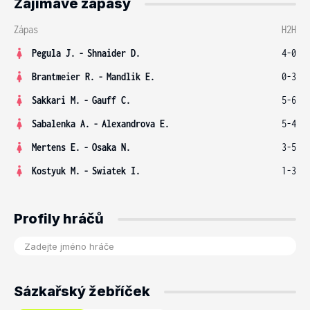
Zajímavé zápasy
Zápas
H2H
Pegula J.
-
Shnaider D.
4-0
Brantmeier R.
-
Mandlik E.
0-3
Sakkari M.
-
Gauff C.
5-6
Sabalenka A.
-
Alexandrova E.
5-4
Mertens E.
-
Osaka N.
3-5
Kostyuk M.
-
Swiatek I.
1-3
Profily hráčů
Sázkařský žebříček