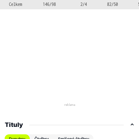
Celkem
146/98
2/4
82/50
Tituly
Dvouhry
Čtyřhry
Smíšené čtyřhry