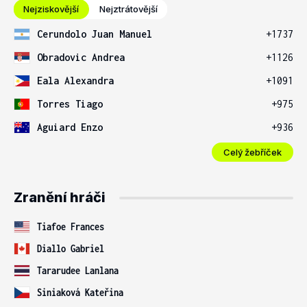
Nejziskovější
Nejztrátovější
Cerundolo Juan Manuel
+1737
Obradovic Andrea
+1126
Eala Alexandra
+1091
Torres Tiago
+975
Aguiard Enzo
+936
Celý žebříček
Zranění hráči
Tiafoe Frances
Diallo Gabriel
Tararudee Lanlana
Siniaková Kateřina