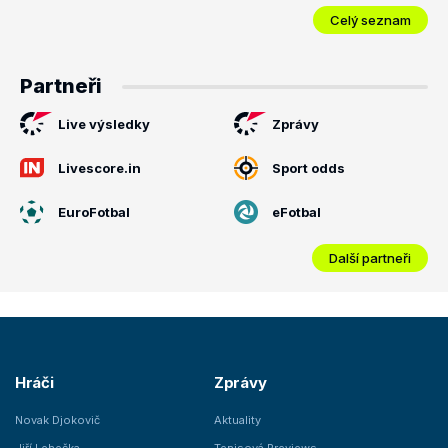
Celý seznam
Partneři
Live výsledky
Zprávy
Livescore.in
Sport odds
EuroFotbal
eFotbal
Další partneři
Hráči
Zprávy
Novak Djokovič
Aktuality