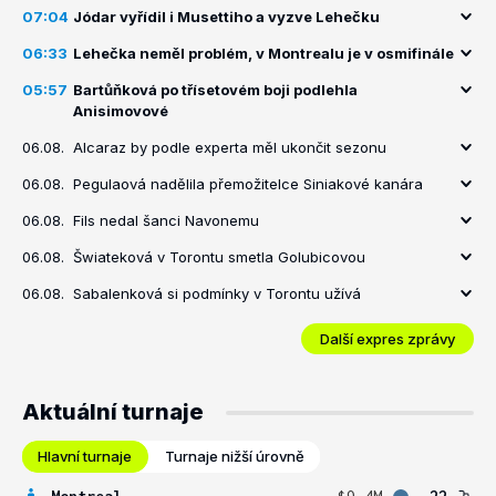
07:04
Jódar vyřídil i Musettiho a vyzve Lehečku
06:33
Lehečka neměl problém, v Montrealu je v osmifinále
05:57
Bartůňková po třísetovém boji podlehla
Anisimovové
06.08.
Alcaraz by podle experta měl ukončit sezonu
06.08.
Pegulaová nadělila přemožitelce Siniakové kanára
06.08.
Fils nedal šanci Navonemu
06.08.
Šwiateková v Torontu smetla Golubicovou
06.08.
Sabalenková si podmínky v Torontu užívá
Další expres zprávy
Aktuální turnaje
Hlavní turnaje
Turnaje nižší úrovně