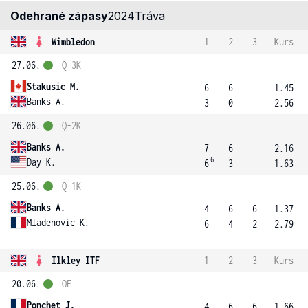
Odehrané zápasy
2024
Tráva
Wimbledon
1
2
3
Kurs
27.06.
Q-3K
Stakusic M.
6
6
1.45
Banks A.
3
0
2.56
26.06.
Q-2K
Banks A.
7
6
2.16
6
Day K.
6
3
1.63
25.06.
Q-1K
Banks A.
4
6
6
1.37
Mladenovic K.
6
4
2
2.79
Ilkley ITF
1
2
3
Kurs
20.06.
OF
Ponchet J.
4
6
6
1.66