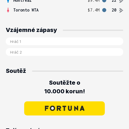
Montreal
$9.4M
22
Toronto WTA
$7.4M
20
Vzájemné zápasy
Soutěž
Soutěžte o
10.000 korun!