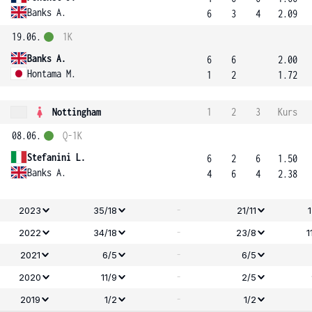
Banks A.
6
3
4
2.09
19.06.
1K
Banks A.
6
6
2.00
Hontama M.
1
2
1.72
Nottingham
1
2
3
Kurs
08.06.
Q-1K
Stefanini L.
6
2
6
1.50
Banks A.
4
6
4
2.38
-
2023
35/18
21/11
-
2022
34/18
23/8
1
-
2021
6/5
6/5
-
2020
11/9
2/5
-
2019
1/2
1/2