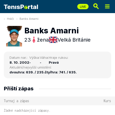
Hráči
Banks Amarni
Banks Amarni
23
žena
Velká Británie
Datum nar.:
Výška:
Váha:
Hraje rukou:
8. 10. 2002
-
-
Pravá
Aktuální/nejvyšší umístění:
dvouhra: 639. / 235.
čtyřhra: 741. / 635.
Příští zápas
Turnaj a zápas
Kurs
Žádné nadcházející zápasy.