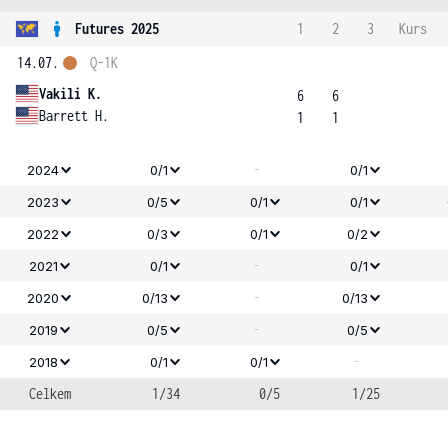
Futures 2025
1
2
3
Kurs
14.07.
Q-1K
Vakili K.
6
6
Barrett H.
1
1
-
2024
0/1
0/1
2023
0/5
0/1
0/1
2022
0/3
0/1
0/2
-
2021
0/1
0/1
-
2020
0/13
0/13
-
2019
0/5
0/5
-
2018
0/1
0/1
Celkem
1/34
0/5
1/25