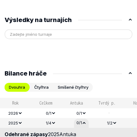
Výsledky na turnajích
Bilance hráče
Dvouhra
Čtyřhra
Smíšené čtyřhry
Rok
Celkem
Antuka
Tvrdý p.
H
-
2026
0/1
0/1
0/1
2025
1/4
1/2
Odehrané zápasy
2025
Antuka