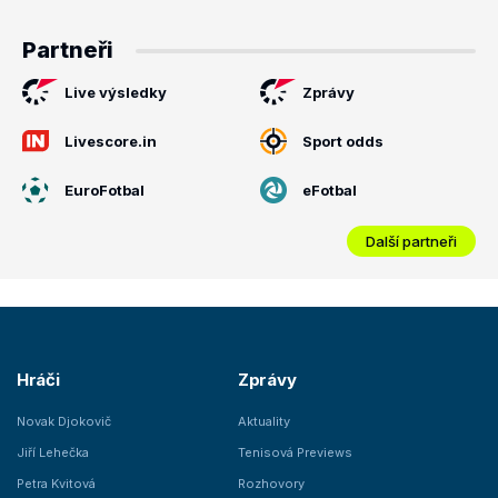
Partneři
Live výsledky
Zprávy
Livescore.in
Sport odds
EuroFotbal
eFotbal
Další partneři
Hráči
Zprávy
Novak Djokovič
Aktuality
Jiří Lehečka
Tenisová Previews
Petra Kvitová
Rozhovory