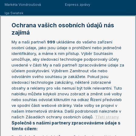
Markéta Vondroušová
Express zprávy
Iga Swiatek
Marie Bouzková
Ochrana vašich osobních údajů nás
Žebříčky
Kalendář turnajů
zajímá
My a naši partneři
999
ukládáme do vašeho zařízení
Žebříček ATP (muži)
Australian Open
osobní údaje, jako jsou údaje o prohlížení nebo jedinečné
Žebříček WTA (ženy)
French Open
identifikátory, a máme k nim přístup. Výběr Souhlasím
umožňuje, aby sledovací technologie podporovaly účely
Sázkařský žebříček
Wimbledon
uvedené v části My a naši partneři zpracováváme údaje za
US Open
účelem poskytování. Výběrem Zamítnout vše nebo
odvoláním svého souhlasu je zakážete. Pokud jsou
Turnaj mistrů
sledovací technologie zakázány, některé zobrazené
Turnaj mistryň
obsahy a reklamy pro vás nemusí být tolik relevantní. Tuto
Aktualní trendy
nabídku můžete kdykoli znovu zobrazit a změnit své volby
nebo souhlas odvolat kliknutím na odkaz Řízení předvoleb
ve spodní části webové stránky. Vaše volby se projeví v
Fotbalové přestupy
našem Internetová stránka. Další podrobnosti naleznete v
Livesport Daily
našich Zásadách ochrany osobních údajů.
Třetí strany
Společně s našimi partnery zpracováváme údaje s
LS Prague Open
tímto cílem: