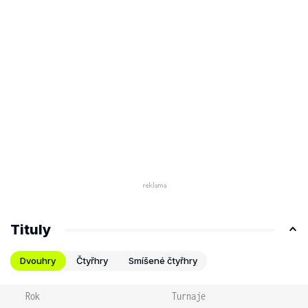
Tituly
Dvouhry
Čtyřhry
Smíšené čtyřhry
Rok
Turnaje