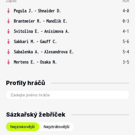
Zápas
H2H
Pegula J.
-
Shnaider D.
4-0
Brantmeier R.
-
Mandlik E.
0-3
Svitolina E.
-
Anisimova A.
4-1
Sakkari M.
-
Gauff C.
5-6
Sabalenka A.
-
Alexandrova E.
5-4
Mertens E.
-
Osaka N.
3-5
Profily hráčů
Sázkařský žebříček
Nejziskovější
Nejztrátovější