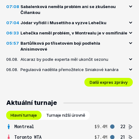
07:08
Sabalenková neměla problém ani se zkušenou
Číňankou
07:04
Jódar vyřídil i Musettiho a vyzve Lehečku
06:33
Lehečka neměl problém, v Montrealu je v osmifinále
05:57
Bartůňková po třísetovém boji podlehla
Anisimovové
06.08.
Alcaraz by podle experta měl ukončit sezonu
06.08.
Pegulaová nadělila přemožitelce Siniakové kanára
Další expres zprávy
Aktuální turnaje
Hlavní turnaje
Turnaje nižší úrovně
Montreal
$9.4M
22
Toronto WTA
$7.4M
21