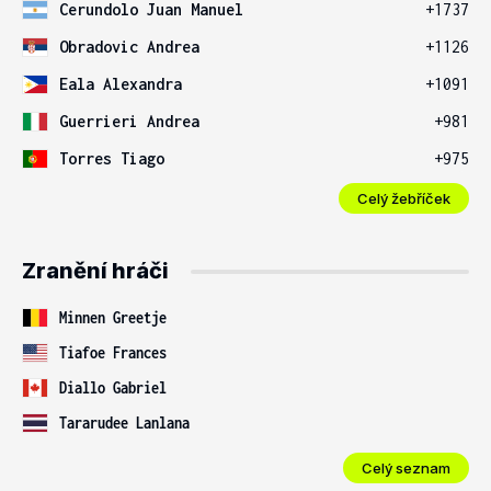
Cerundolo Juan Manuel
+1737
Obradovic Andrea
+1126
Eala Alexandra
+1091
Guerrieri Andrea
+981
Torres Tiago
+975
Celý žebříček
Zranění hráči
Minnen Greetje
Tiafoe Frances
Diallo Gabriel
Tararudee Lanlana
Celý seznam