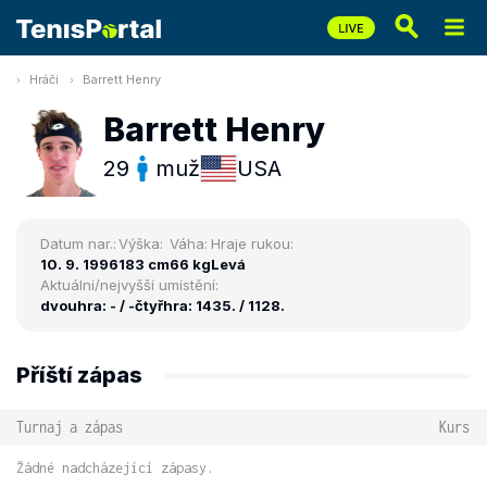
Hráči
Barrett Henry
Barrett Henry
29
muž
USA
Datum nar.:
Výška:
Váha:
Hraje rukou:
10. 9. 1996
183 cm
66 kg
Levá
Aktuální/nejvyšší umístění:
dvouhra: - / -
čtyřhra: 1435. / 1128.
Příští zápas
Turnaj a zápas
Kurs
Žádné nadcházející zápasy.