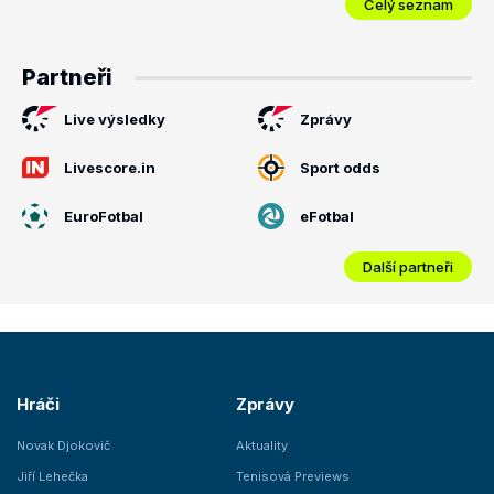
Celý seznam
Partneři
Live výsledky
Zprávy
Livescore.in
Sport odds
EuroFotbal
eFotbal
Další partneři
Hráči
Zprávy
Novak Djokovič
Aktuality
Jiří Lehečka
Tenisová Previews