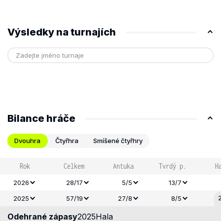
Výsledky na turnajích
Bilance hráče
Dvouhra
Čtyřhra
Smíšené čtyřhry
Rok
Celkem
Antuka
Tvrdý p.
H
2026
28/17
5/5
13/7
2025
57/19
27/8
8/5
Odehrané zápasy
2025
Hala