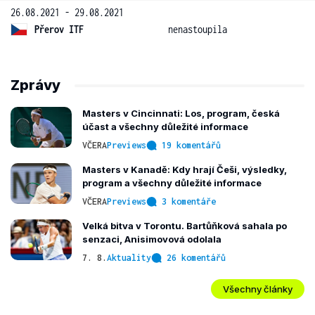
26.08.2021 - 29.08.2021
Přerov ITF
nenastoupila
Zprávy
Masters v Cincinnati: Los, program, česká
účast a všechny důležité informace
VČERA
Previews
19 komentářů
Masters v Kanadě: Kdy hrají Češi, výsledky,
program a všechny důležité informace
VČERA
Previews
3 komentáře
Velká bitva v Torontu. Bartůňková sahala po
senzaci, Anisimovová odolala
7. 8.
Aktuality
26 komentářů
Všechny články