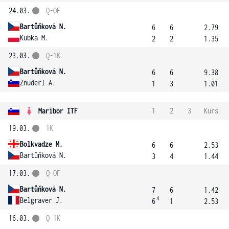
24.03.
Q-OF
Bartůňková N.
6
6
2.79
Kubka M.
2
2
1.35
23.03.
Q-1K
Bartůňková N.
6
6
9.38
Znuderl A.
1
3
1.01
Maribor ITF
1
2
3
Kurs
19.03.
1K
Bolkvadze M.
6
6
2.53
Bartůňková N.
3
4
1.44
17.03.
Q-OF
Bartůňková N.
7
6
1.42
4
Belgraver J.
6
1
2.53
16.03.
Q-1K