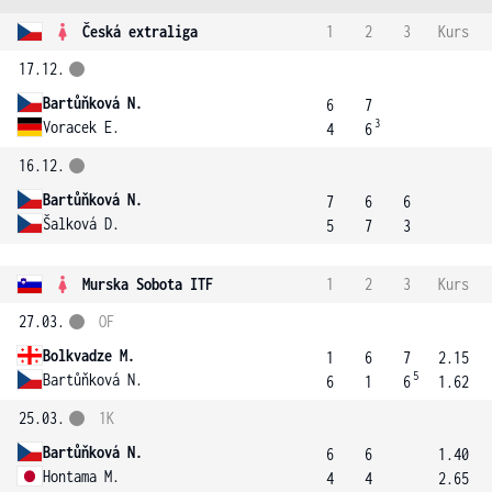
Česká extraliga
1
2
3
Kurs
17.12.
Bartůňková N.
6
7
3
Voracek E.
4
6
16.12.
Bartůňková N.
7
6
6
Šalková D.
5
7
3
Murska Sobota ITF
1
2
3
Kurs
27.03.
OF
Bolkvadze M.
1
6
7
2.15
5
Bartůňková N.
6
1
6
1.62
25.03.
1K
Bartůňková N.
6
6
1.40
Hontama M.
4
4
2.65