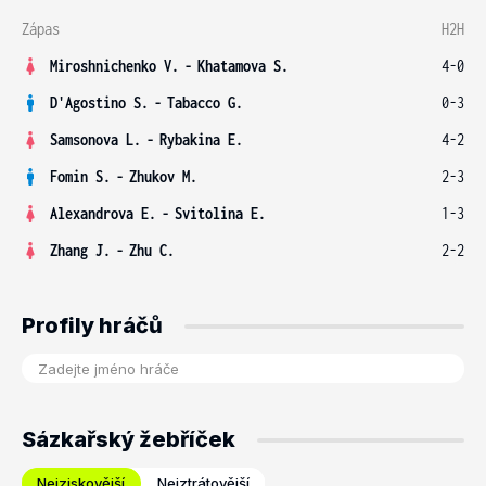
Zápas
H2H
Miroshnichenko V.
-
Khatamova S.
4-0
D'Agostino S.
-
Tabacco G.
0-3
Samsonova L.
-
Rybakina E.
4-2
Fomin S.
-
Zhukov M.
2-3
Alexandrova E.
-
Svitolina E.
1-3
Zhang J.
-
Zhu C.
2-2
Profily hráčů
Sázkařský žebříček
Nejziskovější
Nejztrátovější