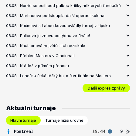
08.08.
Norrie se ocitl pod palbou kritiky některých fanoušků
08.08.
Martincová podstoupila další operaci kolena
08.08.
Kučmová s Laboutkovou ovládly turnaj v Lipsku
08.08.
Palicová je znovu po týdnu ve finále!
08.08.
Knutsonová největší titul nezískala
08.08.
Přehled Masters v Cincinnati
08.08.
Krádež v přímém přenosu
08.08.
Lehečku čeká těžký boj o čtvrtfinále na Masters
Další expres zprávy
Aktuální turnaje
Hlavní turnaje
Turnaje nižší úrovně
Montreal
$9.4M
9