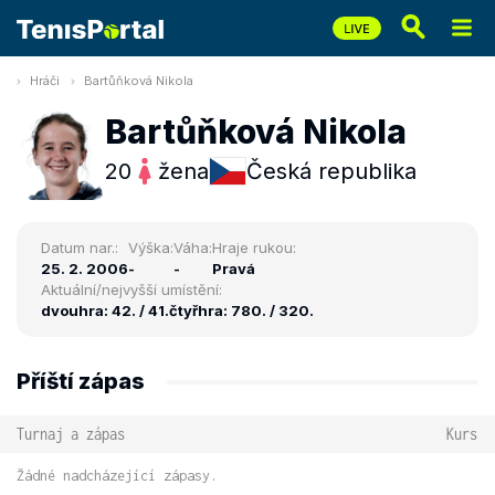
Hráči
Bartůňková Nikola
Bartůňková Nikola
20
žena
Česká republika
Datum nar.:
Výška:
Váha:
Hraje rukou:
25. 2. 2006
-
-
Pravá
Aktuální/nejvyšší umístění:
dvouhra: 42. / 41.
čtyřhra: 780. / 320.
Příští zápas
Turnaj a zápas
Kurs
Žádné nadcházející zápasy.