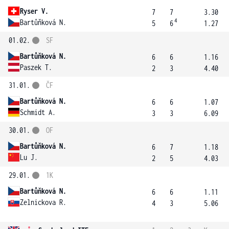
Ryser V.
7
7
3.30
4
Bartůňková N.
5
6
1.27
01.02.
SF
Bartůňková N.
6
6
1.16
Paszek T.
2
3
4.40
31.01.
ČF
Bartůňková N.
6
6
1.07
Schmidt A.
3
3
6.09
30.01.
OF
Bartůňková N.
6
7
1.18
Lu J.
2
5
4.03
29.01.
1K
Bartůňková N.
6
6
1.11
Zelnickova R.
4
3
5.06