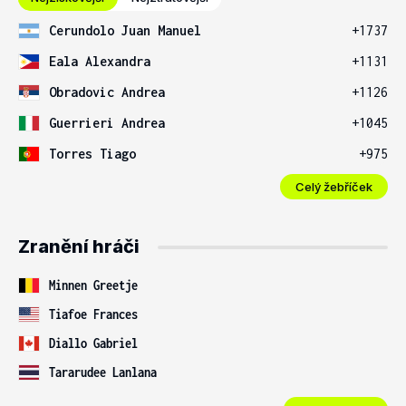
Cerundolo Juan Manuel
+1737
Eala Alexandra
+1131
Obradovic Andrea
+1126
Guerrieri Andrea
+1045
Torres Tiago
+975
Celý žebříček
Zranění hráči
Minnen Greetje
Tiafoe Frances
Diallo Gabriel
Tararudee Lanlana