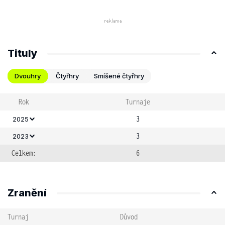
Tituly
Dvouhry
Čtyřhry
Smíšené čtyřhry
Rok
Turnaje
3
2025
3
2023
Celkem:
6
Zranění
Turnaj
Důvod