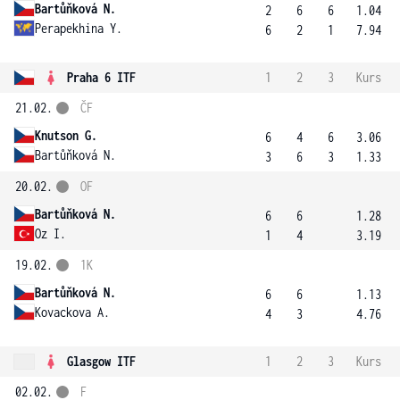
Bartůňková N.
2
6
6
1.04
Perapekhina Y.
6
2
1
7.94
Praha 6 ITF
1
2
3
Kurs
21.02.
ČF
Knutson G.
6
4
6
3.06
Bartůňková N.
3
6
3
1.33
20.02.
OF
Bartůňková N.
6
6
1.28
Oz I.
1
4
3.19
19.02.
1K
Bartůňková N.
6
6
1.13
Kovackova A.
4
3
4.76
Glasgow ITF
1
2
3
Kurs
02.02.
F