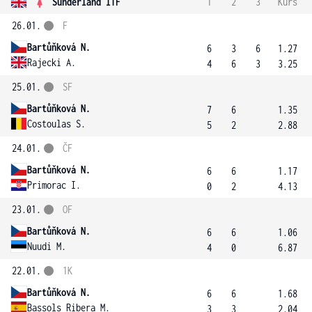
Sunderland ITF
1
2
3
Kurs
26.01.
F
Bartůňková N.
6
3
6
1.27
Rajecki A.
4
6
3
3.25
25.01.
SF
Bartůňková N.
7
6
1.35
Costoulas S.
5
2
2.88
24.01.
ČF
Bartůňková N.
6
6
1.17
Primorac I.
0
2
4.13
23.01.
OF
Bartůňková N.
6
6
1.06
Nuudi M.
4
0
6.87
22.01.
1K
Bartůňková N.
6
6
1.68
Bassols Ribera M.
3
3
2.04