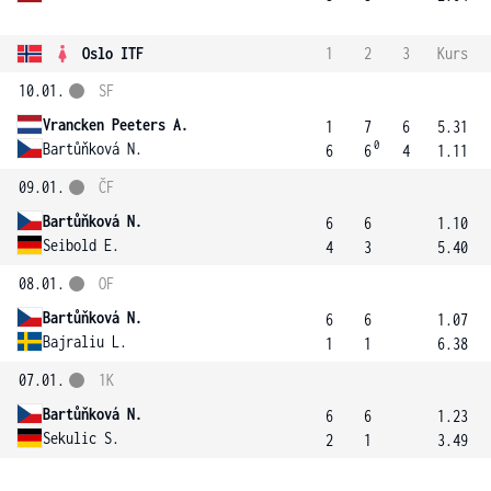
Oslo ITF
1
2
3
Kurs
10.01.
SF
Vrancken Peeters A.
1
7
6
5.31
0
Bartůňková N.
6
6
4
1.11
09.01.
ČF
Bartůňková N.
6
6
1.10
Seibold E.
4
3
5.40
08.01.
OF
Bartůňková N.
6
6
1.07
Bajraliu L.
1
1
6.38
07.01.
1K
Bartůňková N.
6
6
1.23
Sekulic S.
2
1
3.49