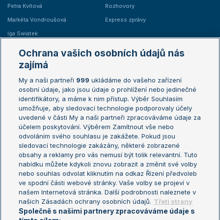
Petra Kvitová
Rozhovory
Markéta Vondroušová
Express zprávy
Iga Swiatek
Marie Bouzková
Ochrana vašich osobních údajů nás
Žebříčky
Kalendář turnajů
zajímá
My a naši partneři
999
ukládáme do vašeho zařízení
Žebříček ATP (muži)
Australian Open
osobní údaje, jako jsou údaje o prohlížení nebo jedinečné
Žebříček WTA (ženy)
French Open
identifikátory, a máme k nim přístup. Výběr Souhlasím
umožňuje, aby sledovací technologie podporovaly účely
Sázkařský žebříček
Wimbledon
uvedené v části My a naši partneři zpracováváme údaje za
US Open
účelem poskytování. Výběrem Zamítnout vše nebo
odvoláním svého souhlasu je zakážete. Pokud jsou
Turnaj mistrů
sledovací technologie zakázány, některé zobrazené
Turnaj mistryň
obsahy a reklamy pro vás nemusí být tolik relevantní. Tuto
Aktualní trendy
nabídku můžete kdykoli znovu zobrazit a změnit své volby
nebo souhlas odvolat kliknutím na odkaz Řízení předvoleb
ve spodní části webové stránky. Vaše volby se projeví v
Fotbalové přestupy
našem Internetová stránka. Další podrobnosti naleznete v
Livesport Daily
našich Zásadách ochrany osobních údajů.
Třetí strany
Společně s našimi partnery zpracováváme údaje s
LS Prague Open