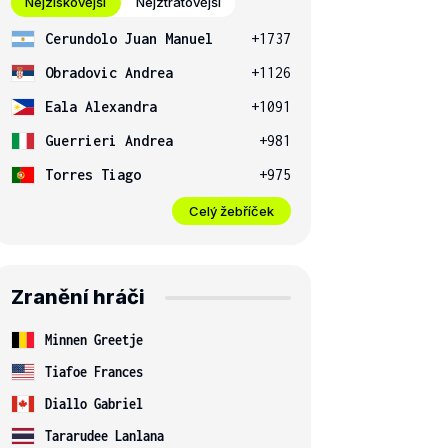
Nejziskovější
Nejztrátovější
Cerundolo Juan Manuel
+1737
Obradovic Andrea
+1126
Eala Alexandra
+1091
Guerrieri Andrea
+981
Torres Tiago
+975
Celý žebříček
Zranění hráči
Minnen Greetje
Tiafoe Frances
Diallo Gabriel
Tararudee Lanlana