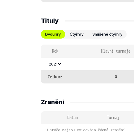
Tituly
Dvouhry
Čtyřhry
Smíšené čtyřhry
Rok
Hlavní turnaje
-
2021
Celkem:
0
Zranění
Datum
Turnaj
U hráče nejsou evidována žádná zranění.