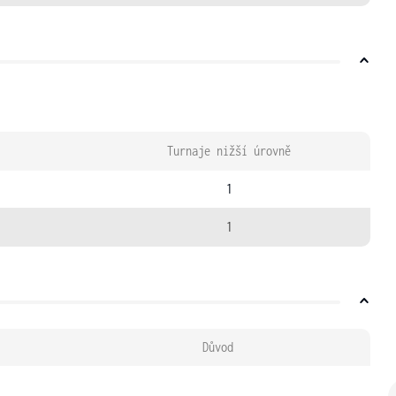
Turnaje nižší úrovně
1
1
Důvod