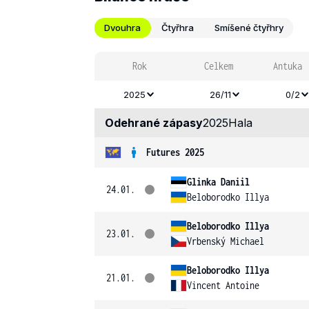
Dvouhra
Čtyřhra
Smíšené čtyřhry
Rok
Celkem
Antuka
2025
26/11
0/2
Odehrané zápasy
2025
Hala
Futures 2025
Glinka Daniil
24.01.
Beloborodko Illya
Beloborodko Illya
23.01.
Vrbenský Michael
Beloborodko Illya
21.01.
Vincent Antoine