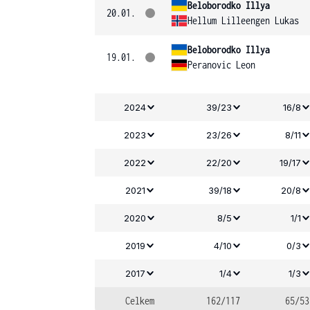
Beloborodko Illya
20.01.
Hellum Lilleengen Lukas
Beloborodko Illya
19.01.
Peranovic Leon
2024
39/23
16/8
2023
23/26
8/11
2022
22/20
19/17
2021
39/18
20/8
2020
8/5
1/1
2019
4/10
0/3
2017
1/4
1/3
Celkem
162/117
65/53