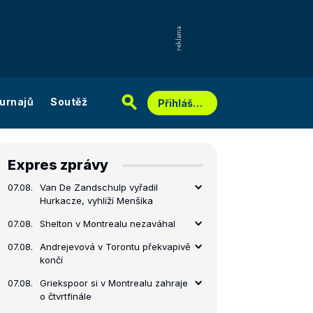
urnajů
Soutěž
Přihlášení
Expres zprávy
07.08.
Van De Zandschulp vyřadil
Hurkacze, vyhlíží Menšíka
07.08.
Shelton v Montrealu nezaváhal
07.08.
Andrejevová v Torontu překvapivě
končí
07.08.
Griekspoor si v Montrealu zahraje
o čtvrtfinále