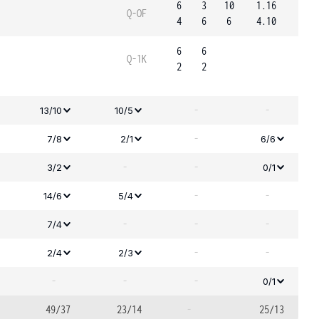
6
3
10
1.16
Q-OF
4
6
6
4.10
6
6
Q-1K
2
2
-
-
13/10
10/5
-
7/8
2/1
6/6
-
-
3/2
0/1
-
-
14/6
5/4
-
-
-
7/4
-
-
2/4
2/3
-
-
-
0/1
49/37
23/14
-
25/13