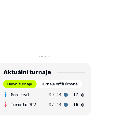
Aktuální turnaje
Hlavní turnaje
Turnaje nižší úrovně
Montreal
$9.4M
17
Toronto WTA
$7.4M
16