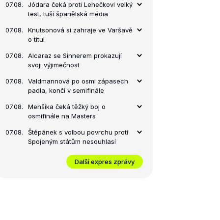
07.08.
Jódara čeká proti Lehečkovi velký
test, tuší španělská média
07.08.
Knutsonová si zahraje ve Varšavě
o titul
07.08.
Alcaraz se Sinnerem prokazují
svoji výjimečnost
07.08.
Valdmannová po osmi zápasech
padla, končí v semifinále
07.08.
Menšíka čeká těžký boj o
osmifinále na Masters
07.08.
Štěpánek s volbou povrchu proti
Spojeným státům nesouhlasí
Další expres zprávy