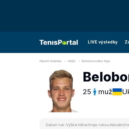
LIVE výsledky
Z
Hlavní stránka
Hráči
Beloborodko Illya
Belobor
25
muž
Uk
Datum nar.:
Výška:
Váha:
Hraje rukou:
Aktuální/ne