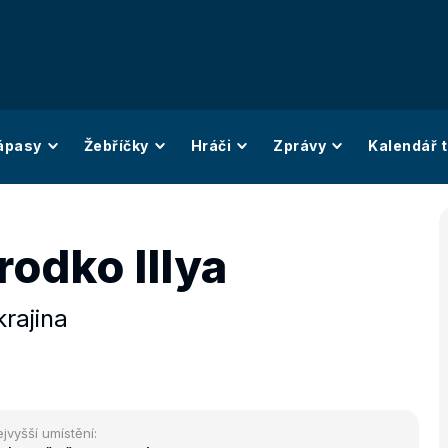
ápasy
Žebříčky
Hráči
Zprávy
Kalendář t
odko Illya
rajina
jvyšší umístění: