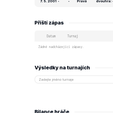
7. 5. 2001
-
-
Pravá
dvouhra: -
Příští zápas
Datum
Turnaj
Žádné nadcházející zápasy.
Výsledky na turnajích
Bilance hráče