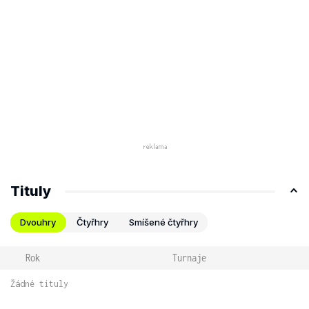
Tituly
Dvouhry
Čtyřhry
Smíšené čtyřhry
Rok
Turnaje
Žádné tituly