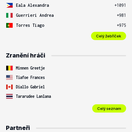
Eala Alexandra
+1091
Guerrieri Andrea
+981
Torres Tiago
+975
Celý žebříček
Zranění hráči
Minnen Greetje
Tiafoe Frances
Diallo Gabriel
Tararudee Lanlana
Celý seznam
Partneři