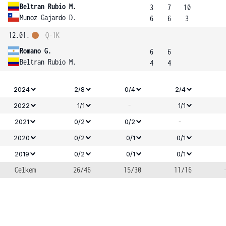
Beltran Rubio M.
3
7
10
Munoz Gajardo D.
6
6
3
12.01.
Q-1K
Romano G.
6
6
Beltran Rubio M.
4
4
2024
2/8
0/4
2/4
-
2022
1/1
1/1
-
2021
0/2
0/2
2020
0/2
0/1
0/1
2019
0/2
0/1
0/1
Celkem
26/46
15/30
11/16