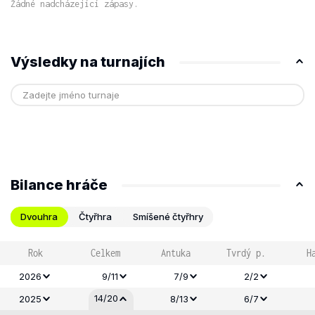
Žádné nadcházející zápasy.
Výsledky na turnajích
Bilance hráče
Dvouhra
Čtyřhra
Smíšené čtyřhry
Rok
Celkem
Antuka
Tvrdý p.
H
2026
9/11
7/9
2/2
14/20
2025
8/13
6/7