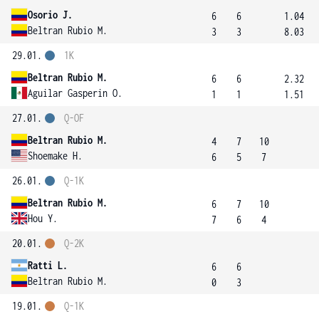
Osorio J.
6
6
1.04
Beltran Rubio M.
3
3
8.03
29.01.
1K
Beltran Rubio M.
6
6
2.32
Aguilar Gasperin O.
1
1
1.51
27.01.
Q-OF
Beltran Rubio M.
4
7
10
Shoemake H.
6
5
7
26.01.
Q-1K
Beltran Rubio M.
6
7
10
Hou Y.
7
6
4
20.01.
Q-2K
Ratti L.
6
6
Beltran Rubio M.
0
3
19.01.
Q-1K