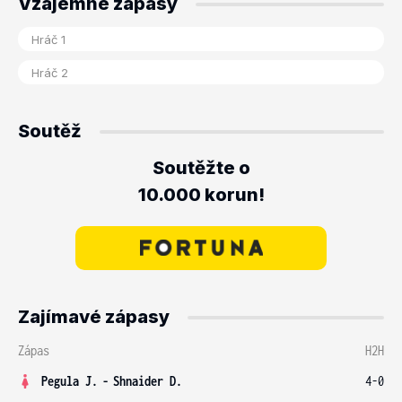
Vzájemné zápasy
Soutěž
Soutěžte o
10.000 korun!
Zajímavé zápasy
Zápas
H2H
Pegula J.
-
Shnaider D.
4-0