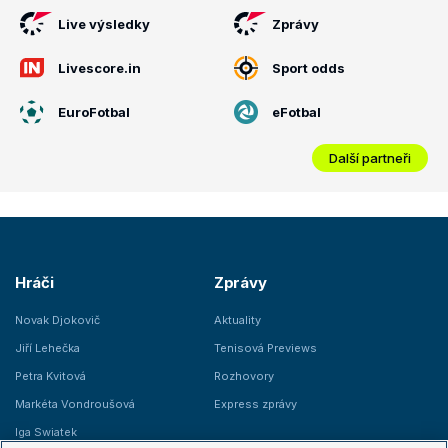
Live výsledky
Zprávy
Livescore.in
Sport odds
EuroFotbal
eFotbal
Další partneři
Hráči
Zprávy
Novak Djokovič
Aktuality
Jiří Lehečka
Tenisová Previews
Petra Kvitová
Rozhovory
Markéta Vondroušová
Express zprávy
Iga Swiatek