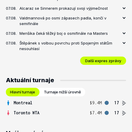
07.08.
Alcaraz se Sinnerem prokazují svoji výjimečnost
07.08.
Valdmannová po osmi zápasech padla, končí v
semifinále
07.08.
Menšíka čeká těžký boj o osmifinále na Masters
07.08.
Štěpánek s volbou povrchu proti Spojeným státům
nesouhlasí
Další expres zprávy
Aktuální turnaje
Hlavní turnaje
Turnaje nižší úrovně
Montreal
$9.4M
17
Toronto WTA
$7.4M
17