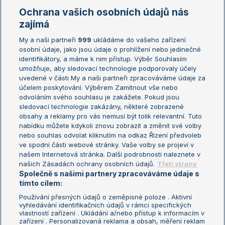
Marie Bouzková
Ochrana vašich osobních údajů nás
Žebříčky
Kalendář turnajů
zajímá
My a naši partneři
999
ukládáme do vašeho zařízení
Žebříček ATP (muži)
Australian Open
osobní údaje, jako jsou údaje o prohlížení nebo jedinečné
Žebříček WTA (ženy)
French Open
identifikátory, a máme k nim přístup. Výběr Souhlasím
umožňuje, aby sledovací technologie podporovaly účely
Sázkařský žebříček
Wimbledon
uvedené v části My a naši partneři zpracováváme údaje za
US Open
účelem poskytování. Výběrem Zamítnout vše nebo
odvoláním svého souhlasu je zakážete. Pokud jsou
Turnaj mistrů
sledovací technologie zakázány, některé zobrazené
Turnaj mistryň
obsahy a reklamy pro vás nemusí být tolik relevantní. Tuto
Aktualní trendy
nabídku můžete kdykoli znovu zobrazit a změnit své volby
nebo souhlas odvolat kliknutím na odkaz Řízení předvoleb
ve spodní části webové stránky. Vaše volby se projeví v
Fotbalové přestupy
našem Internetová stránka. Další podrobnosti naleznete v
Livesport Daily
našich Zásadách ochrany osobních údajů.
Třetí strany
Společně s našimi partnery zpracováváme údaje s
LS Prague Open
tímto cílem:
Používání přesných údajů o zeměpisné poloze . Aktivní
vyhledávání identifikačních údajů v rámci specifických
vlastností zařízení . Ukládání a/nebo přístup k informacím v
Podmínky užití
Nastavení soukromí
zařízení . Personalizovaná reklama a obsah, měření reklam
GDPR a žurnalistika
Reklama