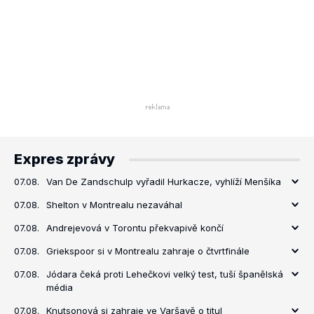
Expres zprávy
07.08.
Van De Zandschulp vyřadil Hurkacze, vyhlíží Menšíka
07.08.
Shelton v Montrealu nezaváhal
07.08.
Andrejevová v Torontu překvapivě končí
07.08.
Griekspoor si v Montrealu zahraje o čtvrtfinále
07.08.
Jódara čeká proti Lehečkovi velký test, tuší španělská
média
07.08.
Knutsonová si zahraje ve Varšavě o titul