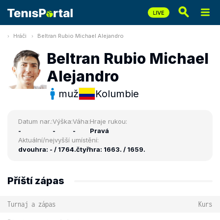
Hráči
Beltran Rubio Michael Alejandro
Beltran Rubio Michael
Alejandro
muž
Kolumbie
Datum nar.:
Výška:
Váha:
Hraje rukou:
-
-
-
Pravá
Aktuální/nejvyšší umístění:
dvouhra: - / 1764.
čtyřhra: 1663. / 1659.
Příští zápas
Turnaj a zápas
Kurs