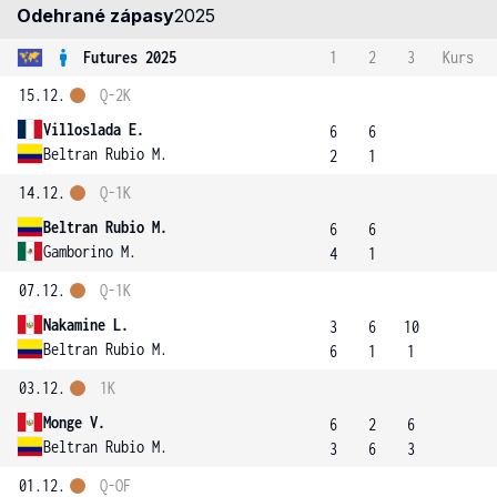
Odehrané zápasy
2025
Futures 2025
1
2
3
Kurs
15.12.
Q-2K
Villoslada E.
6
6
Beltran Rubio M.
2
1
14.12.
Q-1K
Beltran Rubio M.
6
6
Gamborino M.
4
1
07.12.
Q-1K
Nakamine L.
3
6
10
Beltran Rubio M.
6
1
1
03.12.
1K
Monge V.
6
2
6
Beltran Rubio M.
3
6
3
01.12.
Q-OF