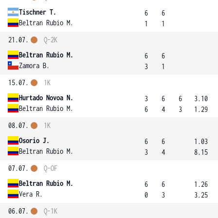
Tischner T.
6
6
Beltran Rubio M.
1
1
21.07.
Q-2K
Beltran Rubio M.
6
6
Zamora B.
3
1
15.07.
1K
Hurtado Novoa N.
3
6
6
3.10
Beltran Rubio M.
6
4
3
1.29
08.07.
1K
Osorio J.
6
6
1.03
Beltran Rubio M.
3
4
8.15
07.07.
Q-OF
Beltran Rubio M.
6
6
1.26
Vera R.
0
3
3.25
06.07.
Q-1K