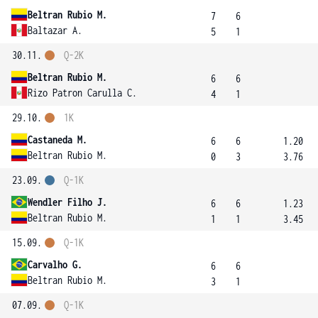
Beltran Rubio M.
7
6
Baltazar A.
5
1
30.11.
Q-2K
Beltran Rubio M.
6
6
Rizo Patron Carulla C.
4
1
29.10.
1K
Castaneda M.
6
6
1.20
Beltran Rubio M.
0
3
3.76
23.09.
Q-1K
Wendler Filho J.
6
6
1.23
Beltran Rubio M.
1
1
3.45
15.09.
Q-1K
Carvalho G.
6
6
Beltran Rubio M.
3
1
07.09.
Q-1K