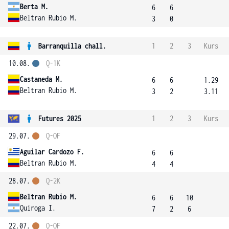
Berta M.
6
6
Beltran Rubio M.
3
0
Barranquilla chall.
1
2
3
Kurs
10.08.
Q-1K
Castaneda M.
6
6
1.29
Beltran Rubio M.
3
2
3.11
Futures 2025
1
2
3
Kurs
29.07.
Q-OF
Aguilar Cardozo F.
6
6
Beltran Rubio M.
4
4
28.07.
Q-2K
Beltran Rubio M.
6
6
10
Quiroga I.
7
2
6
22.07.
Q-OF