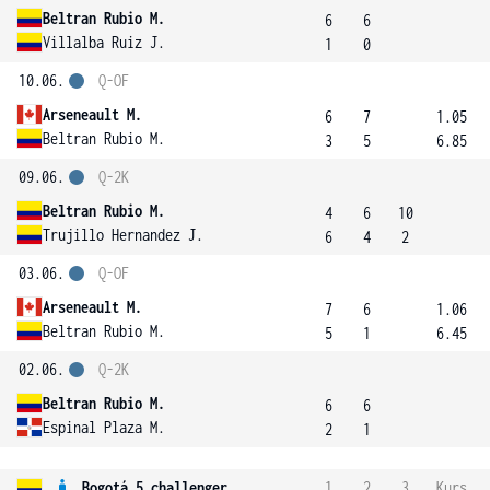
Beltran Rubio M.
6
6
Villalba Ruiz J.
1
0
10.06.
Q-OF
Arseneault M.
6
7
1.05
Beltran Rubio M.
3
5
6.85
09.06.
Q-2K
Beltran Rubio M.
4
6
10
Trujillo Hernandez J.
6
4
2
03.06.
Q-OF
Arseneault M.
7
6
1.06
Beltran Rubio M.
5
1
6.45
02.06.
Q-2K
Beltran Rubio M.
6
6
Espinal Plaza M.
2
1
Bogotá 5 challenger
1
2
3
Kurs