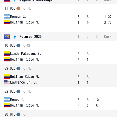
11.05.
Q-1K
Monzon I.
6
6
1.02
Beltran Rubio M.
1
0
8.77
Futures 2025
1
2
3
Kurs
10.02.
Q-OF
Linde Palacios S.
6
6
Beltran Rubio M.
3
1
09.02.
Q-1K
Beltran Rubio M.
6
6
Lawrence Jr. J.
1
1
02.02.
Q-1K
Meneo T.
6
6
10
Beltran Rubio M.
4
7
8
30.01.
OF