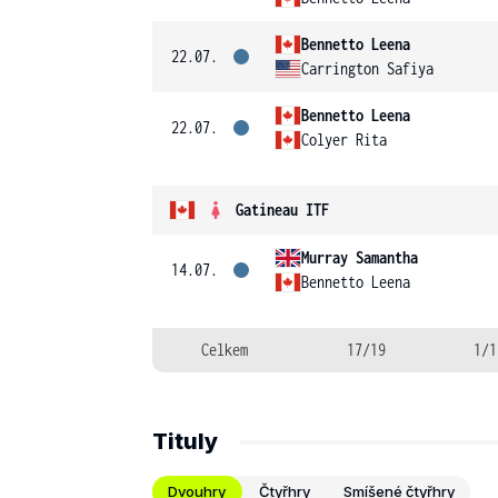
Bennetto Leena
22.07.
Carrington Safiya
Bennetto Leena
22.07.
Colyer Rita
Gatineau ITF
Murray Samantha
14.07.
Bennetto Leena
Celkem
17/19
1/1
Tituly
Dvouhry
Čtyřhry
Smíšené čtyřhry