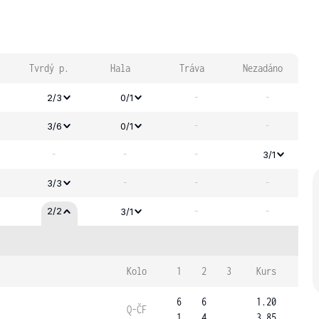
Tvrdý p.
Hala
Tráva
Nezadáno
-
-
2/3
0/1
-
-
3/6
0/1
-
-
-
3/1
-
-
-
3/3
-
-
2/2
3/1
Kolo
1
2
3
Kurs
6
6
1.20
Q-ČF
1
4
3.85