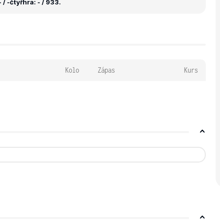
 / -
čtyřhra: - / 933.
Kolo
Zápas
Kurs