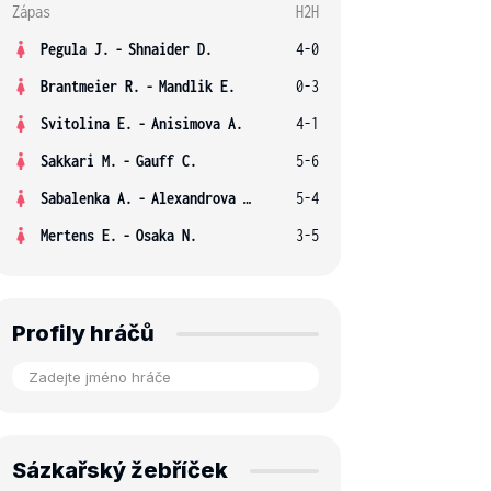
Zápas
H2H
Pegula J.
-
Shnaider D.
4-0
Brantmeier R.
-
Mandlik E.
0-3
Svitolina E.
-
Anisimova A.
4-1
Sakkari M.
-
Gauff C.
5-6
Sabalenka A.
-
Alexandrova E.
5-4
Mertens E.
-
Osaka N.
3-5
Profily hráčů
Sázkařský žebříček