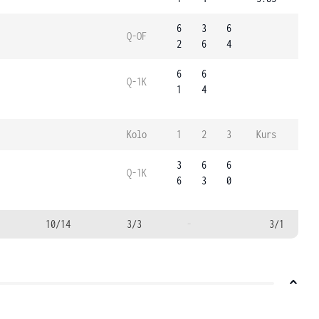
6
3
6
Q-OF
2
6
4
6
6
Q-1K
1
4
Kolo
1
2
3
Kurs
3
6
6
Q-1K
6
3
0
10/14
3/3
-
3/1