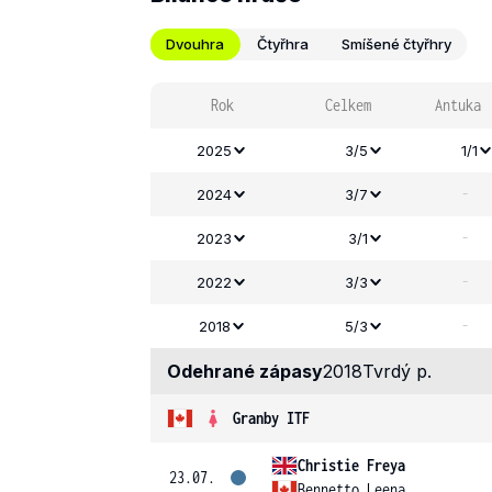
Dvouhra
Čtyřhra
Smíšené čtyřhry
Rok
Celkem
Antuka
2025
3/5
1/1
-
2024
3/7
-
2023
3/1
-
2022
3/3
-
2018
5/3
Odehrané zápasy
2018
Tvrdý p.
Granby ITF
Christie Freya
23.07.
Bennetto Leena