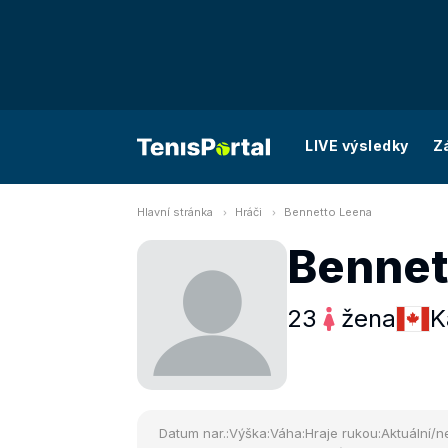
LIVE výsledky
Z
Hlavní stránka
Hráči
Bennetto Leena
Bennet
23
žena
K
Datum nar.:
Výška:
Váha:
Hraje rukou:
Aktuální/ne