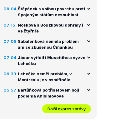
09:04
Štěpánek s volbou povrchu proti
Spojeným státům nesouhlasí
07:15
Nosková s Bouzkovou dohrály i
ve čtyřhře
07:08
Sabalenková neměla problém
ani se zkušenou Číňankou
07:04
Jódar vyřídil i Musettiho a vyzve
Lehečku
06:33
Lehečka neměl problém, v
Montrealu je v osmifinále
05:57
Bartůňková po třísetovém boji
podlehla Anisimovové
Další expres zprávy