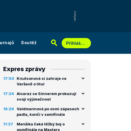
urnajů
Soutěž
Přihlášení
Expres zprávy
17:50
Knutsonová si zahraje ve
Varšavě o titul
17:24
Alcaraz se Sinnerem prokazují
svoji výjimečnost
16:26
Valdmannová po osmi zápasech
padla, končí v semifinále
11:37
Menšíka čeká těžký boj o
osmifinále na Masters