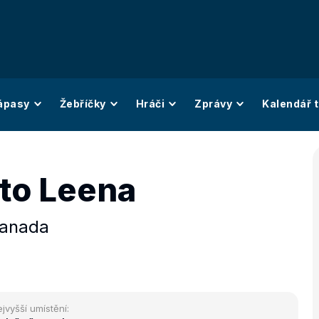
ápasy
Žebříčky
Hráči
Zprávy
Kalendář t
to Leena
anada
jvyšší umístění: