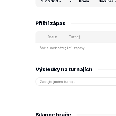
1. 7. 2003
-
-
Pravá
dvouhra: -
Příští zápas
Datum
Turnaj
Žádné nadcházející zápasy.
Výsledky na turnajích
Bilance hráče