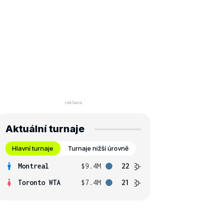
Aktuální turnaje
Hlavní turnaje
Turnaje nižší úrovně
Montreal
$9.4M
22
Toronto WTA
$7.4M
21