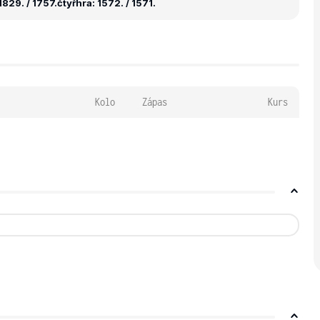
829. / 1757.
čtyřhra: 1572. / 1571.
Kolo
Zápas
Kurs