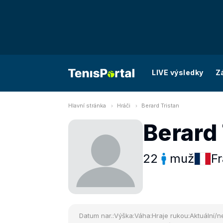
LIVE výsledky
Z
Hlavní stránka
Hráči
Berard Tristan
Berard 
22
muž
Fr
Datum nar.:
Výška:
Váha:
Hraje rukou:
Aktuální/ne