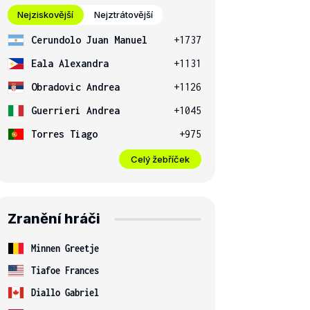
Nejziskovější
Nejztrátovější
Cerundolo Juan Manuel
+1737
Eala Alexandra
+1131
Obradovic Andrea
+1126
Guerrieri Andrea
+1045
Torres Tiago
+975
Celý žebříček
Zranění hráči
Minnen Greetje
Tiafoe Frances
Diallo Gabriel