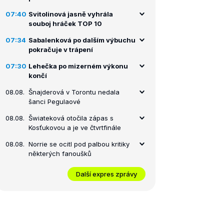
07:40
Svitolinová jasně vyhrála
souboj hráček TOP 10
07:34
Sabalenková po dalším výbuchu
pokračuje v trápení
07:30
Lehečka po mizerném výkonu
končí
08.08.
Šnajderová v Torontu nedala
šanci Pegulaové
08.08.
Šwiateková otočila zápas s
Kosťukovou a je ve čtvrtfinále
08.08.
Norrie se ocitl pod palbou kritiky
některých fanoušků
Další expres zprávy