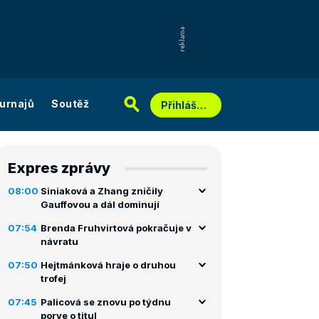
urnajů
Soutěž
Přihlášení
Expres zprávy
08:00
Siniaková a Zhang zničily
Gauffovou a dál dominují
07:54
Brenda Fruhvirtová pokračuje v
návratu
07:50
Hejtmánková hraje o druhou
trofej
07:45
Palicová se znovu po týdnu
porve o titul