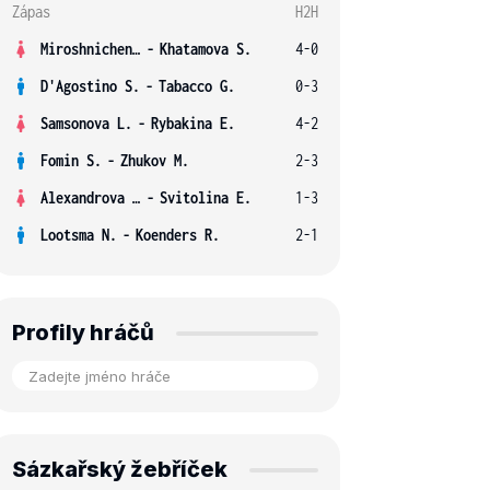
Zápas
H2H
Miroshnichenko V.
-
Khatamova S.
4-0
D'Agostino S.
-
Tabacco G.
0-3
Samsonova L.
-
Rybakina E.
4-2
Fomin S.
-
Zhukov M.
2-3
Alexandrova E.
-
Svitolina E.
1-3
Lootsma N.
-
Koenders R.
2-1
Profily hráčů
Sázkařský žebříček