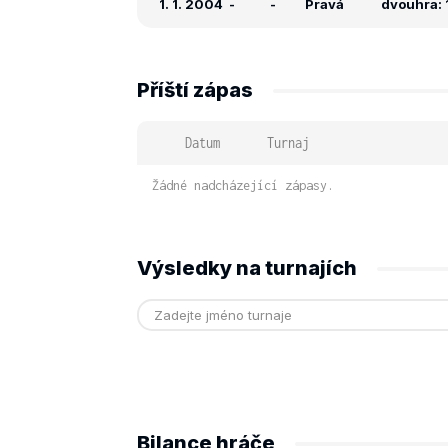
1. 1. 2004
-
-
Pravá
dvouhra: 1
Příští zápas
Datum
Turnaj
Žádné nadcházející zápasy.
Výsledky na turnajích
Bilance hráče