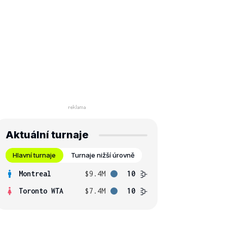
Aktuální turnaje
Hlavní turnaje
Turnaje nižší úrovně
Montreal
$9.4M
10
Toronto WTA
$7.4M
10