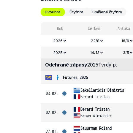
Dvouhra
Čtyřhra
Smíšené čtyřhry
Rok
Celkem
Antuka
2026
22/8
16/6
2025
14/13
3/5
Odehrané zápasy
2025
Tvrdý p.
Futures 2025
Sakellaridis Dimitris
03.02.
Berard Tristan
Berard Tristan
02.02.
Brown Alexander
Stuurman Roland
27.01.