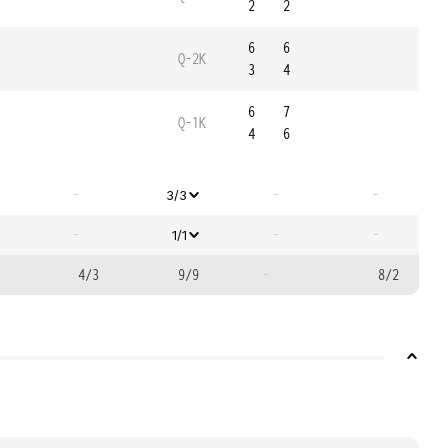
2
2
6
6
Q-2K
3
4
6
7
Q-1K
4
6
-
-
-
3/3
-
-
-
1/1
4/3
9/9
-
8/2