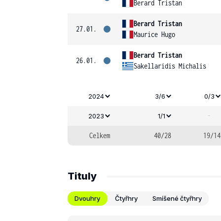
Berard Tristan
Berard Tristan
27.01.
Maurice Hugo
Berard Tristan
26.01.
Sakellaridis Michalis
2024
3/6
0/3
-
2023
1/1
Celkem
40/28
19/14
Tituly
Dvouhry
Čtyřhry
Smíšené čtyřhry