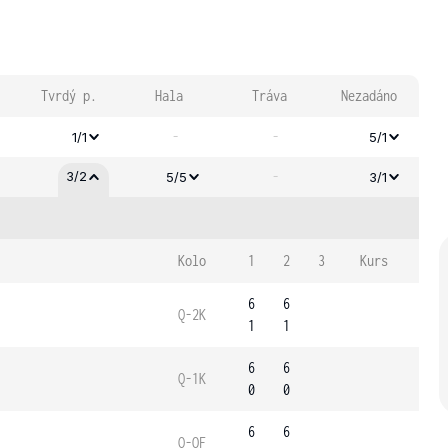
Tvrdý p.
Hala
Tráva
Nezadáno
-
-
1/1
5/1
-
3/2
5/5
3/1
Kolo
1
2
3
Kurs
6
6
Q-2K
1
1
6
6
Q-1K
0
0
6
6
Q-OF