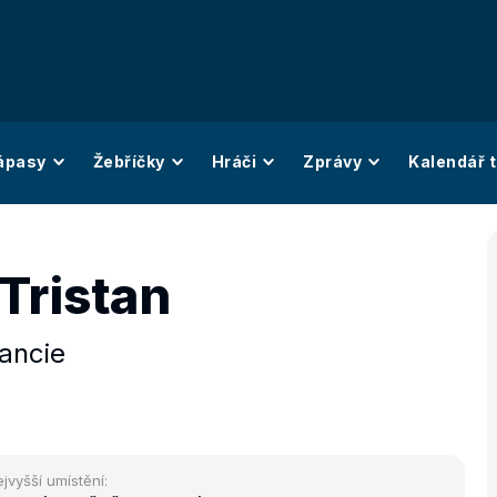
ápasy
Žebříčky
Hráči
Zprávy
Kalendář t
Tristan
ancie
jvyšší umístění: