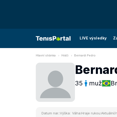
LIVE výsledky
Z
Hlavní stránka
Hráči
Bernardi Pedro
Bernar
35
muž
Br
Datum nar.:
Výška:
Váha:
Hraje rukou:
Aktuální/n