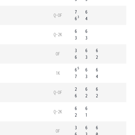
7
6
Q-OF
3
6
4
6
6
Q-2K
3
3
3
6
6
OF
6
3
2
5
6
6
6
1K
7
3
4
2
6
6
Q-OF
6
2
2
6
6
Q-2K
2
1
3
6
6
OF
6
3
0