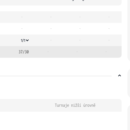
-
-
-
-
-
-
-
-
-
-
-
1/1
37/30
-
-
-
Turnaje nižší úrovně