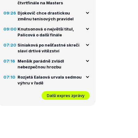
čtvrtfinále na Masters
09:26
Djokovič chce drastickou
změnu tenisových pravidel
09:00
Knutsonová o největší titul,
Palicová o další finále
07:20
Siniaková po nešťastné skreči
slaví drtivé vítězství
07:16
Menšík parádně zvládl
nebezpečnou hrozbu
07:10
Rozjetá Ealaová urvala sedmou
výhru v řadě
Další expres zprávy