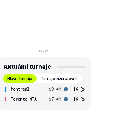
Aktuální turnaje
Hlavní turnaje
Turnaje nižší úrovně
Montreal
$9.4M
16
Toronto WTA
$7.4M
16