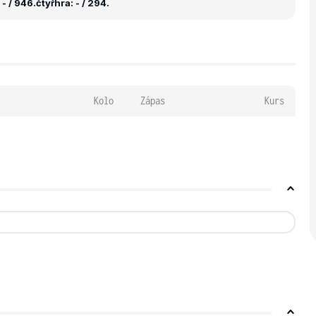
- / 946.
čtyřhra: - / 294.
Kolo
Zápas
Kurs