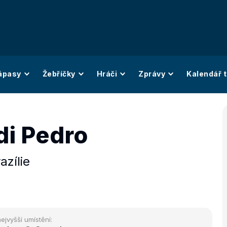
ápasy
Žebříčky
Hráči
Zprávy
Kalendář t
di Pedro
azílie
ejvyšší umístění: