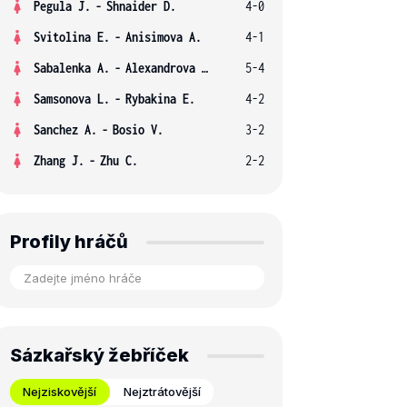
Pegula J.
-
Shnaider D.
4-0
Svitolina E.
-
Anisimova A.
4-1
Sabalenka A.
-
Alexandrova E.
5-4
Samsonova L.
-
Rybakina E.
4-2
Sanchez A.
-
Bosio V.
3-2
Zhang J.
-
Zhu C.
2-2
Profily hráčů
Sázkařský žebříček
Nejziskovější
Nejztrátovější