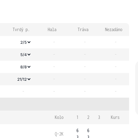
Tvrdý p.
Hala
Tráva
Nezadáno
-
-
-
2/5
-
-
-
5/4
-
-
-
8/8
-
-
-
21/12
-
-
-
-
Kolo
1
2
3
Kurs
6
6
Q-2K
3
3