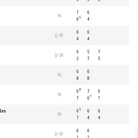
7
6
1K
5
6
4
6
6
Q-OF
4
4
6
5
7
Q-2K
2
7
5
6
6
1K
0
0
0
6
7
6
1K
7
7
6
1
5
les
6
6
6
1K
7
4
4
6
6
Q-OF
1
1