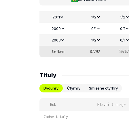
2011
1/2
1/2
2009
0/1
0/1
2008
1/2
0/1
Celkem
87/92
50/62
Tituly
Dvouhry
Čtyřhry
Smíšené čtyřhry
Rok
Hlavní turnaje
Žádné tituly