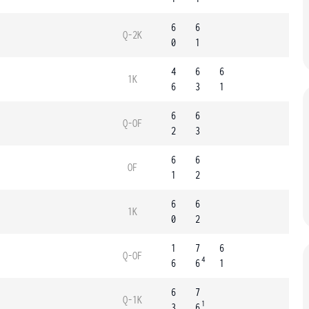
6
6
Q-2K
0
1
4
6
6
1K
6
3
1
6
6
Q-OF
2
3
6
6
OF
1
2
6
6
1K
0
2
1
7
6
Q-OF
4
6
6
1
6
7
Q-1K
1
3
6