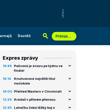
urnajů
Soutěž
Přihlášení
Expres zprávy
16:49
Palicová je znovu po týdnu ve
finále!
16:14
Knutsonová největší titul
nezískala
16:00
Přehled Masters v Cincinnati
13:29
Krádež v přímém přenosu
12:45
Lehečku čeká těžký boj o