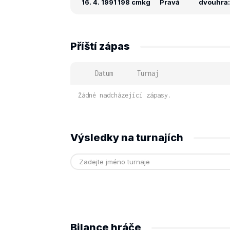
16. 4. 1991
198 cm
kg
Pravá
dvouhra: 
Příští zápas
Datum
Turnaj
Žádné nadcházející zápasy.
Výsledky na turnajích
Bilance hráče