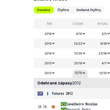
Dvouhra
Čtyřhra
Smíšené čtyřhry
Rok
Celkem
Antuka
2016
4/10
2/5
2015
13/22
8/18
2014
31/26
23/18
2013
25/19
4/7
12/10
2012
12/10
Odehrané zápasy
2012
Futures 2012
Cavalheiro Nicolas
28.10.
Bernardi Pedro