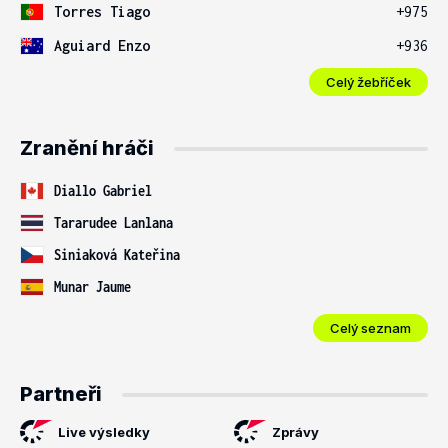
Torres Tiago
+975
Aguiard Enzo
+936
Celý žebříček
Zranění hráči
Diallo Gabriel
Tararudee Lanlana
Siniaková Kateřina
Munar Jaume
Celý seznam
Partneři
Live výsledky
Zprávy