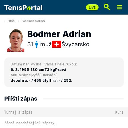
Hráči
Bodmer Adrian
Bodmer Adrian
31
muž
Švýcarsko
Datum nar.:
Výška:
Váha:
Hraje rukou:
6. 3. 1995
180 cm
73 kg
Pravá
Aktuální/nejvyšší umístění:
dvouhra: - / 455.
čtyřhra: - / 292.
Příští zápas
Turnaj a zápas
Kurs
Žádné nadcházející zápasy.