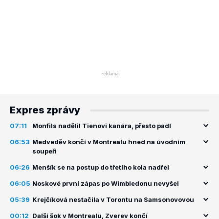
Expres zprávy
07:11
Monfils nadělil Tienovi kanára, přesto padl
06:53
Medveděv končí v Montrealu hned na úvodním
soupeři
06:26
Menšík se na postup do třetího kola nadřel
06:05
Noskové první zápas po Wimbledonu nevyšel
05:39
Krejčíková nestačila v Torontu na Samsonovovou
00:12
Další šok v Montrealu, Zverev končí