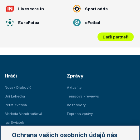
Livescore.in
Sport odds
EuroFotbal
eFotbal
Další partneři
Hráči
Zprávy
Novak Djokovič
Aktuality
Jiří Lehečka
Tenisová Previews
Petra Kvitová
Rozhovory
Markéta Vondroušová
Express zprávy
Iga Swiatek
Marie Bouzková
Ochrana vašich osobních údajů nás