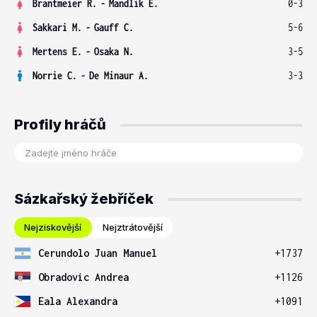
Brantmeier R.
-
Mandlik E.
0-3
Sakkari M.
-
Gauff C.
5-6
Mertens E.
-
Osaka N.
3-5
Norrie C.
-
De Minaur A.
3-3
Profily hráčů
Sázkařský žebříček
Nejziskovější
Nejztrátovější
Cerundolo Juan Manuel
+1737
Obradovic Andrea
+1126
Eala Alexandra
+1091