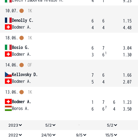
4
1
9.23
10.07.
1K
Denolly C.
6
6
1.15
Bodmer A.
4
4
4.48
18.06.
1K
Bosio G.
6
7
3.04
1
Bodmer A.
3
6
1.30
14.06.
OF
Kellovsky D.
7
6
1.66
Bodmer A.
5
4
2.07
13.06.
1K
Bodmer A.
1
7
6
1.23
7
Boros A.
6
6
4
3.50
-
2023
5/2
5/2
2022
24/10
9/5
15/5