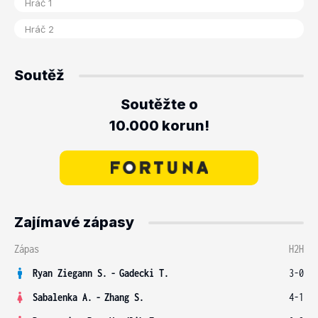
Soutěž
Soutěžte o
10.000 korun!
Zajímavé zápasy
Zápas
H2H
Ryan Ziegann S.
-
Gadecki T.
3-0
Sabalenka A.
-
Zhang S.
4-1