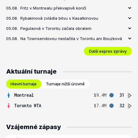
05.08.
Fritz v Montrealu překvapivě končí
05.08.
Rybakinová zvládla bitvu s Kasatkinovou
05.08.
Pegulaová v Torontu začala obratem
05.08.
Na Townsendovou nestačila v Torontu ani Bouzková
Další expres zprávy
Aktuální turnaje
Hlavní turnaje
Turnaje nižší úrovně
Montreal
$9.4M
31
Toronto WTA
$7.4M
32
Vzájemné zápasy