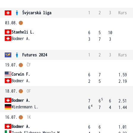
Švýcarská liga
1
2
3
Kurs
03.08.
Staeheli L.
6
5
10
Bodmer A.
3
7
3
Futures 2024
1
2
3
Kurs
19.07.
ČF
Corwin F.
6
7
1.59
Bodmer A.
2
5
2.19
18.07.
OF
5
Bodmer A.
7
6
6
2.51
4
Wiedenmann L.
6
7
4
1.44
16.07.
1K
Bodmer A.
6
6
1.01
Zvech Flaborea Mreule M.