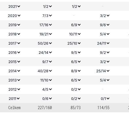
-
2021
1/2
1/2
-
2020
7/3
3/2
2019
17/16
6/9
9/6
2018
19/21
10/11
5/4
2017
50/26
25/10
24/11
2016
24/14
9/5
9/2
2015
9/7
6/5
3/2
2014
40/28
8/9
25/14
2013
11/10
6/5
5/4
-
2012
4/5
0/2
2011
0/6
0/2
0/1
Celkem
227/160
85/73
114/55