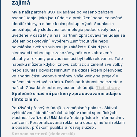
Žebříčky
Kalendář turnajů
zajímá
My a naši partneři
997
ukládáme do vašeho zařízení
Žebříček ATP (muži)
Australian Open
osobní údaje, jako jsou údaje o prohlížení nebo jedinečné
Žebříček WTA (ženy)
French Open
identifikátory, a máme k nim přístup. Výběr Souhlasím
umožňuje, aby sledovací technologie podporovaly účely
Sázkařský žebříček
Wimbledon
uvedené v části My a naši partneři zpracováváme údaje za
US Open
účelem poskytování. Výběrem Zamítnout vše nebo
odvoláním svého souhlasu je zakážete. Pokud jsou
Turnaj mistrů
sledovací technologie zakázány, některé zobrazené
Turnaj mistryň
obsahy a reklamy pro vás nemusí být tolik relevantní. Tuto
Aktualní trendy
nabídku můžete kdykoli znovu zobrazit a změnit své volby
nebo souhlas odvolat kliknutím na odkaz Řízení předvoleb
ve spodní části webové stránky. Vaše volby se projeví v
Fotbalové přestupy
našem Internetová stránka. Další podrobnosti naleznete v
Livesport Daily
našich Zásadách ochrany osobních údajů.
Třetí strany
Společně s našimi partnery zpracováváme údaje s
LS Prague Open
tímto cílem:
Používání přesných údajů o zeměpisné poloze . Aktivní
vyhledávání identifikačních údajů v rámci specifických
vlastností zařízení . Ukládání a/nebo přístup k informacím v
Podmínky užití
Nastavení soukromí
zařízení . Personalizovaná reklama a obsah, měření reklam
GDPR a žurnalistika
Reklama
a obsahu, průzkum publika a rozvoj služeb .
Informace o zpracování osobních
Kontakt
Seznam partnerů (dodavatelů)
údajů