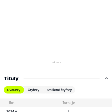
Tituly
Dvouhry
Čtyřhry
Smíšené čtyřhry
Rok
Turnaje
1
2024