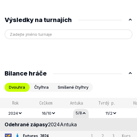
Výsledky na turnajích
Bilance hráče
Dvouhra
Čtyřhra
Smíšené čtyřhry
Rok
Celkem
Antuka
Tvrdý p.
H
5/8
2024
16/10
11/2
Odehrané zápasy
2024
Antuka
Futures 2024
1
2
3
Kurs