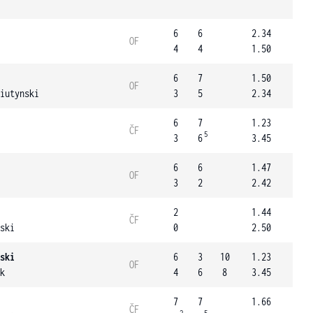
6
6
2.34
OF
4
4
1.50
6
7
1.50
OF
iutynski
3
5
2.34
6
7
1.23
ČF
5
3
6
3.45
6
6
1.47
OF
3
2
2.42
2
1.44
ČF
ski
0
2.50
ski
6
3
10
1.23
OF
k
4
6
8
3.45
7
7
1.66
ČF