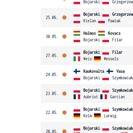
Bojarski
/
Grzegorzew
Bojarski
/
Grzegorzew
25.06.
Kielan
/
Pawlak
Halmos
/
Kovacs
30.05.
Bojarski
/
Filar
Bojarski
/
Filar
27.05.
Weis
/
Wessels
Kaukovalta
/
Vasa
24.05.
Bojarski
/
Szymkowiak
Bojarski
/
Szymkowiak
23.05.
Aubriot
/
Garcian
Bojarski
/
Szymkowiak
22.05.
Kelm
/
Larwig
Bojarski
/
Szymkowiak
20.05.