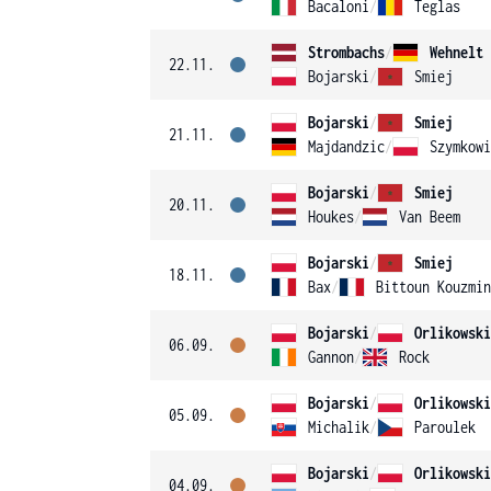
Bacaloni
/
Teglas
Strombachs
/
Wehnelt
22.11.
Bojarski
/
Smiej
Bojarski
/
Smiej
21.11.
Majdandzic
/
Szymkowi
Bojarski
/
Smiej
20.11.
Houkes
/
Van Beem
Bojarski
/
Smiej
18.11.
Bax
/
Bittoun Kouzmin
Bojarski
/
Orlikowski
06.09.
Gannon
/
Rock
Bojarski
/
Orlikowski
05.09.
Michalik
/
Paroulek
Bojarski
/
Orlikowski
04.09.