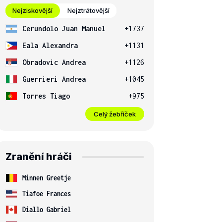
Nejziskovější
Nejztrátovější
Cerundolo Juan Manuel
+1737
Eala Alexandra
+1131
Obradovic Andrea
+1126
Guerrieri Andrea
+1045
Torres Tiago
+975
Celý žebříček
Zranění hráči
Minnen Greetje
Tiafoe Frances
Diallo Gabriel