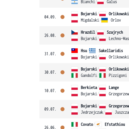
Bianchi
/
Galus
Bojarski
/
Orlikowski
04.09.
Migdalski
/
Orlov
Hrazdil
/
Szajrych
26.08.
Bojarski
/
Lechno-Was
Hsu
/
Sakellaridis
31.07.
Bojarski
/
Orlikowski
Bojarski
/
Orlikowski
30.07.
Gandolfi
/
Pizzigoni
Berkieta
/
Lange
10.07.
Bojarski
/
Grzegorzew
Bojarski
/
Grzegorzew
09.07.
Jedrzejczak
/
Juszcza
Covato
/
Efstathiou
26.06.