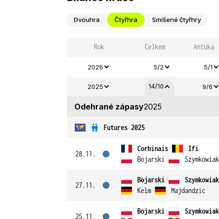
Dvouhra
Čtyřhra
Smíšené čtyřhry
Rok
Celkem
Antuka
2026
5/2
5/1
14/10
2025
9/6
Odehrané zápasy
2025
Futures 2025
Corbinais
/
Ifi
28.11.
Bojarski
/
Szymkowiak
Bojarski
/
Szymkowiak
27.11.
Kelm
/
Majdandzic
Bojarski
/
Szymkowiak
25.11.