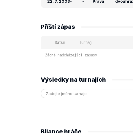
22. 7. 2003
-
-
Pravá
dvouhra:
Příští zápas
Datum
Turnaj
Žádné nadcházející zápasy.
Výsledky na turnajích
Bilance hráče