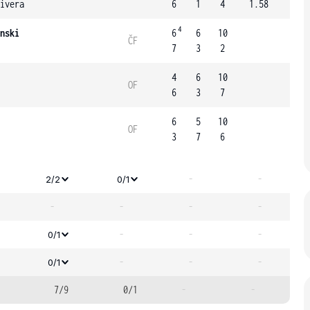
ivera
6
1
4
1.58
4
nski
6
6
10
ČF
7
3
2
4
6
10
OF
6
3
7
6
5
10
OF
3
7
6
-
-
2/2
0/1
-
-
-
-
-
-
-
0/1
-
-
-
0/1
7/9
0/1
-
-