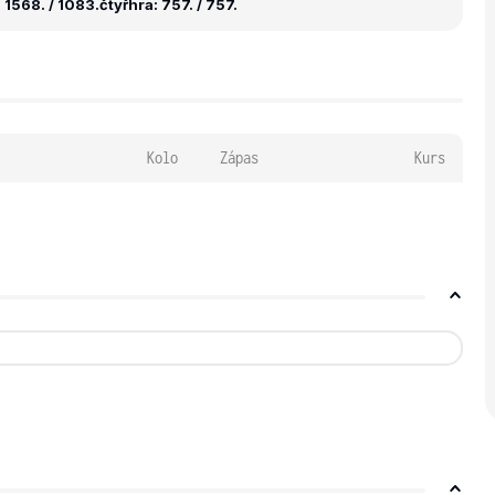
 1568. / 1083.
čtyřhra: 757. / 757.
Kolo
Zápas
Kurs