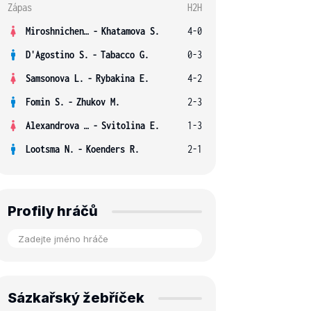
Zápas
H2H
Miroshnichenko V.
-
Khatamova S.
4-0
D'Agostino S.
-
Tabacco G.
0-3
Samsonova L.
-
Rybakina E.
4-2
Fomin S.
-
Zhukov M.
2-3
Alexandrova E.
-
Svitolina E.
1-3
Lootsma N.
-
Koenders R.
2-1
Profily hráčů
Sázkařský žebříček