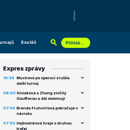
urnajů
Soutěž
Přihlášení
Expres zprávy
10:36
Muchová po operaci zrušila
další turnaj
08:00
Siniaková a Zhang zničily
Gauffovou a dál dominují
07:54
Brenda Fruhvirtová pokračuje v
návratu
07:50
Hejtmánková hraje o druhou
trofej