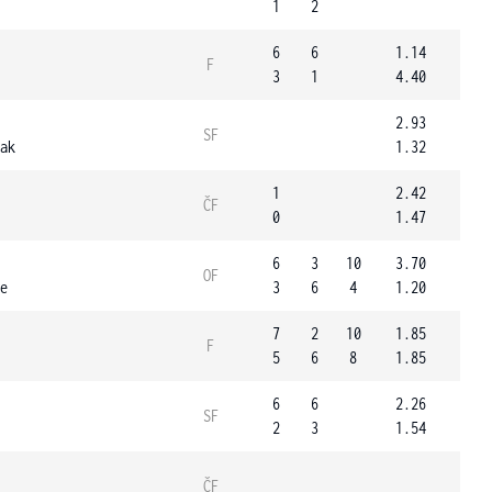
1
2
6
6
1.14
F
3
1
4.40
2.93
SF
ak
1.32
1
2.42
ČF
0
1.47
6
3
10
3.70
OF
e
3
6
4
1.20
7
2
10
1.85
F
5
6
8
1.85
6
6
2.26
SF
2
3
1.54
ČF