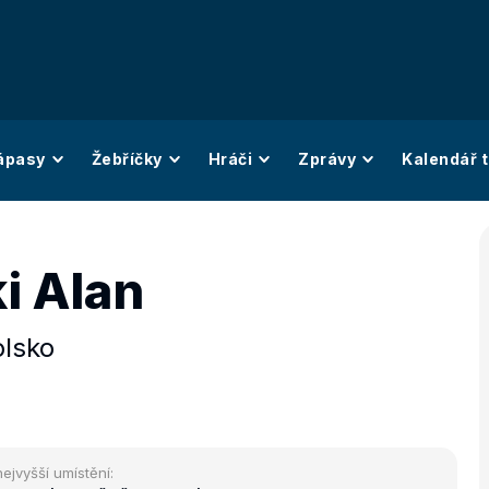
ápasy
Žebříčky
Hráči
Zprávy
Kalendář t
i Alan
olsko
nejvyšší umístění: