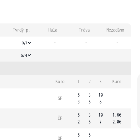
Tvrdý p.
Hala
Tráva
Nezadáno
-
-
-
0/1
-
-
-
5/4
Kolo
1
2
3
Kurs
6
3
10
SF
3
6
8
6
3
10
1.66
ČF
2
6
7
2.06
6
6
OF