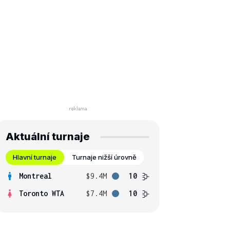
Aktuální turnaje
Hlavní turnaje
Turnaje nižší úrovně
Montreal
$9.4M
10
Toronto WTA
$7.4M
10