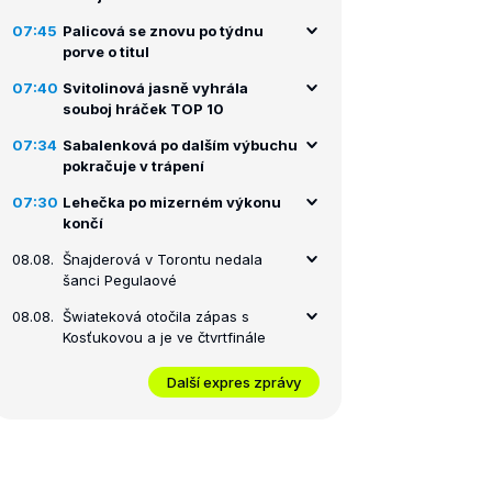
07:45
Palicová se znovu po týdnu
porve o titul
07:40
Svitolinová jasně vyhrála
souboj hráček TOP 10
07:34
Sabalenková po dalším výbuchu
pokračuje v trápení
07:30
Lehečka po mizerném výkonu
končí
08.08.
Šnajderová v Torontu nedala
šanci Pegulaové
08.08.
Šwiateková otočila zápas s
Kosťukovou a je ve čtvrtfinále
Další expres zprávy