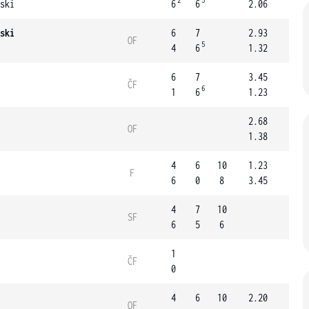
2
5
ski
6
6
2.06
ski
6
7
2.93
OF
5
4
6
1.32
6
7
3.45
ČF
6
1
6
1.23
2.68
OF
1.38
4
6
10
1.23
F
6
0
8
3.45
4
7
10
SF
6
5
6
1
ČF
0
4
6
10
2.20
OF