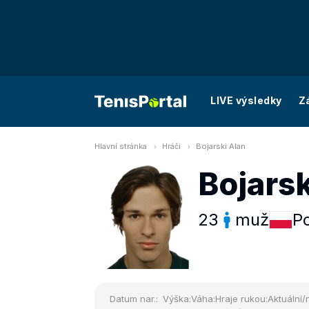
LIVE výsledky
Z
Hlavní stránka
Hráči
Bojarski Alan
Bojarsk
23
muž
P
Datum nar.:
Výška:
Váha:
Hraje rukou:
Aktuální/