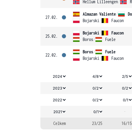
Hellum Lilleengen
/
R
Almazan Valiente
/
Do
27.02.
Bojarski
/
Faucon
Bojarski
/
Faucon
25.02.
Boros
/
Fuele
Boros
/
Fuele
22.02.
Bojarski
/
Faucon
2024
4/8
2/5
2023
0/2
0/2
2022
0/2
0/1
-
2021
0/1
Celkem
23/25
16/15