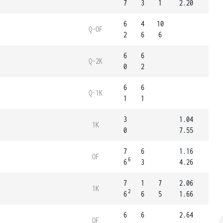
7
3
1
2.20
6
4
10
Q-OF
2
6
6
6
6
Q-2K
0
2
6
6
Q-1K
1
1
3
1.04
1K
0
7.55
7
6
1.16
OF
6
6
3
4.26
7
1
7
2.06
1K
2
6
6
5
1.66
6
6
2.64
OF