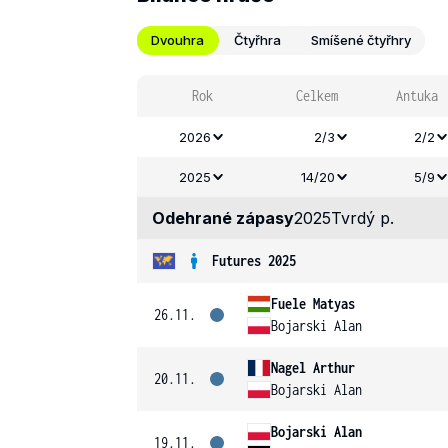
Dvouhra
Čtyřhra
Smíšené čtyřhry
Rok
Celkem
Antuka
2026
2/3
2/2
2025
14/20
5/9
Odehrané zápasy
2025
Tvrdý p.
Futures 2025
Fuele Matyas
26.11.
Bojarski Alan
Nagel Arthur
20.11.
Bojarski Alan
Bojarski Alan
19.11.