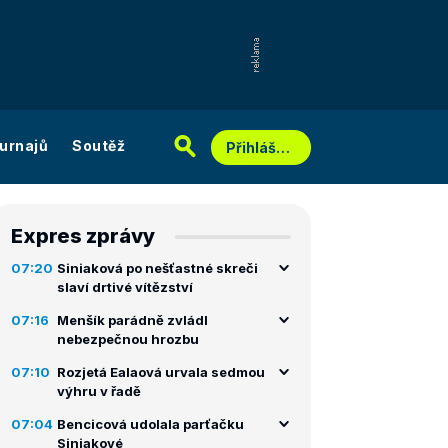
urnajů
Soutěž
Přihlášení
Expres zprávy
07:20
Siniaková po nešťastné skreči
slaví drtivé vítězství
07:16
Menšík parádně zvládl
nebezpečnou hrozbu
07:10
Rozjetá Ealaová urvala sedmou
výhru v řadě
07:04
Bencicová udolala parťačku
Siniakové