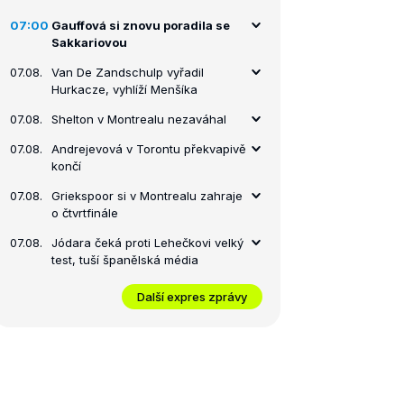
07:00
Gauffová si znovu poradila se
Sakkariovou
07.08.
Van De Zandschulp vyřadil
Hurkacze, vyhlíží Menšíka
07.08.
Shelton v Montrealu nezaváhal
07.08.
Andrejevová v Torontu překvapivě
končí
07.08.
Griekspoor si v Montrealu zahraje
o čtvrtfinále
07.08.
Jódara čeká proti Lehečkovi velký
test, tuší španělská média
Další expres zprávy