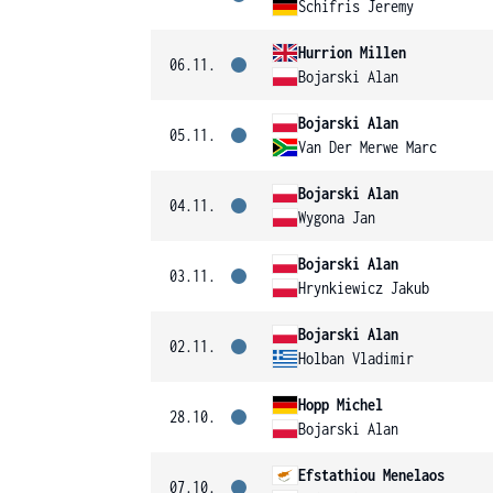
Schifris Jeremy
Hurrion Millen
06.11.
Bojarski Alan
Bojarski Alan
05.11.
Van Der Merwe Marc
Bojarski Alan
04.11.
Wygona Jan
Bojarski Alan
03.11.
Hrynkiewicz Jakub
Bojarski Alan
02.11.
Holban Vladimir
Hopp Michel
28.10.
Bojarski Alan
Efstathiou Menelaos
07.10.