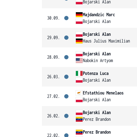
Bojarski Alan
Majdandzic Marc
30.09.
Bojarski Alan
Bojarski Alan
29.09.
Haus Julius Maximilian
Bojarski Alan
28.09.
Nabokin Artyom
Potenza Luca
26.03.
Bojarski Alan
Efstathiou Menelaos
27.02.
Bojarski Alan
Bojarski Alan
26.02.
Perez Brandon
Perez Brandon
22.02.