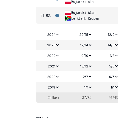
Bojarski Alan
Bojarski Alan
21.02.
De Klerk Reuben
2024
22/15
12/9
2023
19/14
14/8
2022
9/10
1/3
2021
18/12
5/6
2020
2/7
0/5
2019
1/1
1/1
Celkem
87/82
40/43