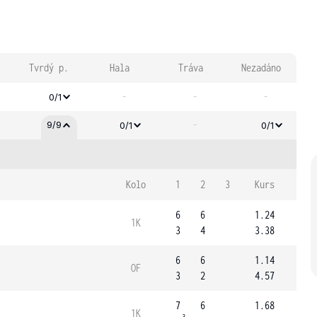
Tvrdý p.
Hala
Tráva
Nezadáno
-
-
-
0/1
-
9/9
0/1
0/1
Kolo
1
2
3
Kurs
6
6
1.24
1K
3
4
3.38
6
6
1.14
OF
3
2
4.57
7
6
1.68
1K