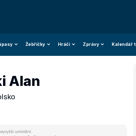
ápasy
Žebříčky
Hráči
Zprávy
Kalendář t
i Alan
olsko
nejvyšší umístění: