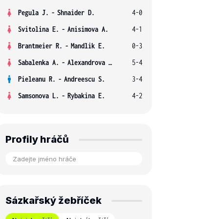
Pegula J.
-
Shnaider D.
4-0
Svitolina E.
-
Anisimova A.
4-1
Brantmeier R.
-
Mandlik E.
0-3
Sabalenka A.
-
Alexandrova E.
5-4
Pieleanu R.
-
Andreescu S.
3-4
Samsonova L.
-
Rybakina E.
4-2
Profily hráčů
Sázkařský žebříček