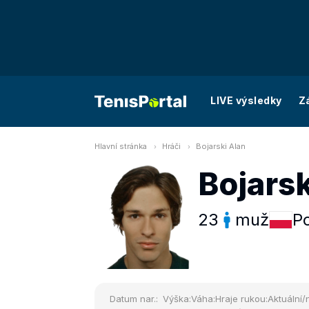
LIVE výsledky
Z
Hlavní stránka
Hráči
Bojarski Alan
Bojarsk
23
muž
P
Datum nar.:
Výška:
Váha:
Hraje rukou:
Aktuální/