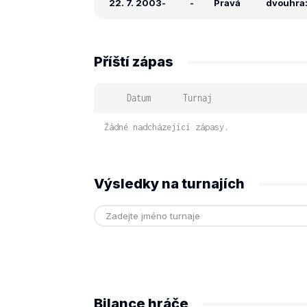
22. 7. 2003
-
-
Pravá
dvouhra:
Příští zápas
Datum
Turnaj
Žádné nadcházející zápasy.
Výsledky na turnajích
Bilance hráče