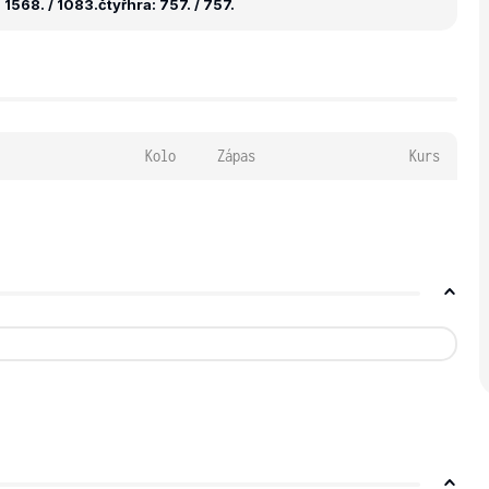
 1568. / 1083.
čtyřhra: 757. / 757.
Kolo
Zápas
Kurs