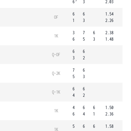
3
6
3
2.03
6
6
1.54
OF
1
3
2.26
3
7
6
2.38
1K
6
5
3
1.48
6
6
Q-OF
3
2
7
6
Q-2K
5
3
6
6
Q-1K
4
2
4
6
6
1.50
1K
6
4
1
2.36
5
6
6
1.58
1K