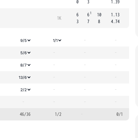
0
3
1.39
1
6
6
10
1.13
1K
3
7
8
4.74
-
-
9/5
1/1
-
-
-
5/6
-
-
-
8/7
-
-
-
13/6
-
-
-
2/2
-
-
-
-
46/36
1/2
-
0/1