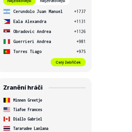
Nejziskovější
Nejztrátovější
Cerundolo Juan Manuel
+1737
Eala Alexandra
+1131
Obradovic Andrea
+1126
Guerrieri Andrea
+981
Torres Tiago
+975
Celý žebříček
Zranění hráči
Minnen Greetje
Tiafoe Frances
Diallo Gabriel
Tararudee Lanlana