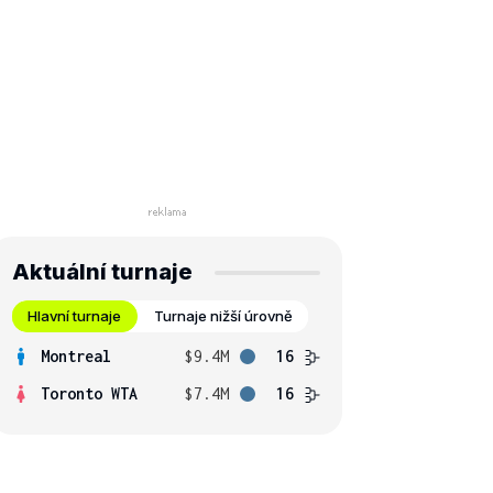
Aktuální turnaje
Hlavní turnaje
Turnaje nižší úrovně
Montreal
$9.4M
16
Toronto WTA
$7.4M
16