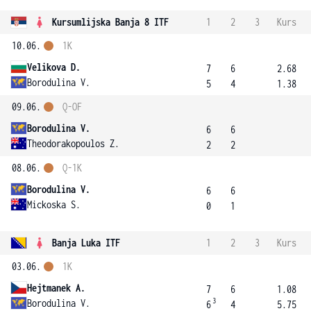
Kursumlijska Banja 8 ITF
1
2
3
Kurs
10.06.
1K
Velikova D.
7
6
2.68
Borodulina V.
5
4
1.38
09.06.
Q-OF
Borodulina V.
6
6
Theodorakopoulos Z.
2
2
08.06.
Q-1K
Borodulina V.
6
6
Mickoska S.
0
1
Banja Luka ITF
1
2
3
Kurs
03.06.
1K
Hejtmanek A.
7
6
1.08
3
Borodulina V.
6
4
5.75