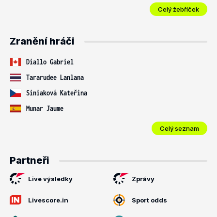
Celý žebříček
Zranění hráči
Diallo Gabriel
Tararudee Lanlana
Siniaková Kateřina
Munar Jaume
Celý seznam
Partneři
Live výsledky
Zprávy
Livescore.in
Sport odds