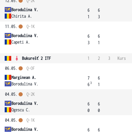
12.05.
Q-2K
Borodulina V.
6
6
Chirita A.
1
3
11.05.
Q-1K
Borodulina V.
6
6
Capeti A.
3
1
Bukurešť 2 ITF
1
2
3
Kurs
06.05.
Q-OF
Marginean A.
7
6
3
Borodulina V.
6
1
04.05.
Q-2K
Borodulina V.
6
6
Ogescu C.
0
0
04.05.
Q-1K
Borodulina V.
6
6