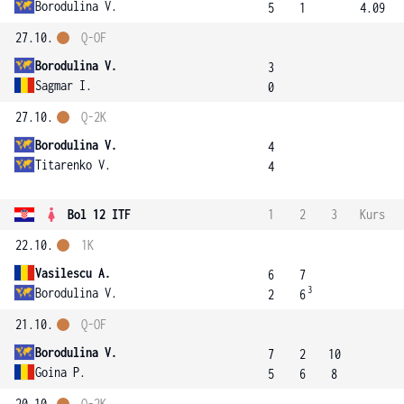
Borodulina V.
5
1
4.09
27.10.
Q-OF
Borodulina V.
3
Sagmar I.
0
27.10.
Q-2K
Borodulina V.
4
Titarenko V.
4
Bol 12 ITF
1
2
3
Kurs
22.10.
1K
Vasilescu A.
6
7
3
Borodulina V.
2
6
21.10.
Q-OF
Borodulina V.
7
2
10
Goina P.
5
6
8
20.10.
Q-2K