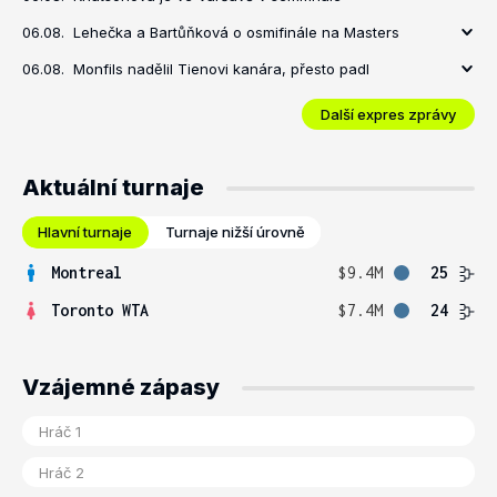
06.08.
Lehečka a Bartůňková o osmifinále na Masters
06.08.
Monfils nadělil Tienovi kanára, přesto padl
Další expres zprávy
Aktuální turnaje
Hlavní turnaje
Turnaje nižší úrovně
Montreal
$9.4M
25
Toronto WTA
$7.4M
24
Vzájemné zápasy