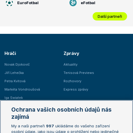
EuroFotbal
eFotbal
Další partneři
Hráči
Zprávy
Novak Djokovič
Aktuality
Jiří Lehečka
Tenisová Previews
Petra Kvitová
Rozhovory
Markéta Vondroušová
Express zprávy
Iga Swiatek
Marie Bouzková
Ochrana vašich osobních údajů nás
Žebříčky
Kalendář turnajů
zajímá
My a naši partneři
997
ukládáme do vašeho zařízení
Žebříček ATP (muži)
Australian Open
osobní údaje, jako jsou údaje o prohlížení nebo jedinečné