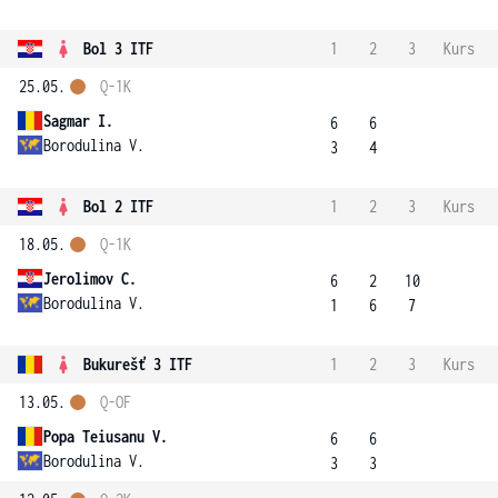
Bol 3 ITF
1
2
3
Kurs
25.05.
Q-1K
Sagmar I.
6
6
Borodulina V.
3
4
Bol 2 ITF
1
2
3
Kurs
18.05.
Q-1K
Jerolimov C.
6
2
10
Borodulina V.
1
6
7
Bukurešť 3 ITF
1
2
3
Kurs
13.05.
Q-OF
Popa Teiusanu V.
6
6
Borodulina V.
3
3