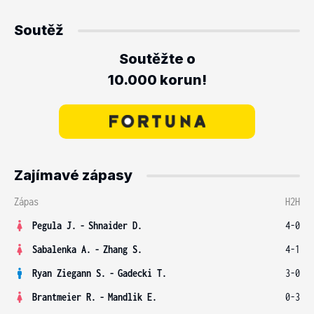
Soutěž
Soutěžte o
10.000 korun!
Zajímavé zápasy
Zápas
H2H
Pegula J.
-
Shnaider D.
4-0
Sabalenka A.
-
Zhang S.
4-1
Ryan Ziegann S.
-
Gadecki T.
3-0
Brantmeier R.
-
Mandlik E.
0-3