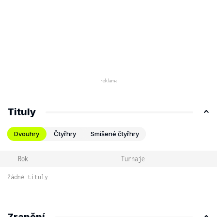
Tituly
Dvouhry
Čtyřhry
Smíšené čtyřhry
Rok
Turnaje
Žádné tituly