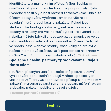
Žebříček WTA (ženy)
French Open
identifikátory, a máme k nim přístup. Výběr Souhlasím
umožňuje, aby sledovací technologie podporovaly účely
Sázkařský žebříček
Wimbledon
uvedené v části My a naši partneři zpracováváme údaje za
US Open
účelem poskytování. Výběrem Zamítnout vše nebo
odvoláním svého souhlasu je zakážete. Pokud jsou
Turnaj mistrů
sledovací technologie zakázány, některé zobrazené
Turnaj mistryň
obsahy a reklamy pro vás nemusí být tolik relevantní. Tuto
Aktualní trendy
nabídku můžete kdykoli znovu zobrazit a změnit své volby
nebo souhlas odvolat kliknutím na odkaz Řízení předvoleb
ve spodní části webové stránky. Vaše volby se projeví v
Fotbalové přestupy
našem Internetová stránka. Další podrobnosti naleznete v
Livesport Daily
našich Zásadách ochrany osobních údajů.
Třetí strany
Společně s našimi partnery zpracováváme údaje s
LS Prague Open
tímto cílem:
Používání přesných údajů o zeměpisné poloze . Aktivní
vyhledávání identifikačních údajů v rámci specifických
vlastností zařízení . Ukládání a/nebo přístup k informacím v
Podmínky užití
Nastavení soukromí
zařízení . Personalizovaná reklama a obsah, měření reklam
GDPR a žurnalistika
Reklama
a obsahu, průzkum publika a rozvoj služeb .
Informace o zpracování osobních
Kontakt
Seznam partnerů (dodavatelů)
údajů
Tiráž
Souhlasím