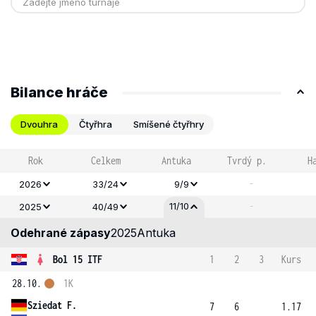
Bilance hráče
Dvouhra
Čtyřhra
Smíšené čtyřhry
Rok
Celkem
Antuka
Tvrdý p.
H
-
2026
33/24
9/9
-
11/10
2025
40/49
Odehrané zápasy
2025
Antuka
Bol 15 ITF
1
2
3
Kurs
28.10.
1K
Sziedat F.
7
6
1.17