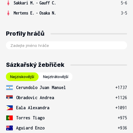
Sakkari M.
-
Gauff C.
5-6
Mertens E.
-
Osaka N.
3-5
Profily hráčů
Sázkařský žebříček
Nejziskovější
Nejztrátovější
Cerundolo Juan Manuel
+1737
Obradovic Andrea
+1126
Eala Alexandra
+1091
Torres Tiago
+975
Aguiard Enzo
+936