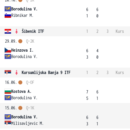
Borodulina V.
6
6
Ribnikar M.
1
0
Šibenik ITF
1
2
3
Kurs
29.09.
Q-2K
Heinzova I.
6
4
Borodulina V.
3
0
Kursumlijska Banja 9 ITF
1
2
3
Kurs
16.06.
Q-OF
Kostova A.
7
6
Borodulina V.
5
1
15.06.
Q-1K
Borodulina V.
6
6
Milisavljevic M.
3
1