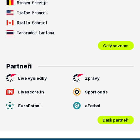
Minnen Greetje
Tiafoe Frances
Diallo Gabriel
Tararudee Lanlana
Celý seznam
Partneři
Live výsledky
Zprávy
Livescore.in
Sport odds
EuroFotbal
eFotbal
Další partneři