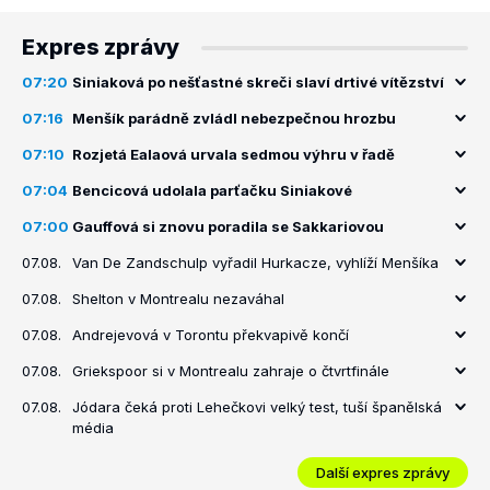
Expres zprávy
07:20
Siniaková po nešťastné skreči slaví drtivé vítězství
07:16
Menšík parádně zvládl nebezpečnou hrozbu
07:10
Rozjetá Ealaová urvala sedmou výhru v řadě
07:04
Bencicová udolala parťačku Siniakové
07:00
Gauffová si znovu poradila se Sakkariovou
07.08.
Van De Zandschulp vyřadil Hurkacze, vyhlíží Menšíka
07.08.
Shelton v Montrealu nezaváhal
07.08.
Andrejevová v Torontu překvapivě končí
07.08.
Griekspoor si v Montrealu zahraje o čtvrtfinále
07.08.
Jódara čeká proti Lehečkovi velký test, tuší španělská
média
Další expres zprávy