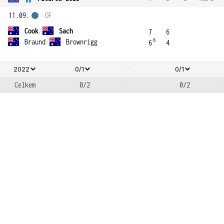
11.09.
OF
Cook
/
Sach
7
6
6
Braund
/
Brownrigg
6
4
-
2022
0/1
0/1
Celkem
0/2
-
0/2