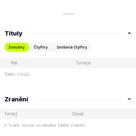
Tituly
Dvouhry
Čtyřhry
Smíšené čtyřhry
Rok
Turnaje
Žádné tituly
Zranění
Turnaj
Důvod
U hráče nejsou evidována žádná zranění.