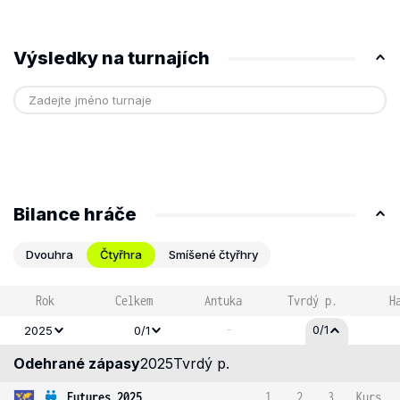
Výsledky na turnajích
Bilance hráče
Dvouhra
Čtyřhra
Smíšené čtyřhry
Rok
Celkem
Antuka
Tvrdý p.
H
-
0/1
2025
0/1
Odehrané zápasy
2025
Tvrdý p.
Futures 2025
1
2
3
Kurs