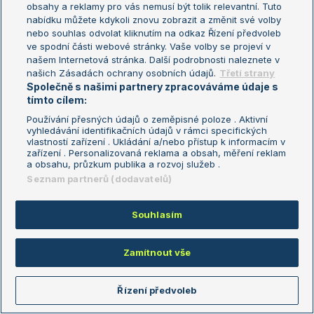
obsahy a reklamy pro vás nemusí být tolik relevantní. Tuto
Aktualní trendy
nabídku můžete kdykoli znovu zobrazit a změnit své volby
nebo souhlas odvolat kliknutím na odkaz Řízení předvoleb
ve spodní části webové stránky. Vaše volby se projeví v
Fotbalové přestupy
našem Internetová stránka. Další podrobnosti naleznete v
Livesport Daily
našich Zásadách ochrany osobních údajů.
Třetí strany
Společně s našimi partnery zpracováváme údaje s
LS Prague Open
tímto cílem:
Používání přesných údajů o zeměpisné poloze . Aktivní
vyhledávání identifikačních údajů v rámci specifických
vlastností zařízení . Ukládání a/nebo přístup k informacím v
Podmínky užití
Nastavení soukromí
zařízení . Personalizovaná reklama a obsah, měření reklam
GDPR a žurnalistika
Reklama
a obsahu, průzkum publika a rozvoj služeb .
Informace o zpracování osobních
Kontakt
Seznam partnerů (dodavatelů)
údajů
Tiráž
Souhlasím
Copyright © 2008-2026 TenisPortal.cz. Využíváme zpravodajství ČTK.
Zamítnout vše
Řízení předvoleb