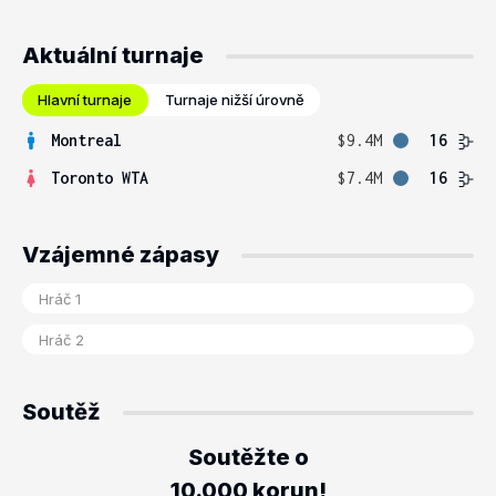
Aktuální turnaje
Hlavní turnaje
Turnaje nižší úrovně
Montreal
$9.4M
16
Toronto WTA
$7.4M
16
Vzájemné zápasy
Soutěž
Soutěžte o
10.000 korun!