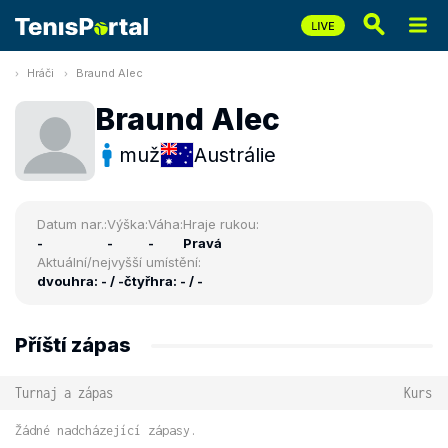
Hráči
Braund Alec
Braund Alec
muž
Austrálie
Datum nar.:
Výška:
Váha:
Hraje rukou:
-
-
-
Pravá
Aktuální/nejvyšší umístění:
dvouhra: - / -
čtyřhra: - / -
Příští zápas
Turnaj a zápas
Kurs
Žádné nadcházející zápasy.