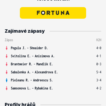
Zajímavé zápasy
Zápas
H2H
Pegula J.
-
Shnaider D.
4-0
Svitolina E.
-
Anisimova A.
4-1
Brantmeier R.
-
Mandlik E.
0-3
Sabalenka A.
-
Alexandrova E.
5-4
Pieleanu R.
-
Andreescu S.
3-4
Samsonova L.
-
Rybakina E.
4-2
Profily hráčů