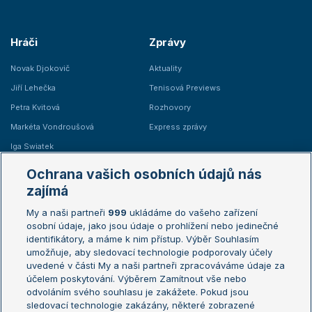
Hráči
Zprávy
Novak Djokovič
Aktuality
Jiří Lehečka
Tenisová Previews
Petra Kvitová
Rozhovory
Markéta Vondroušová
Express zprávy
Iga Swiatek
Marie Bouzková
Ochrana vašich osobních údajů nás
Žebříčky
Kalendář turnajů
zajímá
My a naši partneři
999
ukládáme do vašeho zařízení
Žebříček ATP (muži)
Australian Open
osobní údaje, jako jsou údaje o prohlížení nebo jedinečné
Žebříček WTA (ženy)
French Open
identifikátory, a máme k nim přístup. Výběr Souhlasím
umožňuje, aby sledovací technologie podporovaly účely
Sázkařský žebříček
Wimbledon
uvedené v části My a naši partneři zpracováváme údaje za
US Open
účelem poskytování. Výběrem Zamítnout vše nebo
odvoláním svého souhlasu je zakážete. Pokud jsou
Turnaj mistrů
sledovací technologie zakázány, některé zobrazené
Turnaj mistryň