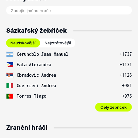
Sázkařský žebříček
Nejziskovější
Nejztrátovější
Cerundolo Juan Manuel
+1737
Eala Alexandra
+1131
Obradovic Andrea
+1126
Guerrieri Andrea
+981
Torres Tiago
+975
Celý žebříček
Zranění hráči