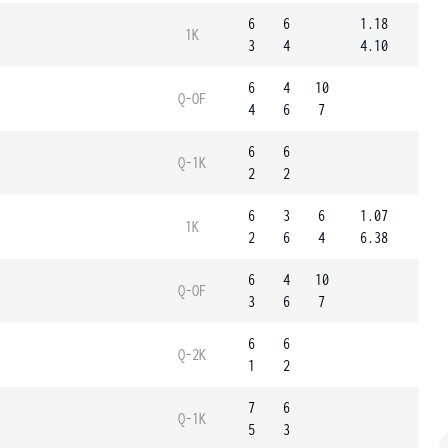
6
6
1.18
1K
3
4
4.10
6
4
10
Q-OF
4
6
7
6
6
Q-1K
2
2
6
3
6
1.07
1K
2
6
4
6.38
6
4
10
Q-OF
3
6
7
6
6
Q-2K
1
2
7
6
Q-1K
5
3