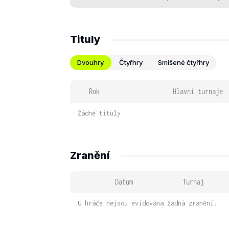
Tituly
Dvouhry
Čtyřhry
Smíšené čtyřhry
Rok
Hlavní turnaje
Žádné tituly
Zranění
Datum
Turnaj
U hráče nejsou evidována žádná zranění.