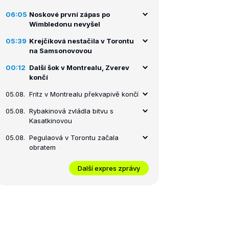
06:05
Noskové první zápas po
Wimbledonu nevyšel
05:39
Krejčíková nestačila v Torontu
na Samsonovovou
00:12
Další šok v Montrealu, Zverev
končí
05.08.
Fritz v Montrealu překvapivě končí
05.08.
Rybakinová zvládla bitvu s
Kasatkinovou
05.08.
Pegulaová v Torontu začala
obratem
Další expres zprávy