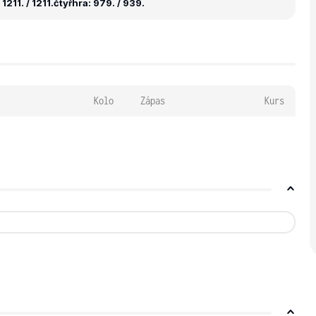
1211. / 1211.
čtyřhra: 979. / 939.
Kolo
Zápas
Kurs