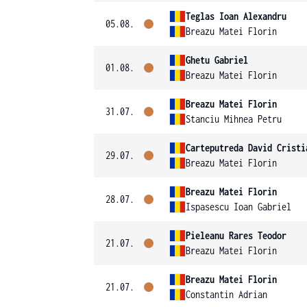
Teglas Ioan Alexandru
05.08.
Breazu Matei Florin
Ghetu Gabriel
01.08.
Breazu Matei Florin
Breazu Matei Florin
31.07.
Stanciu Mihnea Petru
Carteputreda David Cristi
29.07.
Breazu Matei Florin
Breazu Matei Florin
28.07.
Ispasescu Ioan Gabriel
Pieleanu Rares Teodor
21.07.
Breazu Matei Florin
Breazu Matei Florin
21.07.
Constantin Adrian