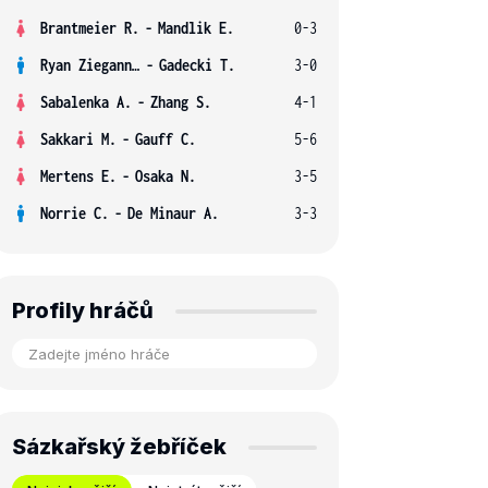
Brantmeier R.
-
Mandlik E.
0-3
Ryan Ziegann S.
-
Gadecki T.
3-0
Sabalenka A.
-
Zhang S.
4-1
Sakkari M.
-
Gauff C.
5-6
Mertens E.
-
Osaka N.
3-5
Norrie C.
-
De Minaur A.
3-3
Profily hráčů
Sázkařský žebříček