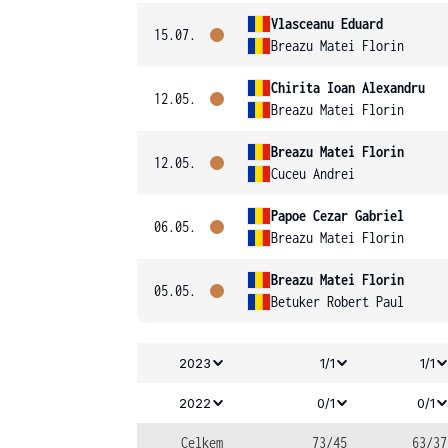
Vlasceanu Eduard
15.07.
Breazu Matei Florin
Chirita Ioan Alexandru
12.05.
Breazu Matei Florin
Breazu Matei Florin
12.05.
Cuceu Andrei
Papoe Cezar Gabriel
06.05.
Breazu Matei Florin
Breazu Matei Florin
05.05.
Betuker Robert Paul
2023
1/1
1/1
2022
0/1
0/1
Celkem
73/45
63/37