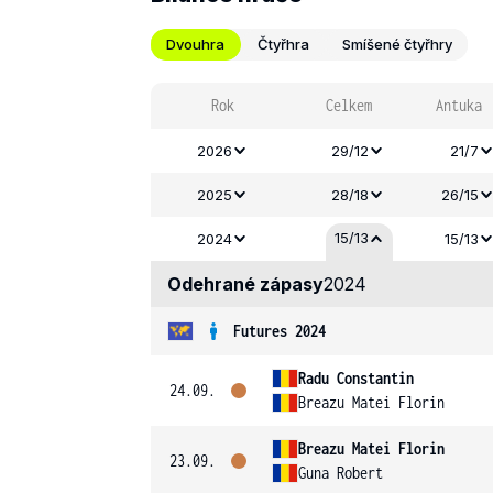
Dvouhra
Čtyřhra
Smíšené čtyřhry
Rok
Celkem
Antuka
2026
29/12
21/7
2025
28/18
26/15
15/13
2024
15/13
Odehrané zápasy
2024
Futures 2024
Radu Constantin
24.09.
Breazu Matei Florin
Breazu Matei Florin
23.09.
Guna Robert