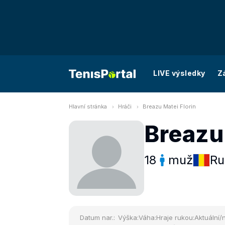
LIVE výsledky
Z
Hlavní stránka
Hráči
Breazu Matei Florin
Breazu 
18
muž
Ru
Datum nar.:
Výška:
Váha:
Hraje rukou:
Aktuální/n