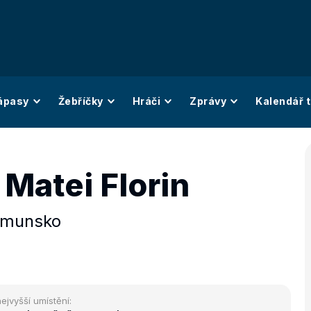
ápasy
Žebříčky
Hráči
Zprávy
Kalendář t
Matei Florin
munsko
ejvyšší umístění: