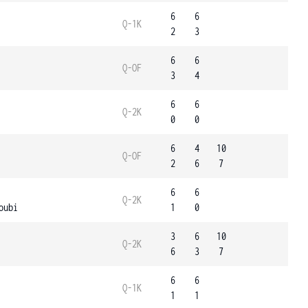
6
6
Q-1K
2
3
6
6
Q-OF
3
4
6
6
Q-2K
0
0
6
4
10
Q-OF
2
6
7
6
6
Q-2K
oubi
1
0
3
6
10
Q-2K
6
3
7
6
6
Q-1K
1
1