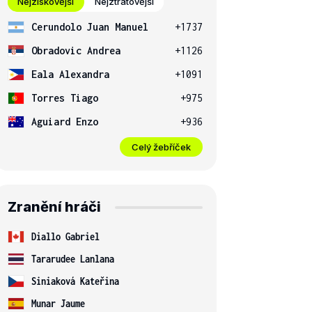
Nejziskovější
Nejztrátovější
Cerundolo Juan Manuel
+1737
Obradovic Andrea
+1126
Eala Alexandra
+1091
Torres Tiago
+975
Aguiard Enzo
+936
Celý žebříček
Zranění hráči
Diallo Gabriel
Tararudee Lanlana
Siniaková Kateřina
Munar Jaume