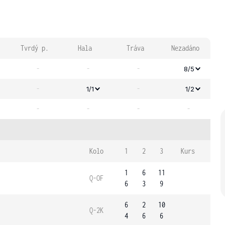
Tvrdý p.
Hala
Tráva
Nezadáno
-
-
-
8/5
-
-
1/1
1/2
-
-
-
-
Kolo
1
2
3
Kurs
1
6
11
Q-OF
6
3
9
6
2
10
Q-2K
4
6
6