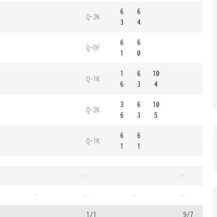
6
6
Q-2K
3
4
6
6
Q-OF
1
0
1
6
10
Q-1K
6
3
4
3
6
10
Q-2K
6
3
5
6
6
Q-1K
1
1
-
-
-
-
-
-
-
-
-
1/1
-
9/7