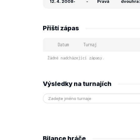
12. 4. 2008
-
-
Pravá
dvouhra: 
Příští zápas
Datum
Turnaj
Žádné nadcházející zápasy.
Výsledky na turnajích
Bilance hráče