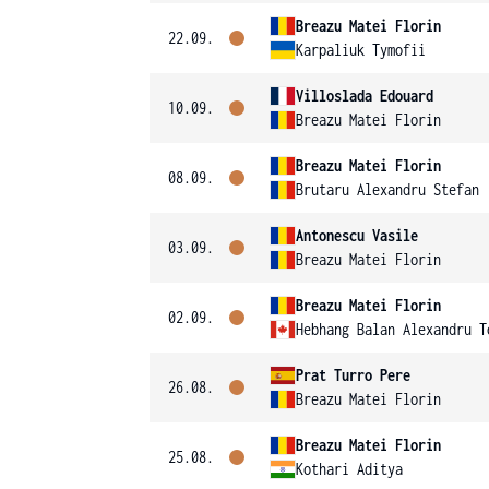
Breazu Matei Florin
22.09.
Karpaliuk Tymofii
Villoslada Edouard
10.09.
Breazu Matei Florin
Breazu Matei Florin
08.09.
Brutaru Alexandru Stefan
Antonescu Vasile
03.09.
Breazu Matei Florin
Breazu Matei Florin
02.09.
Hebhang Balan Alexandru T
Prat Turro Pere
26.08.
Breazu Matei Florin
Breazu Matei Florin
25.08.
Kothari Aditya