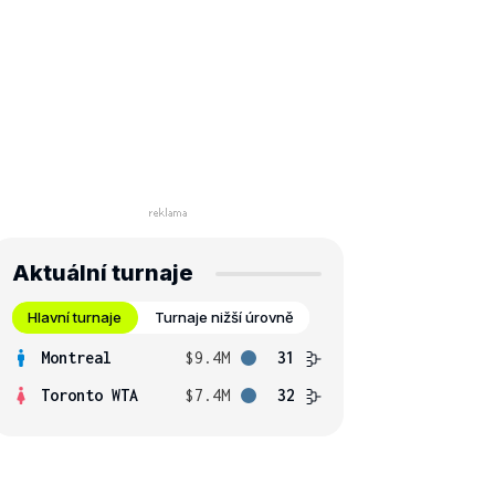
Aktuální turnaje
Hlavní turnaje
Turnaje nižší úrovně
Montreal
$9.4M
31
Toronto WTA
$7.4M
32