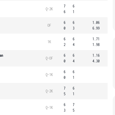
7
6
Q-2K
6
1
6
6
1.06
OF
0
3
6.99
6
6
1.71
1K
2
4
1.98
an
6
6
1.16
Q-OF
0
4
4.30
6
6
Q-1K
0
1
7
6
Q-2K
5
1
6
7
Q-1K
3
5