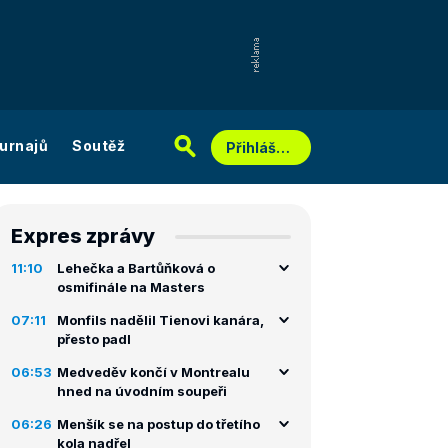
urnajů
Soutěž
Přihlášení
Expres zprávy
11:10
Lehečka a Bartůňková o
osmifinále na Masters
07:11
Monfils nadělil Tienovi kanára,
přesto padl
06:53
Medveděv končí v Montrealu
hned na úvodním soupeři
06:26
Menšík se na postup do třetího
kola nadřel