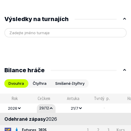
Výsledky na turnajích
Bilance hráče
Dvouhra
Čtyřhra
Smíšené čtyřhry
Rok
Celkem
Antuka
Tvrdý p.
H
-
29/12
2026
21/7
Odehrané zápasy
2026
Futures 2026
1
2
3
Kurs