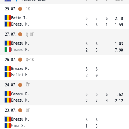
29.07.
1K
Batin T.
6
3
6
2.18
Breazu M.
3
6
1
1.59
27.07.
Q-OF
Breazu M.
6
6
1.03
Liusso M.
2
3
7.90
26.07.
Q-1K
Breazu M.
6
6
Maftei M.
2
0
24.07.
ČF
Cazacu D.
6
5
6
1.62
Breazu M.
2
7
4
2.12
23.07.
OF
Breazu M.
6
6
Gima S.
1
3