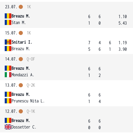
23.07.
1K
Breazu M.
6
6
1.10
Stan M.
1
0
5.43
15.07.
1K
Snitari I.
7
4
6
1.19
Breazu M.
5
6
1
3.90
14.07.
Q-OF
Breazu M.
6
6
Mondazzi A.
1
2
13.07.
Q-2K
Breazu M.
6
6
Prunescu Nita L.
1
4
12.07.
Q-1K
Breazu M.
6
6
Dossetter C.
0
0