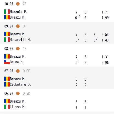
10.07.
ČF
Mazzola F.
7
6
1.71
10
Breazu M.
6
0
1.99
09.07.
OF
Breazu M.
7
2
7
2.53
2
9
Mecarelli M.
6
6
6
1.43
08.07.
1K
Breazu M.
7
6
1.31
0
Bruna N.
6
2
2.96
07.07.
Q-OF
Breazu M.
6
6
Ciobotaru D.
2
2
06.07.
Q-2K
Breazu M.
6
6
Liusso M.
1
1