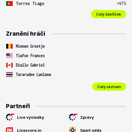
Torres Tiago
+975
Celý žebříček
Zranění hráči
Minnen Greetje
Tiafoe Frances
Diallo Gabriel
Tararudee Lanlana
Celý seznam
Partneři
Live výsledky
Zprávy
Livescore.in
Sport odds