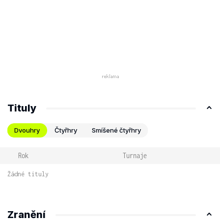
Tituly
Dvouhry
Čtyřhry
Smíšené čtyřhry
Rok
Turnaje
Žádné tituly
Zranění