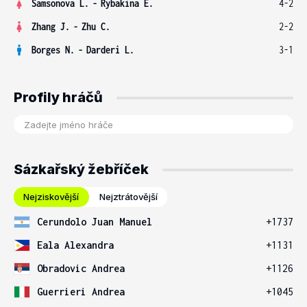
Samsonova L.
-
Rybakina E.
4-2
Zhang J.
-
Zhu C.
2-2
Borges N.
-
Darderi L.
3-1
Profily hráčů
Sázkařský žebříček
Nejziskovější
Nejztrátovější
Cerundolo Juan Manuel
+1737
Eala Alexandra
+1131
Obradovic Andrea
+1126
Guerrieri Andrea
+1045