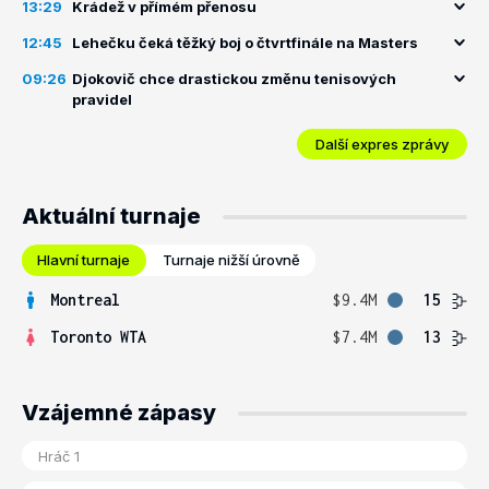
13:29
Krádež v přímém přenosu
12:45
Lehečku čeká těžký boj o čtvrtfinále na Masters
09:26
Djokovič chce drastickou změnu tenisových
pravidel
Další expres zprávy
Aktuální turnaje
Hlavní turnaje
Turnaje nižší úrovně
Montreal
$9.4M
15
Toronto WTA
$7.4M
13
Vzájemné zápasy