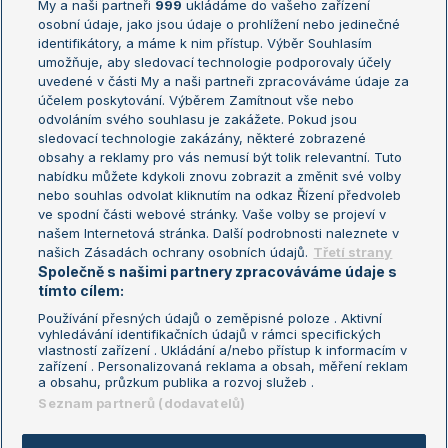
My a naši partneři
999
ukládáme do vašeho zařízení
Žebříček ATP (muži)
Australian Open
osobní údaje, jako jsou údaje o prohlížení nebo jedinečné
Žebříček WTA (ženy)
French Open
identifikátory, a máme k nim přístup. Výběr Souhlasím
umožňuje, aby sledovací technologie podporovaly účely
Sázkařský žebříček
Wimbledon
uvedené v části My a naši partneři zpracováváme údaje za
US Open
účelem poskytování. Výběrem Zamítnout vše nebo
odvoláním svého souhlasu je zakážete. Pokud jsou
Turnaj mistrů
sledovací technologie zakázány, některé zobrazené
Turnaj mistryň
obsahy a reklamy pro vás nemusí být tolik relevantní. Tuto
Aktualní trendy
nabídku můžete kdykoli znovu zobrazit a změnit své volby
nebo souhlas odvolat kliknutím na odkaz Řízení předvoleb
ve spodní části webové stránky. Vaše volby se projeví v
Fotbalové přestupy
našem Internetová stránka. Další podrobnosti naleznete v
Livesport Daily
našich Zásadách ochrany osobních údajů.
Třetí strany
Společně s našimi partnery zpracováváme údaje s
LS Prague Open
tímto cílem:
Používání přesných údajů o zeměpisné poloze . Aktivní
vyhledávání identifikačních údajů v rámci specifických
vlastností zařízení . Ukládání a/nebo přístup k informacím v
Podmínky užití
Nastavení soukromí
zařízení . Personalizovaná reklama a obsah, měření reklam
GDPR a žurnalistika
Reklama
a obsahu, průzkum publika a rozvoj služeb .
Informace o zpracování osobních
Kontakt
Seznam partnerů (dodavatelů)
údajů
Tiráž