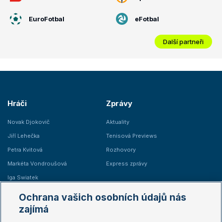
EuroFotbal
eFotbal
Další partneři
Hráči
Zprávy
Novak Djokovič
Aktuality
Jiří Lehečka
Tenisová Previews
Petra Kvitová
Rozhovory
Markéta Vondroušová
Express zprávy
Iga Swiatek
Marie Bouzková
Ochrana vašich osobních údajů nás
Žebříčky
Kalendář turnajů
zajímá