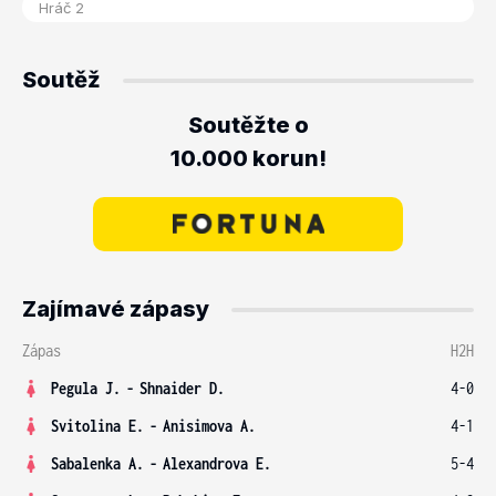
Soutěž
Soutěžte o
10.000 korun!
Zajímavé zápasy
Zápas
H2H
Pegula J.
-
Shnaider D.
4-0
Svitolina E.
-
Anisimova A.
4-1
Sabalenka A.
-
Alexandrova E.
5-4