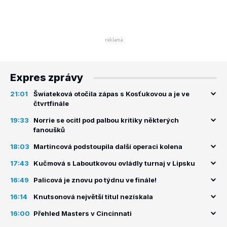
Expres zprávy
21:01
Šwiateková otočila zápas s Kosťukovou a je ve
čtvrtfinále
19:33
Norrie se ocitl pod palbou kritiky některých
fanoušků
18:03
Martincová podstoupila další operaci kolena
17:43
Kučmová s Laboutkovou ovládly turnaj v Lipsku
16:49
Palicová je znovu po týdnu ve finále!
16:14
Knutsonová největší titul nezískala
16:00
Přehled Masters v Cincinnati