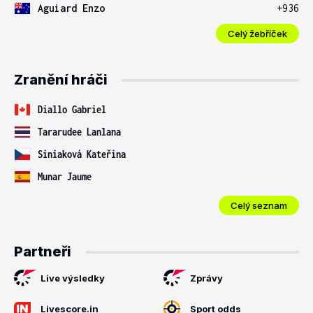
Aguiard Enzo
+936
Celý žebříček
Zranění hráči
Diallo Gabriel
Tararudee Lanlana
Siniaková Kateřina
Munar Jaume
Celý seznam
Partneři
Live výsledky
Zprávy
Livescore.in
Sport odds