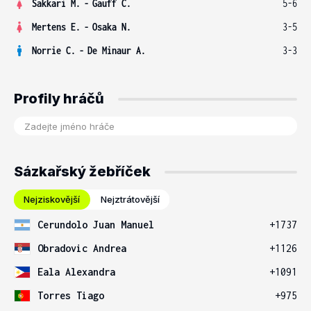
Sakkari M.
-
Gauff C.
5-6
Mertens E.
-
Osaka N.
3-5
Norrie C.
-
De Minaur A.
3-3
Profily hráčů
Sázkařský žebříček
Nejziskovější
Nejztrátovější
Cerundolo Juan Manuel
+1737
Obradovic Andrea
+1126
Eala Alexandra
+1091
Torres Tiago
+975