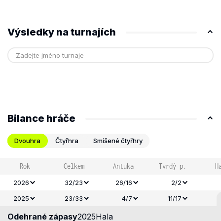
Výsledky na turnajích
Bilance hráče
Dvouhra
Čtyřhra
Smíšené čtyřhry
Rok
Celkem
Antuka
Tvrdý p.
H
2026
32/23
26/16
2/2
2025
23/33
4/7
11/17
Odehrané zápasy
2025
Hala