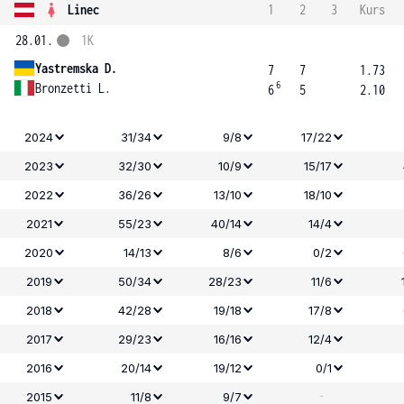
Linec
1
2
3
Kurs
28.01.
1K
Yastremska D.
7
7
1.73
6
Bronzetti L.
6
5
2.10
2024
31/34
9/8
17/22
2023
32/30
10/9
15/17
2022
36/26
13/10
18/10
2021
55/23
40/14
14/4
2020
14/13
8/6
0/2
2019
50/34
28/23
11/6
2018
42/28
19/18
17/8
2017
29/23
16/16
12/4
2016
20/14
19/12
0/1
-
2015
11/8
9/7