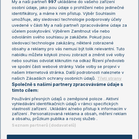
My a naši partneři
997
ukládáme do vašeho zařízení
Žebříček ATP (muži)
Australian Open
osobní údaje, jako jsou údaje o prohlížení nebo jedinečné
Žebříček WTA (ženy)
French Open
identifikátory, a máme k nim přístup. Výběr Souhlasím
umožňuje, aby sledovací technologie podporovaly účely
Sázkařský žebříček
Wimbledon
uvedené v části My a naši partneři zpracováváme údaje za
US Open
účelem poskytování. Výběrem Zamítnout vše nebo
odvoláním svého souhlasu je zakážete. Pokud jsou
Turnaj mistrů
sledovací technologie zakázány, některé zobrazené
Turnaj mistryň
obsahy a reklamy pro vás nemusí být tolik relevantní. Tuto
Aktualní trendy
nabídku můžete kdykoli znovu zobrazit a změnit své volby
nebo souhlas odvolat kliknutím na odkaz Řízení předvoleb
ve spodní části webové stránky. Vaše volby se projeví v
Fotbalové přestupy
našem Internetová stránka. Další podrobnosti naleznete v
Livesport Daily
našich Zásadách ochrany osobních údajů.
Třetí strany
Společně s našimi partnery zpracováváme údaje s
LS Prague Open
tímto cílem:
Používání přesných údajů o zeměpisné poloze . Aktivní
vyhledávání identifikačních údajů v rámci specifických
vlastností zařízení . Ukládání a/nebo přístup k informacím v
Podmínky užití
Nastavení soukromí
zařízení . Personalizovaná reklama a obsah, měření reklam
GDPR a žurnalistika
Reklama
a obsahu, průzkum publika a rozvoj služeb .
Informace o zpracování osobních
Kontakt
Seznam partnerů (dodavatelů)
údajů
Tiráž