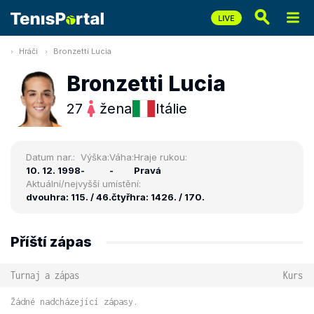
Hráči
Bronzetti Lucia
Bronzetti Lucia
27
žena
Itálie
Datum nar.:
Výška:
Váha:
Hraje rukou:
10. 12. 1998
-
-
Pravá
Aktuální/nejvyšší umístění:
dvouhra: 115. / 46.
čtyřhra: 1426. / 170.
Příští zápas
Turnaj a zápas
Kurs
Žádné nadcházející zápasy.