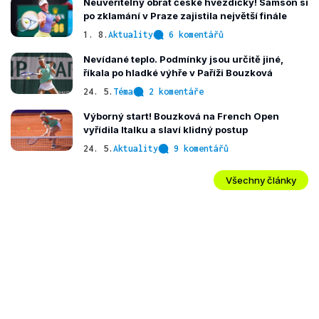
Neuvěřitelný obrat české hvězdičky! Samson si
po zklamání v Praze zajistila největší finále
1. 8.
Aktuality
6 komentářů
Nevídané teplo. Podmínky jsou určitě jiné,
říkala po hladké výhře v Paříži Bouzková
24. 5.
Téma
2 komentáře
Výborný start! Bouzková na French Open
vyřídila Italku a slaví klidný postup
24. 5.
Aktuality
9 komentářů
Všechny články