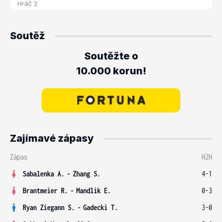
Soutěž
Soutěžte o
10.000 korun!
Zajímavé zápasy
Zápas
H2H
Sabalenka A.
-
Zhang S.
4-1
Brantmeier R.
-
Mandlik E.
0-3
Ryan Ziegann S.
-
Gadecki T.
3-0