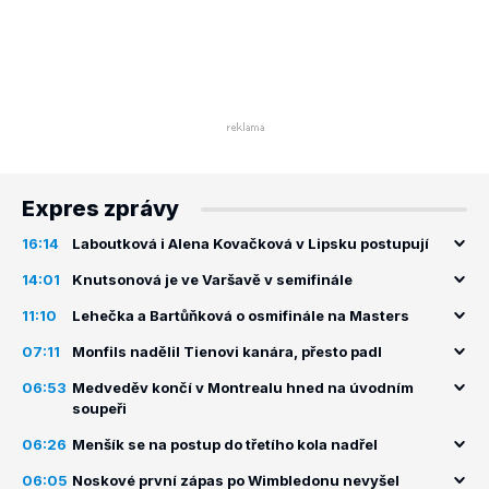
Expres zprávy
16:14
Laboutková i Alena Kovačková v Lipsku postupují
14:01
Knutsonová je ve Varšavě v semifinále
11:10
Lehečka a Bartůňková o osmifinále na Masters
07:11
Monfils nadělil Tienovi kanára, přesto padl
06:53
Medveděv končí v Montrealu hned na úvodním
soupeři
06:26
Menšík se na postup do třetího kola nadřel
06:05
Noskové první zápas po Wimbledonu nevyšel