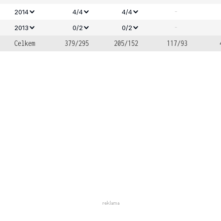
-
2014
4/4
4/4
-
2013
0/2
0/2
Celkem
379/295
205/152
117/93