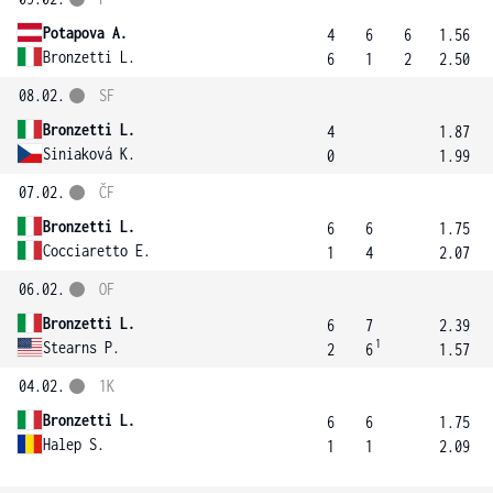
Potapova A.
4
6
6
1.56
Bronzetti L.
6
1
2
2.50
08.02.
SF
Bronzetti L.
4
1.87
Siniaková K.
0
1.99
07.02.
ČF
Bronzetti L.
6
6
1.75
Cocciaretto E.
1
4
2.07
06.02.
OF
Bronzetti L.
6
7
2.39
1
Stearns P.
2
6
1.57
04.02.
1K
Bronzetti L.
6
6
1.75
Halep S.
1
1
2.09