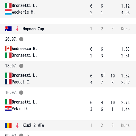
Bronzetti L.
6
6
1.12
Weckerle M.
2
1
4.96
Hopman Cup
1
2
3
Kurs
20.07.
Andreescu B.
6
6
1.53
Bronzetti L.
2
3
2.51
18.07.
5
Bronzetti L.
6
6
10
1.52
Paquet C.
4
7
8
2.52
16.07.
Bronzetti L.
6
4
10
2.76
Vekic D.
3
6
1
1.44
Kluž 2 WTA
1
2
3
Kurs
09.02.
F