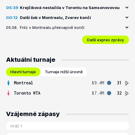
05:39
Krejčíková nestačila v Torontu na Samsonovovou
00:12
Další šok v Montrealu, Zverev končí
05.08.
Fritz v Montrealu překvapivě končí
Další expres zprávy
Aktuální turnaje
Hlavní turnaje
Turnaje nižší úrovně
Montreal
$9.4M
31
Toronto WTA
$7.4M
32
Vzájemné zápasy