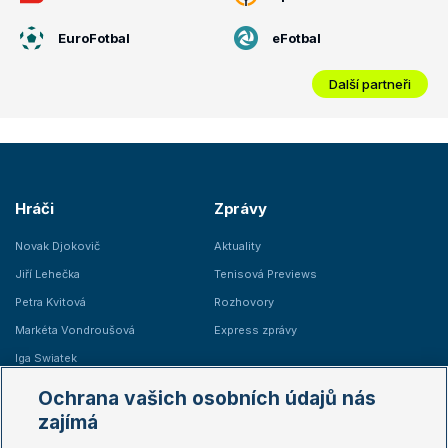
EuroFotbal
eFotbal
Další partneři
Hráči
Zprávy
Novak Djokovič
Aktuality
Jiří Lehečka
Tenisová Previews
Petra Kvitová
Rozhovory
Markéta Vondroušová
Express zprávy
Iga Swiatek
Marie Bouzková
Ochrana vašich osobních údajů nás
Žebříčky
Kalendář turnajů
zajímá