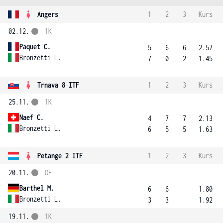
Angers
1
2
3
Kurs
02.12.
1K
Paquet C.
5
6
6
2.57
Bronzetti L.
7
0
2
1.45
Trnava 8 ITF
1
2
3
Kurs
25.11.
1K
Naef C.
4
7
7
2.13
Bronzetti L.
6
5
5
1.63
Petange 2 ITF
1
2
3
Kurs
20.11.
OF
Barthel M.
6
6
1.80
Bronzetti L.
3
3
1.92
19.11.
1K