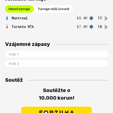
Hlavní turnaje
Turnaje nižší úrovně
Montreal
$9.4M
17
Toronto WTA
$7.4M
16
Vzájemné zápasy
Soutěž
Soutěžte o
10.000 korun!