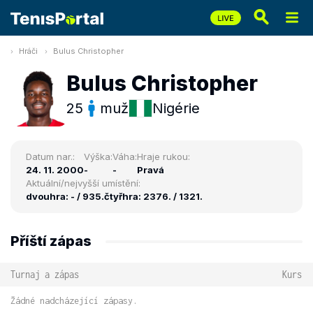
Hráči
Bulus Christopher
Bulus Christopher
25
muž
Nigérie
Datum nar.:
Výška:
Váha:
Hraje rukou:
24. 11. 2000
-
-
Pravá
Aktuální/nejvyšší umístění:
dvouhra: - / 935.
čtyřhra: 2376. / 1321.
Příští zápas
Turnaj a zápas
Kurs
Žádné nadcházející zápasy.