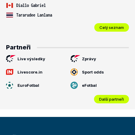
Diallo Gabriel
Tararudee Lanlana
Celý seznam
Partneři
Live výsledky
Zprávy
Livescore.in
Sport odds
EuroFotbal
eFotbal
Další partneři