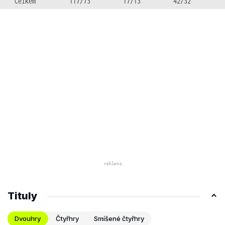
Celkem
117/73
17/13
42/32
Tituly
Dvouhry
Čtyřhry
Smíšené čtyřhry