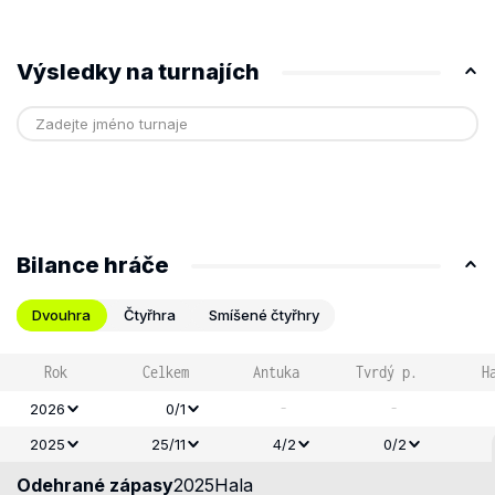
Výsledky na turnajích
Bilance hráče
Dvouhra
Čtyřhra
Smíšené čtyřhry
Rok
Celkem
Antuka
Tvrdý p.
H
-
-
2026
0/1
2025
25/11
4/2
0/2
Odehrané zápasy
2025
Hala