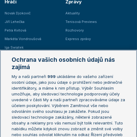
Hráči
Zprávy
Novak Djokovič
Aktuality
Jiří Lehečka
Tenisová Previews
Petra Kvitová
Rozhovory
Markéta Vondroušová
Express zprávy
Iga Swiatek
Marie Bouzková
Ochrana vašich osobních údajů nás
Žebříčky
Kalendář turnajů
zajímá
My a naši partneři
999
ukládáme do vašeho zařízení
Žebříček ATP (muži)
Australian Open
osobní údaje, jako jsou údaje o prohlížení nebo jedinečné
Žebříček WTA (ženy)
French Open
identifikátory, a máme k nim přístup. Výběr Souhlasím
umožňuje, aby sledovací technologie podporovaly účely
Sázkařský žebříček
Wimbledon
uvedené v části My a naši partneři zpracováváme údaje za
US Open
účelem poskytování. Výběrem Zamítnout vše nebo
odvoláním svého souhlasu je zakážete. Pokud jsou
Turnaj mistrů
sledovací technologie zakázány, některé zobrazené
Turnaj mistryň
obsahy a reklamy pro vás nemusí být tolik relevantní. Tuto
Aktualní trendy
nabídku můžete kdykoli znovu zobrazit a změnit své volby
nebo souhlas odvolat kliknutím na odkaz Řízení předvoleb