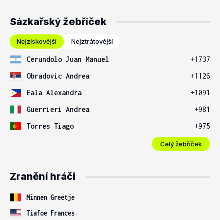
Sázkařský žebříček
Nejziskovější
Nejztrátovější
Cerundolo Juan Manuel
+1737
Obradovic Andrea
+1126
Eala Alexandra
+1091
Guerrieri Andrea
+981
Torres Tiago
+975
Celý žebříček
Zranění hráči
Minnen Greetje
Tiafoe Frances