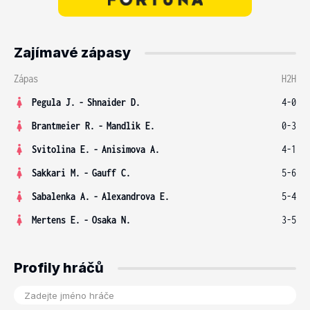
Zajímavé zápasy
Zápas
H2H
Pegula J.
-
Shnaider D.
4-0
Brantmeier R.
-
Mandlik E.
0-3
Svitolina E.
-
Anisimova A.
4-1
Sakkari M.
-
Gauff C.
5-6
Sabalenka A.
-
Alexandrova E.
5-4
Mertens E.
-
Osaka N.
3-5
Profily hráčů