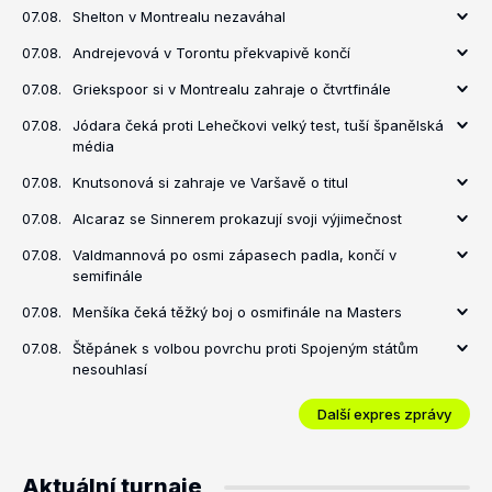
07.08.
Shelton v Montrealu nezaváhal
07.08.
Andrejevová v Torontu překvapivě končí
07.08.
Griekspoor si v Montrealu zahraje o čtvrtfinále
07.08.
Jódara čeká proti Lehečkovi velký test, tuší španělská
média
07.08.
Knutsonová si zahraje ve Varšavě o titul
07.08.
Alcaraz se Sinnerem prokazují svoji výjimečnost
07.08.
Valdmannová po osmi zápasech padla, končí v
semifinále
07.08.
Menšíka čeká těžký boj o osmifinále na Masters
07.08.
Štěpánek s volbou povrchu proti Spojeným státům
nesouhlasí
Další expres zprávy
Aktuální turnaje