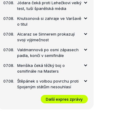
07.08.
Jódara čeká proti Lehečkovi velký
test, tuší španělská média
07.08.
Knutsonová si zahraje ve Varšavě
o titul
07.08.
Alcaraz se Sinnerem prokazují
svoji výjimečnost
07.08.
Valdmannová po osmi zápasech
padla, končí v semifinále
07.08.
Menšíka čeká těžký boj o
osmifinále na Masters
07.08.
Štěpánek s volbou povrchu proti
Spojeným státům nesouhlasí
Další expres zprávy