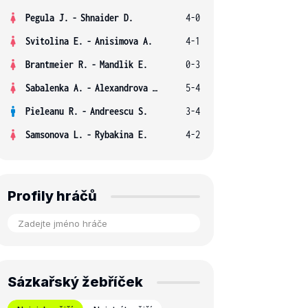
Pegula J.
-
Shnaider D.
4-0
Svitolina E.
-
Anisimova A.
4-1
Brantmeier R.
-
Mandlik E.
0-3
Sabalenka A.
-
Alexandrova E.
5-4
Pieleanu R.
-
Andreescu S.
3-4
Samsonova L.
-
Rybakina E.
4-2
Profily hráčů
Sázkařský žebříček