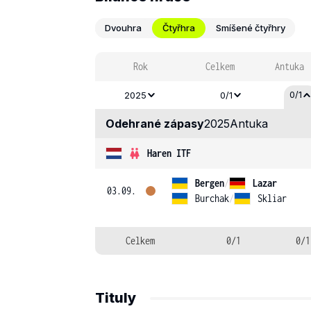
Dvouhra
Čtyřhra
Smíšené čtyřhry
Rok
Celkem
Antuka
0/1
2025
0/1
Odehrané zápasy
2025
Antuka
Haren ITF
Bergen
/
Lazar
03.09.
Burchak
/
Skliar
Celkem
0/1
0/1
Tituly