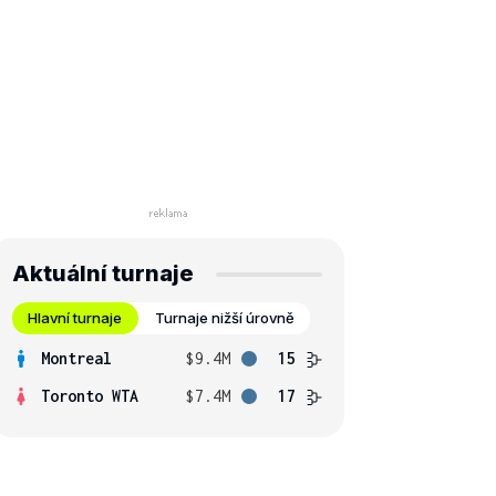
Aktuální turnaje
Hlavní turnaje
Turnaje nižší úrovně
Montreal
$9.4M
15
Toronto WTA
$7.4M
17