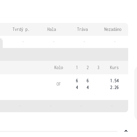
Tvrdý p.
Hala
Tráva
Nezadáno
-
-
-
-
Kolo
1
2
3
Kurs
6
6
1.54
OF
4
4
2.26
-
-
-
-