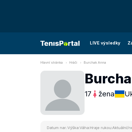
LIVE výsledky
Z
Hlavní stránka
Hráči
Burchak Anna
Burcha
17
žena
Uk
Datum nar.:
Výška:
Váha:
Hraje rukou:
Aktuální/ne