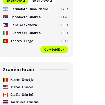
Nejziskovější
Nejztrátovější
Cerundolo Juan Manuel
+1737
Obradovic Andrea
+1126
Eala Alexandra
+1091
Guerrieri Andrea
+981
Torres Tiago
+975
Celý žebříček
Zranění hráči
Minnen Greetje
Tiafoe Frances
Diallo Gabriel
Tararudee Lanlana