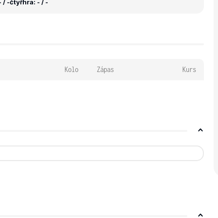
 / -
čtyřhra: - / -
Kolo
Zápas
Kurs