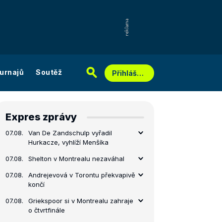
urnajů
Soutěž
Přihlášení
Expres zprávy
07.08.
Van De Zandschulp vyřadil
Hurkacze, vyhlíží Menšíka
07.08.
Shelton v Montrealu nezaváhal
07.08.
Andrejevová v Torontu překvapivě
končí
07.08.
Griekspoor si v Montrealu zahraje
o čtvrtfinále