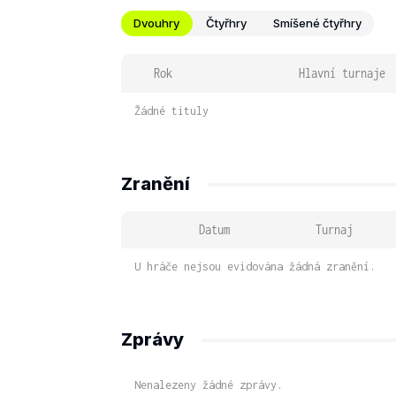
Dvouhry
Čtyřhry
Smíšené čtyřhry
Rok
Hlavní turnaje
Žádné tituly
Zranění
Datum
Turnaj
U hráče nejsou evidována žádná zranění.
Zprávy
Nenalezeny žádné zprávy.