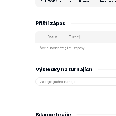
1. 1. 2009
-
-
Pravá
dvouhra: -
Příští zápas
Datum
Turnaj
Žádné nadcházející zápasy.
Výsledky na turnajích
Bilance hráče