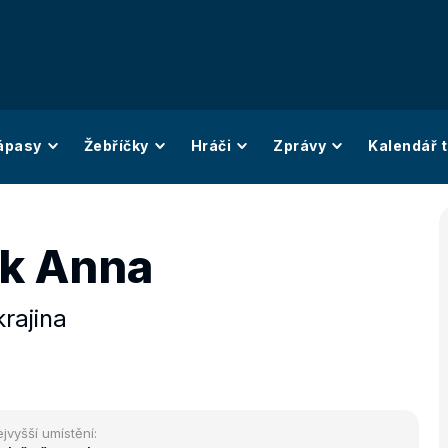
ápasy
Žebříčky
Hráči
Zprávy
Kalendář t
k Anna
rajina
jvyšší umístění: