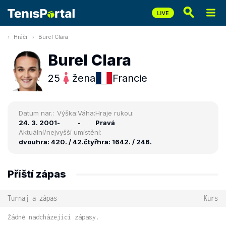
Hráči
Burel Clara
Burel Clara
25
žena
Francie
Datum nar.:
Výška:
Váha:
Hraje rukou:
24. 3. 2001
-
-
Pravá
Aktuální/nejvyšší umístění:
dvouhra: 420. / 42.
čtyřhra: 1642. / 246.
Příští zápas
Turnaj a zápas
Kurs
Žádné nadcházející zápasy.