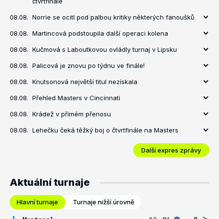
čtvrtfinále
08.08.
Norrie se ocitl pod palbou kritiky některých fanoušků
08.08.
Martincová podstoupila další operaci kolena
08.08.
Kučmová s Laboutkovou ovládly turnaj v Lipsku
08.08.
Palicová je znovu po týdnu ve finále!
08.08.
Knutsonová největší titul nezískala
08.08.
Přehled Masters v Cincinnati
08.08.
Krádež v přímém přenosu
08.08.
Lehečku čeká těžký boj o čtvrtfinále na Masters
Další expres zprávy
Aktuální turnaje
Hlavní turnaje
Turnaje nižší úrovně