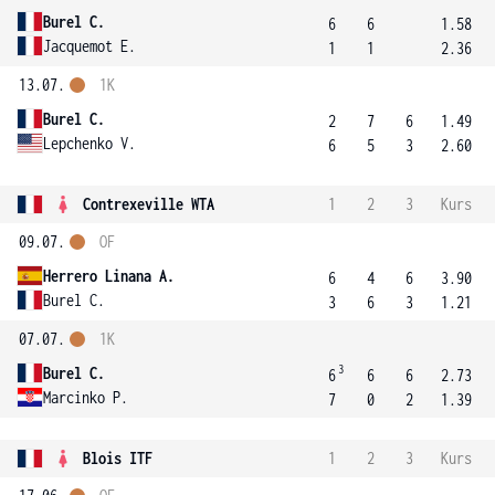
Burel C.
6
6
1.58
Jacquemot E.
1
1
2.36
13.07.
1K
Burel C.
2
7
6
1.49
Lepchenko V.
6
5
3
2.60
Contrexeville WTA
1
2
3
Kurs
09.07.
OF
Herrero Linana A.
6
4
6
3.90
Burel C.
3
6
3
1.21
07.07.
1K
3
Burel C.
6
6
6
2.73
Marcinko P.
7
0
2
1.39
Blois ITF
1
2
3
Kurs