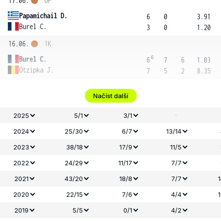
17.06.
OF
Papamichail D.
6
0
3.91
Burel C.
3
0
1.20
16.06.
1K
6
Burel C.
6
7
6
1.03
Otzipka J.
7
5
2
8.35
Načíst další
-
2025
5/1
3/1
2024
25/30
6/7
13/14
2023
38/18
17/9
11/5
2022
24/29
11/17
7/7
2021
43/20
18/8
7/7
2020
22/15
7/6
4/4
2019
5/5
0/1
4/2