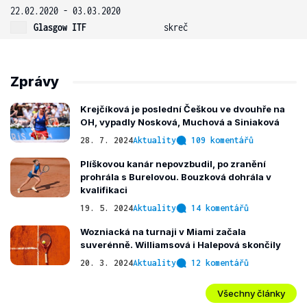
22.02.2020 - 03.03.2020
Glasgow ITF
skreč
Zprávy
Krejčíková je poslední Češkou ve dvouhře na
OH, vypadly Nosková, Muchová a Siniaková
28. 7. 2024
Aktuality
109 komentářů
Plíškovou kanár nepovzbudil, po zranění
prohrála s Burelovou. Bouzková dohrála v
kvalifikaci
19. 5. 2024
Aktuality
14 komentářů
Wozniacká na turnaji v Miami začala
suverénně. Williamsová i Halepová skončily
20. 3. 2024
Aktuality
12 komentářů
Všechny články