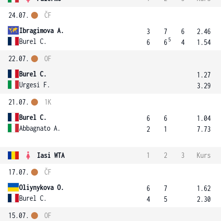
24.07.
ČF
Ibragimova A.
3
7
6
2.46
5
Burel C.
6
6
4
1.54
22.07.
OF
Burel C.
1.27
Urgesi F.
3.29
21.07.
1K
Burel C.
6
6
1.04
Abbagnato A.
2
1
7.73
Iasi WTA
1
2
3
Kurs
17.07.
ČF
Oliynykova O.
6
7
1.62
Burel C.
4
5
2.30
15.07.
OF