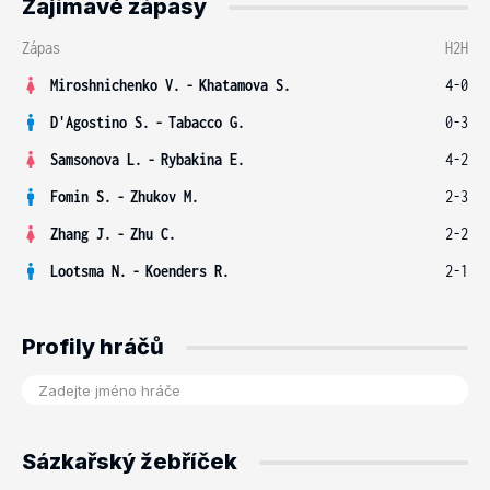
Zajímavé zápasy
Zápas
H2H
Miroshnichenko V.
-
Khatamova S.
4-0
D'Agostino S.
-
Tabacco G.
0-3
Samsonova L.
-
Rybakina E.
4-2
Fomin S.
-
Zhukov M.
2-3
Zhang J.
-
Zhu C.
2-2
Lootsma N.
-
Koenders R.
2-1
Profily hráčů
Sázkařský žebříček