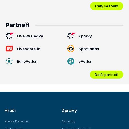
Celý seznam
Partneři
Live výsledky
Zprávy
Livescore.in
Sport odds
EuroFotbal
eFotbal
Další partneři
Hráči
Zprávy
Novak Djokovič
Aktuality