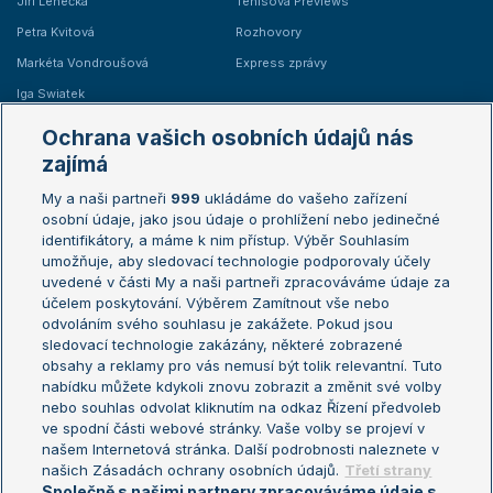
Jiří Lehečka
Tenisová Previews
Petra Kvitová
Rozhovory
Markéta Vondroušová
Express zprávy
Iga Swiatek
Marie Bouzková
Ochrana vašich osobních údajů nás
Žebříčky
Kalendář turnajů
zajímá
My a naši partneři
999
ukládáme do vašeho zařízení
Žebříček ATP (muži)
Australian Open
osobní údaje, jako jsou údaje o prohlížení nebo jedinečné
Žebříček WTA (ženy)
French Open
identifikátory, a máme k nim přístup. Výběr Souhlasím
umožňuje, aby sledovací technologie podporovaly účely
Sázkařský žebříček
Wimbledon
uvedené v části My a naši partneři zpracováváme údaje za
US Open
účelem poskytování. Výběrem Zamítnout vše nebo
odvoláním svého souhlasu je zakážete. Pokud jsou
Turnaj mistrů
sledovací technologie zakázány, některé zobrazené
Turnaj mistryň
obsahy a reklamy pro vás nemusí být tolik relevantní. Tuto
Aktualní trendy
nabídku můžete kdykoli znovu zobrazit a změnit své volby
nebo souhlas odvolat kliknutím na odkaz Řízení předvoleb
ve spodní části webové stránky. Vaše volby se projeví v
Fotbalové přestupy
našem Internetová stránka. Další podrobnosti naleznete v
Livesport Daily
našich Zásadách ochrany osobních údajů.
Třetí strany
Společně s našimi partnery zpracováváme údaje s
LS Prague Open