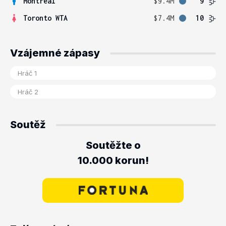
Montreal
$9.4M
9
Toronto WTA
$7.4M
10
Vzájemné zápasy
Soutěž
Soutěžte o
10.000 korun!