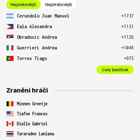
Nejziskovější
Nejztrátovější
Cerundolo Juan Manuel
+1737
Eala Alexandra
+1131
Obradovic Andrea
+1126
Guerrieri Andrea
+1045
Torres Tiago
+975
Celý žebříček
Zranění hráči
Minnen Greetje
Tiafoe Frances
Diallo Gabriel
Tararudee Lanlana