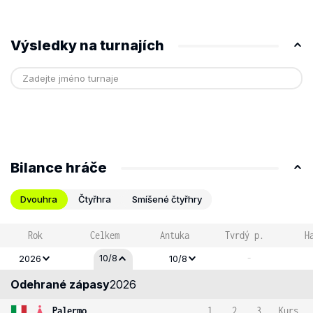
Výsledky na turnajích
Bilance hráče
Dvouhra
Čtyřhra
Smíšené čtyřhry
Rok
Celkem
Antuka
Tvrdý p.
H
-
10/8
2026
10/8
Odehrané zápasy
2026
Palermo
1
2
3
Kurs