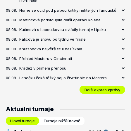
čtvrtfinále
08.08.
Norrie se ocitl pod palbou kritiky některých fanoušků
08.08.
Martincová podstoupila další operaci kolena
08.08.
Kučmová s Laboutkovou ovládly turnaj v Lipsku
08.08.
Palicová je znovu po týdnu ve finále!
08.08.
Knutsonová největší titul nezískala
08.08.
Přehled Masters v Cincinnati
08.08.
Krádež v přímém přenosu
08.08.
Lehečku čeká těžký boj o čtvrtfinále na Masters
Další expres zprávy
Aktuální turnaje
Hlavní turnaje
Turnaje nižší úrovně