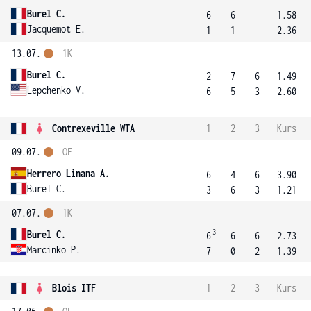
Burel C.
6
6
1.58
Jacquemot E.
1
1
2.36
13.07.
1K
Burel C.
2
7
6
1.49
Lepchenko V.
6
5
3
2.60
Contrexeville WTA
1
2
3
Kurs
09.07.
OF
Herrero Linana A.
6
4
6
3.90
Burel C.
3
6
3
1.21
07.07.
1K
3
Burel C.
6
6
6
2.73
Marcinko P.
7
0
2
1.39
Blois ITF
1
2
3
Kurs