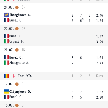
24.07.
ČF
Ibragimova A.
3
7
6
2.46
5
Burel C.
6
6
4
1.54
22.07.
OF
Burel C.
1.27
Urgesi F.
3.29
21.07.
1K
Burel C.
6
6
1.04
Abbagnato A.
2
1
7.73
Iasi WTA
1
2
3
Kurs
17.07.
ČF
Oliynykova O.
6
7
1.62
Burel C.
4
5
2.30
15.07.
OF