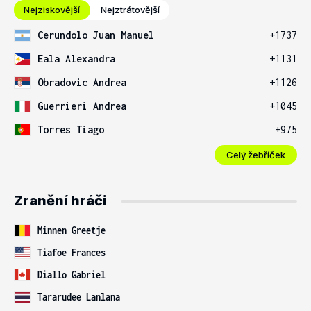
Nejziskovější
Nejztrátovější
Cerundolo Juan Manuel
+1737
Eala Alexandra
+1131
Obradovic Andrea
+1126
Guerrieri Andrea
+1045
Torres Tiago
+975
Celý žebříček
Zranění hráči
Minnen Greetje
Tiafoe Frances
Diallo Gabriel
Tararudee Lanlana