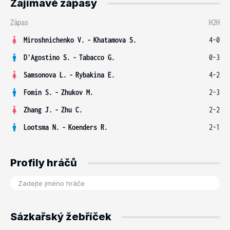
Zajímavé zápasy
Zápas
H2H
Miroshnichenko V.
-
Khatamova S.
4-0
D'Agostino S.
-
Tabacco G.
0-3
Samsonova L.
-
Rybakina E.
4-2
Fomin S.
-
Zhukov M.
2-3
Zhang J.
-
Zhu C.
2-2
Lootsma N.
-
Koenders R.
2-1
Profily hráčů
Sázkařský žebříček