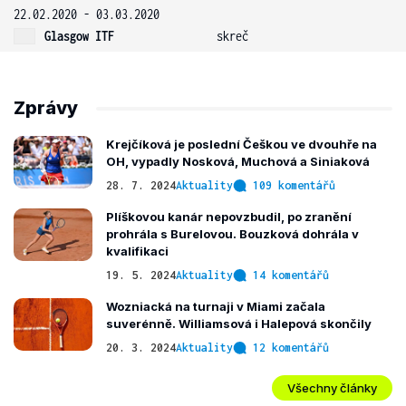
22.02.2020 - 03.03.2020
Glasgow ITF
skreč
Zprávy
Krejčíková je poslední Češkou ve dvouhře na
OH, vypadly Nosková, Muchová a Siniaková
28. 7. 2024
Aktuality
109 komentářů
Plíškovou kanár nepovzbudil, po zranění
prohrála s Burelovou. Bouzková dohrála v
kvalifikaci
19. 5. 2024
Aktuality
14 komentářů
Wozniacká na turnaji v Miami začala
suverénně. Williamsová i Halepová skončily
20. 3. 2024
Aktuality
12 komentářů
Všechny články