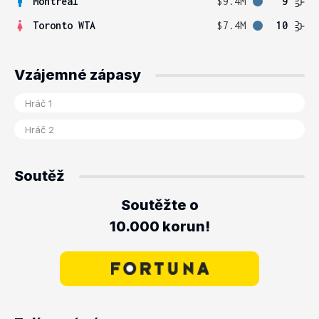
Montreal
$9.4M
9
Toronto WTA
$7.4M
10
Vzájemné zápasy
Soutěž
Soutěžte o
10.000 korun!