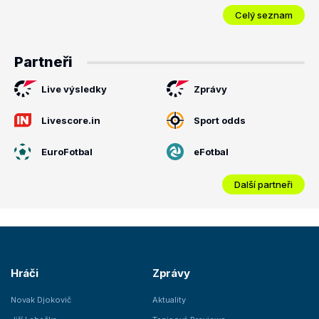
Celý seznam
Partneři
Live výsledky
Zprávy
Livescore.in
Sport odds
EuroFotbal
eFotbal
Další partneři
Hráči
Zprávy
Novak Djokovič
Aktuality