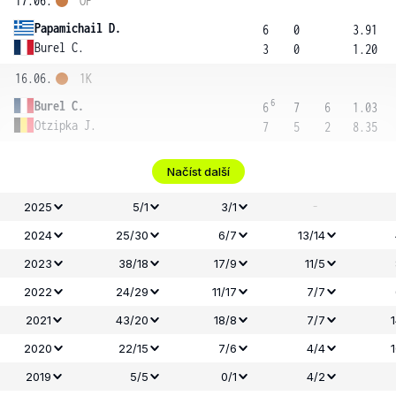
17.06.
OF
Papamichail D.
6
0
3.91
Burel C.
3
0
1.20
16.06.
1K
6
Burel C.
6
7
6
1.03
Otzipka J.
7
5
2
8.35
Načíst další
-
2025
5/1
3/1
2024
25/30
6/7
13/14
2023
38/18
17/9
11/5
2022
24/29
11/17
7/7
2021
43/20
18/8
7/7
2020
22/15
7/6
4/4
2019
5/5
0/1
4/2