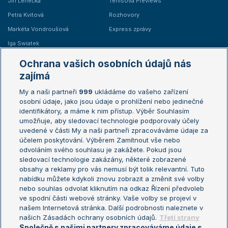
Jiří Lehečka
Tenisová Previews
Petra Kvitová
Rozhovory
Markéta Vondroušová
Express zprávy
Iga Swiatek
Marie Bouzková
Ochrana vašich osobních údajů nás
Žebříčky
Kalendář turnajů
zajímá
My a naši partneři
999
ukládáme do vašeho zařízení
Žebříček ATP (muži)
Australian Open
osobní údaje, jako jsou údaje o prohlížení nebo jedinečné
Žebříček WTA (ženy)
French Open
identifikátory, a máme k nim přístup. Výběr Souhlasím
umožňuje, aby sledovací technologie podporovaly účely
Sázkařský žebříček
Wimbledon
uvedené v části My a naši partneři zpracováváme údaje za
US Open
účelem poskytování. Výběrem Zamítnout vše nebo
odvoláním svého souhlasu je zakážete. Pokud jsou
Turnaj mistrů
sledovací technologie zakázány, některé zobrazené
Turnaj mistryň
obsahy a reklamy pro vás nemusí být tolik relevantní. Tuto
Aktualní trendy
nabídku můžete kdykoli znovu zobrazit a změnit své volby
nebo souhlas odvolat kliknutím na odkaz Řízení předvoleb
ve spodní části webové stránky. Vaše volby se projeví v
Fotbalové přestupy
našem Internetová stránka. Další podrobnosti naleznete v
Livesport Daily
našich Zásadách ochrany osobních údajů.
Třetí strany
Společně s našimi partnery zpracováváme údaje s
LS Prague Open