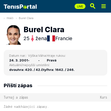
Hráči
Burel Clara
Burel Clara
25
žena
Francie
Datum nar.:
Výška:
Váha:
Hraje rukou:
24. 3. 2001
-
-
Pravá
Aktuální/nejvyšší umístění:
dvouhra: 420. / 42.
čtyřhra: 1642. / 246.
Příští zápas
Turnaj a zápas
Kurs
Žádné nadcházející zápasy.