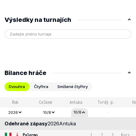
Výsledky na turnajích
Bilance hráče
Dvouhra
Čtyřhra
Smíšené čtyřhry
Rok
Celkem
Antuka
Tvrdý p.
H
-
10/8
2026
10/8
Odehrané zápasy
2026
Antuka
Palermo
1
2
3
Kurs