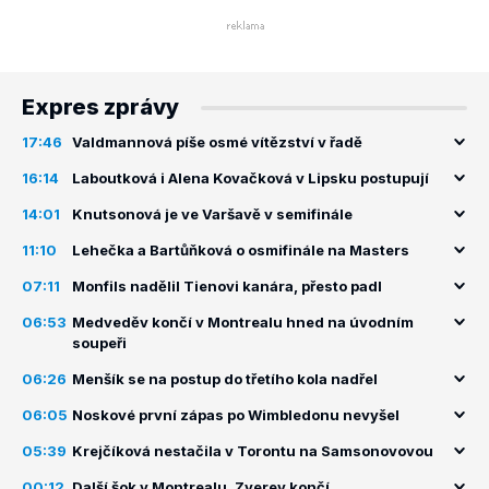
Expres zprávy
17:46
Valdmannová píše osmé vítězství v řadě
16:14
Laboutková i Alena Kovačková v Lipsku postupují
14:01
Knutsonová je ve Varšavě v semifinále
11:10
Lehečka a Bartůňková o osmifinále na Masters
07:11
Monfils nadělil Tienovi kanára, přesto padl
06:53
Medveděv končí v Montrealu hned na úvodním
soupeři
06:26
Menšík se na postup do třetího kola nadřel
06:05
Noskové první zápas po Wimbledonu nevyšel
05:39
Krejčíková nestačila v Torontu na Samsonovovou
00:12
Další šok v Montrealu, Zverev končí