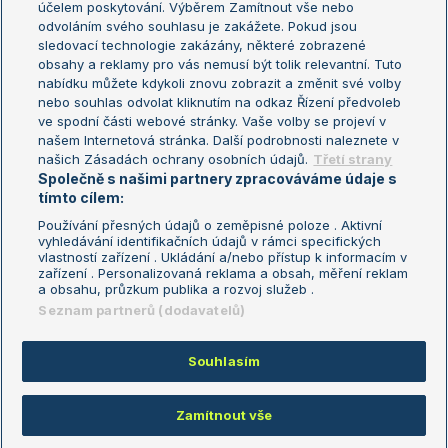
účelem poskytování. Výběrem Zamítnout vše nebo
odvoláním svého souhlasu je zakážete. Pokud jsou
Turnaj mistrů
sledovací technologie zakázány, některé zobrazené
Turnaj mistryň
obsahy a reklamy pro vás nemusí být tolik relevantní. Tuto
Aktualní trendy
nabídku můžete kdykoli znovu zobrazit a změnit své volby
nebo souhlas odvolat kliknutím na odkaz Řízení předvoleb
ve spodní části webové stránky. Vaše volby se projeví v
Fotbalové přestupy
našem Internetová stránka. Další podrobnosti naleznete v
Livesport Daily
našich Zásadách ochrany osobních údajů.
Třetí strany
Společně s našimi partnery zpracováváme údaje s
LS Prague Open
tímto cílem:
Používání přesných údajů o zeměpisné poloze . Aktivní
vyhledávání identifikačních údajů v rámci specifických
vlastností zařízení . Ukládání a/nebo přístup k informacím v
Podmínky užití
Nastavení soukromí
zařízení . Personalizovaná reklama a obsah, měření reklam
GDPR a žurnalistika
Reklama
a obsahu, průzkum publika a rozvoj služeb .
Informace o zpracování osobních
Kontakt
Seznam partnerů (dodavatelů)
údajů
Tiráž
Souhlasím
Copyright © 2008-2026 TenisPortal.cz. Využíváme zpravodajství ČTK.
Zamítnout vše