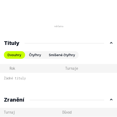
Tituly
Dvouhry
Čtyřhry
Smíšené čtyřhry
Rok
Turnaje
Žádné tituly
Zranění
Turnaj
Důvod