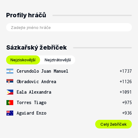
Profily hráčů
Sázkařský žebříček
Nejziskovější
Nejztrátovější
Cerundolo Juan Manuel
+1737
Obradovic Andrea
+1126
Eala Alexandra
+1091
Torres Tiago
+975
Aguiard Enzo
+936
Celý žebříček