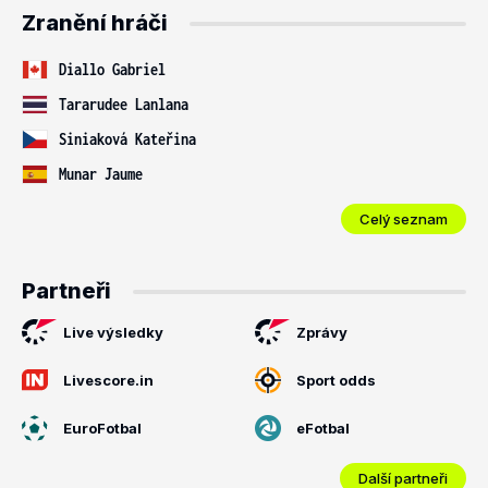
Zranění hráči
Diallo Gabriel
Tararudee Lanlana
Siniaková Kateřina
Munar Jaume
Celý seznam
Partneři
Live výsledky
Zprávy
Livescore.in
Sport odds
EuroFotbal
eFotbal
Další partneři