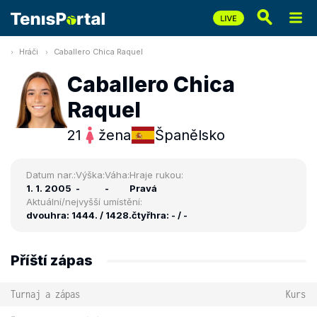
Hráči
Caballero Chica Raquel
Caballero Chica
Raquel
21
žena
Španělsko
Datum nar.:
Výška:
Váha:
Hraje rukou:
1. 1. 2005
-
-
Pravá
Aktuální/nejvyšší umístění:
dvouhra: 1444. / 1428.
čtyřhra: - / -
Příští zápas
Turnaj a zápas
Kurs