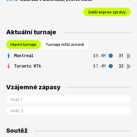
Další expres zprávy
Aktuální turnaje
Hlavní turnaje
Turnaje nižší úrovně
Montreal
$9.4M
31
Toronto WTA
$7.4M
32
Vzájemné zápasy
Soutěž