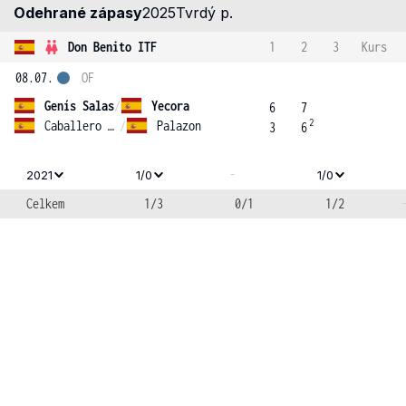
Odehrané zápasy
2025
Tvrdý p.
Don Benito ITF
1
2
3
Kurs
08.07.
OF
Genís Salas
/
Yecora
6
7
2
Caballero Chica
/
Palazon
3
6
-
2021
1/0
1/0
Celkem
1/3
0/1
1/2