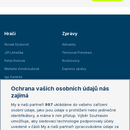
Hráči
Zprávy
Novak Djokovič
Aktuality
Jiří Lehečka
Tenisová Previews
Petra Kvitová
Rozhovory
Markéta Vondroušová
Express zprávy
Iga Swiatek
Marie Bouzková
Ochrana vašich osobních údajů nás
Žebříčky
Kalendář turnajů
zajímá
My a naši partneři
997
ukládáme do vašeho zařízení
Žebříček ATP (muži)
Australian Open
osobní údaje, jako jsou údaje o prohlížení nebo jedinečné
Žebříček WTA (ženy)
French Open
identifikátory, a máme k nim přístup. Výběr Souhlasím
umožňuje, aby sledovací technologie podporovaly účely
Sázkařský žebříček
Wimbledon
uvedené v části My a naši partneři zpracováváme údaje za
US Open