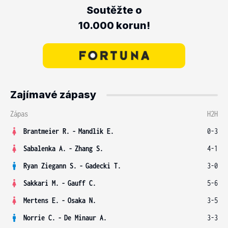
Soutěžte o
10.000 korun!
Zajímavé zápasy
Zápas
H2H
Brantmeier R.
-
Mandlik E.
0-3
Sabalenka A.
-
Zhang S.
4-1
Ryan Ziegann S.
-
Gadecki T.
3-0
Sakkari M.
-
Gauff C.
5-6
Mertens E.
-
Osaka N.
3-5
Norrie C.
-
De Minaur A.
3-3