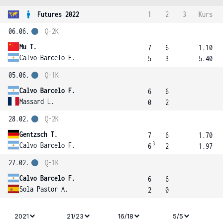
Futures 2022
1
2
3
Kurs
06.06.
Q-2K
Mu T.
7
6
1.10
Calvo Barcelo F.
5
3
5.40
05.06.
Q-1K
Calvo Barcelo F.
6
6
Massard L.
0
2
28.02.
Q-2K
Gentzsch T.
7
6
1.70
3
Calvo Barcelo F.
6
2
1.97
27.02.
Q-1K
Calvo Barcelo F.
6
6
Sola Pastor A.
2
0
2021
21/23
16/18
5/5