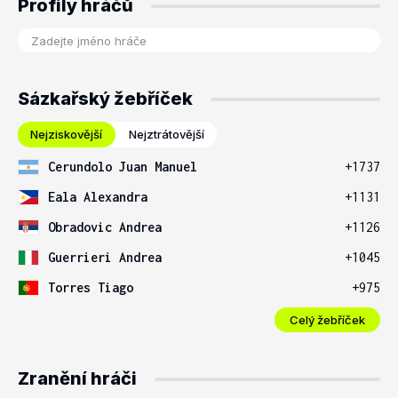
Profily hráčů
Sázkařský žebříček
Nejziskovější
Nejztrátovější
Cerundolo Juan Manuel
+1737
Eala Alexandra
+1131
Obradovic Andrea
+1126
Guerrieri Andrea
+1045
Torres Tiago
+975
Celý žebříček
Zranění hráči