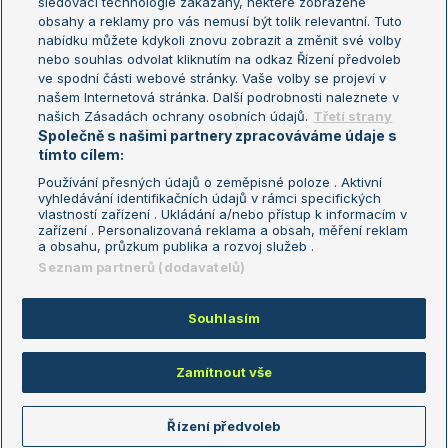
sledovací technologie zakázány, některé zobrazené
Turnaj mistryň
obsahy a reklamy pro vás nemusí být tolik relevantní. Tuto
Aktualní trendy
nabídku můžete kdykoli znovu zobrazit a změnit své volby
nebo souhlas odvolat kliknutím na odkaz Řízení předvoleb
ve spodní části webové stránky. Vaše volby se projeví v
Fotbalové přestupy
našem Internetová stránka. Další podrobnosti naleznete v
Livesport Daily
našich Zásadách ochrany osobních údajů.
Třetí strany
Společně s našimi partnery zpracováváme údaje s
LS Prague Open
tímto cílem:
Používání přesných údajů o zeměpisné poloze . Aktivní
vyhledávání identifikačních údajů v rámci specifických
vlastností zařízení . Ukládání a/nebo přístup k informacím v
Podmínky užití
Nastavení soukromí
zařízení . Personalizovaná reklama a obsah, měření reklam
GDPR a žurnalistika
Reklama
a obsahu, průzkum publika a rozvoj služeb .
Informace o zpracování osobních
Kontakt
Seznam partnerů (dodavatelů)
údajů
Tiráž
Souhlasím
Copyright © 2008-2026 TenisPortal.cz. Využíváme zpravodajství ČTK.
Zamítnout vše
Řízení předvoleb