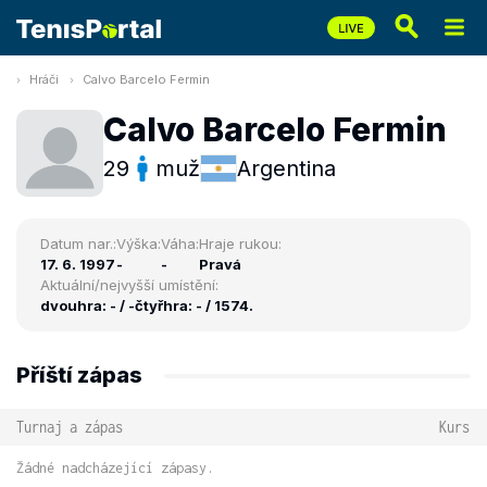
Hráči
Calvo Barcelo Fermin
Calvo Barcelo Fermin
29
muž
Argentina
Datum nar.:
Výška:
Váha:
Hraje rukou:
17. 6. 1997
-
-
Pravá
Aktuální/nejvyšší umístění:
dvouhra: - / -
čtyřhra: - / 1574.
Příští zápas
Turnaj a zápas
Kurs
Žádné nadcházející zápasy.