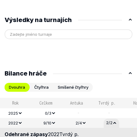
Výsledky na turnajích
Bilance hráče
Dvouhra
Čtyřhra
Smíšené čtyřhry
Rok
Celkem
Antuka
Tvrdý p.
H
-
-
2025
0/3
2/2
2022
9/10
2/4
Odehrané zápasy
2022
Tvrdý p.