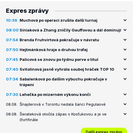
Expres zprávy
10:36
Muchová po operaci zrušila další turnaj
08:00
Siniaková a Zhang zničily Gauffovou a dál dominují
07:54
Brenda Fruhvirtová pokračuje v návratu
07:50
Hejtmánková hraje o druhou trofej
07:45
Palicová se znovu po týdnu porve o titul
07:40
Svitolinová jasně vyhrála souboj hráček TOP 10
07:34
Sabalenková po dalším výbuchu pokračuje v
trápení
07:30
Lehečka po mizerném výkonu končí
08.08.
Šnajderová v Torontu nedala šanci Pegulaové
08.08.
Šwiateková otočila zápas s Kosťukovou a je ve
čtvrtfinále
Další expres zprávy