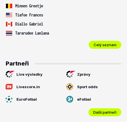
Minnen Greetje
Tiafoe Frances
Diallo Gabriel
Tararudee Lanlana
Celý seznam
Partneři
Live výsledky
Zprávy
Livescore.in
Sport odds
EuroFotbal
eFotbal
Další partneři