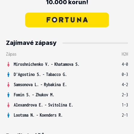
10.000 korun!
Zajímavé zápasy
Zápas
H2H
Miroshnichenko V.
-
Khatamova S.
4-0
D'Agostino S.
-
Tabacco G.
0-3
Samsonova L.
-
Rybakina E.
4-2
Fomin S.
-
Zhukov M.
2-3
Alexandrova E.
-
Svitolina E.
1-3
Lootsma N.
-
Koenders R.
2-1