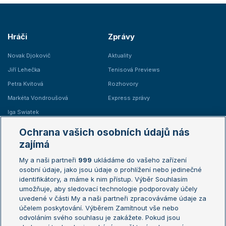
Hráči
Zprávy
Novak Djokovič
Aktuality
Jiří Lehečka
Tenisová Previews
Petra Kvitová
Rozhovory
Markéta Vondroušová
Express zprávy
Iga Swiatek
Marie Bouzková
Ochrana vašich osobních údajů nás
Žebříčky
Kalendář turnajů
zajímá
My a naši partneři
999
ukládáme do vašeho zařízení
Žebříček ATP (muži)
Australian Open
osobní údaje, jako jsou údaje o prohlížení nebo jedinečné
Žebříček WTA (ženy)
French Open
identifikátory, a máme k nim přístup. Výběr Souhlasím
umožňuje, aby sledovací technologie podporovaly účely
Sázkařský žebříček
Wimbledon
uvedené v části My a naši partneři zpracováváme údaje za
US Open
účelem poskytování. Výběrem Zamítnout vše nebo
odvoláním svého souhlasu je zakážete. Pokud jsou
Turnaj mistrů