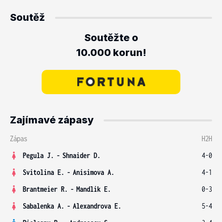
Soutěž
Soutěžte o
10.000 korun!
Zajímavé zápasy
Zápas
H2H
Pegula J.
-
Shnaider D.
4-0
Svitolina E.
-
Anisimova A.
4-1
Brantmeier R.
-
Mandlik E.
0-3
Sabalenka A.
-
Alexandrova E.
5-4