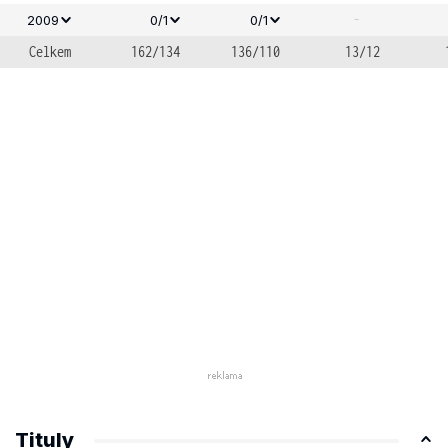
-
2009
0/1
0/1
Celkem
162/134
136/110
13/12
Tituly