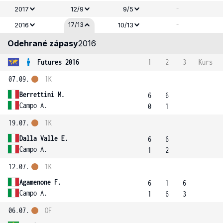
-
2017
12/9
9/5
-
17/13
2016
10/13
Odehrané zápasy
2016
Futures 2016
1
2
3
Kurs
07.09.
1K
Berrettini M.
6
6
Campo A.
0
1
19.07.
1K
Dalla Valle E.
6
6
Campo A.
1
2
12.07.
1K
Agamenone F.
6
1
6
Campo A.
1
6
3
06.07.
OF