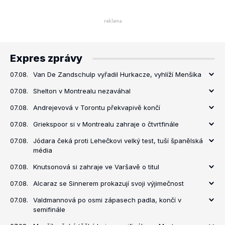
Expres zprávy
07.08.
Van De Zandschulp vyřadil Hurkacze, vyhlíží Menšíka
07.08.
Shelton v Montrealu nezaváhal
07.08.
Andrejevová v Torontu překvapivě končí
07.08.
Griekspoor si v Montrealu zahraje o čtvrtfinále
07.08.
Jódara čeká proti Lehečkovi velký test, tuší španělská
média
07.08.
Knutsonová si zahraje ve Varšavě o titul
07.08.
Alcaraz se Sinnerem prokazují svoji výjimečnost
07.08.
Valdmannová po osmi zápasech padla, končí v
semifinále