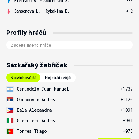
Pieleanu R.
-
Andreescu S.
3-4
Samsonova L.
-
Rybakina E.
4-2
Profily hráčů
Sázkařský žebříček
Nejziskovější
Nejztrátovější
Cerundolo Juan Manuel
+1737
Obradovic Andrea
+1126
Eala Alexandra
+1091
Guerrieri Andrea
+981
Torres Tiago
+975