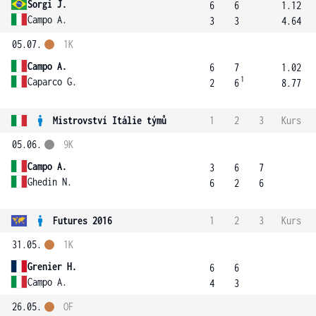
Sorgi J.
6
6
1.12
Campo A.
3
3
4.64
05.07.
1K
Campo A.
6
7
1.02
1
Caparco G.
2
6
8.77
Mistrovství Itálie týmů
1
2
3
Kurs
05.06.
9K
Campo A.
3
6
7
Ghedin N.
6
2
6
Futures 2016
1
2
3
Kurs
31.05.
1K
Grenier H.
6
6
Campo A.
4
3
26.05.
OF