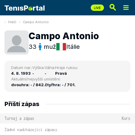
Hráči
Campo Antonio
Campo Antonio
33
muž
Itálie
Datum nar.:
Výška:
Váha:
Hraje rukou:
4. 8. 1993
-
-
Pravá
Aktuální/nejvyšší umístění:
dvouhra: - / 842.
čtyřhra: - / 701.
Příští zápas
Turnaj a zápas
Kurs
Žádné nadcházející zápasy.