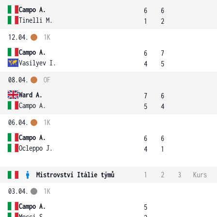
Campo A.
6
6
Tinelli M.
1
2
12.04.
1K
Campo A.
6
7
Vasilyev I.
4
5
08.04.
OF
Ward A.
7
6
Campo A.
5
4
06.04.
1K
Campo A.
6
6
Ocleppo J.
4
1
Mistrovství Itálie týmů
1
2
3
Kurs
03.04.
1K
Campo A.
5
Mocci S.