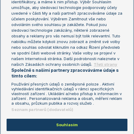
identifikátory, a máme k nim přístup. Výběr Souhlasím
umožňuje, aby sledovací technologie podporovaly účely
Sázkařský žebříček
Wimbledon
uvedené v části My a naši partneři zpracováváme údaje za
US Open
účelem poskytování. Výběrem Zamítnout vše nebo
odvoláním svého souhlasu je zakážete. Pokud jsou
Turnaj mistrů
sledovací technologie zakázány, některé zobrazené
Turnaj mistryň
obsahy a reklamy pro vás nemusí být tolik relevantní. Tuto
Aktualní trendy
nabídku můžete kdykoli znovu zobrazit a změnit své volby
nebo souhlas odvolat kliknutím na odkaz Řízení předvoleb
ve spodní části webové stránky. Vaše volby se projeví v
Fotbalové přestupy
našem Internetová stránka. Další podrobnosti naleznete v
Livesport Daily
našich Zásadách ochrany osobních údajů.
Třetí strany
Společně s našimi partnery zpracováváme údaje s
LS Prague Open
tímto cílem:
Používání přesných údajů o zeměpisné poloze . Aktivní
vyhledávání identifikačních údajů v rámci specifických
vlastností zařízení . Ukládání a/nebo přístup k informacím v
Podmínky užití
Nastavení soukromí
zařízení . Personalizovaná reklama a obsah, měření reklam
GDPR a žurnalistika
Reklama
a obsahu, průzkum publika a rozvoj služeb .
Informace o zpracování osobních
Kontakt
Seznam partnerů (dodavatelů)
údajů
Tiráž
Souhlasím
Copyright © 2008-2026 TenisPortal.cz. Využíváme zpravodajství ČTK.