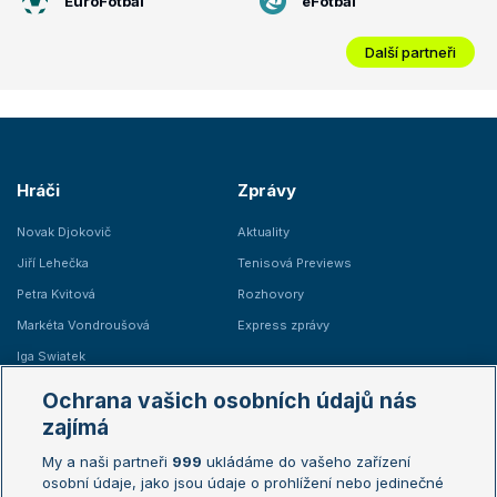
EuroFotbal
eFotbal
Další partneři
Hráči
Zprávy
Novak Djokovič
Aktuality
Jiří Lehečka
Tenisová Previews
Petra Kvitová
Rozhovory
Markéta Vondroušová
Express zprávy
Iga Swiatek
Marie Bouzková
Ochrana vašich osobních údajů nás
Žebříčky
Kalendář turnajů
zajímá
My a naši partneři
999
ukládáme do vašeho zařízení
Žebříček ATP (muži)
Australian Open
osobní údaje, jako jsou údaje o prohlížení nebo jedinečné
Žebříček WTA (ženy)
French Open