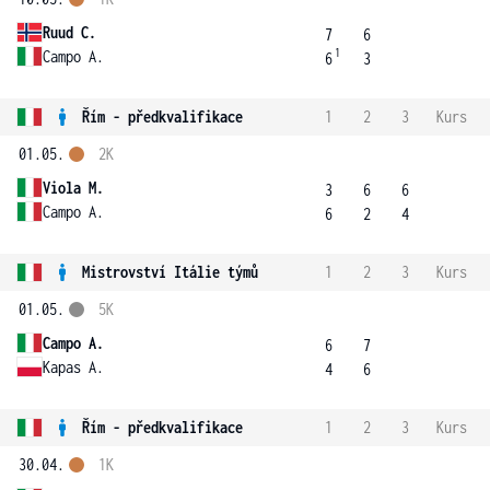
Ruud C.
7
6
1
Campo A.
6
3
Řím - předkvalifikace
1
2
3
Kurs
01.05.
2K
Viola M.
3
6
6
Campo A.
6
2
4
Mistrovství Itálie týmů
1
2
3
Kurs
01.05.
5K
Campo A.
6
7
Kapas A.
4
6
Řím - předkvalifikace
1
2
3
Kurs
30.04.
1K