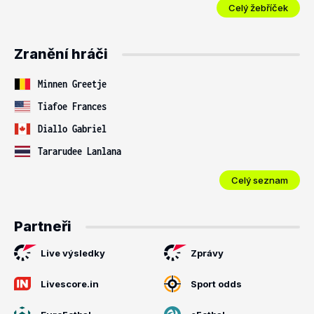
Celý žebříček
Zranění hráči
Minnen Greetje
Tiafoe Frances
Diallo Gabriel
Tararudee Lanlana
Celý seznam
Partneři
Live výsledky
Zprávy
Livescore.in
Sport odds