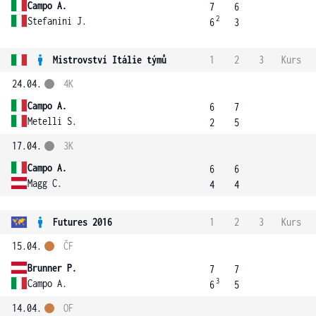
Campo A.
7
6
2
Stefanini J.
6
3
Mistrovství Itálie týmů
1
2
3
Kurs
24.04.
4K
Campo A.
6
7
Metelli S.
2
5
17.04.
3K
Campo A.
6
6
Magg C.
4
4
Futures 2016
1
2
3
Kurs
15.04.
ČF
Brunner P.
7
7
3
Campo A.
6
5
14.04.
OF