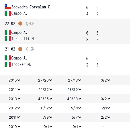
Saavedra-Corvalan C.
6
6
Campo A.
4
2
22.02.
Q-OF
Campo A.
6
6
Turchetti N.
2
2
21.02.
Q-2K
Campo A.
6
6
Trocker M.
2
3
2015
27/20
27/18
0/2
-
2014
14/22
13/20
2013
43/25
43/23
0/2
2012
11/12
9/11
2/1
2011
7/9
5/7
2/2
-
2010
0/1
0/1