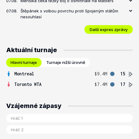
07.08.
Menšíka čeká těžký boj o osmifinále na Masters
07.08.
Štěpánek s volbou povrchu proti Spojeným státům
nesouhlasí
Další expres zprávy
Aktuální turnaje
Hlavní turnaje
Turnaje nižší úrovně
Montreal
$9.4M
15
Toronto WTA
$7.4M
17
Vzájemné zápasy