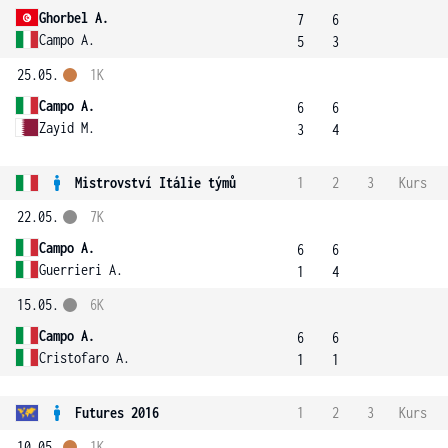
Ghorbel A.
7
6
Campo A.
5
3
25.05.
1K
Campo A.
6
6
Zayid M.
3
4
Mistrovství Itálie týmů
1
2
3
Kurs
22.05.
7K
Campo A.
6
6
Guerrieri A.
1
4
15.05.
6K
Campo A.
6
6
Cristofaro A.
1
1
Futures 2016
1
2
3
Kurs
10.05.
1K