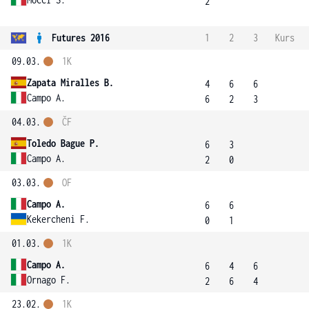
2
Futures 2016
1
2
3
Kurs
09.03.
1K
Zapata Miralles B.
4
6
6
Campo A.
6
2
3
04.03.
ČF
Toledo Bague P.
6
3
Campo A.
2
0
03.03.
OF
Campo A.
6
6
Kekercheni F.
0
1
01.03.
1K
Campo A.
6
4
6
Ornago F.
2
6
4
23.02.
1K