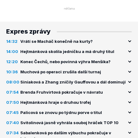
Expres zprávy
14:32
Vrátí se Macháč konečně na kurty?
14:00
Hejtmánková skolila jedničku a má druhý titul
12:20
Konec Čechů, nebo povinná výhra Menšíka?
10:36
Muchová po operaci zrušila další turnaj
08:00
Siniaková a Zhang zničily Gauffovou a dál dominují
07:54
Brenda Fruhvirtová pokračuje v návratu
07:50
Hejtmánková hraje o druhou trofej
07:45
Palicová se znovu po týdnu porve o titul
07:40
Svitolinová jasně vyhrála souboj hráček TOP 10
07:34
Sabalenková po dalším výbuchu pokračuje v