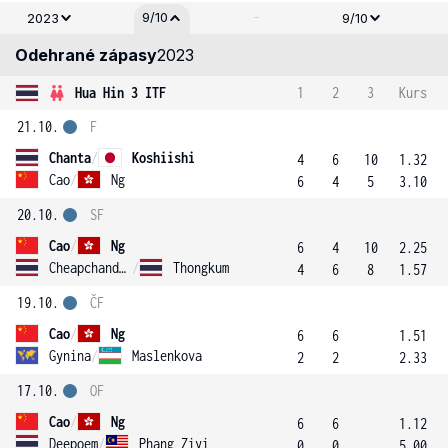
-
9/10
2023
9/10
Odehrané zápasy
2023
Hua Hin 3 ITF
1
2
3
Kurs
21.10.
F
Chanta
/
Koshiishi
4
6
10
1.32
Cao
/
Ng
6
4
5
3.10
20.10.
SF
Cao
/
Ng
6
4
10
2.25
Cheapchandej
/
Thongkum
4
6
8
1.57
19.10.
ČF
Cao
/
Ng
6
6
1.51
Gynina
/
Maslenkova
2
2
2.33
17.10.
OF
Cao
/
Ng
6
6
1.12
Deepoem
/
Phang Ziyi
0
0
5.00