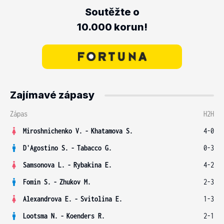
Soutěžte o
10.000 korun!
Zajímavé zápasy
Zápas
H2H
Miroshnichenko V.
-
Khatamova S.
4-0
D'Agostino S.
-
Tabacco G.
0-3
Samsonova L.
-
Rybakina E.
4-2
Fomin S.
-
Zhukov M.
2-3
Alexandrova E.
-
Svitolina E.
1-3
Lootsma N.
-
Koenders R.
2-1