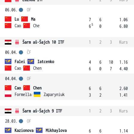
06.06.
OF
Lu
/
Ma
7
6
1.06
5
Cao
/
Che
6
0
6.80
Šarm aš-Šajch 10 ITF
1
2
3
Kurs
06.04.
ČF
Falei
/
Iatcenko
4
6
10
1.16
Cao
/
Chen
6
0
7
4.40
04.04.
OF
Cao
/
Chen
6
6
2.60
Formella
/
Zaparyniuk
3
2
1.41
Šarm aš-Šajch 9 ITF
1
2
3
Kurs
28.03.
OF
Kazionova
/
Mikhaylova
6
6
1.14