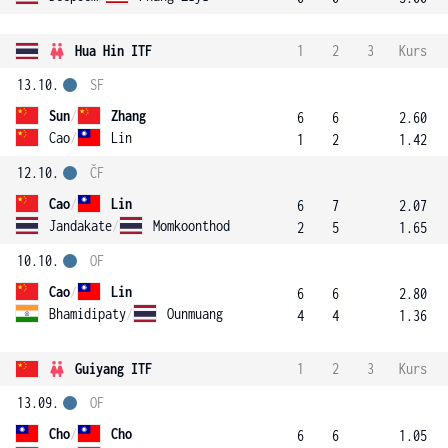
Hua Hin ITF
1
2
3
Kurs
13.10.
SF
Sun
/
Zhang
6
6
2.60
Cao
/
Lin
1
2
1.42
12.10.
ČF
Cao
/
Lin
6
7
2.07
Jandakate
/
Momkoonthod
2
5
1.65
10.10.
OF
Cao
/
Lin
6
6
2.80
Bhamidipaty
/
Ounmuang
4
4
1.36
Guiyang ITF
1
2
3
Kurs
13.09.
OF
Cho
/
Cho
6
6
1.05