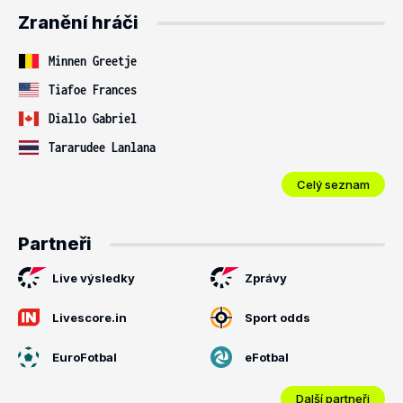
Zranění hráči
Minnen Greetje
Tiafoe Frances
Diallo Gabriel
Tararudee Lanlana
Celý seznam
Partneři
Live výsledky
Zprávy
Livescore.in
Sport odds
EuroFotbal
eFotbal
Další partneři