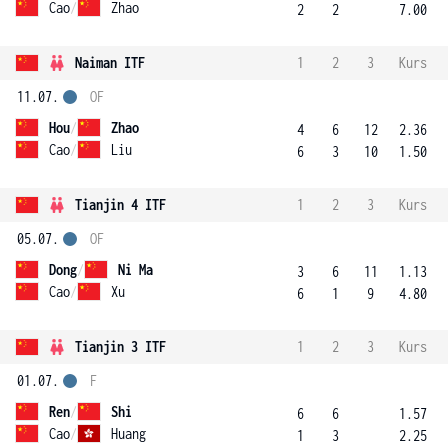
Cao
/
Zhao
2
2
7.00
Naiman ITF
1
2
3
Kurs
11.07.
OF
Hou
/
Zhao
4
6
12
2.36
Cao
/
Liu
6
3
10
1.50
Tianjin 4 ITF
1
2
3
Kurs
05.07.
OF
Dong
/
Ni Ma
3
6
11
1.13
Cao
/
Xu
6
1
9
4.80
Tianjin 3 ITF
1
2
3
Kurs
01.07.
F
Ren
/
Shi
6
6
1.57
Cao
/
Huang
1
3
2.25