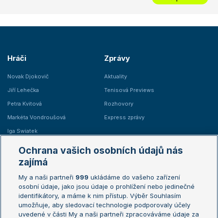
Hráči
Zprávy
Novak Djokovič
Aktuality
Jiří Lehečka
Tenisová Previews
Petra Kvitová
Rozhovory
Markéta Vondroušová
Express zprávy
Iga Swiatek
Marie Bouzková
Ochrana vašich osobních údajů nás
Žebříčky
Kalendář turnajů
zajímá
My a naši partneři
999
ukládáme do vašeho zařízení
Žebříček ATP (muži)
Australian Open
osobní údaje, jako jsou údaje o prohlížení nebo jedinečné
Žebříček WTA (ženy)
French Open
identifikátory, a máme k nim přístup. Výběr Souhlasím
umožňuje, aby sledovací technologie podporovaly účely
Sázkařský žebříček
Wimbledon
uvedené v části My a naši partneři zpracováváme údaje za