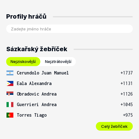
Profily hráčů
Sázkařský žebříček
Nejziskovější
Nejztrátovější
Cerundolo Juan Manuel
+1737
Eala Alexandra
+1131
Obradovic Andrea
+1126
Guerrieri Andrea
+1045
Torres Tiago
+975
Celý žebříček