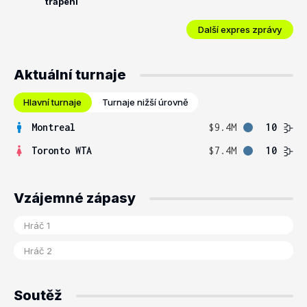
trápení
Další expres zprávy
Aktuální turnaje
Hlavní turnaje
Turnaje nižší úrovně
Montreal
$9.4M
10
Toronto WTA
$7.4M
10
Vzájemné zápasy
Soutěž