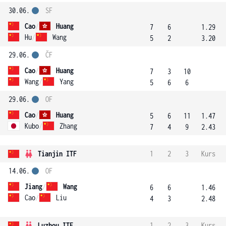
30.06.
SF
Cao
/
Huang
7
6
1.29
Hu
/
Wang
5
2
3.20
29.06.
ČF
Cao
/
Huang
7
3
10
Wang
/
Yang
5
6
6
29.06.
OF
Cao
/
Huang
5
6
11
1.47
Kubo
/
Zhang
7
4
9
2.43
Tianjin ITF
1
2
3
Kurs
14.06.
OF
Jiang
/
Wang
6
6
1.46
Cao
/
Liu
4
3
2.48
Luzhou ITF
1
2
3
Kurs