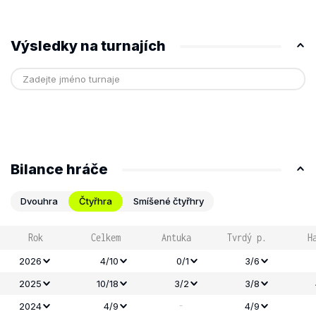
Výsledky na turnajích
Bilance hráče
Dvouhra
Čtyřhra
Smíšené čtyřhry
Rok
Celkem
Antuka
Tvrdý p.
H
2026
4/10
0/1
3/6
2025
10/18
3/2
3/8
-
2024
4/9
4/9