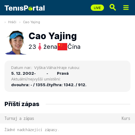
Hráči
Cao Yajing
Cao Yajing
23
žena
Čína
Datum nar.:
Výška:
Váha:
Hraje rukou:
5. 12. 2002
-
-
Pravá
Aktuální/nejvyšší umístění:
dvouhra: - / 1355.
čtyřhra: 1342. / 912.
Příští zápas
Turnaj a zápas
Kurs
Žádné nadcházející zápasy.