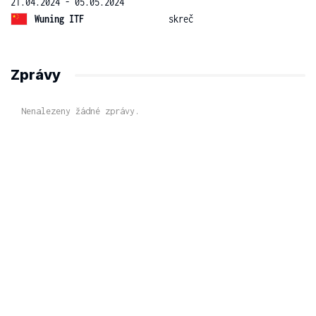
21.04.2024 - 05.05.2024
Wuning ITF
skreč
Zprávy
Nenalezeny žádné zprávy.