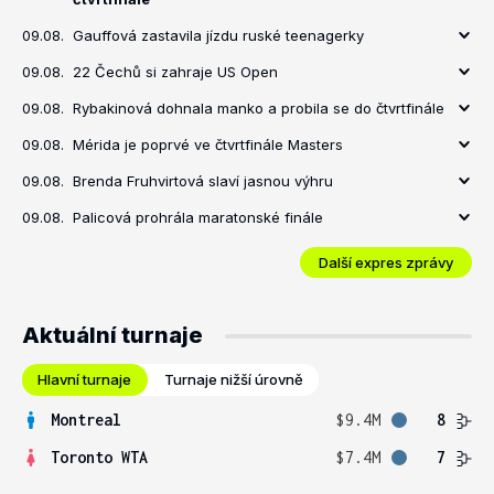
09.08.
Gauffová zastavila jízdu ruské teenagerky
09.08.
22 Čechů si zahraje US Open
09.08.
Rybakinová dohnala manko a probila se do čtvrtfinále
09.08.
Mérida je poprvé ve čtvrtfinále Masters
09.08.
Brenda Fruhvirtová slaví jasnou výhru
09.08.
Palicová prohrála maratonské finále
Další expres zprávy
Aktuální turnaje
Hlavní turnaje
Turnaje nižší úrovně
Montreal
$9.4M
8
Toronto WTA
$7.4M
7