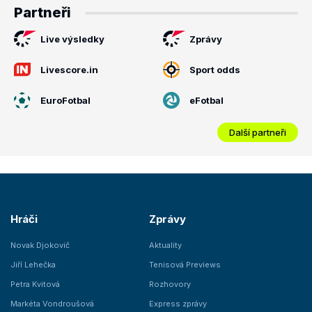
Partneři
Live výsledky
Zprávy
Livescore.in
Sport odds
EuroFotbal
eFotbal
Další partneři
Hráči
Zprávy
Novak Djokovič
Aktuality
Jiří Lehečka
Tenisová Previews
Petra Kvitová
Rozhovory
Markéta Vondroušová
Express zprávy