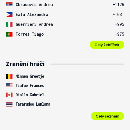
Obradovic Andrea
+1126
Eala Alexandra
+1081
Guerrieri Andrea
+995
Torres Tiago
+975
Celý žebříček
Zranění hráči
Minnen Greetje
Tiafoe Frances
Diallo Gabriel
Tararudee Lanlana
Celý seznam