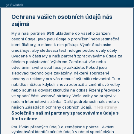
Iga Swiatek
Marie Bouzková
Ochrana vašich osobních údajů nás
Žebříčky
Kalendář turnajů
zajímá
My a naši partneři
999
ukládáme do vašeho zařízení
Žebříček ATP (muži)
Australian Open
osobní údaje, jako jsou údaje o prohlížení nebo jedinečné
Žebříček WTA (ženy)
French Open
identifikátory, a máme k nim přístup. Výběr Souhlasím
umožňuje, aby sledovací technologie podporovaly účely
Sázkařský žebříček
Wimbledon
uvedené v části My a naši partneři zpracováváme údaje za
US Open
účelem poskytování. Výběrem Zamítnout vše nebo
odvoláním svého souhlasu je zakážete. Pokud jsou
Turnaj mistrů
sledovací technologie zakázány, některé zobrazené
Turnaj mistryň
obsahy a reklamy pro vás nemusí být tolik relevantní. Tuto
Aktualní trendy
nabídku můžete kdykoli znovu zobrazit a změnit své volby
nebo souhlas odvolat kliknutím na odkaz Řízení předvoleb
ve spodní části webové stránky. Vaše volby se projeví v
Fotbalové přestupy
našem Internetová stránka. Další podrobnosti naleznete v
Livesport Daily
našich Zásadách ochrany osobních údajů.
Třetí strany
Společně s našimi partnery zpracováváme údaje s
LS Prague Open
tímto cílem:
Používání přesných údajů o zeměpisné poloze . Aktivní
vyhledávání identifikačních údajů v rámci specifických