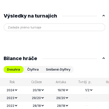
Výsledky na turnajích
Bilance hráče
Dvouhra
Čtyřhra
Smíšené čtyřhry
Rok
Celkem
Antuka
Tvrdý p.
H
2024
20/18
19/16
1/2
-
2023
29/20
29/20
-
2022
28/18
28/18