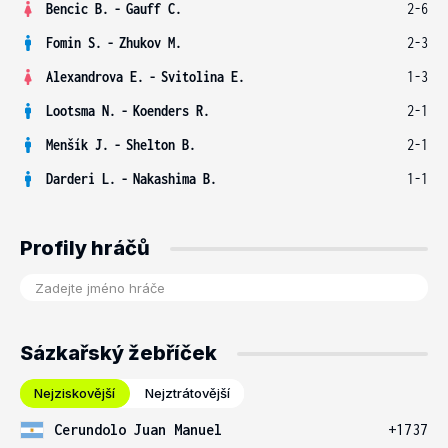
Bencic B.
-
Gauff C.
2-6
Fomin S.
-
Zhukov M.
2-3
Alexandrova E.
-
Svitolina E.
1-3
Lootsma N.
-
Koenders R.
2-1
Menšík J.
-
Shelton B.
2-1
Darderi L.
-
Nakashima B.
1-1
Profily hráčů
Sázkařský žebříček
Nejziskovější
Nejztrátovější
Cerundolo Juan Manuel
+1737