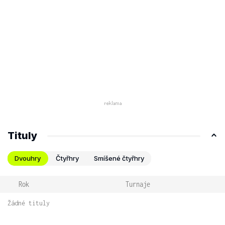
Tituly
Dvouhry
Čtyřhry
Smíšené čtyřhry
Rok
Turnaje
Žádné tituly