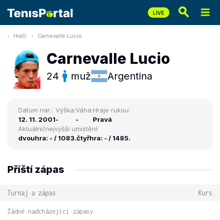
Hráči
Carnevalle Lucio
Carnevalle Lucio
24
muž
Argentina
Datum nar.:
Výška:
Váha:
Hraje rukou:
12. 11. 2001
-
-
Pravá
Aktuální/nejvyšší umístění:
dvouhra: - / 1083.
čtyřhra: - / 1485.
Příští zápas
Turnaj a zápas
Kurs
Žádné nadcházející zápasy.