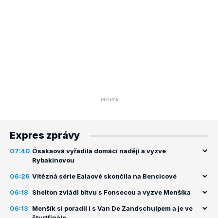
Expres zprávy
07:40
Ósakaová vyřadila domácí naději a vyzve
Rybakinovou
06:26
Vítězná série Ealaové skončila na Bencicové
06:18
Shelton zvládl bitvu s Fonsecou a vyzve Menšíka
06:13
Menšík si poradil i s Van De Zandschulpem a je ve
čtvrtfinále