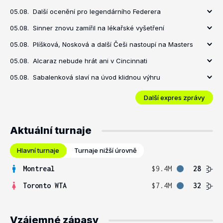
05.08.
Další ocenění pro legendárního Federera
05.08.
Sinner znovu zamířil na lékařské vyšetření
05.08.
Plíšková, Nosková a další Češi nastoupí na Masters
05.08.
Alcaraz nebude hrát ani v Cincinnati
05.08.
Sabalenková slaví na úvod klidnou výhru
Další expres zprávy
Aktuální turnaje
Hlavní turnaje
Turnaje nižší úrovně
Montreal
$9.4M
28
Toronto WTA
$7.4M
32
Vzájemné zápasy