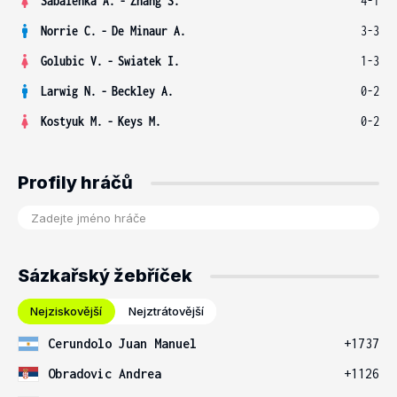
Sabalenka A.
-
Zhang S.
4-1
Norrie C.
-
De Minaur A.
3-3
Golubic V.
-
Swiatek I.
1-3
Larwig N.
-
Beckley A.
0-2
Kostyuk M.
-
Keys M.
0-2
Profily hráčů
Sázkařský žebříček
Nejziskovější
Nejztrátovější
Cerundolo Juan Manuel
+1737
Obradovic Andrea
+1126