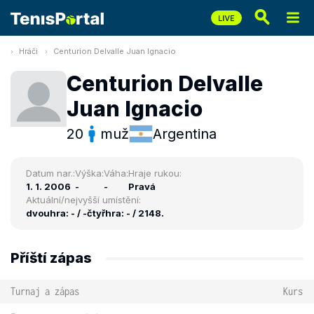
Hráči
Centurion Delvalle Juan Ignacio
Centurion Delvalle
Juan Ignacio
20
muž
Argentina
Datum nar.:
Výška:
Váha:
Hraje rukou:
1. 1. 2006
-
-
Pravá
Aktuální/nejvyšší umístění:
dvouhra: - / -
čtyřhra: - / 2148.
Příští zápas
Turnaj a zápas
Kurs