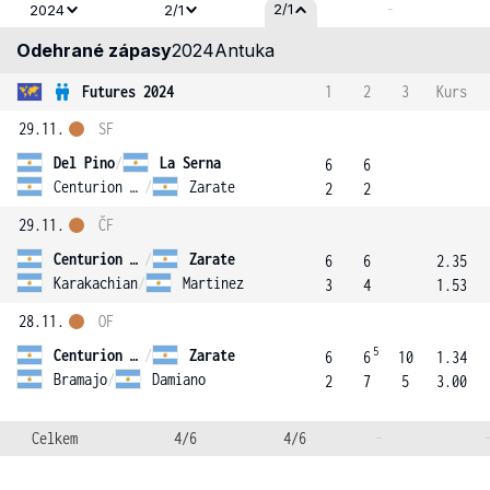
-
2/1
2024
2/1
Odehrané zápasy
2024
Antuka
Futures 2024
1
2
3
Kurs
29.11.
SF
Del Pino
/
La Serna
6
6
Centurion Delvalle
/
Zarate
2
2
29.11.
ČF
Centurion Delvalle
/
Zarate
6
6
2.35
Karakachian
/
Martinez
3
4
1.53
28.11.
OF
5
Centurion Delvalle
/
Zarate
6
6
10
1.34
Bramajo
/
Damiano
2
7
5
3.00
Celkem
4/6
4/6
-