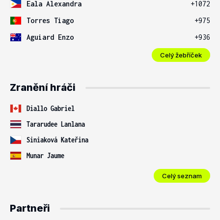
Eala Alexandra
+1072
Torres Tiago
+975
Aguiard Enzo
+936
Celý žebříček
Zranění hráči
Diallo Gabriel
Tararudee Lanlana
Siniaková Kateřina
Munar Jaume
Celý seznam
Partneři