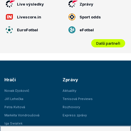
Live výsledky
Zprávy
Livescore.in
Sport odds
EuroFotbal
eFotbal
Další partneři
Hráči
Zprávy
Novak Djokovič
Aktuality
Jiří Lehečka
Tenisová Previews
Petra Kvitová
Rozhovory
Markéta Vondroušová
Express zprávy
Iga Swiatek