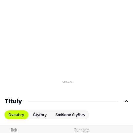
Tituly
Dvouhry
Čtyřhry
Smíšené čtyřhry
Rok
Turnaje