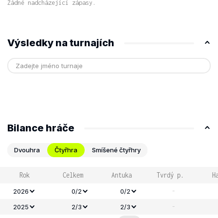
Žádné nadcházející zápasy.
Výsledky na turnajích
Bilance hráče
Dvouhra
Čtyřhra
Smíšené čtyřhry
Rok
Celkem
Antuka
Tvrdý p.
H
-
2026
0/2
0/2
-
2025
2/3
2/3