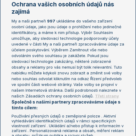
Marie Bouzková
Ochrana vašich osobních údajů nás
Žebříčky
Kalendář turnajů
zajímá
My a naši partneři
997
ukládáme do vašeho zařízení
Žebříček ATP (muži)
Australian Open
osobní údaje, jako jsou údaje o prohlížení nebo jedinečné
Žebříček WTA (ženy)
French Open
identifikátory, a máme k nim přístup. Výběr Souhlasím
umožňuje, aby sledovací technologie podporovaly účely
Sázkařský žebříček
Wimbledon
uvedené v části My a naši partneři zpracováváme údaje za
US Open
účelem poskytování. Výběrem Zamítnout vše nebo
odvoláním svého souhlasu je zakážete. Pokud jsou
Turnaj mistrů
sledovací technologie zakázány, některé zobrazené
Turnaj mistryň
obsahy a reklamy pro vás nemusí být tolik relevantní. Tuto
Aktualní trendy
nabídku můžete kdykoli znovu zobrazit a změnit své volby
nebo souhlas odvolat kliknutím na odkaz Řízení předvoleb
ve spodní části webové stránky. Vaše volby se projeví v
Fotbalové přestupy
našem Internetová stránka. Další podrobnosti naleznete v
Livesport Daily
našich Zásadách ochrany osobních údajů.
Třetí strany
Společně s našimi partnery zpracováváme údaje s
LS Prague Open
tímto cílem:
Používání přesných údajů o zeměpisné poloze . Aktivní
vyhledávání identifikačních údajů v rámci specifických
vlastností zařízení . Ukládání a/nebo přístup k informacím v
Podmínky užití
Nastavení soukromí
zařízení . Personalizovaná reklama a obsah, měření reklam
GDPR a žurnalistika
Reklama
a obsahu, průzkum publika a rozvoj služeb .