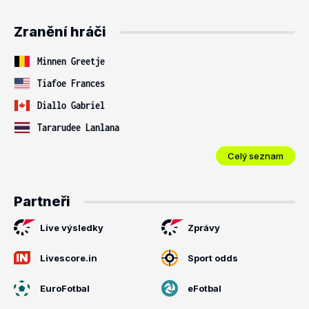
Zranění hráči
Minnen Greetje
Tiafoe Frances
Diallo Gabriel
Tararudee Lanlana
Celý seznam
Partneři
Live výsledky
Zprávy
Livescore.in
Sport odds
EuroFotbal
eFotbal