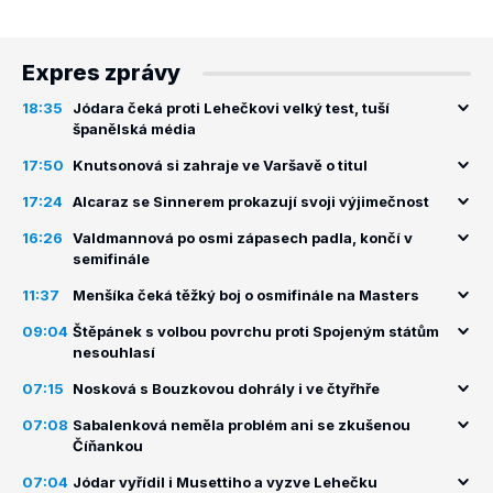
Expres zprávy
18:35
Jódara čeká proti Lehečkovi velký test, tuší
španělská média
17:50
Knutsonová si zahraje ve Varšavě o titul
17:24
Alcaraz se Sinnerem prokazují svoji výjimečnost
16:26
Valdmannová po osmi zápasech padla, končí v
semifinále
11:37
Menšíka čeká těžký boj o osmifinále na Masters
09:04
Štěpánek s volbou povrchu proti Spojeným státům
nesouhlasí
07:15
Nosková s Bouzkovou dohrály i ve čtyřhře
07:08
Sabalenková neměla problém ani se zkušenou
Číňankou
07:04
Jódar vyřídil i Musettiho a vyzve Lehečku