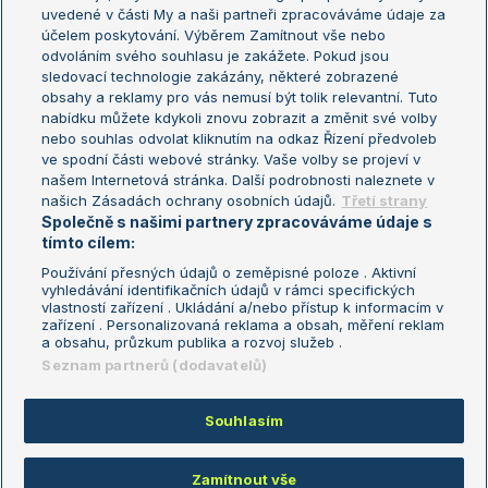
uvedené v části My a naši partneři zpracováváme údaje za
US Open
účelem poskytování. Výběrem Zamítnout vše nebo
odvoláním svého souhlasu je zakážete. Pokud jsou
Turnaj mistrů
sledovací technologie zakázány, některé zobrazené
Turnaj mistryň
obsahy a reklamy pro vás nemusí být tolik relevantní. Tuto
Aktualní trendy
nabídku můžete kdykoli znovu zobrazit a změnit své volby
nebo souhlas odvolat kliknutím na odkaz Řízení předvoleb
ve spodní části webové stránky. Vaše volby se projeví v
Fotbalové přestupy
našem Internetová stránka. Další podrobnosti naleznete v
Livesport Daily
našich Zásadách ochrany osobních údajů.
Třetí strany
Společně s našimi partnery zpracováváme údaje s
LS Prague Open
tímto cílem:
Používání přesných údajů o zeměpisné poloze . Aktivní
vyhledávání identifikačních údajů v rámci specifických
vlastností zařízení . Ukládání a/nebo přístup k informacím v
Podmínky užití
Nastavení soukromí
zařízení . Personalizovaná reklama a obsah, měření reklam
GDPR a žurnalistika
Reklama
a obsahu, průzkum publika a rozvoj služeb .
Informace o zpracování osobních
Kontakt
Seznam partnerů (dodavatelů)
údajů
Tiráž
Souhlasím
Copyright © 2008-2026 TenisPortal.cz. Využíváme zpravodajství ČTK.
Zamítnout vše