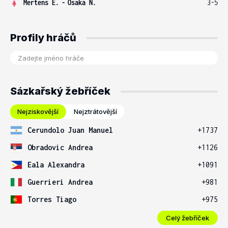
Mertens E.
-
Osaka N.
3-5
Profily hráčů
Sázkařský žebříček
Nejziskovější
Nejztrátovější
Cerundolo Juan Manuel
+1737
Obradovic Andrea
+1126
Eala Alexandra
+1091
Guerrieri Andrea
+981
Torres Tiago
+975
Celý žebříček