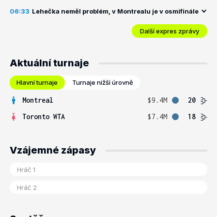
06:33
Lehečka neměl problém, v Montrealu je v osmifinále
Další expres zprávy
Aktuální turnaje
Hlavní turnaje
Turnaje nižší úrovně
Montreal
$9.4M
20
Toronto WTA
$7.4M
18
Vzájemné zápasy