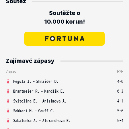
Soutěž
Soutěžte o
10.000 korun!
Zajímavé zápasy
Zápas
H2H
Pegula J.
-
Shnaider D.
4-0
Brantmeier R.
-
Mandlik E.
0-3
Svitolina E.
-
Anisimova A.
4-1
Sakkari M.
-
Gauff C.
5-6
Sabalenka A.
-
Alexandrova E.
5-4