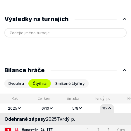
Výsledky na turnajích
Bilance hráče
Dvouhra
Čtyřhra
Smíšené čtyřhry
Rok
Celkem
Antuka
Tvrdý p.
H
1/2
2025
6/10
5/8
Odehrané zápasy
2025
Tvrdý p.
Monastir 24 ITF
1
2
3
Kurs