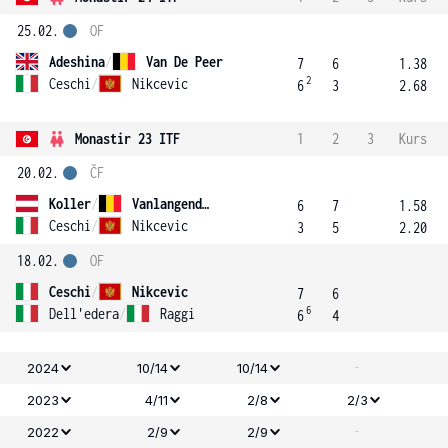
25.02.
OF
Adeshina
/
Van De Peer
7
6
1.38
2
Ceschi
/
Nikcevic
6
3
2.68
Monastir 23 ITF
1
2
3
Kurs
20.02.
ČF
Koller
/
Vanlangendonck
6
7
1.58
Ceschi
/
Nikcevic
3
5
2.20
18.02.
OF
Ceschi
/
Nikcevic
7
6
6
Dell'edera
/
Raggi
6
4
-
2024
10/14
10/14
2023
4/11
2/8
2/3
-
2022
2/9
2/9