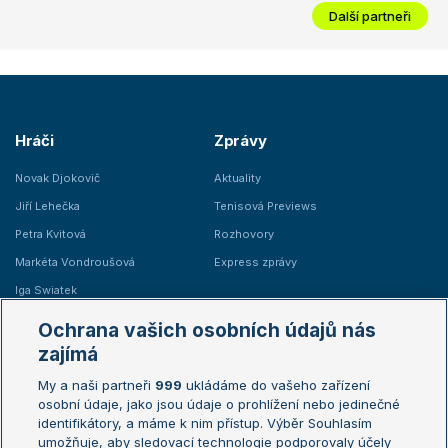
Další partneři
Hráči
Zprávy
Novak Djokovič
Aktuality
Jiří Lehečka
Tenisová Previews
Petra Kvitová
Rozhovory
Markéta Vondroušová
Express zprávy
Iga Swiatek
Marie Bouzková
Ochrana vašich osobních údajů nás
Žebříčky
Kalendář turnajů
zajímá
My a naši partneři
999
ukládáme do vašeho zařízení
Žebříček ATP (muži)
Australian Open
osobní údaje, jako jsou údaje o prohlížení nebo jedinečné
Žebříček WTA (ženy)
French Open
identifikátory, a máme k nim přístup. Výběr Souhlasím
umožňuje, aby sledovací technologie podporovaly účely
Sázkařský žebříček
Wimbledon