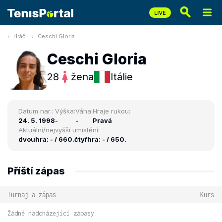
Hráči
Ceschi Gloria
Ceschi Gloria
28
žena
Itálie
Datum nar.:
Výška:
Váha:
Hraje rukou:
24. 5. 1998
-
-
Pravá
Aktuální/nejvyšší umístění:
dvouhra: - / 660.
čtyřhra: - / 650.
Příští zápas
Turnaj a zápas
Kurs
Žádné nadcházející zápasy.