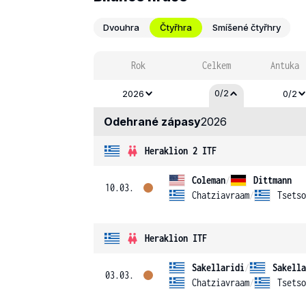
Dvouhra
Čtyřhra
Smíšené čtyřhry
Rok
Celkem
Antuka
0/2
2026
0/2
Odehrané zápasy
2026
Heraklion 2 ITF
Coleman
/
Dittmann
10.03.
Chatziavraam
/
Tsetso
Heraklion ITF
Sakellaridi
/
Sakella
03.03.
Chatziavraam
/
Tsetso