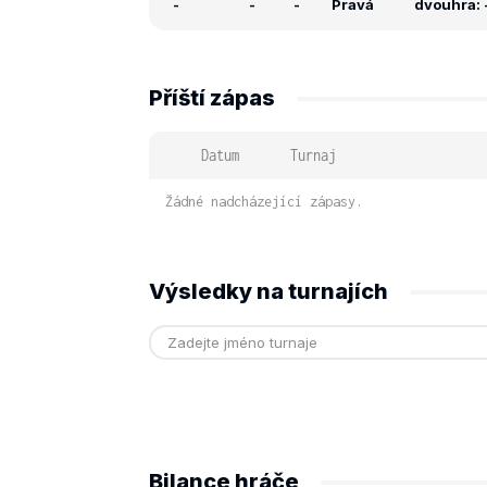
-
-
-
Pravá
dvouhra: -
Příští zápas
Datum
Turnaj
Žádné nadcházející zápasy.
Výsledky na turnajích
Bilance hráče