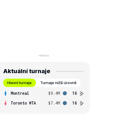
Aktuální turnaje
Hlavní turnaje
Turnaje nižší úrovně
Montreal
$9.4M
16
Toronto WTA
$7.4M
16