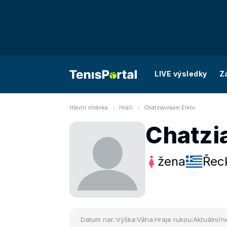
LIVE výsledky
Z
Hlavní stránka
Hráči
Chatziavraam Eleni
Chatzi
žena
Řec
Datum nar.:
Výška:
Váha:
Hraje rukou:
Aktuální/ne