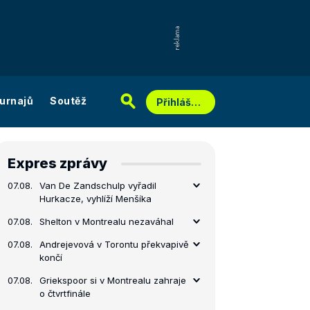
urnajů
Soutěž
Přihlášení
Expres zprávy
07.08.
Van De Zandschulp vyřadil
Hurkacze, vyhlíží Menšíka
07.08.
Shelton v Montrealu nezaváhal
07.08.
Andrejevová v Torontu překvapivě
končí
07.08.
Griekspoor si v Montrealu zahraje
o čtvrtfinále