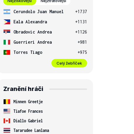
Nejziskovější
Nejztrátovější
Cerundolo Juan Manuel
+1737
Eala Alexandra
+1131
Obradovic Andrea
+1126
Guerrieri Andrea
+981
Torres Tiago
+975
Celý žebříček
Zranění hráči
Minnen Greetje
Tiafoe Frances
Diallo Gabriel
Tararudee Lanlana