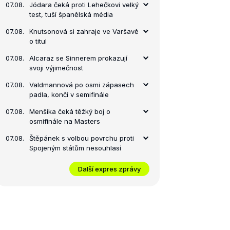
07.08.
Jódara čeká proti Lehečkovi velký
test, tuší španělská média
07.08.
Knutsonová si zahraje ve Varšavě
o titul
07.08.
Alcaraz se Sinnerem prokazují
svoji výjimečnost
07.08.
Valdmannová po osmi zápasech
padla, končí v semifinále
07.08.
Menšíka čeká těžký boj o
osmifinále na Masters
07.08.
Štěpánek s volbou povrchu proti
Spojeným státům nesouhlasí
Další expres zprávy