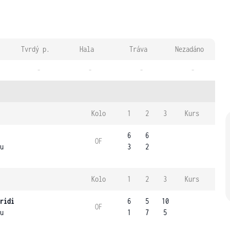
Tvrdý p.
Hala
Tráva
Nezadáno
-
-
-
-
Kolo
1
2
3
Kurs
6
6
OF
u
3
2
Kolo
1
2
3
Kurs
ridi
6
5
10
OF
u
1
7
5