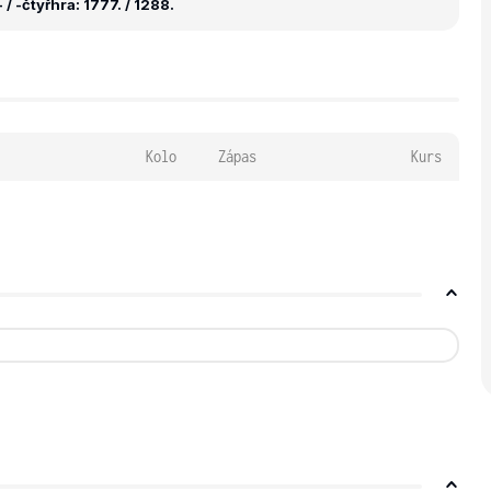
 / -
čtyřhra: 1777. / 1288.
Kolo
Zápas
Kurs