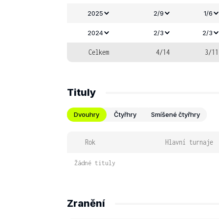
2025
2/9
1/6
2024
2/3
2/3
Celkem
4/14
3/11
Tituly
Dvouhry
Čtyřhry
Smíšené čtyřhry
Rok
Hlavní turnaje
Žádné tituly
Zranění