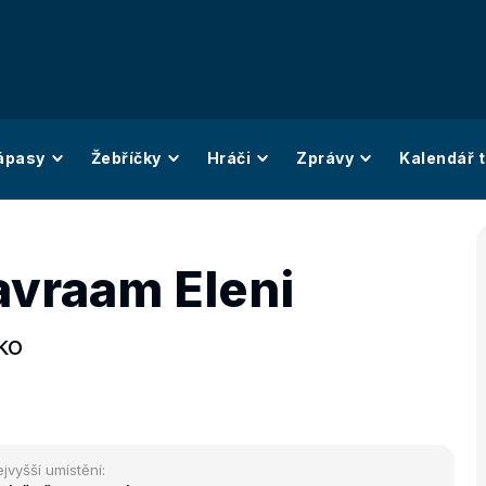
ápasy
Žebříčky
Hráči
Zprávy
Kalendář t
avraam Eleni
ko
jvyšší umístění: