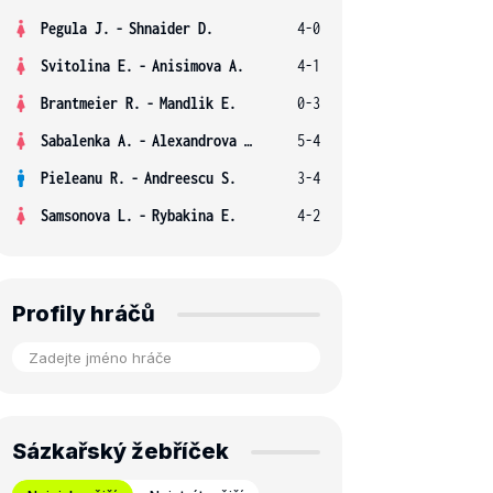
Pegula J.
-
Shnaider D.
4-0
Svitolina E.
-
Anisimova A.
4-1
Brantmeier R.
-
Mandlik E.
0-3
Sabalenka A.
-
Alexandrova E.
5-4
Pieleanu R.
-
Andreescu S.
3-4
Samsonova L.
-
Rybakina E.
4-2
Profily hráčů
Sázkařský žebříček