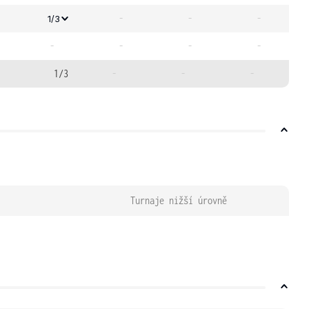
-
-
-
1/3
-
-
-
-
1/3
-
-
-
Turnaje nižší úrovně