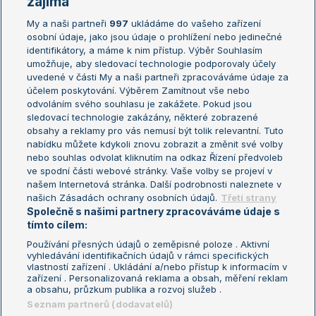
zajímá
My a naši partneři
997
ukládáme do vašeho zařízení
Žebříček ATP (muži)
Australian Open
osobní údaje, jako jsou údaje o prohlížení nebo jedinečné
Žebříček WTA (ženy)
French Open
identifikátory, a máme k nim přístup. Výběr Souhlasím
umožňuje, aby sledovací technologie podporovaly účely
Sázkařský žebříček
Wimbledon
uvedené v části My a naši partneři zpracováváme údaje za
US Open
účelem poskytování. Výběrem Zamítnout vše nebo
odvoláním svého souhlasu je zakážete. Pokud jsou
Turnaj mistrů
sledovací technologie zakázány, některé zobrazené
Turnaj mistryň
obsahy a reklamy pro vás nemusí být tolik relevantní. Tuto
Aktualní trendy
nabídku můžete kdykoli znovu zobrazit a změnit své volby
nebo souhlas odvolat kliknutím na odkaz Řízení předvoleb
ve spodní části webové stránky. Vaše volby se projeví v
Fotbalové přestupy
našem Internetová stránka. Další podrobnosti naleznete v
Livesport Daily
našich Zásadách ochrany osobních údajů.
Třetí strany
Společně s našimi partnery zpracováváme údaje s
LS Prague Open
tímto cílem:
Používání přesných údajů o zeměpisné poloze . Aktivní
vyhledávání identifikačních údajů v rámci specifických
vlastností zařízení . Ukládání a/nebo přístup k informacím v
Podmínky užití
Nastavení soukromí
zařízení . Personalizovaná reklama a obsah, měření reklam
GDPR a žurnalistika
Reklama
a obsahu, průzkum publika a rozvoj služeb .
Informace o zpracování osobních
Kontakt
Seznam partnerů (dodavatelů)
údajů