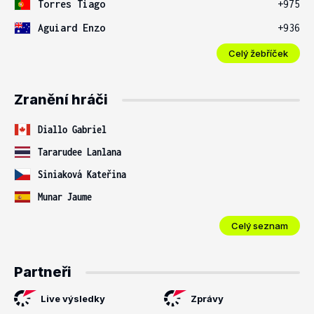
Torres Tiago
+975
Aguiard Enzo
+936
Celý žebříček
Zranění hráči
Diallo Gabriel
Tararudee Lanlana
Siniaková Kateřina
Munar Jaume
Celý seznam
Partneři
Live výsledky
Zprávy