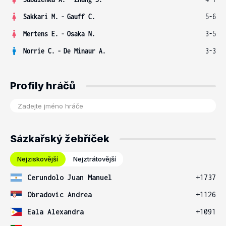
Sakkari M.
-
Gauff C.
5-6
Mertens E.
-
Osaka N.
3-5
Norrie C.
-
De Minaur A.
3-3
Profily hráčů
Sázkařský žebříček
Nejziskovější
Nejztrátovější
Cerundolo Juan Manuel
+1737
Obradovic Andrea
+1126
Eala Alexandra
+1091