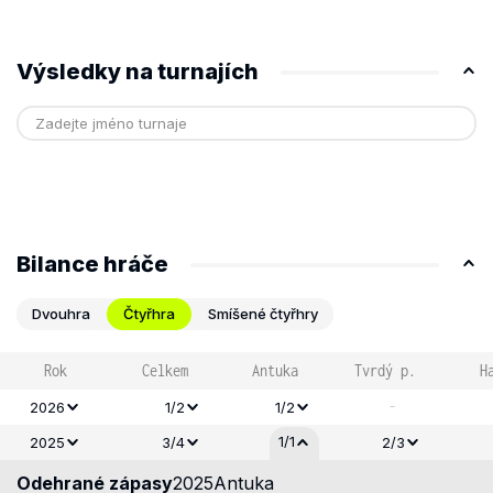
Výsledky na turnajích
Bilance hráče
Dvouhra
Čtyřhra
Smíšené čtyřhry
Rok
Celkem
Antuka
Tvrdý p.
H
-
2026
1/2
1/2
1/1
2025
3/4
2/3
Odehrané zápasy
2025
Antuka