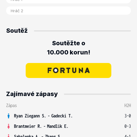
Soutěž
Soutěžte o
10.000 korun!
Zajímavé zápasy
Zápas
H2H
Ryan Ziegann S.
-
Gadecki T.
3-0
Brantmeier R.
-
Mandlik E.
0-3
Sabalenka A.
-
Zhang S.
4-1