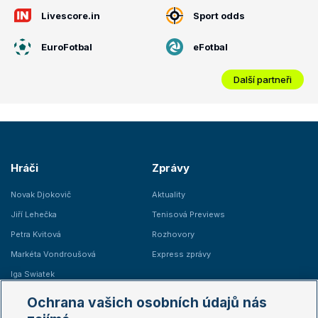
Livescore.in
Sport odds
EuroFotbal
eFotbal
Další partneři
Hráči
Zprávy
Novak Djokovič
Aktuality
Jiří Lehečka
Tenisová Previews
Petra Kvitová
Rozhovory
Markéta Vondroušová
Express zprávy
Iga Swiatek
Marie Bouzková
Ochrana vašich osobních údajů nás
Žebříčky
Kalendář turnajů