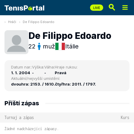
Hráči
De Filippo Edoardo
De Filippo Edoardo
22
muž
Itálie
Datum nar.:
Výška:
Váha:
Hraje rukou:
1. 1. 2004
-
-
Pravá
Aktuální/nejvyšší umístění:
dvouhra: 2153. / 1610.
čtyřhra: 2011. / 1797.
Příští zápas
Turnaj a zápas
Kurs
Žádné nadcházející zápasy.