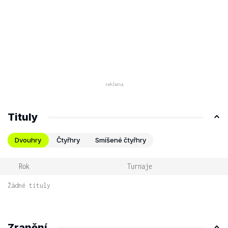
Tituly
Dvouhry
Čtyřhry
Smíšené čtyřhry
Rok
Turnaje
Žádné tituly
Zranění