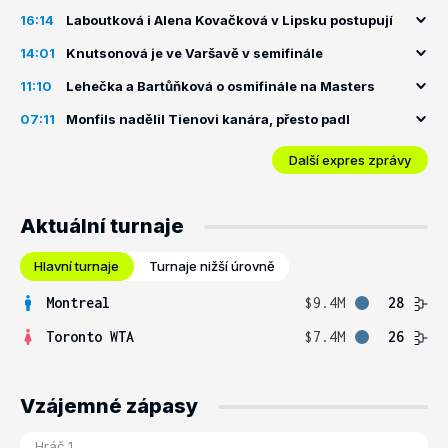
16:14
Laboutková i Alena Kovačková v Lipsku postupují
14:01
Knutsonová je ve Varšavě v semifinále
11:10
Lehečka a Bartůňková o osmifinále na Masters
07:11
Monfils nadělil Tienovi kanára, přesto padl
Další expres zprávy
Aktuální turnaje
Hlavní turnaje
Turnaje nižší úrovně
Montreal
$9.4M
28
Toronto WTA
$7.4M
26
Vzájemné zápasy