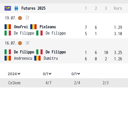
Futures 2025
1
2
3
Kurs
19.07.
ČF
Onofrei
/
Pieleanu
7
6
1.29
De Filippo
/
De Filippo
5
1
3.10
16.07.
OF
De Filippo
/
De Filippo
1
6
10
3.25
Andreescu
/
Dumitru
6
0
2
1.26
-
2024
0/1
0/1
Celkem
4/7
2/4
2/3