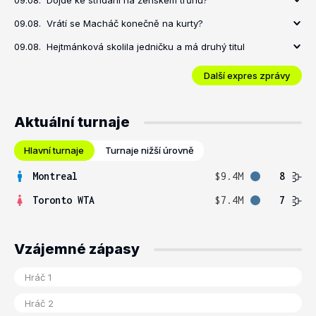
09.08.
Dojde ke střídání na ženském trůnu?
09.08.
Vrátí se Macháč konečně na kurty?
09.08.
Hejtmánková skolila jedničku a má druhý titul
Další expres zprávy
Aktuální turnaje
Hlavní turnaje
Turnaje nižší úrovně
Montreal
$9.4M
8
Toronto WTA
$7.4M
7
Vzájemné zápasy