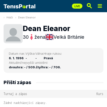
Hráči
Dean Eleanor
Dean Eleanor
30
žena
Velká Británie
Datum nar.:
Výška:
Váha:
Hraje rukou:
6. 1. 1996
-
-
Pravá
Aktuální/nejvyšší umístění:
dvouhra: - / 509.
čtyřhra: - / 706.
Příští zápas
Turnaj a zápas
Kurs
Žádné nadcházející zápasy.