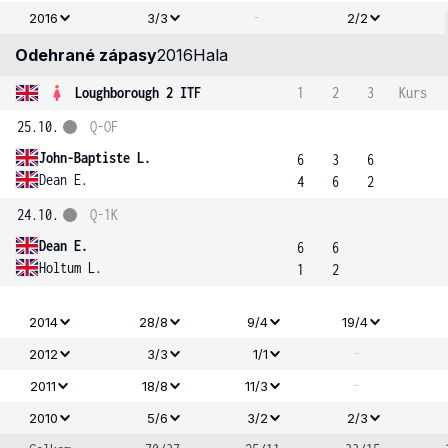
-
2016
3/3
2/2
Odehrané zápasy
2016
Hala
Loughborough 2 ITF
1
2
3
Kurs
25.10.
Q-OF
John-Baptiste L.
6
3
6
Dean E.
4
6
2
24.10.
Q-1K
Dean E.
6
6
Holtum L.
1
2
2014
28/8
9/4
19/4
-
2012
3/3
1/1
-
2011
18/8
11/3
2010
5/6
3/2
2/3