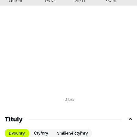
Celkem
70/37
25/11
33/15
Tituly
Dvouhry
Čtyřhry
Smíšené čtyřhry