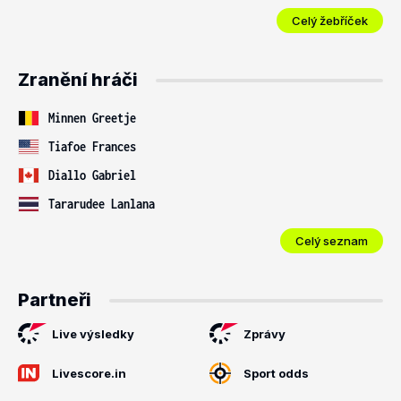
Celý žebříček
Zranění hráči
Minnen Greetje
Tiafoe Frances
Diallo Gabriel
Tararudee Lanlana
Celý seznam
Partneři
Live výsledky
Zprávy
Livescore.in
Sport odds