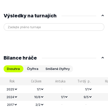
Výsledky na turnajích
Bilance hráče
Dvouhra
Čtyřhra
Smíšené čtyřhry
Rok
Celkem
Antuka
Tvrdý p.
H
-
2025
1/1
1/1
2024
10/6
1/1
9/5
-
-
2017
2/2