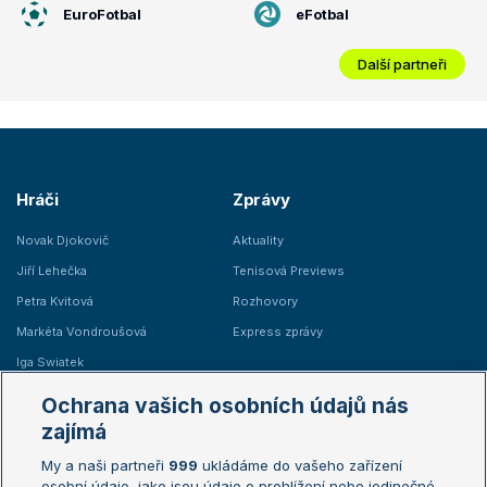
EuroFotbal
eFotbal
Další partneři
Hráči
Zprávy
Novak Djokovič
Aktuality
Jiří Lehečka
Tenisová Previews
Petra Kvitová
Rozhovory
Markéta Vondroušová
Express zprávy
Iga Swiatek
Marie Bouzková
Ochrana vašich osobních údajů nás
Žebříčky
Kalendář turnajů
zajímá
My a naši partneři
999
ukládáme do vašeho zařízení
Žebříček ATP (muži)
Australian Open
osobní údaje, jako jsou údaje o prohlížení nebo jedinečné