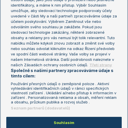
Žebříček WTA (ženy)
French Open
identifikátory, a máme k nim přístup. Výběr Souhlasím
umožňuje, aby sledovací technologie podporovaly účely
Sázkařský žebříček
Wimbledon
uvedené v části My a naši partneři zpracováváme údaje za
US Open
účelem poskytování. Výběrem Zamítnout vše nebo
odvoláním svého souhlasu je zakážete. Pokud jsou
Turnaj mistrů
sledovací technologie zakázány, některé zobrazené
Turnaj mistryň
obsahy a reklamy pro vás nemusí být tolik relevantní. Tuto
Aktualní trendy
nabídku můžete kdykoli znovu zobrazit a změnit své volby
nebo souhlas odvolat kliknutím na odkaz Řízení předvoleb
ve spodní části webové stránky. Vaše volby se projeví v
Fotbalové přestupy
našem Internetová stránka. Další podrobnosti naleznete v
Livesport Daily
našich Zásadách ochrany osobních údajů.
Třetí strany
Společně s našimi partnery zpracováváme údaje s
LS Prague Open
tímto cílem:
Používání přesných údajů o zeměpisné poloze . Aktivní
vyhledávání identifikačních údajů v rámci specifických
vlastností zařízení . Ukládání a/nebo přístup k informacím v
Podmínky užití
Nastavení soukromí
zařízení . Personalizovaná reklama a obsah, měření reklam
GDPR a žurnalistika
Reklama
a obsahu, průzkum publika a rozvoj služeb .
Informace o zpracování osobních
Kontakt
Seznam partnerů (dodavatelů)
údajů
Tiráž
Souhlasím