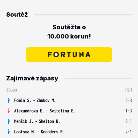
Soutěž
Soutěžte o
10.000 korun!
Zajímavé zápasy
Zápas
H2H
Fomin S.
-
Zhukov M.
2-3
Alexandrova E.
-
Svitolina E.
1-3
Menšík J.
-
Shelton B.
2-1
Lootsma N.
-
Koenders R.
2-1