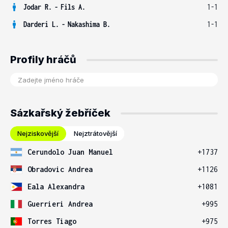
Jodar R.
-
Fils A.
1-1
Darderi L.
-
Nakashima B.
1-1
Profily hráčů
Sázkařský žebříček
Nejziskovější
Nejztrátovější
Cerundolo Juan Manuel
+1737
Obradovic Andrea
+1126
Eala Alexandra
+1081
Guerrieri Andrea
+995
Torres Tiago
+975