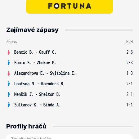
Zajímavé zápasy
Zápas
H2H
Bencic B.
-
Gauff C.
2-6
Fomin S.
-
Zhukov M.
2-3
Alexandrova E.
-
Svitolina E.
1-3
Lootsma N.
-
Koenders R.
2-1
Menšík J.
-
Shelton B.
2-1
Sultanov K.
-
Binda A.
1-1
Profily hráčů