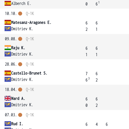
1
Alberch E.
0
6
10.10.
Q-1K
Matesanz-Aragones E.
6
6
Dmitriev K.
2
1
09.08.
Q-1K
Raju K.
6
6
Dmitriev K.
1
1
28.06.
Q-1K
Castello-Brunet S.
7
6
3
Dmitriev K.
6
2
18.04.
Q-1K
Ward A.
6
6
Dmitriev K.
0
2
07.03.
Q-1K
Rud I.
6
4
6