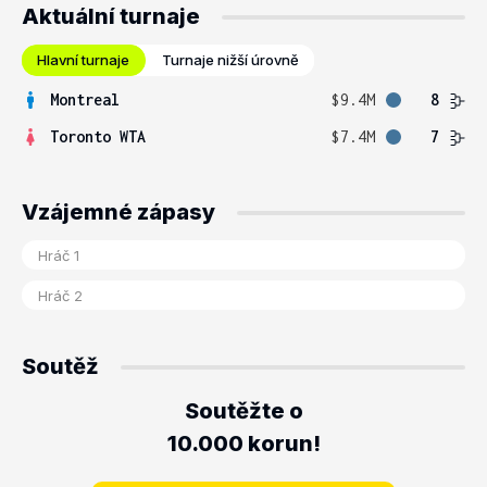
Aktuální turnaje
Hlavní turnaje
Turnaje nižší úrovně
Montreal
$9.4M
8
Toronto WTA
$7.4M
7
Vzájemné zápasy
Soutěž
Soutěžte o
10.000 korun!