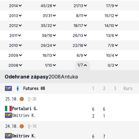
2014
45/28
21/13
17/9
2013
31/31
8/11
15/12
2012
35/32
18/17
14/10
2011
39/19
26/13
13/6
2010
29/24
22/18
7/6
2009
16/13
6/9
10/4
1/7
2008
1/10
0/3
Odehrané zápasy
2008
Antuka
Futures 08
1
2
3
Kurs
25.10.
Q-2K
Portaluri G.
6
6
Dmitriev K.
2
1
24.10.
Q-1K
Dmitriev K.
6
7