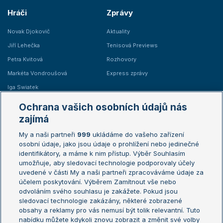
Hráči
Zprávy
Novak Djokovič
Aktuality
Jiří Lehečka
Tenisová Previews
Petra Kvitová
Rozhovory
Markéta Vondroušová
Express zprávy
Iga Swiatek
Marie Bouzková
Ochrana vašich osobních údajů nás
Žebříčky
Kalendář turnajů
zajímá
My a naši partneři
999
ukládáme do vašeho zařízení
Žebříček ATP (muži)
Australian Open
osobní údaje, jako jsou údaje o prohlížení nebo jedinečné
Žebříček WTA (ženy)
French Open
identifikátory, a máme k nim přístup. Výběr Souhlasím
umožňuje, aby sledovací technologie podporovaly účely
Sázkařský žebříček
Wimbledon
uvedené v části My a naši partneři zpracováváme údaje za
US Open
účelem poskytování. Výběrem Zamítnout vše nebo
odvoláním svého souhlasu je zakážete. Pokud jsou
Turnaj mistrů
sledovací technologie zakázány, některé zobrazené
Turnaj mistryň
obsahy a reklamy pro vás nemusí být tolik relevantní. Tuto
Aktualní trendy
nabídku můžete kdykoli znovu zobrazit a změnit své volby