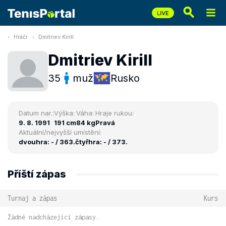
Hráči
Dmitriev Kirill
Dmitriev Kirill
35
muž
Rusko
Datum nar.:
Výška:
Váha:
Hraje rukou:
9. 8. 1991
191 cm
84 kg
Pravá
Aktuální/nejvyšší umístění:
dvouhra: - / 363.
čtyřhra: - / 373.
Příští zápas
Turnaj a zápas
Kurs
Žádné nadcházející zápasy.