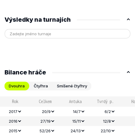
Výsledky na turnajích
Bilance hráče
Dvouhra
Čtyřhra
Smíšené čtyřhry
Rok
Celkem
Antuka
Tvrdý p.
H
2017
20/9
14/7
6/2
2016
27/19
15/11
12/8
2015
52/26
24/13
22/10