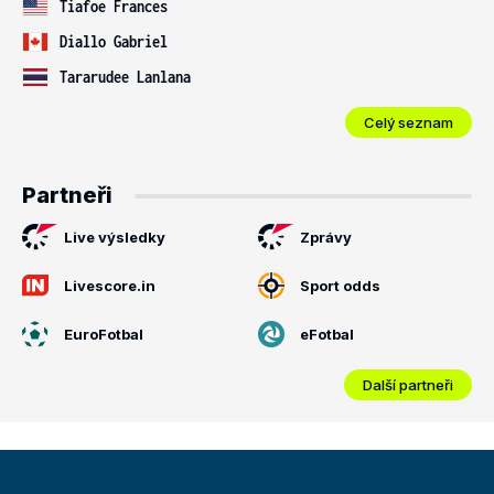
Tiafoe Frances
Diallo Gabriel
Tararudee Lanlana
Celý seznam
Partneři
Live výsledky
Zprávy
Livescore.in
Sport odds
EuroFotbal
eFotbal
Další partneři