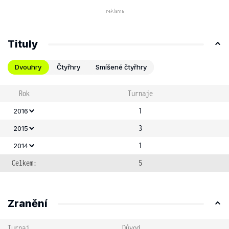
Tituly
Dvouhry
Čtyřhry
Smíšené čtyřhry
Rok
Turnaje
1
2016
3
2015
1
2014
Celkem:
5
Zranění
Turnaj
Důvod