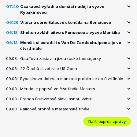
07:40
Ósakaová vyřadila domácí naději a vyzve
Rybakinovou
06:26
Vítězná série Ealaové skončila na Bencicové
06:18
Shelton zvládl bitvu s Fonsecou a vyzve Menšíka
06:13
Menšík si poradil i s Van De Zandschulpem a je ve
čtvrtfinále
09.08.
Gauffová zastavila jízdu ruské teenagerky
09.08.
22 Čechů si zahraje US Open
09.08.
Rybakinová dohnala manko a probila se do čtvrtfinále
09.08.
Mérida je poprvé ve čtvrtfinále Masters
09.08.
Brenda Fruhvirtová slaví jasnou výhru
09.08.
Palicová prohrála maratonské finále
Další expres zprávy