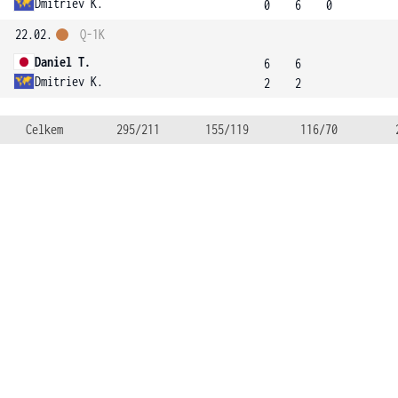
Dmitriev K.
0
6
0
22.02.
Q-1K
Daniel T.
6
6
Dmitriev K.
2
2
Celkem
295/211
155/119
116/70